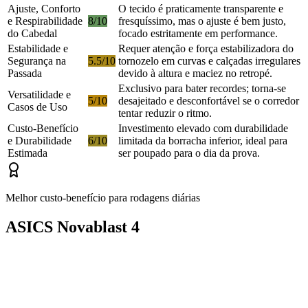
Ajuste, Conforto
O tecido é praticamente transparente e
e Respirabilidade
8/10
fresquíssimo, mas o ajuste é bem justo,
do Cabedal
focado estritamente em performance.
Estabilidade e
Requer atenção e força estabilizadora do
Segurança na
5.5/10
tornozelo em curvas e calçadas irregulares
Passada
devido à altura e maciez no retropé.
Exclusivo para bater recordes; torna-se
Versatilidade e
5/10
desajeitado e desconfortável se o corredor
Casos de Uso
tentar reduzir o ritmo.
Custo-Benefício
Investimento elevado com durabilidade
e Durabilidade
6/10
limitada da borracha inferior, ideal para
Estimada
ser poupado para o dia da prova.
Melhor custo-benefício para rodagens diárias
ASICS Novablast 4