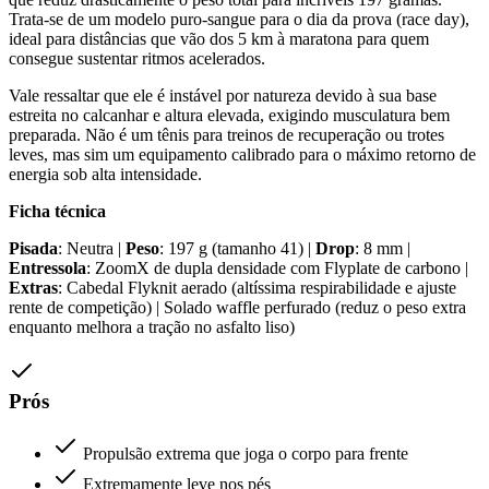
Trata-se de um modelo puro-sangue para o dia da prova (race day),
ideal para distâncias que vão dos 5 km à maratona para quem
consegue sustentar ritmos acelerados.
Vale ressaltar que ele é instável por natureza devido à sua base
estreita no calcanhar e altura elevada, exigindo musculatura bem
preparada. Não é um tênis para treinos de recuperação ou trotes
leves, mas sim um equipamento calibrado para o máximo retorno de
energia sob alta intensidade.
Ficha técnica
Pisada
: Neutra |
Peso
: 197 g (tamanho 41) |
Drop
: 8 mm |
Entressola
: ZoomX de dupla densidade com Flyplate de carbono |
Extras
: Cabedal Flyknit aerado (altíssima respirabilidade e ajuste
rente de competição) | Solado waffle perfurado (reduz o peso extra
enquanto melhora a tração no asfalto liso)
Prós
Propulsão extrema que joga o corpo para frente
Extremamente leve nos pés