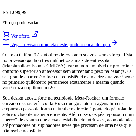
R$ 1.099,99
*Preço pode variar
Ver oferta
Veja a revisão completa deste produto clicando aqui
O Hoka Clifton 9 é sinônimo de rodagem suave e sem esforço. Esta
nona versão ganhou três milímetros a mais de entressola
(Marshmallow Foam - CMEVA), garantindo um nível de proteção e
conforto superior ao antecessor sem aumentar o peso na balança. O
seu grande charme é o foco na consistência: a maciez que você sente
no primeiro quilômetro permanece exatamente a mesma quando
você cruza o quilômetro 20.
Seu design aposta forte na tecnologia Meta-Rocker, um formato
curvado e característico da Hoka que guia aterrissagens firmes e
empurra o passo de forma natural em direção à ponta do pé, rolando
sobre o chão de maneira eficiente. Além disso, os pés repousam num
"berço" de espuma que eleva a estabilidade intrínseca, acomodando
até pronadores ou supinadores leves que precisam de uma base que
não oscile no asfalto.