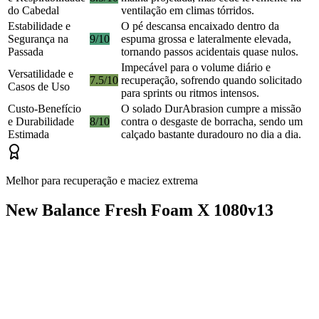
do Cabedal
ventilação em climas tórridos.
Estabilidade e
O pé descansa encaixado dentro da
Segurança na
9/10
espuma grossa e lateralmente elevada,
Passada
tornando passos acidentais quase nulos.
Impecável para o volume diário e
Versatilidade e
7.5/10
recuperação, sofrendo quando solicitado
Casos de Uso
para sprints ou ritmos intensos.
Custo-Benefício
O solado DurAbrasion cumpre a missão
e Durabilidade
8/10
contra o desgaste de borracha, sendo um
Estimada
calçado bastante duradouro no dia a dia.
Melhor para recuperação e maciez extrema
New Balance Fresh Foam X 1080v13