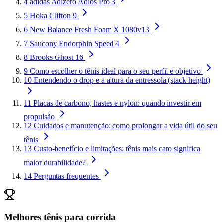
4
adidas Adizero Adios Pro 3
5
Hoka Clifton 9
6
New Balance Fresh Foam X 1080v13
7
Saucony Endorphin Speed 4
8
Brooks Ghost 16
9
Como escolher o tênis ideal para o seu perfil e objetivo
10
Entendendo o drop e a altura da entressola (stack height)
11
Placas de carbono, hastes e nylon: quando investir em
propulsão
12
Cuidados e manutenção: como prolongar a vida útil do seu
tênis
13
Custo-benefício e limitações: tênis mais caro significa
maior durabilidade?
14
Perguntas frequentes
Melhores tênis para corrida