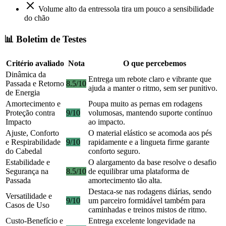
Volume alto da entressola tira um pouco a sensibilidade
do chão
📊 Boletim de Testes
Critério avaliado
Nota
O que percebemos
Dinâmica da
Entrega um rebote claro e vibrante que
Passada e Retorno
8.5/10
ajuda a manter o ritmo, sem ser punitivo.
de Energia
Amortecimento e
Poupa muito as pernas em rodagens
Proteção contra
9/10
volumosas, mantendo suporte contínuo
Impacto
ao impacto.
Ajuste, Conforto
O material elástico se acomoda aos pés
e Respirabilidade
9/10
rapidamente e a lingueta firme garante
do Cabedal
conforto seguro.
Estabilidade e
O alargamento da base resolve o desafio
Segurança na
8.5/10
de equilibrar uma plataforma de
Passada
amortecimento tão alta.
Destaca-se nas rodagens diárias, sendo
Versatilidade e
9/10
um parceiro formidável também para
Casos de Uso
caminhadas e treinos mistos de ritmo.
Custo-Benefício e
Entrega excelente longevidade na