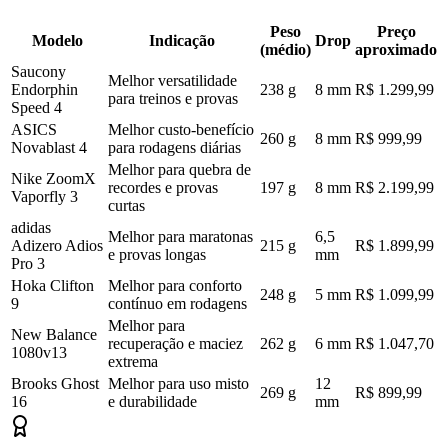
Peso
Preço
Modelo
Indicação
Drop
(médio)
aproximado
Saucony
Melhor versatilidade
Endorphin
238 g
8 mm
R$ 1.299,99
para treinos e provas
Speed 4
ASICS
Melhor custo-benefício
260 g
8 mm
R$ 999,99
Novablast 4
para rodagens diárias
Melhor para quebra de
Nike ZoomX
recordes e provas
197 g
8 mm
R$ 2.199,99
Vaporfly 3
curtas
adidas
Melhor para maratonas
6,5
Adizero Adios
215 g
R$ 1.899,99
e provas longas
mm
Pro 3
Hoka Clifton
Melhor para conforto
248 g
5 mm
R$ 1.099,99
9
contínuo em rodagens
Melhor para
New Balance
recuperação e maciez
262 g
6 mm
R$ 1.047,70
1080v13
extrema
Brooks Ghost
Melhor para uso misto
12
269 g
R$ 899,99
16
e durabilidade
mm