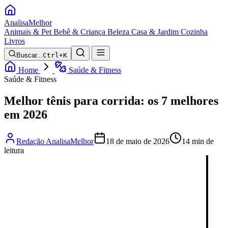
Analisa
Melhor
Animais & Pet
Bebê & Criança
Beleza
Casa & Jardim
Cozinha
Livros
Buscar...
Ctrl+K
Home
Saúde & Fitness
Saúde & Fitness
Melhor tênis para corrida: os 7 melhores
em 2026
Redação AnalisaMelhor
18 de maio de 2026
14 min de
leitura