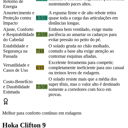
Retorno de
sustentando paces altos.
Energia
Amortecimento e
A espuma firme e de alto rebote retira
Proteção contra
9.5/10
quase toda a carga das articulações em
Impacto
distâncias longas.
Ajuste, Conforto
Embora bem ventilado, exige muita
e Respirabilidade
7.5/10
paciência ao amarrar os cadarços para
do Cabedal
evitar pressão no peito do pé.
Estabilidade e
O solado gruda no chão molhado,
Segurança na
7/10
contudo a base alta exige atenção ao
Passada
contornar esquinas afiadas.
Excelente ferramenta para competir;
Versatilidade e
6/10
completamente ineficiente para uso casual
Casos de Uso
ou treinos leves de rodagem.
O solado resiste mais que a média dos
Custo-Benefício
super tênis, mas o valor alto é destinado
e Durabilidade
7.5/10
somente a corredores com foco em
Estimada
provas.
Melhor para conforto contínuo em rodagens
Hoka Clifton 9