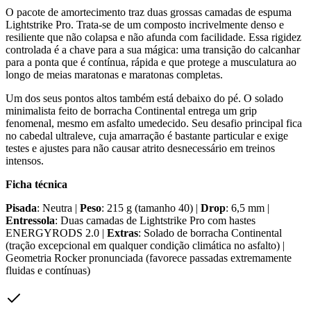
O pacote de amortecimento traz duas grossas camadas de espuma
Lightstrike Pro. Trata-se de um composto incrivelmente denso e
resiliente que não colapsa e não afunda com facilidade. Essa rigidez
controlada é a chave para a sua mágica: uma transição do calcanhar
para a ponta que é contínua, rápida e que protege a musculatura ao
longo de meias maratonas e maratonas completas.
Um dos seus pontos altos também está debaixo do pé. O solado
minimalista feito de borracha Continental entrega um grip
fenomenal, mesmo em asfalto umedecido. Seu desafio principal fica
no cabedal ultraleve, cuja amarração é bastante particular e exige
testes e ajustes para não causar atrito desnecessário em treinos
intensos.
Ficha técnica
Pisada
: Neutra |
Peso
: 215 g (tamanho 40) |
Drop
: 6,5 mm |
Entressola
: Duas camadas de Lightstrike Pro com hastes
ENERGYRODS 2.0 |
Extras
: Solado de borracha Continental
(tração excepcional em qualquer condição climática no asfalto) |
Geometria Rocker pronunciada (favorece passadas extremamente
fluidas e contínuas)