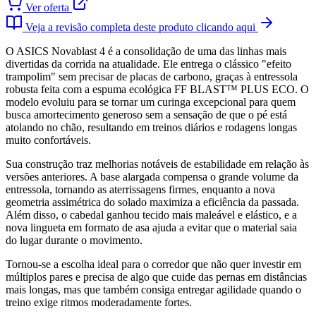
Ver oferta
Veja a revisão completa deste produto clicando aqui
O ASICS Novablast 4 é a consolidação de uma das linhas mais
divertidas da corrida na atualidade. Ele entrega o clássico "efeito
trampolim" sem precisar de placas de carbono, graças à entressola
robusta feita com a espuma ecológica FF BLAST™ PLUS ECO. O
modelo evoluiu para se tornar um curinga excepcional para quem
busca amortecimento generoso sem a sensação de que o pé está
atolando no chão, resultando em treinos diários e rodagens longas
muito confortáveis.
Sua construção traz melhorias notáveis de estabilidade em relação às
versões anteriores. A base alargada compensa o grande volume da
entressola, tornando as aterrissagens firmes, enquanto a nova
geometria assimétrica do solado maximiza a eficiência da passada.
Além disso, o cabedal ganhou tecido mais maleável e elástico, e a
nova lingueta em formato de asa ajuda a evitar que o material saia
do lugar durante o movimento.
Tornou-se a escolha ideal para o corredor que não quer investir em
múltiplos pares e precisa de algo que cuide das pernas em distâncias
mais longas, mas que também consiga entregar agilidade quando o
treino exige ritmos moderadamente fortes.