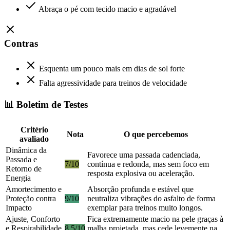
Abraça o pé com tecido macio e agradável
Contras
Esquenta um pouco mais em dias de sol forte
Falta agressividade para treinos de velocidade
📊 Boletim de Testes
Critério
Nota
O que percebemos
avaliado
Dinâmica da
Favorece uma passada cadenciada,
Passada e
7/10
contínua e redonda, mas sem foco em
Retorno de
resposta explosiva ou aceleração.
Energia
Amortecimento e
Absorção profunda e estável que
Proteção contra
9/10
neutraliza vibrações do asfalto de forma
Impacto
exemplar para treinos muito longos.
Ajuste, Conforto
Fica extremamente macio na pele graças à
e Respirabilidade
8.5/10
malha projetada, mas cede levemente na