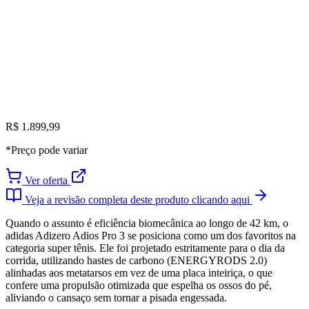
R$ 1.899,99
*Preço pode variar
Ver oferta
Veja a revisão completa deste produto clicando aqui
Quando o assunto é eficiência biomecânica ao longo de 42 km, o
adidas Adizero Adios Pro 3 se posiciona como um dos favoritos na
categoria super tênis. Ele foi projetado estritamente para o dia da
corrida, utilizando hastes de carbono (ENERGYRODS 2.0)
alinhadas aos metatarsos em vez de uma placa inteiriça, o que
confere uma propulsão otimizada que espelha os ossos do pé,
aliviando o cansaço sem tornar a pisada engessada.