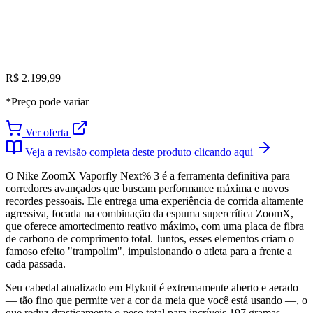
R$ 2.199,99
*Preço pode variar
Ver oferta
Veja a revisão completa deste produto clicando aqui
O Nike ZoomX Vaporfly Next% 3 é a ferramenta definitiva para
corredores avançados que buscam performance máxima e novos
recordes pessoais. Ele entrega uma experiência de corrida altamente
agressiva, focada na combinação da espuma supercrítica ZoomX,
que oferece amortecimento reativo máximo, com uma placa de fibra
de carbono de comprimento total. Juntos, esses elementos criam o
famoso efeito "trampolim", impulsionando o atleta para a frente a
cada passada.
Seu cabedal atualizado em Flyknit é extremamente aberto e aerado
— tão fino que permite ver a cor da meia que você está usando —, o
que reduz drasticamente o peso total para incríveis 197 gramas.