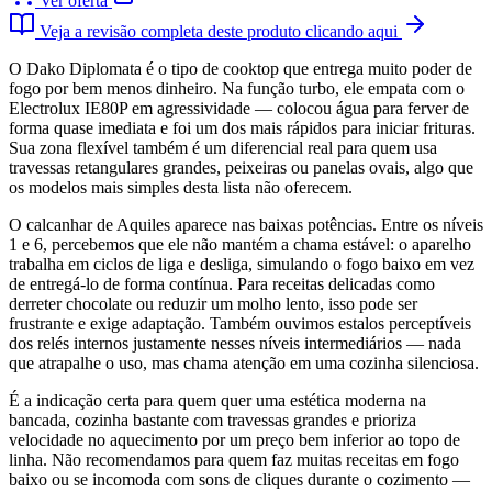
Ver oferta
Veja a revisão completa deste produto clicando aqui
O Dako Diplomata é o tipo de cooktop que entrega muito poder de
fogo por bem menos dinheiro. Na função turbo, ele empata com o
Electrolux IE80P em agressividade — colocou água para ferver de
forma quase imediata e foi um dos mais rápidos para iniciar frituras.
Sua zona flexível também é um diferencial real para quem usa
travessas retangulares grandes, peixeiras ou panelas ovais, algo que
os modelos mais simples desta lista não oferecem.
O calcanhar de Aquiles aparece nas baixas potências. Entre os níveis
1 e 6, percebemos que ele não mantém a chama estável: o aparelho
trabalha em ciclos de liga e desliga, simulando o fogo baixo em vez
de entregá-lo de forma contínua. Para receitas delicadas como
derreter chocolate ou reduzir um molho lento, isso pode ser
frustrante e exige adaptação. Também ouvimos estalos perceptíveis
dos relés internos justamente nesses níveis intermediários — nada
que atrapalhe o uso, mas chama atenção em uma cozinha silenciosa.
É a indicação certa para quem quer uma estética moderna na
bancada, cozinha bastante com travessas grandes e prioriza
velocidade no aquecimento por um preço bem inferior ao topo de
linha. Não recomendamos para quem faz muitas receitas em fogo
baixo ou se incomoda com sons de cliques durante o cozimento —