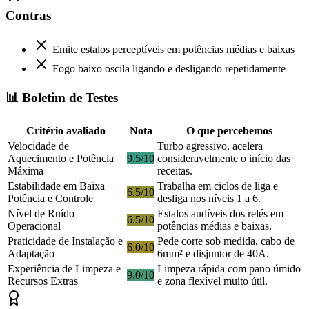
Contras
Emite estalos perceptíveis em potências médias e baixas
Fogo baixo oscila ligando e desligando repetidamente
📊 Boletim de Testes
Critério avaliado
Nota
O que percebemos
Velocidade de
Turbo agressivo, acelera
Aquecimento e Potência
9.5/10
consideravelmente o início das
Máxima
receitas.
Estabilidade em Baixa
Trabalha em ciclos de liga e
6.5/10
Potência e Controle
desliga nos níveis 1 a 6.
Nível de Ruído
Estalos audíveis dos relés em
6.5/10
Operacional
potências médias e baixas.
Praticidade de Instalação e
Pede corte sob medida, cabo de
6.0/10
Adaptação
6mm² e disjuntor de 40A.
Experiência de Limpeza e
Limpeza rápida com pano úmido
9.0/10
Recursos Extras
e zona flexível muito útil.