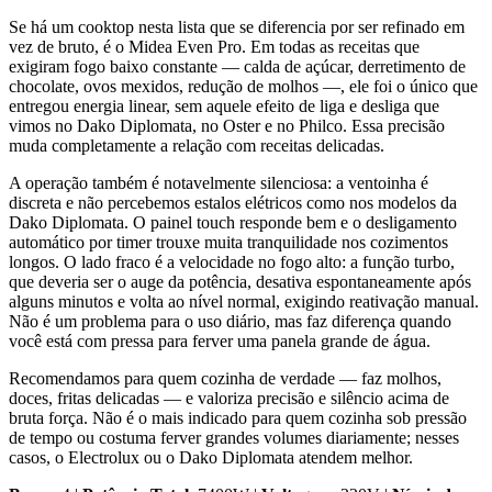
Se há um cooktop nesta lista que se diferencia por ser refinado em
vez de bruto, é o Midea Even Pro. Em todas as receitas que
exigiram fogo baixo constante — calda de açúcar, derretimento de
chocolate, ovos mexidos, redução de molhos —, ele foi o único que
entregou energia linear, sem aquele efeito de liga e desliga que
vimos no Dako Diplomata, no Oster e no Philco. Essa precisão
muda completamente a relação com receitas delicadas.
A operação também é notavelmente silenciosa: a ventoinha é
discreta e não percebemos estalos elétricos como nos modelos da
Dako Diplomata. O painel touch responde bem e o desligamento
automático por timer trouxe muita tranquilidade nos cozimentos
longos. O lado fraco é a velocidade no fogo alto: a função turbo,
que deveria ser o auge da potência, desativa espontaneamente após
alguns minutos e volta ao nível normal, exigindo reativação manual.
Não é um problema para o uso diário, mas faz diferença quando
você está com pressa para ferver uma panela grande de água.
Recomendamos para quem cozinha de verdade — faz molhos,
doces, fritas delicadas — e valoriza precisão e silêncio acima de
bruta força. Não é o mais indicado para quem cozinha sob pressão
de tempo ou costuma ferver grandes volumes diariamente; nesses
casos, o Electrolux ou o Dako Diplomata atendem melhor.