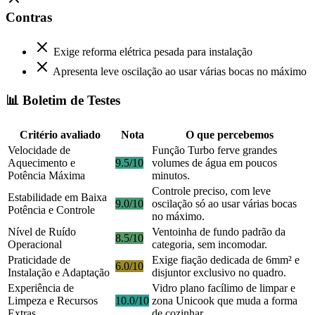
Contras
Exige reforma elétrica pesada para instalação
Apresenta leve oscilação ao usar várias bocas no máximo
📊 Boletim de Testes
Critério avaliado
Nota
O que percebemos
Velocidade de
Função Turbo ferve grandes
Aquecimento e
9.5/10
volumes de água em poucos
Potência Máxima
minutos.
Controle preciso, com leve
Estabilidade em Baixa
9.0/10
oscilação só ao usar várias bocas
Potência e Controle
no máximo.
Nível de Ruído
Ventoinha de fundo padrão da
8.5/10
Operacional
categoria, sem incomodar.
Praticidade de
Exige fiação dedicada de 6mm² e
6.0/10
Instalação e Adaptação
disjuntor exclusivo no quadro.
Experiência de
Vidro plano facílimo de limpar e
Limpeza e Recursos
10.0/10
zona Unicook que muda a forma
Extras
de cozinhar.