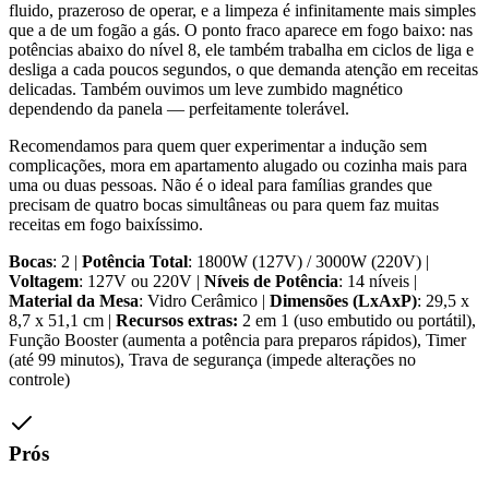
fluido, prazeroso de operar, e a limpeza é infinitamente mais simples
que a de um fogão a gás. O ponto fraco aparece em fogo baixo: nas
potências abaixo do nível 8, ele também trabalha em ciclos de liga e
desliga a cada poucos segundos, o que demanda atenção em receitas
delicadas. Também ouvimos um leve zumbido magnético
dependendo da panela — perfeitamente tolerável.
Recomendamos para quem quer experimentar a indução sem
complicações, mora em apartamento alugado ou cozinha mais para
uma ou duas pessoas. Não é o ideal para famílias grandes que
precisam de quatro bocas simultâneas ou para quem faz muitas
receitas em fogo baixíssimo.
Bocas
: 2 |
Potência Total
: 1800W (127V) / 3000W (220V) |
Voltagem
: 127V ou 220V |
Níveis de Potência
: 14 níveis |
Material da Mesa
: Vidro Cerâmico |
Dimensões (LxAxP)
: 29,5 x
8,7 x 51,1 cm |
Recursos extras:
2 em 1 (uso embutido ou portátil),
Função Booster (aumenta a potência para preparos rápidos), Timer
(até 99 minutos), Trava de segurança (impede alterações no
controle)
Prós