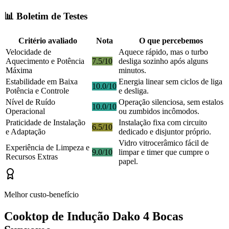
📊 Boletim de Testes
Critério avaliado
Nota
O que percebemos
Velocidade de
Aquece rápido, mas o turbo
Aquecimento e Potência
7.5/10
desliga sozinho após alguns
Máxima
minutos.
Estabilidade em Baixa
Energia linear sem ciclos de liga
10.0/10
Potência e Controle
e desliga.
Nível de Ruído
Operação silenciosa, sem estalos
10.0/10
Operacional
ou zumbidos incômodos.
Praticidade de Instalação
Instalação fixa com circuito
6.5/10
e Adaptação
dedicado e disjuntor próprio.
Vidro vitrocerâmico fácil de
Experiência de Limpeza e
9.0/10
limpar e timer que cumpre o
Recursos Extras
papel.
Melhor custo-benefício
Cooktop de Indução Dako 4 Bocas