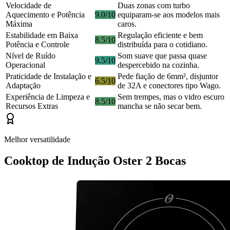
Velocidade de
Duas zonas com turbo
Aquecimento e Potência
9.0/10
equiparam-se aos modelos mais
Máxima
caros.
Estabilidade em Baixa
Regulação eficiente e bem
8.5/10
Potência e Controle
distribuída para o cotidiano.
Nível de Ruído
Som suave que passa quase
9.5/10
Operacional
despercebido na cozinha.
Praticidade de Instalação e
Pede fiação de 6mm², disjuntor
6.5/10
Adaptação
de 32A e conectores tipo Wago.
Experiência de Limpeza e
Sem trempes, mas o vidro escuro
8.5/10
Recursos Extras
mancha se não secar bem.
Melhor versatilidade
Cooktop de Indução Oster 2 Bocas