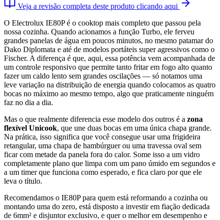
Veja a revisão completa deste produto clicando aqui
O Electrolux IE80P é o cooktop mais completo que passou pela
nossa cozinha. Quando acionamos a função Turbo, ele ferveu
grandes panelas de água em poucos minutos, no mesmo patamar do
Dako Diplomata e até de modelos portáteis super agressivos como o
Fischer. A diferença é que, aqui, essa potência vem acompanhada de
um controle responsivo que permite tanto fritar em fogo alto quanto
fazer um caldo lento sem grandes oscilações — só notamos uma
leve variação na distribuição de energia quando colocamos as quatro
bocas no máximo ao mesmo tempo, algo que praticamente ninguém
faz no dia a dia.
Mas o que realmente diferencia esse modelo dos outros é a
zona
flexível Unicook
, que une duas bocas em uma única chapa grande.
Na prática, isso significa que você consegue usar uma frigideira
retangular, uma chapa de hambúrguer ou uma travessa oval sem
ficar com metade da panela fora do calor. Some isso a um vidro
completamente plano que limpa com um pano úmido em segundos e
a um timer que funciona como esperado, e fica claro por que ele
leva o título.
Recomendamos o IE80P para quem está reformando a cozinha ou
montando uma do zero, está disposto a investir em fiação dedicada
de 6mm² e disjuntor exclusivo, e quer o melhor em desempenho e