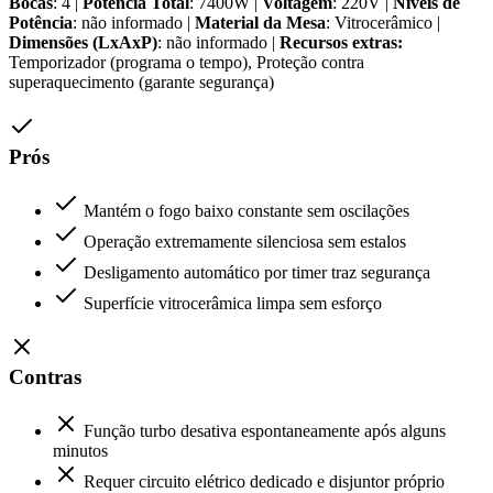
Bocas
: 4 |
Potência Total
: 7400W |
Voltagem
: 220V |
Níveis de
Potência
: não informado |
Material da Mesa
: Vitrocerâmico |
Dimensões (LxAxP)
: não informado |
Recursos extras:
Temporizador (programa o tempo), Proteção contra
superaquecimento (garante segurança)
Prós
Mantém o fogo baixo constante sem oscilações
Operação extremamente silenciosa sem estalos
Desligamento automático por timer traz segurança
Superfície vitrocerâmica limpa sem esforço
Contras
Função turbo desativa espontaneamente após alguns
minutos
Requer circuito elétrico dedicado e disjuntor próprio