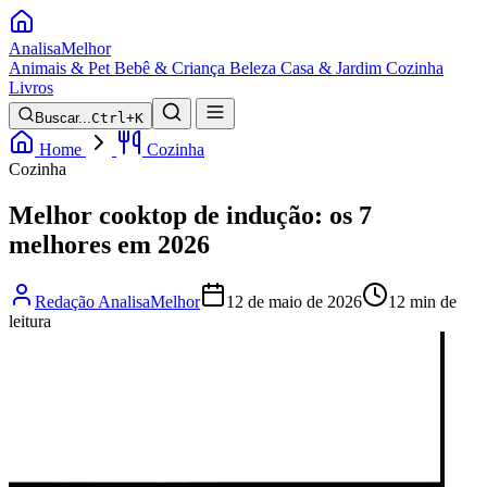
Analisa
Melhor
Animais & Pet
Bebê & Criança
Beleza
Casa & Jardim
Cozinha
Livros
Buscar...
Ctrl+K
Home
Cozinha
Cozinha
Melhor cooktop de indução: os 7
melhores em 2026
Redação AnalisaMelhor
12 de maio de 2026
12 min de
leitura