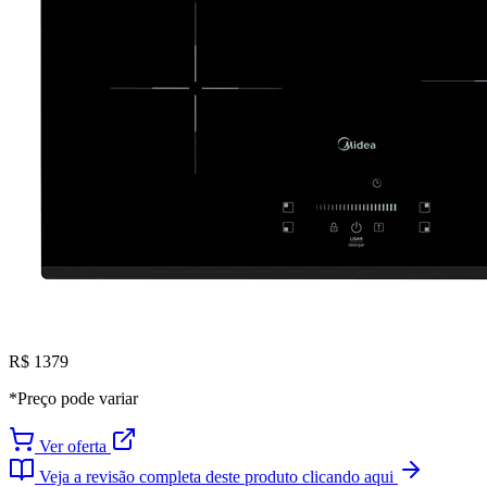
R$ 1379
*Preço pode variar
Ver oferta
Veja a revisão completa deste produto clicando aqui