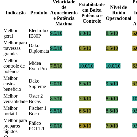
Velocidade
Pr
Estabilidade
de
Nível de
em Baixa
Indicação
Produto
Aquecimento
Ruído
I
Potência e
e Potência
Operacional
Controle
Máxima
A
Melhor
Electrolux
9.5/10
9.0/10
8.5/10
6.
geral
IE80P
Melhor para
Dako
travessas
9.5/10
6.5/10
6.5/10
6.
Diplomata
grandes
Melhor
Midea
controle de
7.5/10
10.0/10
10.0/10
6.
Even Pro
potência
Melhor
Dako
custo-
9.0/10
8.5/10
9.5/10
6.
Supreme
benefício
Melhor
Oster 2
8.5/10
7.0/10
8.0/10
10
versatilidade
Bocas
Melhor
Fischer 1
9.5/10
6.5/10
8.5/10
9.
portátil
Boca
Melhor para
Philco
preparos
9.0/10
6.0/10
7.0/10
9.
PCT12P
rápidos