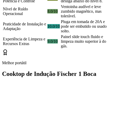
Potência e Controle
desliga abaixo do nível 8.
Ventoinha audível e leve
Nível de Ruído
8.0/10
zumbido magnético, mas
Operacional
tolerável.
Pluga em tomada de 20A e
Praticidade de Instalação e
10.0/10
pode ser embutido ou usado
Adaptação
solto.
Painel slide touch fluido e
Experiência de Limpeza e
9.0/10
limpeza muito superior à do
Recursos Extras
gás.
Melhor portátil
Cooktop de Indução Fischer 1 Boca