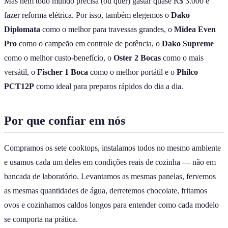
Mas nem todo mundo precisa (ou quer) gastar quase R$ 3.000 e
fazer reforma elétrica. Por isso, também elegemos o
Dako
Diplomata
como o melhor para travessas grandes, o
Midea Even
Pro
como o campeão em controle de potência, o
Dako Supreme
como o melhor custo-benefício, o
Oster 2 Bocas
como o mais
versátil, o
Fischer 1 Boca
como o melhor portátil e o
Philco
PCT12P
como ideal para preparos rápidos do dia a dia.
Por que confiar em nós
Compramos os sete cooktops, instalamos todos no mesmo ambiente
e usamos cada um deles em condições reais de cozinha — não em
bancada de laboratório. Levantamos as mesmas panelas, fervemos
as mesmas quantidades de água, derretemos chocolate, fritamos
ovos e cozinhamos caldos longos para entender como cada modelo
se comporta na prática.