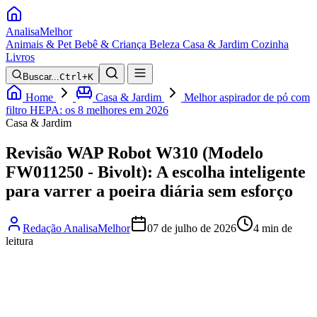
Analisa
Melhor
Animais & Pet
Bebê & Criança
Beleza
Casa & Jardim
Cozinha
Livros
Buscar...
Ctrl+K
Home
Casa & Jardim
Melhor aspirador de pó com
filtro HEPA: os 8 melhores em 2026
Casa & Jardim
Revisão WAP Robot W310 (Modelo
FW011250 - Bivolt): A escolha inteligente
para varrer a poeira diária sem esforço
Redação AnalisaMelhor
07 de julho de 2026
4 min de
leitura