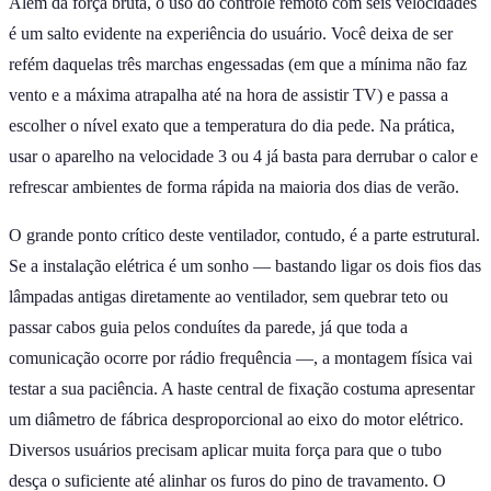
Além da força bruta, o uso do controle remoto com seis velocidades
é um salto evidente na experiência do usuário. Você deixa de ser
refém daquelas três marchas engessadas (em que a mínima não faz
vento e a máxima atrapalha até na hora de assistir TV) e passa a
escolher o nível exato que a temperatura do dia pede. Na prática,
usar o aparelho na velocidade 3 ou 4 já basta para derrubar o calor e
refrescar ambientes de forma rápida na maioria dos dias de verão.
O grande ponto crítico deste ventilador, contudo, é a parte estrutural.
Se a instalação elétrica é um sonho — bastando ligar os dois fios das
lâmpadas antigas diretamente ao ventilador, sem quebrar teto ou
passar cabos guia pelos conduítes da parede, já que toda a
comunicação ocorre por rádio frequência —, a montagem física vai
testar a sua paciência. A haste central de fixação costuma apresentar
um diâmetro de fábrica desproporcional ao eixo do motor elétrico.
Diversos usuários precisam aplicar muita força para que o tubo
desça o suficiente até alinhar os furos do pino de travamento. O