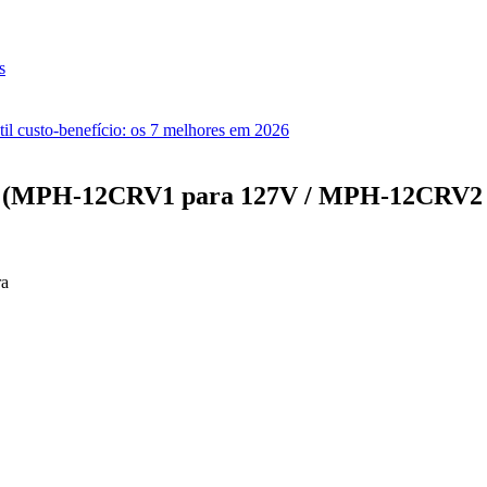
s
il custo-benefício: os 7 melhores em 2026
o (MPH-12CRV1 para 127V / MPH-12CRV2 par
ra