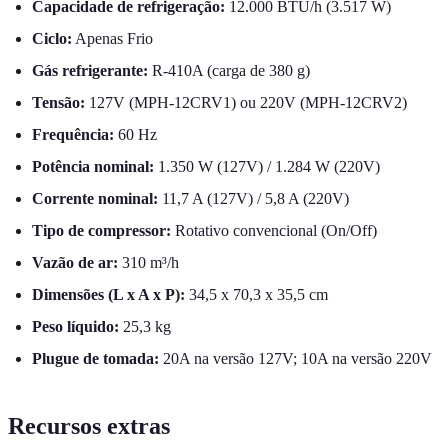
Capacidade de refrigeração:
12.000 BTU/h (3.517 W)
Ciclo:
Apenas Frio
Gás refrigerante:
R-410A (carga de 380 g)
Tensão:
127V (MPH-12CRV1) ou 220V (MPH-12CRV2)
Frequência:
60 Hz
Potência nominal:
1.350 W (127V) / 1.284 W (220V)
Corrente nominal:
11,7 A (127V) / 5,8 A (220V)
Tipo de compressor:
Rotativo convencional (On/Off)
Vazão de ar:
310 m³/h
Dimensões (L x A x P):
34,5 x 70,3 x 35,5 cm
Peso líquido:
25,3 kg
Plugue de tomada:
20A na versão 127V; 10A na versão 220V
Recursos extras