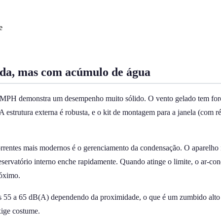
e
pida, mas com acúmulo de água
H demonstra um desempenho muito sólido. O vento gelado tem força su
 estrutura externa é robusta, e o kit de montagem para a janela (com ré
orrentes mais modernos é o gerenciamento da condensação. O aparelho n
servatório interno enche rapidamente. Quando atinge o limite, o ar-cond
róximo.
 dos 55 a 65 dB(A) dependendo da proximidade, o que é um zumbido alto 
exige costume.