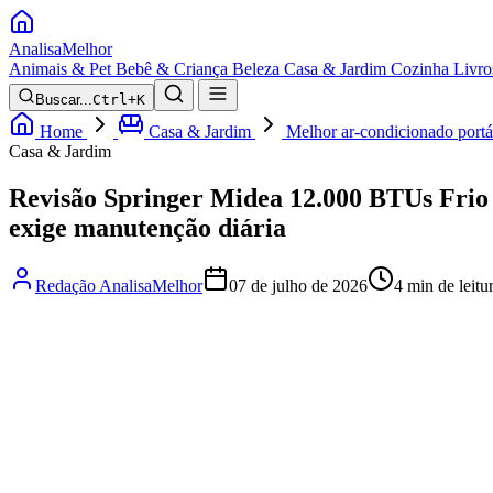
Analisa
Melhor
Animais & Pet
Bebê & Criança
Beleza
Casa & Jardim
Cozinha
Livro
Buscar...
Ctrl+K
Home
Casa & Jardim
Melhor ar-condicionado portát
Casa & Jardim
Revisão Springer Midea 12.000 BTUs Fri
exige manutenção diária
Redação AnalisaMelhor
07 de julho de 2026
4 min de leitu