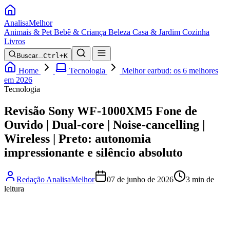
Analisa
Melhor
Animais & Pet
Bebê & Criança
Beleza
Casa & Jardim
Cozinha
Livros
Buscar...
Ctrl+K
Home
Tecnologia
Melhor earbud: os 6 melhores
em 2026
Tecnologia
Revisão Sony WF-1000XM5 Fone de
Ouvido | Dual-core | Noise-cancelling |
Wireless | Preto: autonomia
impressionante e silêncio absoluto
Redação AnalisaMelhor
07 de junho de 2026
3 min de
leitura