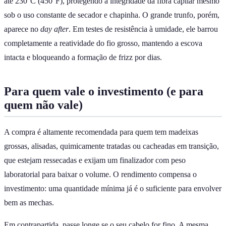
até 230°C (450°F), protegendo a integridade da fibra capilar mesmo
sob o uso constante de secador e chapinha. O grande trunfo, porém,
aparece no
day after
. Em testes de resistência à umidade, ele barrou
completamente a reatividade do fio grosso, mantendo a escova
intacta e bloqueando a formação de frizz por dias.
Para quem vale o investimento (e para
quem não vale)
A compra é altamente recomendada para quem tem madeixas
grossas, alisadas, quimicamente tratadas ou cacheadas em transição,
que estejam ressecadas e exijam um finalizador com peso
laboratorial para baixar o volume. O rendimento compensa o
investimento: uma quantidade mínima já é o suficiente para envolver
bem as mechas.
Em contrapartida, passe longe se o seu cabelo for fino. A mesma