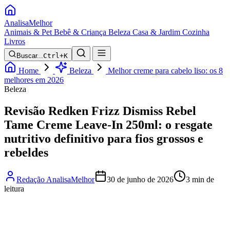
Analisa
Melhor
Animais & Pet
Bebê & Criança
Beleza
Casa & Jardim
Cozinha
Livros
Buscar...
Ctrl+K
Home
Beleza
Melhor creme para cabelo liso: os 8
melhores em 2026
Beleza
Revisão Redken Frizz Dismiss Rebel
Tame Creme Leave-In 250ml: o resgate
nutritivo definitivo para fios grossos e
rebeldes
Redação AnalisaMelhor
30 de junho de 2026
3 min de
leitura