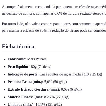
A compra é altamente recomendada para quem tem cães de raças médias 
na decisão de compra: com apenas 0,6% de gordura (extrato etéreo), 
Por outro lado, não vale a compra para tutores com orçamento apert
para manter a eficácia de 80% na redução do tártaro pode ser consider
Ficha técnica
Fabricante:
Mars Petcare
Peso líquido:
180g (7 sticks)
Indicação de porte:
Cães adultos de raças médias (10 a 25 kg)
Proteína Bruta (mín.):
5,0% (50 g/kg)
Extrato Etéreo / Gordura (mín.):
0,6% (6 g/kg)
Matéria Fibrosa (máx.):
2,7% (27 g/kg)
Umidade (máx.):
15,1% (151 g/kg)