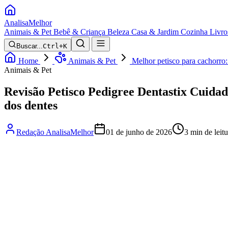
Analisa
Melhor
Animais & Pet
Bebê & Criança
Beleza
Casa & Jardim
Cozinha
Livro
Buscar...
Ctrl+K
Home
Animais & Pet
Melhor petisco para cachorro
Animais & Pet
Revisão Petisco Pedigree Dentastix Cuida
dos dentes
Redação AnalisaMelhor
01 de junho de 2026
3 min de leitu