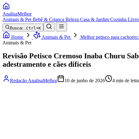
Analisa
Melhor
Animais & Pet
Bebê & Criança
Beleza
Casa & Jardim
Cozinha
Livro
Buscar...
Ctrl+K
Home
Animais & Pet
Melhor petisco para cachorro
Animais & Pet
Revisão Petisco Cremoso Inaba Churu Sabo
adestramento e cães difíceis
Redação AnalisaMelhor
10 de junho de 2026
4 min de leitu