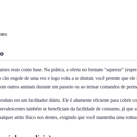
ntes
ão
 carnes reais como base. Na prática, a oferta no formato "squeeze" (e
cão engole de uma vez e logo volta a se distrair, você permite que el
r com outros animais durante um passeio ou ao treinar comandos de perma
oduto em um facilitador diário. Ele é altamente eficiente para cobrir 
nvalescentes também se beneficiam da facilidade de consumo, já que a t
qualquer atrito físico nos dentes, exigindo que você mantenha uma rotina 