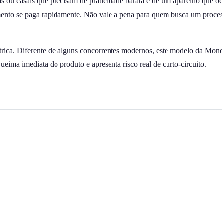
 ou casais que precisam de praticidade barata e de um aparelho que o
ento se paga rapidamente. Não vale a pena para quem busca um processa
rica. Diferente de alguns concorrentes modernos, este modelo da Mond
ima imediata do produto e apresenta risco real de curto-circuito.