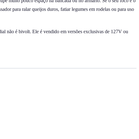
cupe muito pouco espaço na bancada ou no armário. Se o seu foco é o
dor para ralar queijos duros, fatiar legumes em rodelas ou para uso
ial não é bivolt. Ele é vendido em versões exclusivas de 127V ou