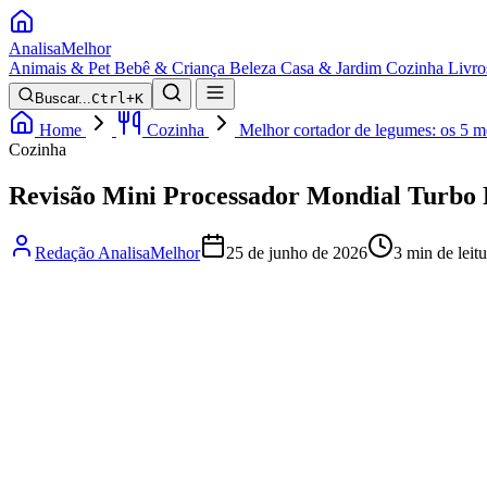
Analisa
Melhor
Animais & Pet
Bebê & Criança
Beleza
Casa & Jardim
Cozinha
Livro
Buscar...
Ctrl+K
Home
Cozinha
Melhor cortador de legumes: os 5 
Cozinha
Revisão Mini Processador Mondial Turbo P
Redação AnalisaMelhor
25 de junho de 2026
3 min de leitu