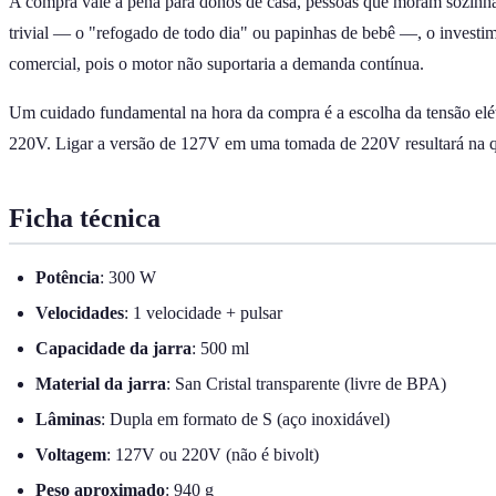
A compra vale a pena para donos de casa, pessoas que moram sozinhas
trivial — o "refogado de todo dia" ou papinhas de bebê —, o investim
comercial, pois o motor não suportaria a demanda contínua.
Um cuidado fundamental na hora da compra é a escolha da tensão elét
220V. Ligar a versão de 127V em uma tomada de 220V resultará na que
Ficha técnica
Potência
: 300 W
Velocidades
: 1 velocidade + pulsar
Capacidade da jarra
: 500 ml
Material da jarra
: San Cristal transparente (livre de BPA)
Lâminas
: Dupla em formato de S (aço inoxidável)
Voltagem
: 127V ou 220V (não é bivolt)
Peso aproximado
: 940 g