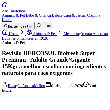
Analisa
Melhor
Animais & Pet
Bebê & Criança
Beleza
Casa & Jardim
Cozinha
Livros
Buscar...
Ctrl+K
Home
Animais & Pet
Melhor ração para American
Bully: as 6 melhores em 2026
Animais & Pet
Revisão HERCOSUL Biofresh Super
Premium - Adulto Grande/Gigante -
15Kg: a melhor escolha com ingredientes
naturais para cães exigentes
Redação AnalisaMelhor
01 de junho de 2026
3 min de
leitura