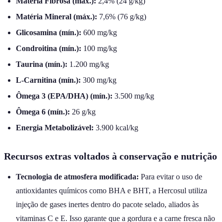
Matéria Fibrosa (máx.):
2,4% (24 g/kg)
Matéria Mineral (máx.):
7,6% (76 g/kg)
Glicosamina (mín.):
600 mg/kg
Condroitina (mín.):
100 mg/kg
Taurina (mín.):
1.200 mg/kg
L-Carnitina (mín.):
300 mg/kg
Ômega 3 (EPA/DHA) (mín.):
3.500 mg/kg
Ômega 6 (mín.):
26 g/kg
Energia Metabolizável:
3.900 kcal/kg
Recursos extras voltados à conservação e nutrição
Tecnologia de atmosfera modificada:
Para evitar o uso de
antioxidantes químicos como BHA e BHT, a Hercosul utiliza
injeção de gases inertes dentro do pacote selado, aliados às
vitaminas C e E. Isso garante que a gordura e a carne fresca não