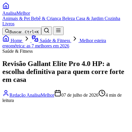
Analisa
Melhor
Animais & Pet
Bebê & Criança
Beleza
Casa & Jardim
Cozinha
Livros
Buscar...
Ctrl+K
Home
Saúde & Fitness
Melhor esteira
ergométrica: as 7 melhores em 2026
Saúde & Fitness
Revisão Gallant Elite Pro 4.0 HP: a
escolha definitiva para quem corre forte
em casa
Redação AnalisaMelhor
07 de julho de 2026
4 min de
leitura