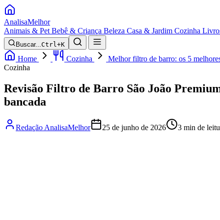
Analisa
Melhor
Animais & Pet
Bebê & Criança
Beleza
Casa & Jardim
Cozinha
Livro
Buscar...
Ctrl+K
Home
Cozinha
Melhor filtro de barro: os 5 melhor
Cozinha
Revisão Filtro de Barro São João Premium
bancada
Redação AnalisaMelhor
25 de junho de 2026
3 min de leitu