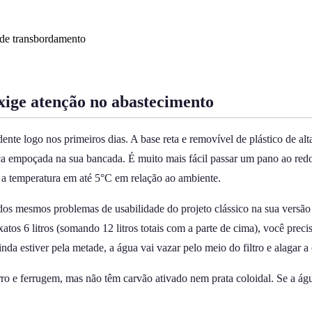
 de transbordamento
exige atenção no abastecimento
e logo nos primeiros dias. A base reta e removível de plástico de alta re
fica empoçada na sua bancada. É muito mais fácil passar um pano ao re
o a temperatura em até 5°C em relação ao ambiente.
dos mesmos problemas de usabilidade do projeto clássico na sua versão 
tos 6 litros (somando 12 litros totais com a parte de cima), você prec
nda estiver pela metade, a água vai vazar pelo meio do filtro e alagar a
ro e ferrugem, mas não têm carvão ativado nem prata coloidal. Se a água