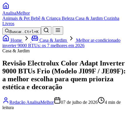
Analisa
Melhor
Animais & Pet
Bebê & Criança
Beleza
Casa & Jardim
Cozinha
Livros
Buscar...
Ctrl+K
Home
Casa & Jardim
Melhor ar-condicionado
inverter 9000 BTUs: os 7 melhores em 2026
Casa & Jardim
Revisão Electrolux Color Adapt Inverter
9000 BTUs Frio (Modelo JI09F / JE09F):
a melhor escolha para quem prioriza
estética e decoração
Redação AnalisaMelhor
07 de julho de 2026
4 min de
leitura