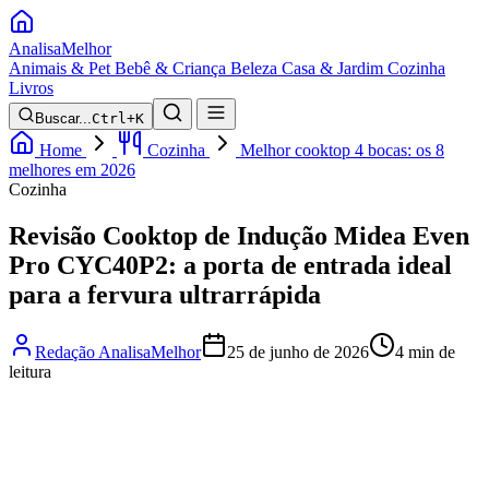
Analisa
Melhor
Animais & Pet
Bebê & Criança
Beleza
Casa & Jardim
Cozinha
Livros
Buscar...
Ctrl+K
Home
Cozinha
Melhor cooktop 4 bocas: os 8
melhores em 2026
Cozinha
Revisão Cooktop de Indução Midea Even
Pro CYC40P2: a porta de entrada ideal
para a fervura ultrarrápida
Redação AnalisaMelhor
25 de junho de 2026
4 min de
leitura