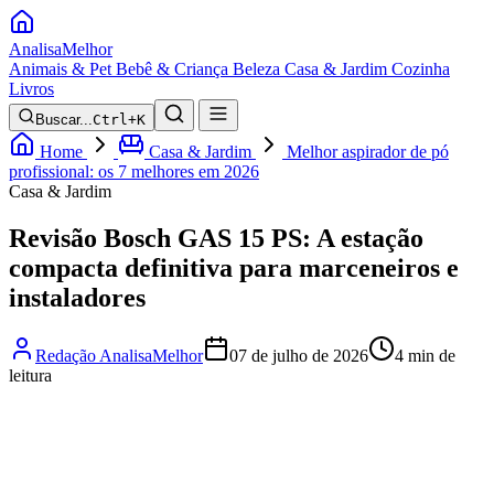
Analisa
Melhor
Animais & Pet
Bebê & Criança
Beleza
Casa & Jardim
Cozinha
Livros
Buscar...
Ctrl+K
Home
Casa & Jardim
Melhor aspirador de pó
profissional: os 7 melhores em 2026
Casa & Jardim
Revisão Bosch GAS 15 PS: A estação
compacta definitiva para marceneiros e
instaladores
Redação AnalisaMelhor
07 de julho de 2026
4 min de
leitura