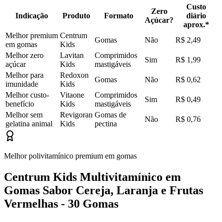
Custo
Zero
Indicação
Produto
Formato
diário
Açúcar?
aprox.*
Melhor premium
Centrum
Gomas
Não
R$ 2,49
em gomas
Kids
Melhor zero
Lavitan
Comprimidos
Sim
R$ 1,99
açúcar
Kids
mastigáveis
Melhor para
Redoxon
Gomas
Não
R$ 0,62
imunidade
Kids
Melhor custo-
Vitaone
Comprimidos
Sim
R$ 0,49
benefício
Kids
mastigáveis
Melhor sem
Revigoran
Gomas de
Não
R$ 0,76
gelatina animal
Kids
pectina
Melhor polivitamínico premium em gomas
Centrum Kids Multivitamínico em
Gomas Sabor Cereja, Laranja e Frutas
Vermelhas - 30 Gomas