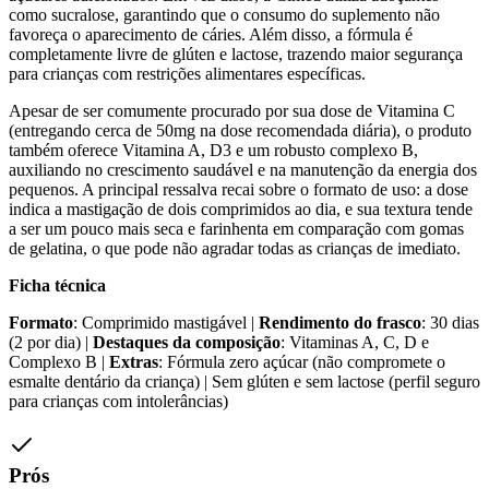
como sucralose, garantindo que o consumo do suplemento não
favoreça o aparecimento de cáries. Além disso, a fórmula é
completamente livre de glúten e lactose, trazendo maior segurança
para crianças com restrições alimentares específicas.
Apesar de ser comumente procurado por sua dose de Vitamina C
(entregando cerca de 50mg na dose recomendada diária), o produto
também oferece Vitamina A, D3 e um robusto complexo B,
auxiliando no crescimento saudável e na manutenção da energia dos
pequenos. A principal ressalva recai sobre o formato de uso: a dose
indica a mastigação de dois comprimidos ao dia, e sua textura tende
a ser um pouco mais seca e farinhenta em comparação com gomas
de gelatina, o que pode não agradar todas as crianças de imediato.
Ficha técnica
Formato
: Comprimido mastigável |
Rendimento do frasco
: 30 dias
(2 por dia) |
Destaques da composição
: Vitaminas A, C, D e
Complexo B |
Extras
: Fórmula zero açúcar (não compromete o
esmalte dentário da criança) | Sem glúten e sem lactose (perfil seguro
para crianças com intolerâncias)
Prós