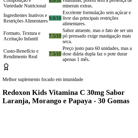
Composição e
8.0/10
vitaminas, porém sem a presença de
Variedade Nutricional
minerais extras.
Excelente formulação sem açúcar e
Ingredientes Inativos e
9.0/10
livre das principais restrições
Restrições Alimentares
alimentares.
Sabor atraente, mas o fato de ser um
Formato, Textura e
7.5/10
pó prensado exige mastigação mais
Aceitação Infantil
seca.
Preço justo para 60 unidades, mas a
Custo-Benefício e
7.5/10
dose diária dupla faz o pote durar
Rendimento Real
apenas 1 mês.
Melhor suplemento focado em imunidade
Redoxon Kids Vitamina C 30mg Sabor
Laranja, Morango e Papaya - 30 Gomas