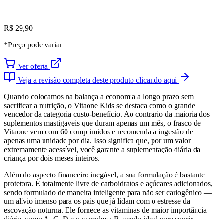
R$ 29,90
*Preço pode variar
Ver oferta
Veja a revisão completa deste produto clicando aqui
Quando colocamos na balança a economia a longo prazo sem
sacrificar a nutrição, o Vitaone Kids se destaca como o grande
vencedor da categoria custo-benefício. Ao contrário da maioria dos
suplementos mastigáveis que duram apenas um mês, o frasco de
Vitaone vem com 60 comprimidos e recomenda a ingestão de
apenas uma unidade por dia. Isso significa que, por um valor
extremamente acessível, você garante a suplementação diária da
criança por dois meses inteiros.
Além do aspecto financeiro inegável, a sua formulação é bastante
protetora. É totalmente livre de carboidratos e açúcares adicionados,
sendo formulado de maneira inteligente para não ser cariogênico —
um alívio imenso para os pais que já lidam com o estresse da
escovação noturna. Ele fornece as vitaminas de maior importância
diária, como A, C, D e o complexo B, sendo ideal para suprir