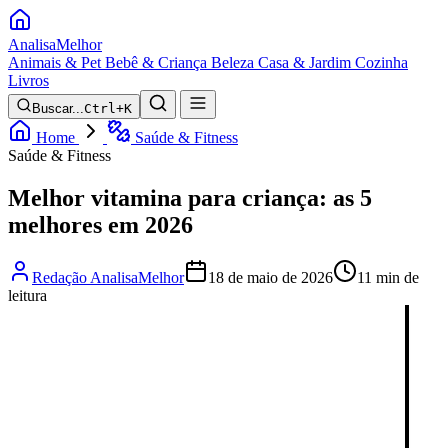
Analisa
Melhor
Animais & Pet
Bebê & Criança
Beleza
Casa & Jardim
Cozinha
Livros
Buscar...
Ctrl+K
Home
Saúde & Fitness
Saúde & Fitness
Melhor vitamina para criança: as 5
melhores em 2026
Redação AnalisaMelhor
18 de maio de 2026
11 min de
leitura