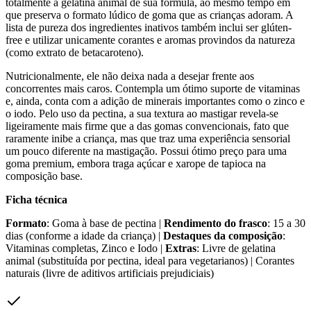
totalmente a gelatina animal de sua fórmula, ao mesmo tempo em
que preserva o formato lúdico de goma que as crianças adoram. A
lista de pureza dos ingredientes inativos também inclui ser glúten-
free e utilizar unicamente corantes e aromas provindos da natureza
(como extrato de betacaroteno).
Nutricionalmente, ele não deixa nada a desejar frente aos
concorrentes mais caros. Contempla um ótimo suporte de vitaminas
e, ainda, conta com a adição de minerais importantes como o zinco e
o iodo. Pelo uso da pectina, a sua textura ao mastigar revela-se
ligeiramente mais firme que a das gomas convencionais, fato que
raramente inibe a criança, mas que traz uma experiência sensorial
um pouco diferente na mastigação. Possui ótimo preço para uma
goma premium, embora traga açúcar e xarope de tapioca na
composição base.
Ficha técnica
Formato
: Goma à base de pectina |
Rendimento do frasco
: 15 a 30
dias (conforme a idade da criança) |
Destaques da composição
:
Vitaminas completas, Zinco e Iodo |
Extras
: Livre de gelatina
animal (substituída por pectina, ideal para vegetarianos) | Corantes
naturais (livre de aditivos artificiais prejudiciais)