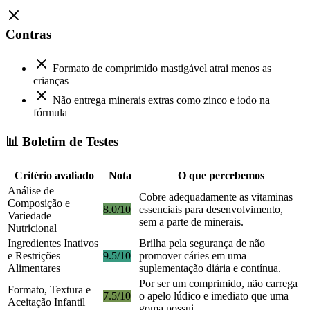
Contras
Formato de comprimido mastigável atrai menos as
crianças
Não entrega minerais extras como zinco e iodo na
fórmula
📊 Boletim de Testes
Critério avaliado
Nota
O que percebemos
Análise de
Cobre adequadamente as vitaminas
Composição e
8.0/10
essenciais para desenvolvimento,
Variedade
sem a parte de minerais.
Nutricional
Ingredientes Inativos
Brilha pela segurança de não
e Restrições
9.5/10
promover cáries em uma
Alimentares
suplementação diária e contínua.
Por ser um comprimido, não carrega
Formato, Textura e
7.5/10
o apelo lúdico e imediato que uma
Aceitação Infantil
goma possui.