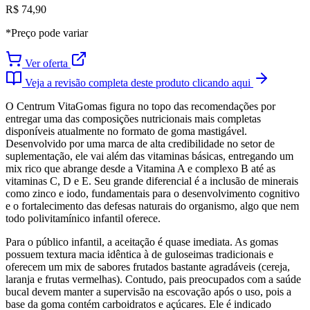
R$ 74,90
*Preço pode variar
Ver oferta
Veja a revisão completa deste produto clicando aqui
O Centrum VitaGomas figura no topo das recomendações por
entregar uma das composições nutricionais mais completas
disponíveis atualmente no formato de goma mastigável.
Desenvolvido por uma marca de alta credibilidade no setor de
suplementação, ele vai além das vitaminas básicas, entregando um
mix rico que abrange desde a Vitamina A e complexo B até as
vitaminas C, D e E. Seu grande diferencial é a inclusão de minerais
como zinco e iodo, fundamentais para o desenvolvimento cognitivo
e o fortalecimento das defesas naturais do organismo, algo que nem
todo polivitamínico infantil oferece.
Para o público infantil, a aceitação é quase imediata. As gomas
possuem textura macia idêntica à de guloseimas tradicionais e
oferecem um mix de sabores frutados bastante agradáveis (cereja,
laranja e frutas vermelhas). Contudo, pais preocupados com a saúde
bucal devem manter a supervisão na escovação após o uso, pois a
base da goma contém carboidratos e açúcares. Ele é indicado