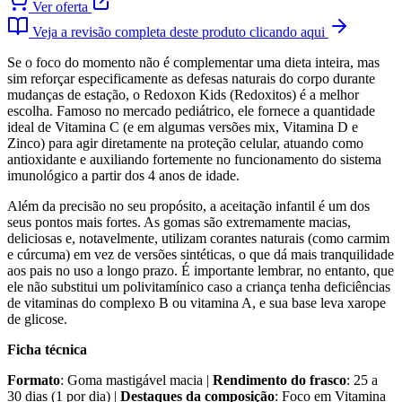
Ver oferta
Veja a revisão completa deste produto clicando aqui
Se o foco do momento não é complementar uma dieta inteira, mas
sim reforçar especificamente as defesas naturais do corpo durante
mudanças de estação, o Redoxon Kids (Redoxitos) é a melhor
escolha. Famoso no mercado pediátrico, ele fornece a quantidade
ideal de Vitamina C (e em algumas versões mix, Vitamina D e
Zinco) para agir diretamente na proteção celular, atuando como
antioxidante e auxiliando fortemente no funcionamento do sistema
imunológico a partir dos 4 anos de idade.
Além da precisão no seu propósito, a aceitação infantil é um dos
seus pontos mais fortes. As gomas são extremamente macias,
deliciosas e, notavelmente, utilizam corantes naturais (como carmim
e cúrcuma) em vez de versões sintéticas, o que dá mais tranquilidade
aos pais no uso a longo prazo. É importante lembrar, no entanto, que
ele não substitui um polivitamínico caso a criança tenha deficiências
de vitaminas do complexo B ou vitamina A, e sua base leva xarope
de glicose.
Ficha técnica
Formato
: Goma mastigável macia |
Rendimento do frasco
: 25 a
30 dias (1 por dia) |
Destaques da composição
: Foco em Vitamina