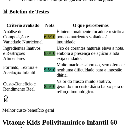
📊 Boletim de Testes
Critério avaliado
Nota
O que percebemos
Análise de
É intencionalmente focado e restrito a
Composição e
6.5/10
poucos nutrientes voltados à
Variedade Nutricional
imunidade.
Ingredientes Inativos
Uso de corantes naturais eleva a nota,
e Restrições
8.0/10
embora a presença de açúcar ainda
Alimentares
exija cuidado.
Muito macio e saboroso, sem oferecer
Formato, Textura e
9.5/10
nenhuma dificuldade para a ingestão
Aceitação Infantil
diária.
Valor do frasco muito atrativo,
Custo-Benefício e
8.5/10
gerando um custo diário baixo para o
Rendimento Real
reforço imunológico.
Melhor custo-benefício geral
Vitaone Kids Polivitamínico Infantil 60