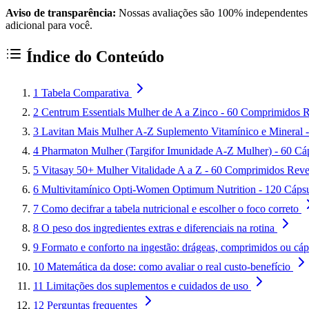
Aviso de transparência:
Nossas avaliações são 100% independentes e
adicional para você.
Índice do Conteúdo
1
Tabela Comparativa
2
Centrum Essentials Mulher de A a Zinco - 60 Comprimidos R
3
Lavitan Mais Mulher A-Z Suplemento Vitamínico e Mineral 
4
Pharmaton Mulher (Targifor Imunidade A-Z Mulher) - 60 Cá
5
Vitasay 50+ Mulher Vitalidade A a Z - 60 Comprimidos Reve
6
Multivitamínico Opti-Women Optimum Nutrition - 120 Cáps
7
Como decifrar a tabela nutricional e escolher o foco correto
8
O peso dos ingredientes extras e diferenciais na rotina
9
Formato e conforto na ingestão: drágeas, comprimidos ou cáp
10
Matemática da dose: como avaliar o real custo-benefício
11
Limitações dos suplementos e cuidados de uso
12
Perguntas frequentes