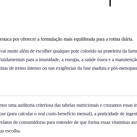
staca por oferecer a formulação mais equilibrada para a rotina diária.
vai muito além de escolher qualquer pote colorido na prateleira da fa
s fundamentais para a imunidade, a energia, a saúde óssea e a manutençã
inas de treino intenso ou nas exigências da fase madura e pós-menopau
os uma auditoria criteriosa das tabelas nutricionais e cruzamos essas 
ose (para calcular o real custo-benefício mensal), a praticidade de in
relatos de consumidoras para entender de que forma essas vitaminas aux
ua escolha.