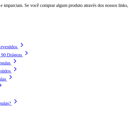
 imparciais. Se você comprar algum produto através dos nossos links
evestidos
- 90 Drágeas
psulas
stidos
ulas
sulas?