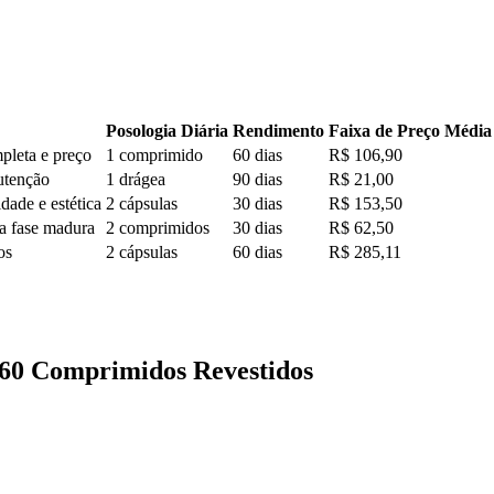
Posologia Diária
Rendimento
Faixa de Preço Média
pleta e preço
1 comprimido
60 dias
R$ 106,90
utenção
1 drágea
90 dias
R$ 21,00
ade e estética
2 cápsulas
30 dias
R$ 153,50
a fase madura
2 comprimidos
30 dias
R$ 62,50
os
2 cápsulas
60 dias
R$ 285,11
 60 Comprimidos Revestidos