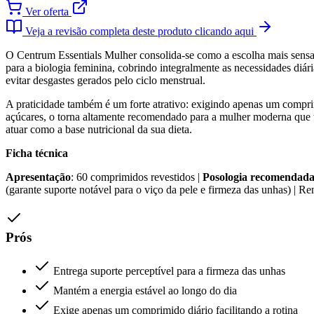
Ver oferta
Veja a revisão completa deste produto clicando aqui
O Centrum Essentials Mulher consolida-se como a escolha mais sensat
para a biologia feminina, cobrindo integralmente as necessidades diári
evitar desgastes gerados pelo ciclo menstrual.
A praticidade também é um forte atrativo: exigindo apenas um comprimi
açúcares, o torna altamente recomendado para a mulher moderna que t
atuar como a base nutricional da sua dieta.
Ficha técnica
Apresentação
: 60 comprimidos revestidos |
Posologia recomendad
(garante suporte notável para o viço da pele e firmeza das unhas) | Re
Prós
Entrega suporte perceptível para a firmeza das unhas
Mantém a energia estável ao longo do dia
Exige apenas um comprimido diário facilitando a rotina