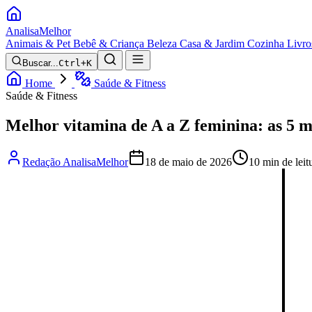
Analisa
Melhor
Animais & Pet
Bebê & Criança
Beleza
Casa & Jardim
Cozinha
Livro
Buscar...
Ctrl+K
Home
Saúde & Fitness
Saúde & Fitness
Melhor vitamina de A a Z feminina: as 5 
Redação AnalisaMelhor
18 de maio de 2026
10 min de leit