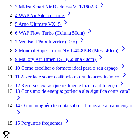
3
Midea Smart Air Bladeless VTB180A3
4
WAP Air Silence Torre
5
Arno Ultimate VX15
6
WAP Flow Turbo (Coluna 50cm)
7
Ventisol Fênix Inverter (Teto)
8
Mondial Super Turbo NVT-40-8P-B (Mesa 40cm)
9
Mallory Air Timer TS+ (Coluna 40cm)
10
Como escolher o formato ideal para o seu espaço
11
A verdade sobre o silêncio e o ruído aerodinâmico
12
Recursos extras que realmente fazem a diferença
13
Consumo de energia: potência alta significa conta cara?
14
O que ninguém te conta sobre a limpeza e a manutenção
15
Perguntas frequentes