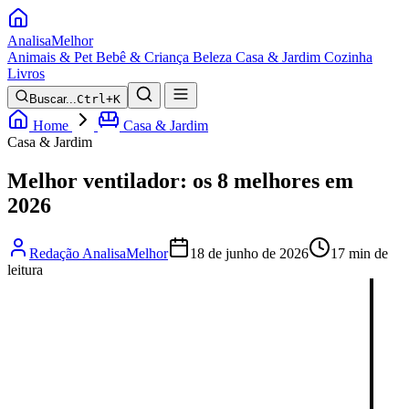
Analisa
Melhor
Animais & Pet
Bebê & Criança
Beleza
Casa & Jardim
Cozinha
Livros
Buscar...
Ctrl+K
Home
Casa & Jardim
Casa & Jardim
Melhor ventilador: os 8 melhores em
2026
Redação AnalisaMelhor
18 de junho de 2026
17 min de
leitura