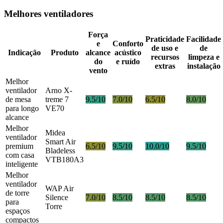
Melhores ventiladores
Força
Praticidade
Facilidade
e
Conforto
de uso e
de
Indicação
Produto
alcance
acústico
recursos
limpeza e
do
e ruído
extras
instalação
vento
Melhor
ventilador
Arno X-
de mesa
treme 7
9.5/10
7.0/10
6.5/10
8.0/10
para longo
VE70
alcance
Melhor
Midea
ventilador
Smart Air
premium
6.5/10
9.5/10
10.0/10
9.5/10
Bladeless
com casa
VTB180A3
inteligente
Melhor
ventilador
WAP Air
de torre
Silence
7.0/10
8.5/10
8.5/10
8.5/10
para
Torre
espaços
compactos