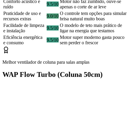
Conforto acústico e
Motor não faz zumbido, ouve-se
9.5/10
ruído
apenas o corte de ar leve
Praticidade de uso e
O controle tem opções para simular
9.0/10
recursos extras
brisa natural muito boas
Facilidade de limpeza
O modelo de teto mais prático de
9.5/10
e instalação
ligar na energia que testamos
Eficiência energética
Motor super moderno gasta pouco
9.5/10
e consumo
sem perder o frescor
Melhor ventilador de coluna para salas amplas
WAP Flow Turbo (Coluna 50cm)