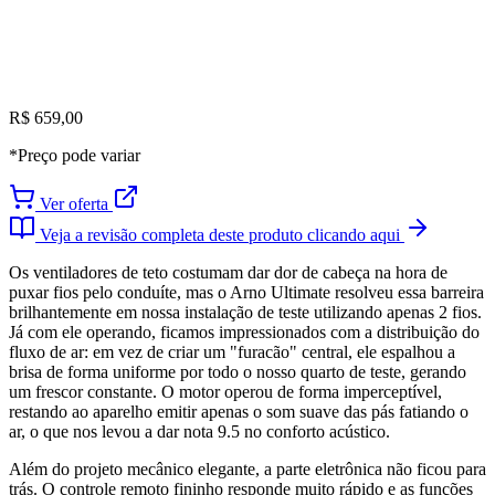
R$ 659,00
*Preço pode variar
Ver oferta
Veja a revisão completa deste produto clicando aqui
Os ventiladores de teto costumam dar dor de cabeça na hora de
puxar fios pelo conduíte, mas o Arno Ultimate resolveu essa barreira
brilhantemente em nossa instalação de teste utilizando apenas 2 fios.
Já com ele operando, ficamos impressionados com a distribuição do
fluxo de ar: em vez de criar um "furacão" central, ele espalhou a
brisa de forma uniforme por todo o nosso quarto de teste, gerando
um frescor constante. O motor operou de forma imperceptível,
restando ao aparelho emitir apenas o som suave das pás fatiando o
ar, o que nos levou a dar nota 9.5 no conforto acústico.
Além do projeto mecânico elegante, a parte eletrônica não ficou para
trás. O controle remoto fininho responde muito rápido e as funções