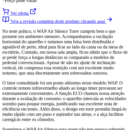
*Preço pode variar
Ver oferta
Veja a revisão completa deste produto clicando aqui
No teste prático, o WAP Air Silence Torre cumpriu bem o que
promete em ambientes menores. Acompanhamos a oscilação
horizontal do aparelho e notamos uma brisa bem distribuída e
agradável de perto, ideal para ficar ao lado da cama ou da mesa de
escritório. Contudo, em nossa sala ampla, ficou nítido que o fluxo de
ar perde força a longas distâncias se comparado a modelos de
pedestal convencionais. Apesar de não ter ajuste de inclinação
vertical, ele compensa essa restrição com um excelente modo
noturno, que atua discretamente sem sobressaltos sonoros.
O fator comodidade foi um ponto altíssimo nesse modelo WAP. O
controle remoto infravermelho aliado ao longo timer provaram ser
extremamente convenientes. A função ECO chamou nossa atenção
durante a avaliação de consumo: o aparelho intercala as velocidades
sozinho para poupar energia, justificando sua excelente nota de
eficiência em testes. Além disso, o design em torre permitiu limpá-lo
muito rápido com um pano e aspirador nas aletas, e a alça facilitou
carregá-lo entre os cômodos.
Sugerimos o WAP Air Silence para quem não tem espaço sobrando