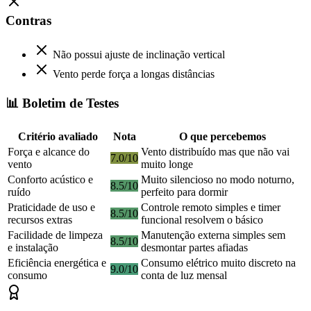
Contras
Não possui ajuste de inclinação vertical
Vento perde força a longas distâncias
📊 Boletim de Testes
Critério avaliado
Nota
O que percebemos
Força e alcance do
Vento distribuído mas que não vai
7.0/10
vento
muito longe
Conforto acústico e
Muito silencioso no modo noturno,
8.5/10
ruído
perfeito para dormir
Praticidade de uso e
Controle remoto simples e timer
8.5/10
recursos extras
funcional resolvem o básico
Facilidade de limpeza
Manutenção externa simples sem
8.5/10
e instalação
desmontar partes afiadas
Eficiência energética e
Consumo elétrico muito discreto na
9.0/10
consumo
conta de luz mensal