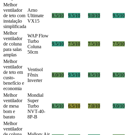
Melhor
ventilador
Arno
de teto com
Ultimate
8.5/10
9.5/10
9.0/10
9.5/10
instalação
VX15
simplificada
Melhor
WAP Flow
ventilador
Turbo
de coluna
9.5/10
7.5/10
7.5/10
7.5/10
Coluna
para salas
50cm
amplas
Melhor
ventilador
Ventisol
de teto em
Fênix
8.0/10
9.5/10
8.5/10
8.5/10
custo-
Inverter
benefício e
economia
Melhor
Mondial
ventilador
Super
de mesa
Turbo
8.5/10
6.5/10
7.0/10
9.0/10
bom e
NVT-40-
barato
8P-B
Melhor
ventilador
de coluna
Mallory Air