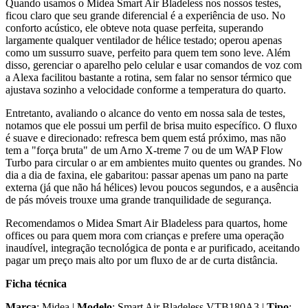
Quando usamos o Midea Smart Air Bladeless nos nossos testes,
ficou claro que seu grande diferencial é a experiência de uso. No
conforto acústico, ele obteve nota quase perfeita, superando
largamente qualquer ventilador de hélice testado; operou apenas
como um sussurro suave, perfeito para quem tem sono leve. Além
disso, gerenciar o aparelho pelo celular e usar comandos de voz com
a Alexa facilitou bastante a rotina, sem falar no sensor térmico que
ajustava sozinho a velocidade conforme a temperatura do quarto.
Entretanto, avaliando o alcance do vento em nossa sala de testes,
notamos que ele possui um perfil de brisa muito específico. O fluxo
é suave e direcionado: refresca bem quem está próximo, mas não
tem a "força bruta" de um Arno X-treme 7 ou de um WAP Flow
Turbo para circular o ar em ambientes muito quentes ou grandes. No
dia a dia de faxina, ele gabaritou: passar apenas um pano na parte
externa (já que não há hélices) levou poucos segundos, e a ausência
de pás móveis trouxe uma grande tranquilidade de segurança.
Recomendamos o Midea Smart Air Bladeless para quartos, home
offices ou para quem mora com crianças e prefere uma operação
inaudível, integração tecnológica de ponta e ar purificado, aceitando
pagar um preço mais alto por um fluxo de ar de curta distância.
Ficha técnica
Marca
: Midea |
Modelo
: Smart Air Bladeless VTB180A3 |
Tipo
: