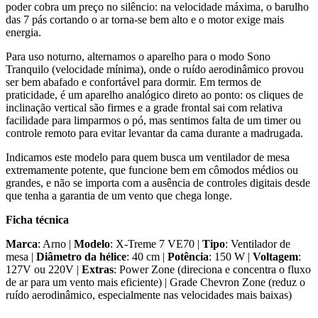
poder cobra um preço no silêncio: na velocidade máxima, o barulho
das 7 pás cortando o ar torna-se bem alto e o motor exige mais
energia.
Para uso noturno, alternamos o aparelho para o modo Sono
Tranquilo (velocidade mínima), onde o ruído aerodinâmico provou
ser bem abafado e confortável para dormir. Em termos de
praticidade, é um aparelho analógico direto ao ponto: os cliques de
inclinação vertical são firmes e a grade frontal sai com relativa
facilidade para limparmos o pó, mas sentimos falta de um timer ou
controle remoto para evitar levantar da cama durante a madrugada.
Indicamos este modelo para quem busca um ventilador de mesa
extremamente potente, que funcione bem em cômodos médios ou
grandes, e não se importa com a ausência de controles digitais desde
que tenha a garantia de um vento que chega longe.
Ficha técnica
Marca
: Arno |
Modelo
: X-Treme 7 VE70 |
Tipo
: Ventilador de
mesa |
Diâmetro da hélice
: 40 cm |
Potência
: 150 W |
Voltagem
:
127V ou 220V |
Extras
: Power Zone (direciona e concentra o fluxo
de ar para um vento mais eficiente) | Grade Chevron Zone (reduz o
ruído aerodinâmico, especialmente nas velocidades mais baixas)