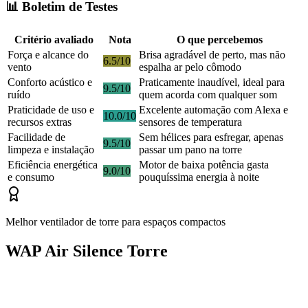
📊 Boletim de Testes
Critério avaliado
Nota
O que percebemos
Força e alcance do
Brisa agradável de perto, mas não
6.5/10
vento
espalha ar pelo cômodo
Conforto acústico e
Praticamente inaudível, ideal para
9.5/10
ruído
quem acorda com qualquer som
Praticidade de uso e
Excelente automação com Alexa e
10.0/10
recursos extras
sensores de temperatura
Facilidade de
Sem hélices para esfregar, apenas
9.5/10
limpeza e instalação
passar um pano na torre
Eficiência energética
Motor de baixa potência gasta
9.0/10
e consumo
pouquíssima energia à noite
Melhor ventilador de torre para espaços compactos
WAP Air Silence Torre