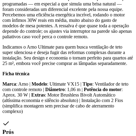
programadas — em especial a que simula uma brisa natural —
foram consideradas um diferencial excelente pela nossa equipe.
Percebemos uma eficiência energética incrível, rodando o motor
com ínfimos 30W reais em média, muito abaixo do gasto de
modelos de mesa potentes. A ressalva é que quase toda a operação
depende do controle; os ajustes via interruptor na parede são apenas
paliativos caso você perca o controle remoto.
Indicamos o Arno Ultimate para quem busca ventilação de teto
super silenciosa e deseja fugir das reformas complexas durante a
instalação. Seu design e economia o tornam perfeito para quartos até
25 m², embora você precise comprar as lâmpadas separadamente.
Ficha técnica
Marca
: Arno |
Modelo
: Ultimate VX15 |
Tipo
: Ventilador de teto
com controle remoto |
Diâmetro
: 1,06 m |
Potência do motor
:
Aprox. 30 W |
Extras
: Motor Brushless Bivolt Automático
(altíssima economia e silêncio absoluto) | Instalação com 2 Fios
(simplifica montagem sem precisar de cabo de aterramento
complexo)
Prós