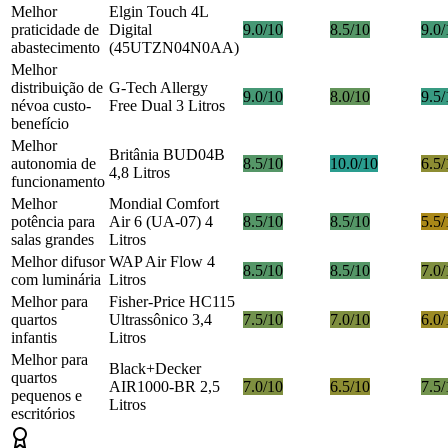
Melhor
Elgin Touch 4L
praticidade de
Digital
9.0/10
8.5/10
9.0/
abastecimento
(45UTZN04N0AA)
Melhor
distribuição de
G-Tech Allergy
9.0/10
8.0/10
9.5/
névoa custo-
Free Dual 3 Litros
benefício
Melhor
Britânia BUD04B
autonomia de
8.5/10
10.0/10
6.5/
4,8 Litros
funcionamento
Melhor
Mondial Comfort
potência para
Air 6 (UA-07) 4
8.5/10
8.5/10
5.5/
salas grandes
Litros
Melhor difusor
WAP Air Flow 4
8.5/10
8.5/10
7.0/
com luminária
Litros
Melhor para
Fisher-Price HC115
quartos
Ultrassônico 3,4
7.5/10
7.0/10
6.0/
infantis
Litros
Melhor para
Black+Decker
quartos
AIR1000-BR 2,5
7.0/10
6.5/10
7.5/
pequenos e
Litros
escritórios