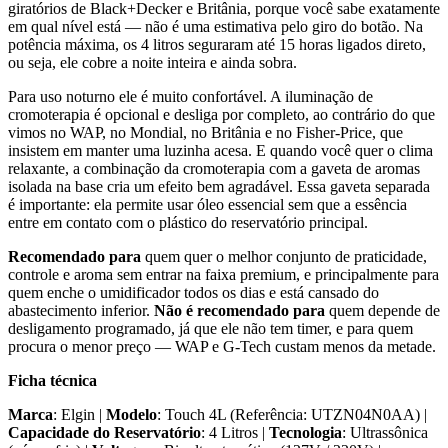
giratórios de Black+Decker e Britânia, porque você sabe exatamente
em qual nível está — não é uma estimativa pelo giro do botão. Na
potência máxima, os 4 litros seguraram até 15 horas ligados direto,
ou seja, ele cobre a noite inteira e ainda sobra.
Para uso noturno ele é muito confortável. A iluminação de
cromoterapia é opcional e desliga por completo, ao contrário do que
vimos no WAP, no Mondial, no Britânia e no Fisher-Price, que
insistem em manter uma luzinha acesa. E quando você quer o clima
relaxante, a combinação da cromoterapia com a gaveta de aromas
isolada na base cria um efeito bem agradável. Essa gaveta separada
é importante: ela permite usar óleo essencial sem que a essência
entre em contato com o plástico do reservatório principal.
Recomendado para
quem quer o melhor conjunto de praticidade,
controle e aroma sem entrar na faixa premium, e principalmente para
quem enche o umidificador todos os dias e está cansado do
abastecimento inferior.
Não é recomendado para
quem depende de
desligamento programado, já que ele não tem timer, e para quem
procura o menor preço — WAP e G-Tech custam menos da metade.
Ficha técnica
Marca
: Elgin |
Modelo
: Touch 4L (Referência: UTZN04N0AA) |
Capacidade do Reservatório
: 4 Litros |
Tecnologia
: Ultrassônica