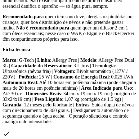
umidificador. Não existe compartimento de aroma e usar óleo
essencial danifica o aparelho — só água pura, sempre.
Recomendado para
quem tem sono leve, alergias respiratórias ou
crianças, quer boa distribuição de névoa e não pretende gastar
muito.
Não é recomendado para
quem quer um difusor 2 em 1
com óleos essenciais; nesse caso o WAP, o Elgin e o Black+Decker
têm compartimentos próprios para isso.
Ficha técnica
Marca
: G-Tech |
Linha
: Allergy Free |
Modelo
: Allergy Free Dual
3L |
Capacidade do Reservatório
: 3 Litros |
Tecnologia
:
Ultrassônica (névoa fria) |
Voltagem
: Bivolt automático (127V /
220V) |
Potência
: 25 W |
Consumo de Energia Real
: 0,025 kWh |
Autonomia Real
: Até 10 horas em potência máxima (pode chegar a
mais de 20 horas em potência mínima) |
Área Indicada para Uso
:
Até 30 m² |
Dimensões Reais
: 34 cm x 19 cm x 19 cm (corrigido de
33x24x19 cm) |
Peso Líquido
: 1,07 kg (corrigido de 1,5 kg) |
Garantia
: 12 meses pelo fabricante |
Extras
: Saída dupla de névoa
com direcionamento de 360 graus. | Desligamento automático de
segurança quando a água acaba. | Operação silenciosa e controle
analógico de intensidade.