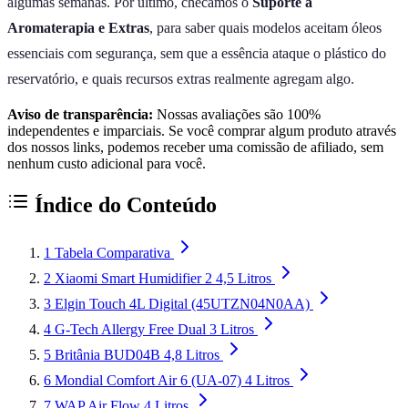
algumas semanas. Por último, checamos o
Suporte a
Aromaterapia e Extras
, para saber quais modelos aceitam óleos
essenciais com segurança, sem que a essência ataque o plástico do
reservatório, e quais recursos extras realmente agregam algo.
Aviso de transparência:
Nossas avaliações são 100%
independentes e imparciais. Se você comprar algum produto através
dos nossos links, podemos receber uma comissão de afiliado, sem
nenhum custo adicional para você.
Índice do Conteúdo
1
Tabela Comparativa
2
Xiaomi Smart Humidifier 2 4,5 Litros
3
Elgin Touch 4L Digital (45UTZN04N0AA)
4
G-Tech Allergy Free Dual 3 Litros
5
Britânia BUD04B 4,8 Litros
6
Mondial Comfort Air 6 (UA-07) 4 Litros
7
WAP Air Flow 4 Litros