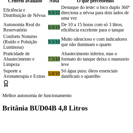
Critério avaliado
Nota
O que percebemos
Destaque do teste: o bico duplo 360º
Eficiência e
9.0/10
direciona a névoa para dois lados de
Distribuição de Névoa
uma vez
Autonomia Real do
De 10 a 15 horas com só 3 litros,
8.0/10
Reservatório
eficiência excelente para o tanque
Conforto Noturno
Muito silencioso e com indicadores
(Ruído e Poluição
9.5/10
que não iluminam o quarto
Luminosa)
Praticidade de
Abastecimento inferior, mas o
Abastecimento e
7.5/10
formato do tanque deixa o manuseio
Limpeza
leve
Suporte a
Só água pura: óleos essenciais
5.0/10
Aromaterapia e Extras
danificam o aparelho
Melhor autonomia de funcionamento
Britânia BUD04B 4,8 Litros