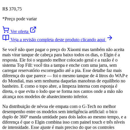
R$ 370,75
*Preço pode variar
Ver oferta
Veja a revisão completa deste produto clicando aqui
Se você não quer pagar o preço do Xiaomi mas também não aceita
mais virar tanque de cabeça para baixo todos os dias, o Elgin é a
resposta. Ele foi o segundo melhor colocado geral e a razão é o
sistema Top Fill: você tira a tampa e enche com uma jarra, sem
carregar reservatório escorregadio até a pia. Esse detalhe faz mais
diferença do que parece — foi o mesmo tanque de 4 litros do WAP e
do Mondial, mas sem nenhuma daquelas manobras de equilíbrio no
banheiro. E como o topo abre, a limpeza interna com esponja é
direta, o que evita o lodo que se forma nos cantos onde a mão não
alcança nos modelos de abastecimento inferior.
Na distribuição de névoa ele empata com o G-Tech no melhor
desempenho entre os modelos sem inteligência artificial: o bico
duplo de 360º manda umidade para dois lados ao mesmo tempo, e a
diferença é que o Elgin combina isso com painel touch e três níveis
de intensidade. Esse ajuste é mais preciso do que os controles