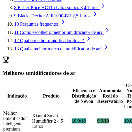
8
Fisher-Price HC115 Ultrassônico 3,4 Litros
9
Black+Decker AIR1000-BR 2,5 Litros
10
Perguntas frequentes
11
Como escolher o melhor umidificador de ar?
12
Qual o melhor umidificador de ar?
13
Qual a melhor marca de umidificador de ar?
Melhores umidificadores de ar
Co
Eficiência e
Autonomia
No
Indicação
Produto
Distribuição
Real do
(R
de Névoa
Reservatório
Po
Lum
Melhor
Xiaomi Smart
umidificador
Humidifier 2 4,5
10.0/10
9.0/10
10.
inteligente
Litros
premium