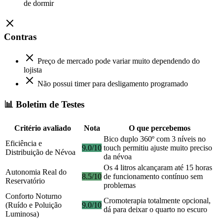
de dormir
Contras
Preço de mercado pode variar muito dependendo do
lojista
Não possui timer para desligamento programado
📊 Boletim de Testes
Critério avaliado
Nota
O que percebemos
Bico duplo 360º com 3 níveis no
Eficiência e
9.0/10
touch permitiu ajuste muito preciso
Distribuição de Névoa
da névoa
Os 4 litros alcançaram até 15 horas
Autonomia Real do
8.5/10
de funcionamento contínuo sem
Reservatório
problemas
Conforto Noturno
Cromoterapia totalmente opcional,
(Ruído e Poluição
9.0/10
dá para deixar o quarto no escuro
Luminosa)