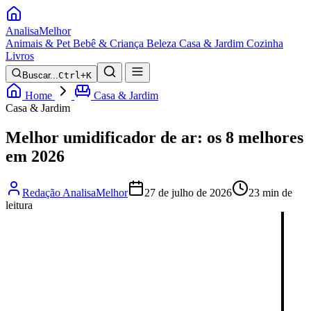
Analisa
Melhor
Animais & Pet
Bebê & Criança
Beleza
Casa & Jardim
Cozinha
Livros
Buscar...
Ctrl+K
Home
Casa & Jardim
Casa & Jardim
Melhor umidificador de ar: os 8 melhores
em 2026
Redação AnalisaMelhor
27 de julho de 2026
23 min de
leitura