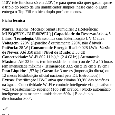
110V (ele funciona só em 220V) e para quem não quer gastar quase
o triplo do preço de um umidificador simples; nesse caso, o Elgin
entrega o Top Fill e o bico duplo por bem menos.
Ficha técnica
Marca
: Xiaomi |
Modelo
: Smart Humidifier 2 (Referência:
MJJSQ05DY / BHR6026EU) |
Capacidade do Reservatório
: 4,5
Litros |
Tecnologia
: Ultrassônica com Esterilização UV-C ativa |
Voltagem
: 220V (Aparelho é estritamente 220V, não é bivolt) |
Potência
: 28 W |
Consumo de Energia Real
: 0,028 kWh |
Vazão
de Névoa
: Até 350 ml/h |
Nível de Ruído
: ≤ 38 dB |
Conectividade
: Wi-Fi 802.11 b/g/n (2.4 GHz) |
Autonomia
Máxima
: Até 32 horas (em intensidade mínima) ou de 12 a 15 horas
(em intensidade máxima) |
Dimensões
: 33,5 cm x 19 cm x 19 cm |
Peso Líquido
: 1,57 kg |
Garantia
: 3 meses (importação direta) ou
12 meses (distribuição oficial nacional pela DL Eletrônicos) |
Extras
: Esterilização UV-C ativa que elimina 99,9% das bactérias
na água. | Conectividade Wi-Fi e controle inteligente via aplicativo e
voz. | Abastecimento superior (Top Fill) prático. | Modo automático
inteligente para manter a umidade em 60%. | Bico duplo
direcionador 360°.