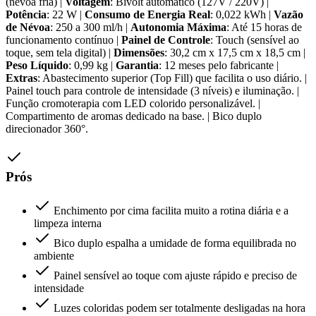
(névoa fria) |
Voltagem
: Bivolt automático (127V / 220V) |
Potência
: 22 W |
Consumo de Energia Real
: 0,022 kWh |
Vazão
de Névoa
: 250 a 300 ml/h |
Autonomia Máxima
: Até 15 horas de
funcionamento contínuo |
Painel de Controle
: Touch (sensível ao
toque, sem tela digital) |
Dimensões
: 30,2 cm x 17,5 cm x 18,5 cm |
Peso Líquido
: 0,99 kg |
Garantia
: 12 meses pelo fabricante |
Extras
: Abastecimento superior (Top Fill) que facilita o uso diário. |
Painel touch para controle de intensidade (3 níveis) e iluminação. |
Função cromoterapia com LED colorido personalizável. |
Compartimento de aromas dedicado na base. | Bico duplo
direcionador 360°.
Prós
Enchimento por cima facilita muito a rotina diária e a
limpeza interna
Bico duplo espalha a umidade de forma equilibrada no
ambiente
Painel sensível ao toque com ajuste rápido e preciso de
intensidade
Luzes coloridas podem ser totalmente desligadas na hora