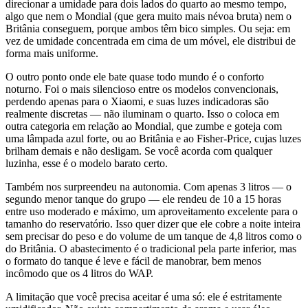
direcionar a umidade para dois lados do quarto ao mesmo tempo,
algo que nem o Mondial (que gera muito mais névoa bruta) nem o
Britânia conseguem, porque ambos têm bico simples. Ou seja: em
vez de umidade concentrada em cima de um móvel, ele distribui de
forma mais uniforme.
O outro ponto onde ele bate quase todo mundo é o conforto
noturno. Foi o mais silencioso entre os modelos convencionais,
perdendo apenas para o Xiaomi, e suas luzes indicadoras são
realmente discretas — não iluminam o quarto. Isso o coloca em
outra categoria em relação ao Mondial, que zumbe e goteja com
uma lâmpada azul forte, ou ao Britânia e ao Fisher-Price, cujas luzes
brilham demais e não desligam. Se você acorda com qualquer
luzinha, esse é o modelo barato certo.
Também nos surpreendeu na autonomia. Com apenas 3 litros — o
segundo menor tanque do grupo — ele rendeu de 10 a 15 horas
entre uso moderado e máximo, um aproveitamento excelente para o
tamanho do reservatório. Isso quer dizer que ele cobre a noite inteira
sem precisar do peso e do volume de um tanque de 4,8 litros como o
do Britânia. O abastecimento é o tradicional pela parte inferior, mas
o formato do tanque é leve e fácil de manobrar, bem menos
incômodo que os 4 litros do WAP.
A limitação que você precisa aceitar é uma só: ele é estritamente