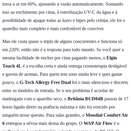
trava o ar em 60%, ajustando a vazão automaticamente. Somando
isso ao enchimento por cima, à esterilização UV-C da água e à
possibilidade de apagar todas as luzes e bipes pelo celular, ele foi o
aparelho mais completo e mais confortável de conviver.
Mas ele custa quase o triplo de alguns concorrentes e funciona só
em 220V, então não é a resposta para todo mundo. Se você quer a
mesma facilidade de encher por cima pagando menos, o
Elgin
Touch 4L
é a escolha certa e ainda entrega cromoterapia desligável
e gaveta de aromas. Para quem tem sono muito leve e quer gastar
pouco, o
G-Tech Allergy Free Dual
foi o mais silencioso e discreto
entre os modelos de entrada. Se o seu problema é acordar de
madrugada com o aparelho seco, o
Britânia BUD04B
passou de 17
horas ligado direto na potência máxima e não foi vencido por
ninguém nesse quesito. Para salas grandes, o
Mondial Comfort Air
6
entregou a névoa mais densa do grupo. O
WAP Air Flow
é o