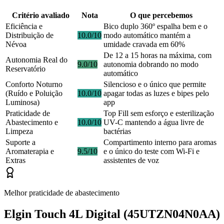
Critério avaliado
Nota
O que percebemos
Eficiência e
Bico duplo 360º espalha bem e o
Distribuição de
10.0/10
modo automático mantém a
Névoa
umidade cravada em 60%
De 12 a 15 horas na máxima, com
Autonomia Real do
9.0/10
autonomia dobrando no modo
Reservatório
automático
Conforto Noturno
Silencioso e o único que permite
(Ruído e Poluição
10.0/10
apagar todas as luzes e bipes pelo
Luminosa)
app
Praticidade de
Top Fill sem esforço e esterilização
Abastecimento e
10.0/10
UV-C mantendo a água livre de
Limpeza
bactérias
Suporte a
Compartimento interno para aromas
Aromaterapia e
9.5/10
e o único do teste com Wi-Fi e
Extras
assistentes de voz
Melhor praticidade de abastecimento
Elgin Touch 4L Digital (45UTZN04N0AA)