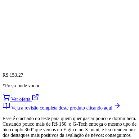
R$ 153,27
*Preço pode variar
Ver oferta
Veja a revisão completa deste produto clicando aqui
Esse é o achado do teste para quem quer gastar pouco e dormir bem.
Custando pouco mais de R$ 150, o G-Tech entrega o mesmo tipo de
bico duplo 360º que vemos no Elgin e no Xiaomi, e isso rendeu um
dos destaques mais positivos da avaliação de névoa: conseguimos