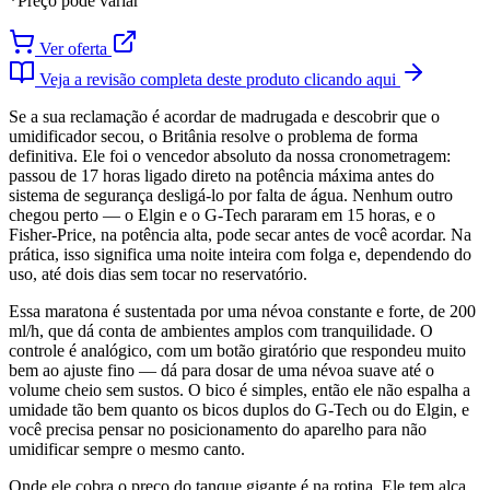
*Preço pode variar
Ver oferta
Veja a revisão completa deste produto clicando aqui
Se a sua reclamação é acordar de madrugada e descobrir que o
umidificador secou, o Britânia resolve o problema de forma
definitiva. Ele foi o vencedor absoluto da nossa cronometragem:
passou de 17 horas ligado direto na potência máxima antes do
sistema de segurança desligá-lo por falta de água. Nenhum outro
chegou perto — o Elgin e o G-Tech pararam em 15 horas, e o
Fisher-Price, na potência alta, pode secar antes de você acordar. Na
prática, isso significa uma noite inteira com folga e, dependendo do
uso, até dois dias sem tocar no reservatório.
Essa maratona é sustentada por uma névoa constante e forte, de 200
ml/h, que dá conta de ambientes amplos com tranquilidade. O
controle é analógico, com um botão giratório que respondeu muito
bem ao ajuste fino — dá para dosar de uma névoa suave até o
volume cheio sem sustos. O bico é simples, então ele não espalha a
umidade tão bem quanto os bicos duplos do G-Tech ou do Elgin, e
você precisa pensar no posicionamento do aparelho para não
umidificar sempre o mesmo canto.
Onde ele cobra o preço do tanque gigante é na rotina. Ele tem alça