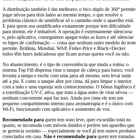
A distribuição também é das melhores: o bico duplo de 360º permite
jogar névoa para dois lados ao mesmo tempo, o que resolve o
problema clássico de umidificar só o cantinho onde o aparelho está.
E para quem usa umidificador exatamente porque tem dificuldade
para dormir, ele é imbatível. A operação é extremamente silenciosa
e, pelo aplicativo, conseguimos apagar todas as luzes e até silenciar
os bipes de confirmação — coisa que nenhum outro modelo do teste
permite. Britânia, Mondial, WAP, Fisher-Price e Black+Decker
todos têm luzes indicadoras que ficam acesas queira você ou não.
No abastecimento, é o tipo de conveniência que muda a rotina: o
sistema Top Fill dispensa virar o tanque de cabeça para baixo, você
levanta a tampa e enche com uma jarra ali mesmo, sem levar nada
até a pia. E como o tanque abre por cima, dá para limpar o interior
com a mão e uma esponja sem contorcionismo. O bônus higiênico é
a esterilização UV-C ativa, que trata a água antes de virar névoa —
nenhum concorrente aqui faz isso. Ainda por cima ele tem um
pequeno compartimento interno para aromaterapia e é o único com
Wi-Fi, funcionando com aplicativo e assistentes de voz.
Recomendado para
quem tem sono leve, quer escuridão total no
quarto, se incomoda com móveis úmidos e prefere um aparelho que
se gerencia sozinho — especialmente se você já tem outros produtos
conectados em casa.
Não é recomendado para
quem tem tomadas