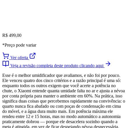
R$ 499,00
*Preço pode variar
Ver oferta
Veja a revisão completa deste produto clicando aqui
Esse é o melhor umidificador que avaliamos, e não foi por pouco.
Ele venceu quatro dos cinco critérios e a razão principal é uma só:
enquanto todos os outros exigem que você acerte a potência no
chute, o Xiaomi entende quanta umidade falta no ar e ajusta a névoa
por conta própria para manter o ambiente em 60%. Na prática, isso
significa duas coisas que percebemos rapidamente na convivência: o
quarto nunca fica abafado ou com poças de condensação em cima
do móvel, e a água dura muito mais. Em potência máxima ele
rendeu entre 12 e 15 horas, mas no modo automático a autonomia
praticamente dobrou — porque ele desacelera sozinho quando a
meta é atingida, em vez de ficar despejando névoa desnecessária.