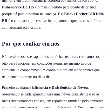
melhor 2 em 1 com luminária colorida por menos de R$ 150. O
Fisher-Price HC115
é o mais divertido para quarto de criança,
porque dá para desenhar na carcaça. E o
Black+Decker AIR1000-
BR
é o compacto que resolve bem quartos pequenos e escritórios
com aromatização segura.
Por que confiar em nós
Não avaliamos esses aparelhos em fichas técnicas: colocamos os
oito para funcionar em condições iguais, no mesmo tipo de
ambiente, e comparamos um contra o outro em cinco frentes que
realmente importam no dia a dia.
Primeiro avaliamos
Eficiência e Distribuição de Névoa
,
observando se cada aparelho gera uma névoa consistente e se os
bicos direcionadores conseguem espalhar a umidade pelo ambiente
em vez de concentrar a água em um único móvel. Depois medimos