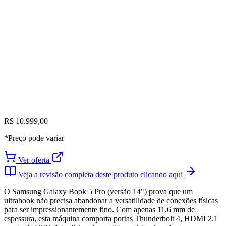
R$ 10.999,00
*Preço pode variar
Ver oferta
Veja a revisão completa deste produto clicando aqui
O Samsung Galaxy Book 5 Pro (versão 14") prova que um
ultrabook não precisa abandonar a versatilidade de conexões físicas
para ser impressionantemente fino. Com apenas 11,6 mm de
espessura, esta máquina comporta portas Thunderbolt 4, HDMI 2.1