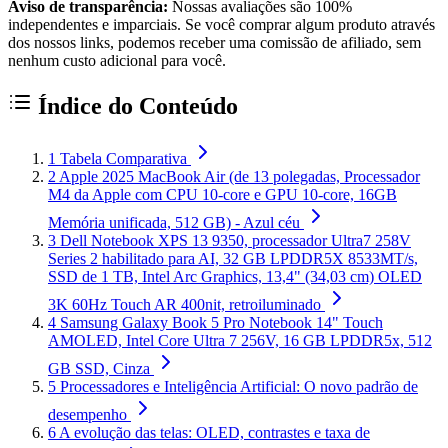
Aviso de transparência:
Nossas avaliações são 100%
independentes e imparciais. Se você comprar algum produto através
dos nossos links, podemos receber uma comissão de afiliado, sem
nenhum custo adicional para você.
Índice do Conteúdo
1
Tabela Comparativa
2
Apple 2025 MacBook Air (de 13 polegadas, Processador
M4 da Apple com CPU 10‑core e GPU 10‑core, 16GB
Memória unificada, 512 GB) - Azul céu
3
Dell Notebook XPS 13 9350, processador Ultra7 258V
Series 2 habilitado para AI, 32 GB LPDDR5X 8533MT/s,
SSD de 1 TB, Intel Arc Graphics, 13,4" (34,03 cm) OLED
3K 60Hz Touch AR 400nit, retroiluminado
4
Samsung Galaxy Book 5 Pro Notebook 14" Touch
AMOLED, Intel Core Ultra 7 256V, 16 GB LPDDR5x, 512
GB SSD, Cinza
5
Processadores e Inteligência Artificial: O novo padrão de
desempenho
6
A evolução das telas: OLED, contrastes e taxa de