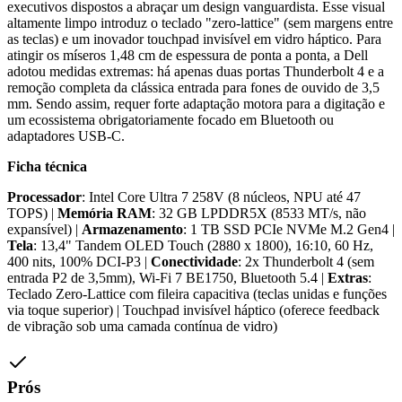
executivos dispostos a abraçar um design vanguardista. Esse visual
altamente limpo introduz o teclado "zero-lattice" (sem margens entre
as teclas) e um inovador touchpad invisível em vidro háptico. Para
atingir os míseros 1,48 cm de espessura de ponta a ponta, a Dell
adotou medidas extremas: há apenas duas portas Thunderbolt 4 e a
remoção completa da clássica entrada para fones de ouvido de 3,5
mm. Sendo assim, requer forte adaptação motora para a digitação e
um ecossistema obrigatoriamente focado em Bluetooth ou
adaptadores USB-C.
Ficha técnica
Processador
: Intel Core Ultra 7 258V (8 núcleos, NPU até 47
TOPS) |
Memória RAM
: 32 GB LPDDR5X (8533 MT/s, não
expansível) |
Armazenamento
: 1 TB SSD PCIe NVMe M.2 Gen4 |
Tela
: 13,4" Tandem OLED Touch (2880 x 1800), 16:10, 60 Hz,
400 nits, 100% DCI-P3 |
Conectividade
: 2x Thunderbolt 4 (sem
entrada P2 de 3,5mm), Wi-Fi 7 BE1750, Bluetooth 5.4 |
Extras
:
Teclado Zero-Lattice com fileira capacitiva (teclas unidas e funções
via toque superior) | Touchpad invisível háptico (oferece feedback
de vibração sob uma camada contínua de vidro)
Prós