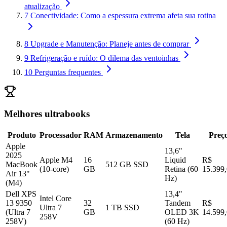
atualização
7
Conectividade: Como a espessura extrema afeta sua rotina
8
Upgrade e Manutenção: Planeje antes de comprar
9
Refrigeração e ruído: O dilema das ventoinhas
10
Perguntas frequentes
Melhores ultrabooks
Produto
Processador
RAM
Armazenamento
Tela
Preç
Apple
13,6"
2025
Apple M4
16
Liquid
R$
MacBook
512 GB SSD
(10-core)
GB
Retina (60
15.399
Air 13"
Hz)
(M4)
Dell XPS
13,4"
Intel Core
13 9350
32
Tandem
R$
Ultra 7
1 TB SSD
(Ultra 7
GB
OLED 3K
14.599
258V
258V)
(60 Hz)