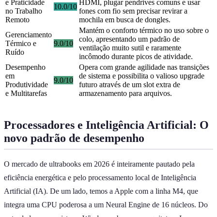
e Praticidade
HDMI, plugar pendrives comuns e usar
10.0/10
no Trabalho
fones com fio sem precisar revirar a
Remoto
mochila em busca de dongles.
Mantém o conforto térmico no uso sobre o
Gerenciamento
colo, apresentando um padrão de
Térmico e
9.0/10
ventilação muito sutil e raramente
Ruído
incômodo durante picos de atividade.
Desempenho
Opera com grande agilidade nas transições
em
de sistema e possibilita o valioso upgrade
9.0/10
Produtividade
futuro através de um slot extra de
e Multitarefas
armazenamento para arquivos.
Processadores e Inteligência Artificial: O
novo padrão de desempenho
O mercado de ultrabooks em 2026 é inteiramente pautado pela
eficiência energética e pelo processamento local de Inteligência
Artificial (IA). De um lado, temos a Apple com a linha M4, que
integra uma CPU poderosa a um Neural Engine de 16 núcleos. Do