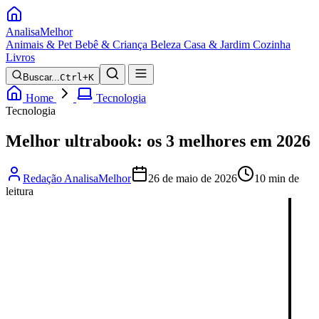
Analisa
Melhor
Animais & Pet
Bebê & Criança
Beleza
Casa & Jardim
Cozinha
Livros
Buscar...
Ctrl+K
Home
Tecnologia
Tecnologia
Melhor ultrabook: os 3 melhores em 2026
Redação AnalisaMelhor
26 de maio de 2026
10 min de
leitura