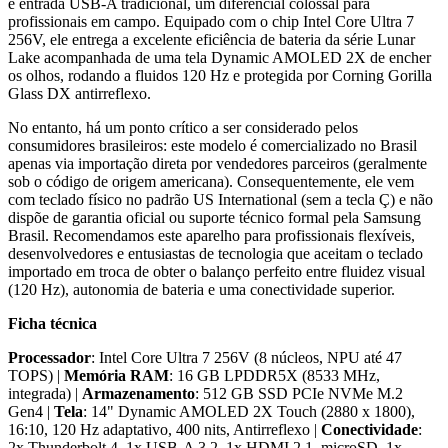
e entrada USB-A tradicional, um diferencial colossal para
profissionais em campo. Equipado com o chip Intel Core Ultra 7
256V, ele entrega a excelente eficiência de bateria da série Lunar
Lake acompanhada de uma tela Dynamic AMOLED 2X de encher
os olhos, rodando a fluidos 120 Hz e protegida por Corning Gorilla
Glass DX antirreflexo.
No entanto, há um ponto crítico a ser considerado pelos
consumidores brasileiros: este modelo é comercializado no Brasil
apenas via importação direta por vendedores parceiros (geralmente
sob o código de origem americana). Consequentemente, ele vem
com teclado físico no padrão US International (sem a tecla Ç) e não
dispõe de garantia oficial ou suporte técnico formal pela Samsung
Brasil. Recomendamos este aparelho para profissionais flexíveis,
desenvolvedores e entusiastas de tecnologia que aceitam o teclado
importado em troca de obter o balanço perfeito entre fluidez visual
(120 Hz), autonomia de bateria e uma conectividade superior.
Ficha técnica
Processador
: Intel Core Ultra 7 256V (8 núcleos, NPU até 47
TOPS) |
Memória RAM
: 16 GB LPDDR5X (8533 MHz,
integrada) |
Armazenamento
: 512 GB SSD PCIe NVMe M.2
Gen4 |
Tela
: 14" Dynamic AMOLED 2X Touch (2880 x 1800),
16:10, 120 Hz adaptativo, 400 nits, Antirreflexo |
Conectividade
:
2x Thunderbolt 4, 1x USB-A 3.2, 1x HDMI 2.1, microSD, 1x