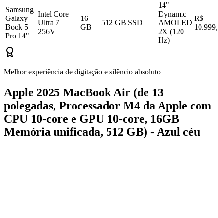
14"
Samsung
Intel Core
Dynamic
Galaxy
16
R$
Ultra 7
512 GB SSD
AMOLED
Book 5
GB
10.999
256V
2X (120
Pro 14"
Hz)
Melhor experiência de digitação e silêncio absoluto
Apple 2025 MacBook Air (de 13
polegadas, Processador M4 da Apple com
CPU 10‑core e GPU 10‑core, 16GB
Memória unificada, 512 GB) - Azul céu