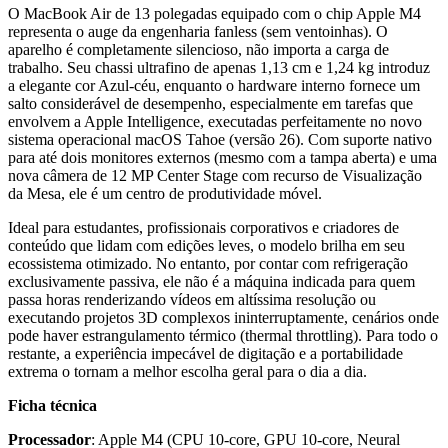
O MacBook Air de 13 polegadas equipado com o chip Apple M4
representa o auge da engenharia fanless (sem ventoinhas). O
aparelho é completamente silencioso, não importa a carga de
trabalho. Seu chassi ultrafino de apenas 1,13 cm e 1,24 kg introduz
a elegante cor Azul-céu, enquanto o hardware interno fornece um
salto considerável de desempenho, especialmente em tarefas que
envolvem a Apple Intelligence, executadas perfeitamente no novo
sistema operacional macOS Tahoe (versão 26). Com suporte nativo
para até dois monitores externos (mesmo com a tampa aberta) e uma
nova câmera de 12 MP Center Stage com recurso de Visualização
da Mesa, ele é um centro de produtividade móvel.
Ideal para estudantes, profissionais corporativos e criadores de
conteúdo que lidam com edições leves, o modelo brilha em seu
ecossistema otimizado. No entanto, por contar com refrigeração
exclusivamente passiva, ele não é a máquina indicada para quem
passa horas renderizando vídeos em altíssima resolução ou
executando projetos 3D complexos ininterruptamente, cenários onde
pode haver estrangulamento térmico (thermal throttling). Para todo o
restante, a experiência impecável de digitação e a portabilidade
extrema o tornam a melhor escolha geral para o dia a dia.
Ficha técnica
Processador
: Apple M4 (CPU 10-core, GPU 10-core, Neural