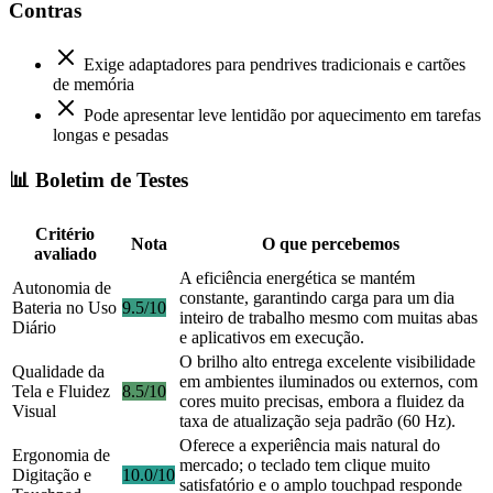
Contras
Exige adaptadores para pendrives tradicionais e cartões
de memória
Pode apresentar leve lentidão por aquecimento em tarefas
longas e pesadas
📊 Boletim de Testes
Critério
Nota
O que percebemos
avaliado
A eficiência energética se mantém
Autonomia de
constante, garantindo carga para um dia
Bateria no Uso
9.5/10
inteiro de trabalho mesmo com muitas abas
Diário
e aplicativos em execução.
O brilho alto entrega excelente visibilidade
Qualidade da
em ambientes iluminados ou externos, com
Tela e Fluidez
8.5/10
cores muito precisas, embora a fluidez da
Visual
taxa de atualização seja padrão (60 Hz).
Oferece a experiência mais natural do
Ergonomia de
mercado; o teclado tem clique muito
Digitação e
10.0/10
satisfatório e o amplo touchpad responde