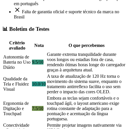
em português
Falta de garantia oficial e suporte técnico da marca no
Brasil
📊 Boletim de Testes
Critério
Nota
O que percebemos
avaliado
Garante extrema tranquilidade durante
Autonomia de
voos longos ou estadias fora de casa,
Bateria no Uso
9.5/10
rendendo ótimas horas longe do carregador
Diário
graças à arquitetura atual.
A taxa de atualização de 120 Hz torna o
Qualidade da
movimento do sistema suave, enquanto o
Tela e Fluidez
10.0/10
tratamento antirreflexo facilita o uso sem
Visual
perder o impacto das cores OLED.
Embora as teclas sejam confortáveis e o
Ergonomia de
touchpad ágil, o layout americano exige
Digitação e
7.5/10
rotina constante de adaptação para a
Touchpad
pontuação e acentuação da língua
portuguesa.
Conectividade
Permite projetar imagens nativamente via