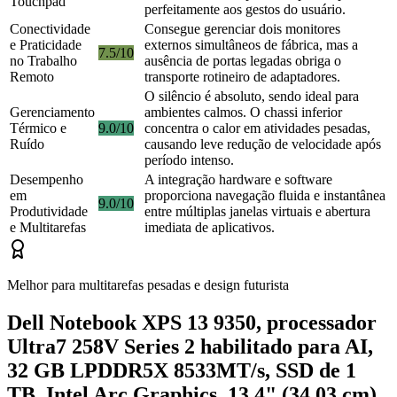
Touchpad
perfeitamente aos gestos do usuário.
Conectividade
Consegue gerenciar dois monitores
e Praticidade
externos simultâneos de fábrica, mas a
7.5/10
no Trabalho
ausência de portas legadas obriga o
Remoto
transporte rotineiro de adaptadores.
O silêncio é absoluto, sendo ideal para
Gerenciamento
ambientes calmos. O chassi inferior
Térmico e
9.0/10
concentra o calor em atividades pesadas,
Ruído
causando leve redução de velocidade após
período intenso.
Desempenho
A integração hardware e software
em
proporciona navegação fluida e instantânea
9.0/10
Produtividade
entre múltiplas janelas virtuais e abertura
e Multitarefas
imediata de aplicativos.
Melhor para multitarefas pesadas e design futurista
Dell Notebook XPS 13 9350, processador
Ultra7 258V Series 2 habilitado para AI,
32 GB LPDDR5X 8533MT/s, SSD de 1
TB, Intel Arc Graphics, 13,4" (34,03 cm)