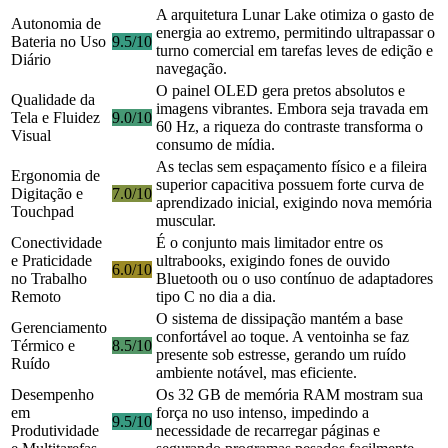
A arquitetura Lunar Lake otimiza o gasto de
Autonomia de
energia ao extremo, permitindo ultrapassar o
Bateria no Uso
9.5/10
turno comercial em tarefas leves de edição e
Diário
navegação.
O painel OLED gera pretos absolutos e
Qualidade da
imagens vibrantes. Embora seja travada em
Tela e Fluidez
9.0/10
60 Hz, a riqueza do contraste transforma o
Visual
consumo de mídia.
As teclas sem espaçamento físico e a fileira
Ergonomia de
superior capacitiva possuem forte curva de
Digitação e
7.0/10
aprendizado inicial, exigindo nova memória
Touchpad
muscular.
Conectividade
É o conjunto mais limitador entre os
e Praticidade
ultrabooks, exigindo fones de ouvido
6.0/10
no Trabalho
Bluetooth ou o uso contínuo de adaptadores
Remoto
tipo C no dia a dia.
O sistema de dissipação mantém a base
Gerenciamento
confortável ao toque. A ventoinha se faz
Térmico e
8.5/10
presente sob estresse, gerando um ruído
Ruído
ambiente notável, mas eficiente.
Desempenho
Os 32 GB de memória RAM mostram sua
em
força no uso intenso, impedindo a
9.5/10
Produtividade
necessidade de recarregar páginas e