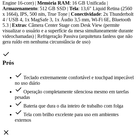
Engine 16-core) |
Memória RAM
: 16 GB Unificada |
Armazenamento
: 512 GB SSD |
Tela
: 13,6" Liquid Retina (2560
x 1664), IPS, 500 nits, True Tone |
Conectividade
: 2x Thunderbolt
4 / USB 4, 1x MagSafe 3, 1x Áudio 3,5 mm, Wi-Fi 6E, Bluetooth
5.3 |
Extras
: Câmera Center Stage com Desk View (permite
visualizar o usuário e a superfície da mesa simultaneamente durante
videochamadas) | Refrigeração Passiva (arquitetura fanless que não
gera ruído em nenhuma circunstância de uso)
Prós
Teclado extremamente confortável e touchpad impecável
no uso diário
Operação completamente silenciosa mesmo em tarefas
pesadas
Bateria que dura o dia inteiro de trabalho com folga
Tela com brilho excelente para uso em ambientes
externos