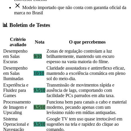
Modelo importado que não conta com garantia oficial da
marca no Brasil
📊 Boletim de Testes
Critério
Nota
O que percebemos
avaliado
Desempenho
Zonas de regulação controlam a luz
em Salas
9/10
brilhantemente, mantendo um escuro
Escuras
espesso na vasta maioria do filme.
Desempenho
Claridade assustadora e antirreflexo eficaz,
em Salas
10/10
mantendo a excelência cromática em pleno
Iluminadas
sol do meio-dia.
Experiência e
Transmissão de movimentos rápida e
Fluidez para
9.5/10
ausência de lags, comportando com
Games
facilidade PCs parrudos em alta taxa.
Processamento
Funciona bem para canais a cabo e material
de Imagem e
8.5/10
moderno, pecando apenas com um
Upscaling
levíssimo ruído em mídias antiquadas.
Sistema
Google TV tem uso quase irretocável em
Operacional e
9.5/10
sugestões na tela e rapidez do clique ao
Navegação
comando.