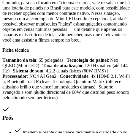
Contudo, para uso focado em "cinema escuro", vale ressaltar que há
uma loteria de painéis no Brasil para este modelo, com possibilidade
de receber opções com menor contraste nativo. Nessa situação,
mesmo com a tecnologia de Mini LED sendo excepcional, ainda é
possível observar minúsculos "halos" esbranquiçados contornando
objetos em cenas noturnas pesadas — um detalhe que apenas os
usuários mais críticos de telas vão perceber, mas que é relevante se
você ama assistir a filmes sempre no breu.
Ficha técnica
Tamanho da tela
: 65 polegadas |
Tecnologia do painel
: Neo
QLED (Mini LED) |
Taxa de atualização
: 120 Hz nativo (até 144
Hz) |
Sistema de som
: 4.2.2 canais físicos (60W RMS) |
Processador
: NQ4 AI Gen2 |
Conectividade
: 4x HDMI 2.1, Wi-Fi
5, Bluetooth 5.2 |
Extras
: Tecnologia Quantum Matrix (oferece
altíssimo brilho que vence luminosidades diurnas) | Suporte
avançado a som (áudio direcional de 60W que distribui peso sonoro
pelo cômodo sem periféricos)
Prós
Imagem vibrante que vence facilmente a claridade do sol