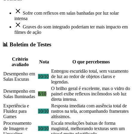
Sofre com reflexos em salas banhadas por luz solar
intensa
Graves do som integrado poderiam ter mais impacto em
filmes de ação
📊 Boletim de Testes
Critério
Nota
O que percebemos
avaliado
Entregou escuridão total, sem vazamento
Desempenho em
10/10
de luz ao redor de objetos claros e
Salas Escuras
legendas.
O brilho geral é excelente, mas o vidro do
Desempenho em
8/10
painel exibe reflexos incômodos sob luz
Salas Iluminadas
direta intensa.
Experiência e
Resposta imediata com ausência total de
Fluidez para
10/10
rastros na tela, acompanhando framerates
Games
altíssimos.
Processamento
Escala resoluções baixas de forma
de Imagem e
10/10
magistral, melhorando texturas sem um
Upscaling
visual muito plastificado.