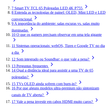
7
Smart TV TCL 65 Polegadas LED 4K P755
8
Entenda as tecnologias de painel: OLED, Mini LED e LED
convencional
9
A importância do ambiente: salas escuras vs. salas muito
iluminadas
10
O que os gamers precisam observar em uma tela gigante
11
Sistemas operacionais: webOS, Tizen e Google TV no dia
a dia
12
Som integrado ou Soundbar: o que vale a pena?
13
Perguntas frequentes
14
Qual a distância ideal para assistir a uma TV de 65
polegadas?
15
TVs OLED ainda sofrem com burn-in?
16
Por que alguns modelos ultra-premium não sintonizam
canais de TV aberta?
17
Vale a pena investir em cabos HDMI muito caros?