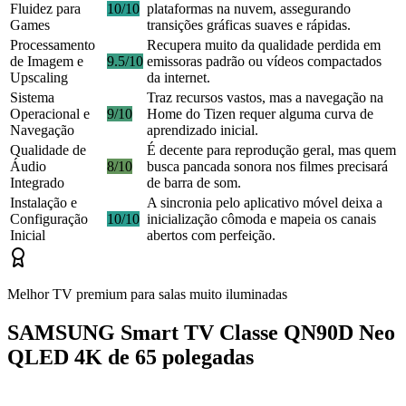
Fluidez para
10/10
plataformas na nuvem, assegurando
Games
transições gráficas suaves e rápidas.
Processamento
Recupera muito da qualidade perdida em
de Imagem e
9.5/10
emissoras padrão ou vídeos compactados
Upscaling
da internet.
Sistema
Traz recursos vastos, mas a navegação na
Operacional e
9/10
Home do Tizen requer alguma curva de
Navegação
aprendizado inicial.
Qualidade de
É decente para reprodução geral, mas quem
Áudio
8/10
busca pancada sonora nos filmes precisará
Integrado
de barra de som.
Instalação e
A sincronia pelo aplicativo móvel deixa a
Configuração
10/10
inicialização cômoda e mapeia os canais
Inicial
abertos com perfeição.
Melhor TV premium para salas muito iluminadas
SAMSUNG Smart TV Classe QN90D Neo
QLED 4K de 65 polegadas