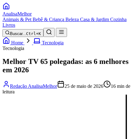
Analisa
Melhor
Animais & Pet
Bebê & Criança
Beleza
Casa & Jardim
Cozinha
Livros
Buscar...
Ctrl+K
Home
Tecnologia
Tecnologia
Melhor TV 65 polegadas: as 6 melhores
em 2026
Redação AnalisaMelhor
25 de maio de 2026
16 min de
leitura