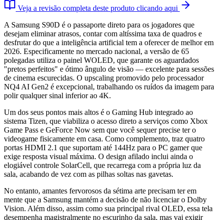
Veja a revisão completa deste produto clicando aqui
A Samsung S90D é o passaporte direto para os jogadores que
desejam eliminar atrasos, contar com altíssima taxa de quadros e
desfrutar do que a inteligência artificial tem a oferecer de melhor em
2026. Especificamente no mercado nacional, a versão de 65
polegadas utiliza o painel WOLED, que garante os aguardados
"pretos perfeitos" e ótimo ângulo de visão — excelente para sessões
de cinema escurecidas. O upscaling promovido pelo processador
NQ4 AI Gen2 é excepcional, trabalhando os ruídos da imagem para
polir qualquer sinal inferior ao 4K.
Um dos seus pontos mais altos é o Gaming Hub integrado ao
sistema Tizen, que viabiliza o acesso direto a serviços como Xbox
Game Pass e GeForce Now sem que você sequer precise ter o
videogame fisicamente em casa. Como complemento, traz quatro
portas HDMI 2.1 que suportam até 144Hz para o PC gamer que
exige resposta visual máxima. O design afilado inclui ainda o
elogiável controle SolarCell, que recarrega com a própria luz da
sala, acabando de vez com as pilhas soltas nas gavetas.
No entanto, amantes fervorosos da sétima arte precisam ter em
mente que a Samsung mantém a decisão de não licenciar o Dolby
Vision. Além disso, assim como sua principal rival OLED, essa tela
desempenha magistralmente no escurinho da sala, mas vai exigir