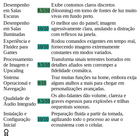
Desempenho
Exibe contornos claros discretos
em Salas
8.5/10
(blooming) em torno de fontes de luz muito
Escuras
vivas em fundo preto.
Desempenho
O melhor uso do painel; imagem
em Salas
10/10
agressivamente clara, anulando a distração
Iluminadas
com reflexos na janela.
Experiência e
Rodou comandos exigentes em tempo real,
Fluidez para
10/10
fornecendo imagens extremamente
Games
constantes em modos variados.
Processamento
Transforma sinais terrestres borrados em
de Imagem e
9.5/10
detalhes afiados sem corromper a
Upscaling
fidelidade cromática.
Sistema
Traz muitas funções na home, embora exija
Operacional e
9/10
alguns atalhos a mais para chegar em
Navegação
personalizações avançadas.
Os alto-falantes dão volume, clareza e
Qualidade de
9.5/10
graves espessos para explosões e trilhas
Áudio Integrado
orquestrais sonoras.
Instalação e
Preparação fluida a partir da tomada,
Configuração
10/10
agilizando todo o processo ao usar o
Inicial
ecossistema com o celular.