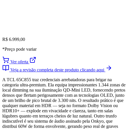
R$ 6.999,00
*Preço pode variar
Ver oferta
Veja a revisão completa deste produto clicando aqui
A TCL 65C855 traz credenciais arrebatadoras para brigar na
categoria ultra-premium. Ela equipa impressionantes 1.344 zonas de
local dimming na sua iluminação QD-Mini LED, fornecendo pretos
densos que flertam perigosamente com as tecnologias OLED, junto
de um brilho de pico brutal de 3.300 nits. O resultado prático é que
qualquer material em HDR — seja no formato Dolby Vision ou
HDR10+ — explode em vivacidade e clareza, tanto em salas
lúgubres quanto em terraços cheios de luz natural. Outro trunfo
indiscutível é seu sistema de áudio assinado pela Onkyo, que
distribui 60W de forma envolvente, gerando peso real de graves