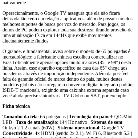
nativamente.
Operacionalmente, o Google TV assegura que ela não ficará
defasada tão cedo em relação a aplicativos, além de possuir um dos
melhores suportes de busca por voz do mercado. Para jogos, os
donos de PC podem explorar toda sua destreza, tirando proveito de
uma atualização física em 144Hz que exibe movimentos
alucinantemente fluidos.
O grande, e fundamental, aviso sobre o modelo de 65 polegadas é
mercadológico: a fabricante chinesa escolheu comercializar no
Brasil oficialmente apenas opções muito maiores (85" e 98") desta
linha. Assim, esse aparelho específico na casa das 65" chega aos
brasileiros através de importação independente. Além da possível
falta de garantia oficial de marca dentro do país, muitos destes
modelos globais não carregam o conversor digital integrado padrão
ISDB-T (nacional), exigindo uma caixinha externa separada caso
você ainda precise sintonizar a TV Globo ou SBT, por exemplo.
Ficha técnica
Tamanho da tela
: 65 polegadas |
Tecnologia do painel
: QD-Mini
LED |
Taxa de atualização
: 144 Hz nativo |
Sistema de som
:
Onkyo 2.1.2 canais (60W) |
Sistema operacional
: Google TV |
Conectividade
: 4x HDMI (sendo 2x 2.1), Wi-Fi 6, Bluetooth 5.2 |