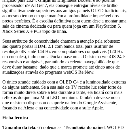
lançado para 2024. Graças ao Brightness Booster e ao potente
processador α9 AI Gen7, ela consegue entregar níveis de brilho
significativamente superiores aos antigos painéis OLED tradicionais,
ao mesmo tempo em que mantém a profundidade impecável dos
pretos perfeitos. É a escolha definitiva para quem deseja montar uma
sala de cinema dedicada ou para quem joga em um PlayStation 5,
Xbox Series X e PCs topo de linha.
Seus atributos de conectividade chamam a atenção pela robustez:
são quatro portas HDMI 2.1 com banda total para usufruir de
resolução 4K a até 144 Hz em computadores compatíveis (120 Hz
em consoles), tudo com latência quase nula. O sistema webOS 24 é
responsivo e amigável, garantindo excelente navegabilidade que
deve durar bastante, dado que a marca promete até cinco anos de
atualizações através do programa webOS Re:New.
O único grande cuidado com a OLED C4 é a luminosidade extrema
de alguns ambientes. Se a sua sala de TV recebe luz solar forte de
forma muito direta sobre a tela durante a tarde, ela lidará com mais
reflexos do que uma Mini LED premium. Também deve-se notar
que o sistema dispensou o suporte nativo do Google Assistente,
focando na Alexa e na conectividade com a suíte Apple.
Ficha técnica
Tamanho da tela
: 65 polegadas |
Tecnologia do painel
: WOLED