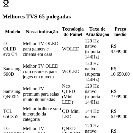
Melhores TVS 65 polegadas
Tecnologia
Taxa de
Preço
Modelo
Nossa indicação
do Painel
Atualização
médio
120 Hz
LG
Melhor TV OLED
nativo
R$
OLED
para gamers e
WOLED
(suporta
9.999,00
evo C4
cinema em casa
144Hz)
120 Hz
Melhor TV OLED
Samsung
nativo
R$
com recursos para
WOLED
S90D
(suporta
10.650,00
jogos em nuvem
144Hz)
Neo
120 Hz
Melhor TV
Samsung
QLED
nativo
R$
premium para salas
QN90D
(Mini
(suporta
7.999,00
muito iluminadas
LED)
144Hz)
Melhor brilho e som
TCL
QD-Mini
144 Hz
R$
integrado da
65C855
LED
nativo
6.999,00
categoria
120 Hz
LG
Melhor TV
QNED
nativo
R$