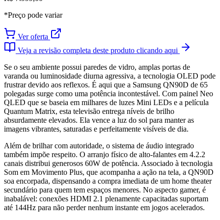
*Preço pode variar
Ver oferta
Veja a revisão completa deste produto clicando aqui
Se o seu ambiente possui paredes de vidro, amplas portas de
varanda ou luminosidade diurna agressiva, a tecnologia OLED pode
frustrar devido aos reflexos. É aqui que a Samsung QN90D de 65
polegadas surge como uma potência incontestável. Com painel Neo
QLED que se baseia em milhares de luzes Mini LEDs e a película
Quantum Matrix, esta televisão entrega níveis de brilho
absurdamente elevados. Ela vence a luz do sol para manter as
imagens vibrantes, saturadas e perfeitamente visíveis de dia.
Além de brilhar com autoridade, o sistema de áudio integrado
também impõe respeito. O arranjo físico de alto-falantes em 4.2.2
canais distribui generosos 60W de potência. Associado à tecnologia
Som em Movimento Plus, que acompanha a ação na tela, a QN90D
soa encorpada, dispensando a compra imediata de um home theater
secundário para quem tem espaços menores. No aspecto gamer, é
inabalável: conexões HDMI 2.1 plenamente capacitadas suportam
até 144Hz para não perder nenhum instante em jogos acelerados.