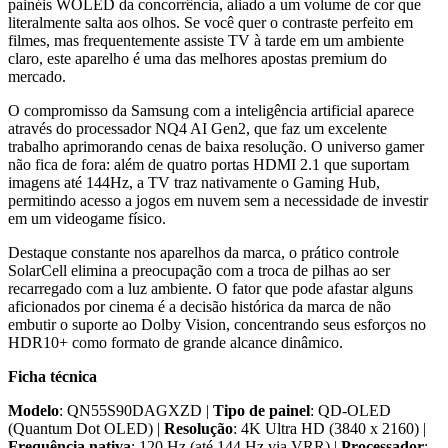
painéis WOLED da concorrência, aliado a um volume de cor que
literalmente salta aos olhos. Se você quer o contraste perfeito em
filmes, mas frequentemente assiste TV à tarde em um ambiente
claro, este aparelho é uma das melhores apostas premium do
mercado.
O compromisso da Samsung com a inteligência artificial aparece
através do processador NQ4 AI Gen2, que faz um excelente
trabalho aprimorando cenas de baixa resolução. O universo gamer
não fica de fora: além de quatro portas HDMI 2.1 que suportam
imagens até 144Hz, a TV traz nativamente o Gaming Hub,
permitindo acesso a jogos em nuvem sem a necessidade de investir
em um videogame físico.
Destaque constante nos aparelhos da marca, o prático controle
SolarCell elimina a preocupação com a troca de pilhas ao ser
recarregado com a luz ambiente. O fator que pode afastar alguns
aficionados por cinema é a decisão histórica da marca de não
embutir o suporte ao Dolby Vision, concentrando seus esforços no
HDR10+ como formato de grande alcance dinâmico.
Ficha técnica
Modelo
: QN55S90DAGXZD |
Tipo de painel
: QD-OLED
(Quantum Dot OLED) |
Resolução
: 4K Ultra HD (3840 x 2160) |
Frequência nativa
: 120 Hz (até 144 Hz via VRR) |
Processador
: