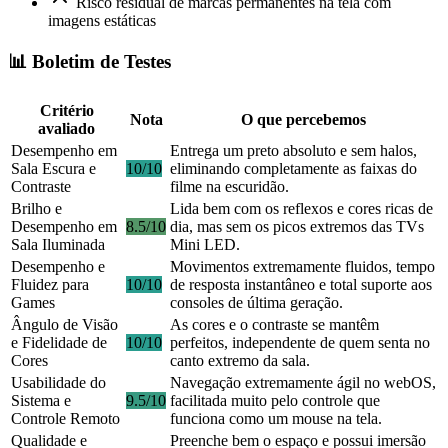
Risco residual de marcas permanentes na tela com
imagens estáticas
📊 Boletim de Testes
Critério
Nota
O que percebemos
avaliado
Desempenho em
Entrega um preto absoluto e sem halos,
Sala Escura e
10/10
eliminando completamente as faixas do
Contraste
filme na escuridão.
Brilho e
Lida bem com os reflexos e cores ricas de
Desempenho em
8.5/10
dia, mas sem os picos extremos das TVs
Sala Iluminada
Mini LED.
Desempenho e
Movimentos extremamente fluidos, tempo
Fluidez para
10/10
de resposta instantâneo e total suporte aos
Games
consoles de última geração.
Ângulo de Visão
As cores e o contraste se mantêm
e Fidelidade de
10/10
perfeitos, independente de quem senta no
Cores
canto extremo da sala.
Usabilidade do
Navegação extremamente ágil no webOS,
Sistema e
9.5/10
facilitada muito pelo controle que
Controle Remoto
funciona como um mouse na tela.
Qualidade e
Preenche bem o espaço e possui imersão