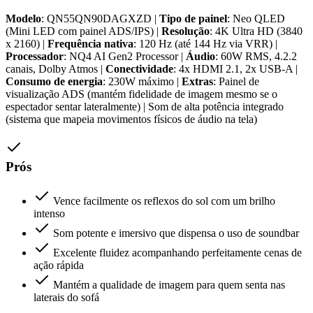
Modelo
: QN55QN90DAGXZD |
Tipo de painel
: Neo QLED
(Mini LED com painel ADS/IPS) |
Resolução
: 4K Ultra HD (3840
x 2160) |
Frequência nativa
: 120 Hz (até 144 Hz via VRR) |
Processador
: NQ4 AI Gen2 Processor |
Áudio
: 60W RMS, 4.2.2
canais, Dolby Atmos |
Conectividade
: 4x HDMI 2.1, 2x USB-A |
Consumo de energia
: 230W máximo |
Extras
: Painel de
visualização ADS (mantém fidelidade de imagem mesmo se o
espectador sentar lateralmente) | Som de alta potência integrado
(sistema que mapeia movimentos físicos de áudio na tela)
Prós
Vence facilmente os reflexos do sol com um brilho
intenso
Som potente e imersivo que dispensa o uso de soundbar
Excelente fluidez acompanhando perfeitamente cenas de
ação rápida
Mantém a qualidade de imagem para quem senta nas
laterais do sofá