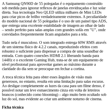
A Samsung QN90D de 55 polegadas é o equipamento construído
sob medida para ignorar reflexos de janelas envidraçadas e luz solar
direta. Sua tecnologia Neo QLED utiliza milhares de Mini LEDs
para criar picos de brilho verdadeiramente extremos. A peculiaridade
do modelo nacional de 55 polegadas é o uso de um painel tipo ADS,
que entrega uma excelente estabilidade de imagem ao olhar de lado
– sendo perfeito para salas amplas com grandes sofás em "U", onde
convidados frequentemente ficam angulados para a tela.
Tudo nela é musculoso. O som integrado entrega 60W RMS através
de um sistema físico de 4.2.2 canais, reproduzindo efeitos com
robustez o suficiente para dispensar a compra de uma soundbar de
entrada. Com quatro conexões HDMI 2.1 liberando banda para
144Hz e o excelente Gaming Hub, trata-se de um equipamento de
nível profissional para aproveitar games ao máximo durante a
claridade do dia sem se preocupar em fechar a cortina.
A troca técnica feita para obter esses ângulos de visão mais
generosos, no entanto, resulta em uma limitação para salas escuras.
Ao desligar completamente as luzes da casa para um filme denso, é
possível notar um leve esmaecimento cinza em volta de letreiros
brancos (conhecido como blooming) – algo muito bem ocultado sob
luz do sol, mas evidente ao criar um ambiente noturno de cinema.
Ficha técnica