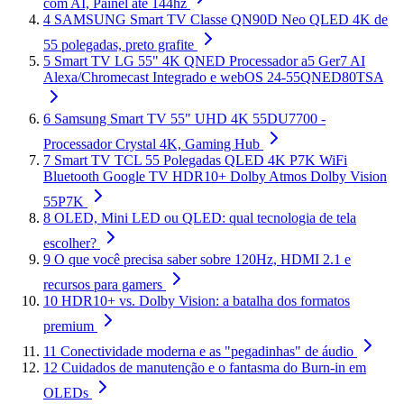
com AI, Painel até 144hz
4
SAMSUNG Smart TV Classe QN90D Neo QLED 4K de
55 polegadas, preto grafite
5
Smart TV LG 55" 4K QNED Processador a5 Ger7 AI
Alexa/Chromecast Integrado e webOS 24-55QNED80TSA
6
Samsung Smart TV 55" UHD 4K 55DU7700 -
Processador Crystal 4K, Gaming Hub
7
Smart TV TCL 55 Polegadas QLED 4K P7K WiFi
Bluetooth Google TV HDR10+ Dolby Atmos Dolby Vision
55P7K
8
OLED, Mini LED ou QLED: qual tecnologia de tela
escolher?
9
O que você precisa saber sobre 120Hz, HDMI 2.1 e
recursos para gamers
10
HDR10+ vs. Dolby Vision: a batalha dos formatos
premium
11
Conectividade moderna e as "pegadinhas" de áudio
12
Cuidados de manutenção e o fantasma do Burn-in em
OLEDs