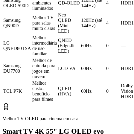
Samsung
120Hz (até
ambientes
QD-OLED
4
HDR1
OLED S90D
144Hz)
iluminados
Neo
Melhor TV
Samsung
QLED
120Hz (até
para salas
4
HDR1
QN90D
(Mini
144Hz)
muito claras
LED)
Melhor
QNED
LG
intermediária
(Edge-lit
60Hz
0
—
QNED80TSA
de uso
LED)
familiar
Melhor de
Samsung
entrada para
LCD VA
60Hz
0
HDR1
DU7700
jogos em
nuvem
Melhor
Dolby
custo-
QLED
TCL P7K
60Hz
0
Vision 
benefício
(HVA)
HDR1
para filmes
Melhor TV OLED para cinema em casa
Smart TV 4K 55" LG OLED evo