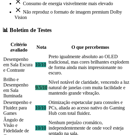
Consumo de energia visivelmente mais elevado
Não reproduz o formato de imagem premium Dolby
Vision
📊 Boletim de Testes
Critério
Nota
O que percebemos
avaliado
Preto igualmente absoluto ao OLED
Desempenho
tradicional, mas cores brilhantes explodem
em Sala Escura
10/10
de forma ainda mais impressionante no
e Contraste
escuro.
Brilho e
Nível notável de claridade, vencendo a luz
Desempenho
9.5/10
natural de janelas com muita facilidade e
em Sala
mantendo grande vibração.
Iluminada
Desempenho e
Otimização espetacular para consoles e
Fluidez para
10/10
PCs, aliada ao acesso nativo do Gaming
Games
Hub com total fluidez.
Ângulo de
Nenhum prejuízo cromático,
Visão e
10/10
independentemente de onde você esteja
Fidelidade de
sentado na sala.