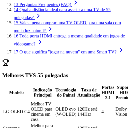
13
Perguntas Frequentes (FAQ)
14
Qual a distância ideal para assistir a uma TV de 55
polegadas?
15
Vale a pena comprar uma TV OLED para uma sala com
muita luz natural?
16
Toda porta HDMI entrega a mesma qualidade em jogos de
videogame?
17
O que significa "jogar na nuvem" em uma Smart TV?
Melhores TVS 55 polegadas
Portas
Supor
Indicação
Tecnologia
Taxa de
Modelo
HDMI
HD
Principal
do Painel
Atualização
2.1
Prem
Melhor TV
OLED para
OLED evo
120Hz (até
Dolby
LG OLED C4
4
cinema em
(W-OLED)
144Hz)
Vision
casa
Melhor para