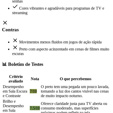
senhas
Cores vibrantes e agradáveis para programas de TV e
streaming
Contras
Movimentos menos fluidos em jogos de ação rápida
Preto com aspecto acinzentado em cenas de filmes muito
escuras
📊 Boletim de Testes
Critério
Nota
O que percebemos
avaliado
Desempenho
O preto tem uma pegada um pouco lavada,
em Sala Escura
7/10
tornando a luz dos cantos visível nas cenas
e Contraste
de muito impacto noturno.
Brilho e
Oferece claridade justa para TV aberta ou
Desempenho
7.5/10
consumo moderado, mas superfícies
em Sala
próximas podem refletir na tela.