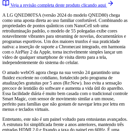
Veja a revisão completa deste produto clicando aqui
A LG QNED80TSA (versão 2024 do modelo QNED80) chega
como uma aposta direta ao uso familiar confortável. Combinando as
propriedades de pontos quânticos com NanoCell sob uma
retroiluminação padrão, o modelo de 55 polegadas exibe cores
notavelmente vibrantes para streaming de novelas, documentários e
programas esportivos. Um dos maiores trunfos é sua praticidade
nativa: a inserção de suporte a Chromecast integrado, em harmonia
com o AirPlay 2 da Apple, torna incrivelmente simples lançar um
vídeo de qualquer smartphone de visita direto para a tela,
independentemente do sistema do celular.
O amado webOS agora chega na sua versão 24 garantindo uma
fluidez excelente no cotidiano, fortalecido pelo programa de
atualizações gratuitas por 5 anos (Re:New). Isso evita a sensação
precoce de lentidão do software e aumenta a vida útil do aparelho.
Essa facilidade diária é muito bem casada com o tradicional controle
Smart Magic, com sensor de movimento similar a um mouse,
perfeito para famílias que não gostam de navegar letra por letra em
menus e teclados virtuais.
Entretanto, este não é um painel voltado para entusiastas avançados.
A estrutura foi simplificada frente a anos anteriores, mantendo três
entradas HDMI 2.0 e fixando a taxa do painel em 60Hz. É uma