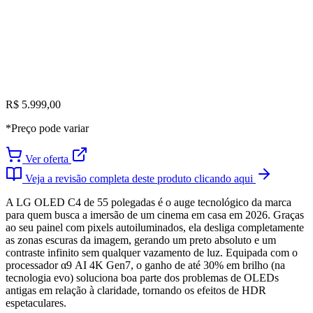
R$ 5.999,00
*Preço pode variar
Ver oferta
Veja a revisão completa deste produto clicando aqui
A LG OLED C4 de 55 polegadas é o auge tecnológico da marca
para quem busca a imersão de um cinema em casa em 2026. Graças
ao seu painel com pixels autoiluminados, ela desliga completamente
as zonas escuras da imagem, gerando um preto absoluto e um
contraste infinito sem qualquer vazamento de luz. Equipada com o
processador α9 AI 4K Gen7, o ganho de até 30% em brilho (na
tecnologia evo) soluciona boa parte dos problemas de OLEDs
antigas em relação à claridade, tornando os efeitos de HDR
espetaculares.