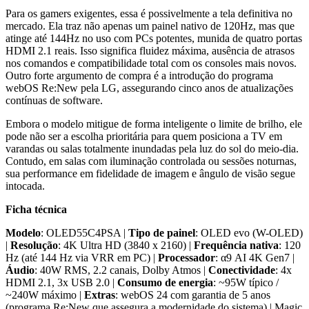
Para os gamers exigentes, essa é possivelmente a tela definitiva no
mercado. Ela traz não apenas um painel nativo de 120Hz, mas que
atinge até 144Hz no uso com PCs potentes, munida de quatro portas
HDMI 2.1 reais. Isso significa fluidez máxima, ausência de atrasos
nos comandos e compatibilidade total com os consoles mais novos.
Outro forte argumento de compra é a introdução do programa
webOS Re:New pela LG, assegurando cinco anos de atualizações
contínuas de software.
Embora o modelo mitigue de forma inteligente o limite de brilho, ele
pode não ser a escolha prioritária para quem posiciona a TV em
varandas ou salas totalmente inundadas pela luz do sol do meio-dia.
Contudo, em salas com iluminação controlada ou sessões noturnas,
sua performance em fidelidade de imagem e ângulo de visão segue
intocada.
Ficha técnica
Modelo
: OLED55C4PSA |
Tipo de painel
: OLED evo (W-OLED)
|
Resolução
: 4K Ultra HD (3840 x 2160) |
Frequência nativa
: 120
Hz (até 144 Hz via VRR em PC) |
Processador
: α9 AI 4K Gen7 |
Áudio
: 40W RMS, 2.2 canais, Dolby Atmos |
Conectividade
: 4x
HDMI 2.1, 3x USB 2.0 |
Consumo de energia
: ~95W típico /
~240W máximo |
Extras
: webOS 24 com garantia de 5 anos
(programa Re:New que assegura a modernidade do sistema) | Magic