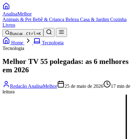
Analisa
Melhor
Animais & Pet
Bebê & Criança
Beleza
Casa & Jardim
Cozinha
Livros
Buscar...
Ctrl+K
Home
Tecnologia
Tecnologia
Melhor TV 55 polegadas: as 6 melhores
em 2026
Redação AnalisaMelhor
25 de maio de 2026
17 min de
leitura