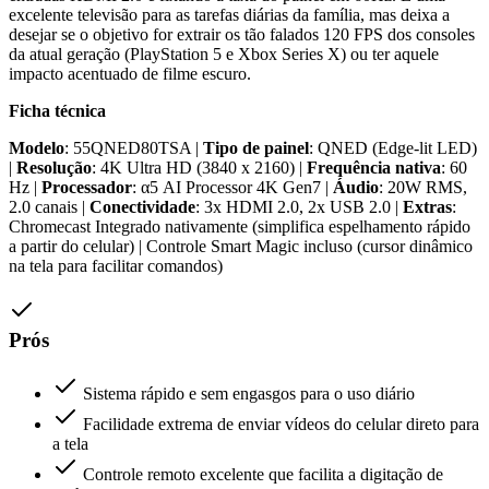
excelente televisão para as tarefas diárias da família, mas deixa a
desejar se o objetivo for extrair os tão falados 120 FPS dos consoles
da atual geração (PlayStation 5 e Xbox Series X) ou ter aquele
impacto acentuado de filme escuro.
Ficha técnica
Modelo
: 55QNED80TSA |
Tipo de painel
: QNED (Edge-lit LED)
|
Resolução
: 4K Ultra HD (3840 x 2160) |
Frequência nativa
: 60
Hz |
Processador
: α5 AI Processor 4K Gen7 |
Áudio
: 20W RMS,
2.0 canais |
Conectividade
: 3x HDMI 2.0, 2x USB 2.0 |
Extras
:
Chromecast Integrado nativamente (simplifica espelhamento rápido
a partir do celular) | Controle Smart Magic incluso (cursor dinâmico
na tela para facilitar comandos)
Prós
Sistema rápido e sem engasgos para o uso diário
Facilidade extrema de enviar vídeos do celular direto para
a tela
Controle remoto excelente que facilita a digitação de