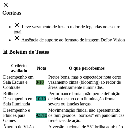
Contras
Leve vazamento de luz ao redor de legendas no escuro
total
Ausência de suporte ao formato de imagem Dolby Vision
📊 Boletim de Testes
Critério
Nota
O que percebemos
avaliado
Desempenho em
Pretos bons, mas o espectador nota certo
Sala Escura e
8/10
vazamento cinza (blooming) ao redor de
Contraste
áreas intensamente iluminadas.
Brilho e
Performance brutal; não perde definição
Desempenho em
10/10
de tela mesmo com iluminação frontal
Sala Iluminada
severa ou janelas largas.
Desempenho e
Movimentação fluida, não apresentando
Fluidez para
9.5/10
os famigerados "borrões" em panorâmicas
Games
frenéticas de ação.
Ângulo de Visão
A versão nacional de 55" brilha aqui: não