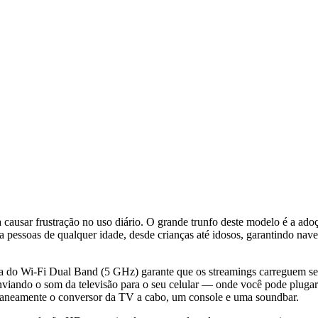
usar frustração no uso diário. O grande trunfo deste modelo é a ado
a pessoas de qualquer idade, desde crianças até idosos, garantindo nav
ença do Wi-Fi Dual Band (5 GHz) garante que os streamings carreguem s
viando o som da televisão para o seu celular — onde você pode plugar se
ltaneamente o conversor da TV a cabo, um console e uma soundbar.