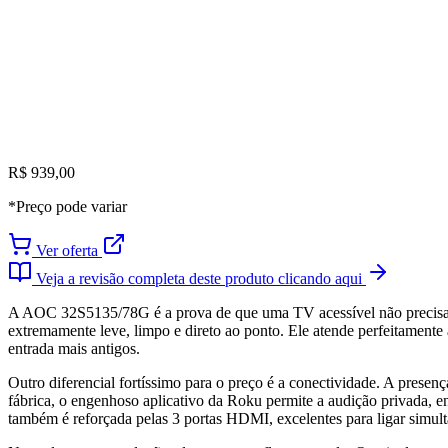
R$ 939,00
*Preço pode variar
Ver oferta
Veja a revisão completa deste produto clicando aqui
A AOC 32S5135/78G é a prova de que uma TV acessível não precisa ca
extremamente leve, limpo e direto ao ponto. Ele atende perfeitamente 
entrada mais antigos.
Outro diferencial fortíssimo para o preço é a conectividade. A pres
fábrica, o engenhoso aplicativo da Roku permite a audição privada, en
também é reforçada pelas 3 portas HDMI, excelentes para ligar simu