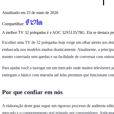
Atualizado em 25 de maio de 2026
Compartilhar:
A melhor TV 32 polegadas é a AOC 32S5135/78G. Ela se destaca pelo
Escolher uma TV de 32 polegadas hoje exige um olhar atento aos detal
embarcada nos modelos mudou drasticamente. Atualmente, a principal 
manter conectada sem quedas e na facilidade de conversar com outros 
Para ajudar você a navegar em um mercado onde muitos televisores pa
entregam o básico com maestria até telas premium que funcionam com
Por que confiar em nós
A elaboração deste guia segue um rigoroso processo de auditoria editor
mercado e o comportamento real relatado por consumidores. Aplicamos