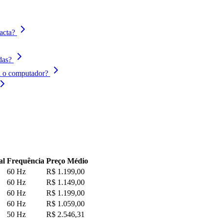
acta?
das?
a o computador?
al
Frequência
Preço Médio
60 Hz
R$ 1.199,00
60 Hz
R$ 1.149,00
60 Hz
R$ 1.199,00
60 Hz
R$ 1.059,00
50 Hz
R$ 2.546,31