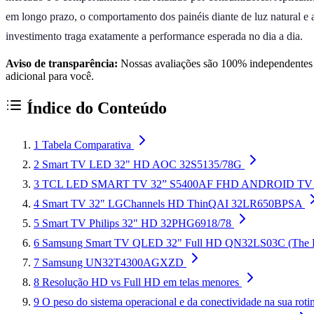
em longo prazo, o comportamento dos painéis diante de luz natural e 
investimento traga exatamente a performance esperada no dia a dia.
Aviso de transparência:
Nossas avaliações são 100% independentes e
adicional para você.
Índice do Conteúdo
1
Tabela Comparativa
2
Smart TV LED 32" HD AOC 32S5135/78G
3
TCL LED SMART TV 32” S5400AF FHD ANDROID TV
4
Smart TV 32" LGChannels HD ThinQAI 32LR650BPSA
5
Smart TV Philips 32" HD 32PHG6918/78
6
Samsung Smart TV QLED 32" Full HD QN32LS03C (The 
7
Samsung UN32T4300AGXZD
8
Resolução HD vs Full HD em telas menores
9
O peso do sistema operacional e da conectividade na sua roti