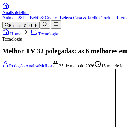
Analisa
Melhor
Animais & Pet
Bebê & Criança
Beleza
Casa & Jardim
Cozinha
Livro
Buscar...
Ctrl+K
Home
Tecnologia
Tecnologia
Melhor TV 32 polegadas: as 6 melhores e
Redação AnalisaMelhor
25 de maio de 2026
15 min de leit