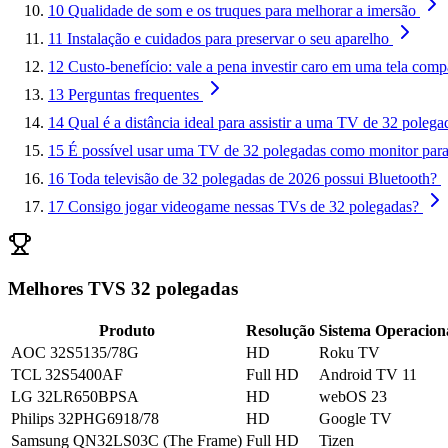
10
Qualidade de som e os truques para melhorar a imersão
11
Instalação e cuidados para preservar o seu aparelho
12
Custo-benefício: vale a pena investir caro em uma tela comp
13
Perguntas frequentes
14
Qual é a distância ideal para assistir a uma TV de 32 polega
15
É possível usar uma TV de 32 polegadas como monitor par
16
Toda televisão de 32 polegadas de 2026 possui Bluetooth?
17
Consigo jogar videogame nessas TVs de 32 polegadas?
Melhores TVS 32 polegadas
Produto
Resolução
Sistema Operacion
AOC 32S5135/78G
HD
Roku TV
TCL 32S5400AF
Full HD
Android TV 11
LG 32LR650BPSA
HD
webOS 23
Philips 32PHG6918/78
HD
Google TV
Samsung QN32LS03C (The Frame)
Full HD
Tizen