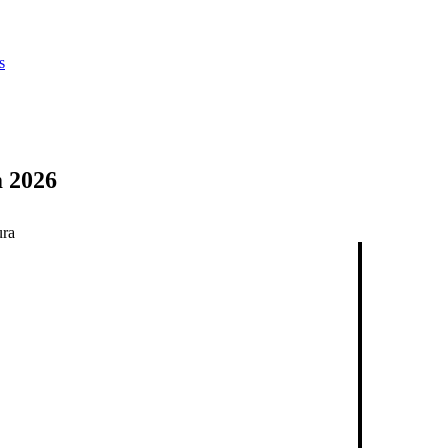
s
m 2026
ura