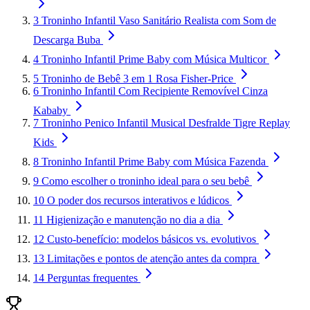
3
Troninho Infantil Vaso Sanitário Realista com Som de
Descarga Buba
4
Troninho Infantil Prime Baby com Música Multicor
5
Troninho de Bebê 3 em 1 Rosa Fisher-Price
6
Troninho Infantil Com Recipiente Removível Cinza
Kababy
7
Troninho Penico Infantil Musical Desfralde Tigre Replay
Kids
8
Troninho Infantil Prime Baby com Música Fazenda
9
Como escolher o troninho ideal para o seu bebê
10
O poder dos recursos interativos e lúdicos
11
Higienização e manutenção no dia a dia
12
Custo-benefício: modelos básicos vs. evolutivos
13
Limitações e pontos de atenção antes da compra
14
Perguntas frequentes