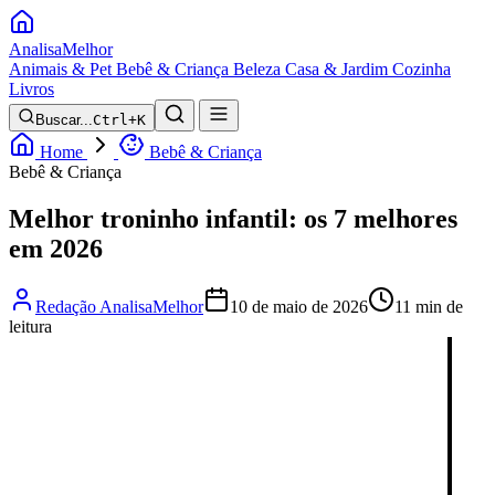
Analisa
Melhor
Animais & Pet
Bebê & Criança
Beleza
Casa & Jardim
Cozinha
Livros
Buscar...
Ctrl+K
Home
Bebê & Criança
Bebê & Criança
Melhor troninho infantil: os 7 melhores
em 2026
Redação AnalisaMelhor
10 de maio de 2026
11 min de
leitura