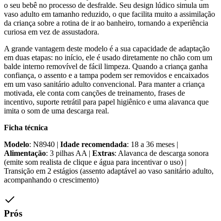
o seu bebê no processo de desfralde. Seu design lúdico simula um
vaso adulto em tamanho reduzido, o que facilita muito a assimilação
da criança sobre a rotina de ir ao banheiro, tornando a experiência
curiosa em vez de assustadora.
A grande vantagem deste modelo é a sua capacidade de adaptação
em duas etapas: no início, ele é usado diretamente no chão com um
balde interno removível de fácil limpeza. Quando a criança ganha
confiança, o assento e a tampa podem ser removidos e encaixados
em um vaso sanitário adulto convencional. Para manter a criança
motivada, ele conta com canções de treinamento, frases de
incentivo, suporte retrátil para papel higiênico e uma alavanca que
imita o som de uma descarga real.
Ficha técnica
Modelo
: N8940 |
Idade recomendada
: 18 a 36 meses |
Alimentação
: 3 pilhas AA |
Extras
: Alavanca de descarga sonora
(emite som realista de clique e água para incentivar o uso) |
Transição em 2 estágios (assento adaptável ao vaso sanitário adulto,
acompanhando o crescimento)
Prós