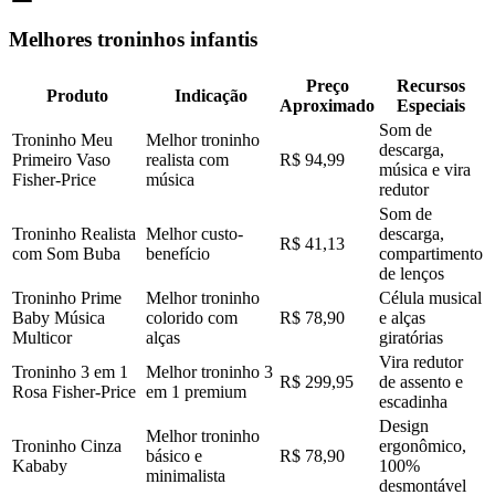
Melhores troninhos infantis
Preço
Recursos
Produto
Indicação
Aproximado
Especiais
Som de
Troninho Meu
Melhor troninho
descarga,
Primeiro Vaso
realista com
R$ 94,99
música e vira
Fisher-Price
música
redutor
Som de
Troninho Realista
Melhor custo-
descarga,
R$ 41,13
com Som Buba
benefício
compartimento
de lenços
Troninho Prime
Melhor troninho
Célula musical
Baby Música
colorido com
R$ 78,90
e alças
Multicor
alças
giratórias
Vira redutor
Troninho 3 em 1
Melhor troninho 3
R$ 299,95
de assento e
Rosa Fisher-Price
em 1 premium
escadinha
Design
Melhor troninho
Troninho Cinza
ergonômico,
básico e
R$ 78,90
Kababy
100%
minimalista
desmontável