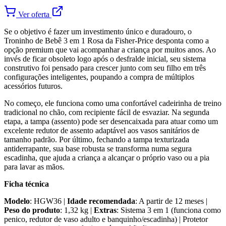
Ver oferta
Se o objetivo é fazer um investimento único e duradouro, o
Troninho de Bebê 3 em 1 Rosa da Fisher-Price desponta como a
opção premium que vai acompanhar a criança por muitos anos. Ao
invés de ficar obsoleto logo após o desfralde inicial, seu sistema
construtivo foi pensado para crescer junto com seu filho em três
configurações inteligentes, poupando a compra de múltiplos
acessórios futuros.
No começo, ele funciona como uma confortável cadeirinha de treino
tradicional no chão, com recipiente fácil de esvaziar. Na segunda
etapa, a tampa (assento) pode ser desencaixada para atuar como um
excelente redutor de assento adaptável aos vasos sanitários de
tamanho padrão. Por último, fechando a tampa texturizada
antiderrapante, sua base robusta se transforma numa segura
escadinha, que ajuda a criança a alcançar o próprio vaso ou a pia
para lavar as mãos.
Ficha técnica
Modelo
: HGW36 |
Idade recomendada
: A partir de 12 meses |
Peso do produto
: 1,32 kg |
Extras
: Sistema 3 em 1 (funciona como
penico, redutor de vaso adulto e banquinho/escadinha) | Protetor