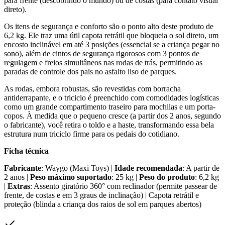
para frente (descobrindo o mundo) ou de costas (para contato visual
direto).
Os itens de segurança e conforto são o ponto alto deste produto de
6,2 kg. Ele traz uma útil capota retrátil que bloqueia o sol direto, um
encosto inclinável em até 3 posições (essencial se a criança pegar no
sono), além de cintos de segurança rigorosos com 3 pontos de
regulagem e freios simultâneos nas rodas de trás, permitindo as
paradas de controle dos pais no asfalto liso de parques.
As rodas, embora robustas, são revestidas com borracha
antiderrapante, e o triciclo é preenchido com comodidades logísticas
como um grande compartimento traseiro para mochilas e um porta-
copos. À medida que o pequeno cresce (a partir dos 2 anos, segundo
o fabricante), você retira o toldo e a haste, transformando essa bela
estrutura num triciclo firme para os pedais do cotidiano.
Ficha técnica
Fabricante
: Waygo (Maxi Toys) |
Idade recomendada
: A partir de
2 anos |
Peso máximo suportado
: 25 kg |
Peso do produto
: 6,2 kg
|
Extras
: Assento giratório 360° com reclinador (permite passear de
frente, de costas e em 3 graus de inclinação) | Capota retrátil e
proteção (blinda a criança dos raios de sol em parques abertos)