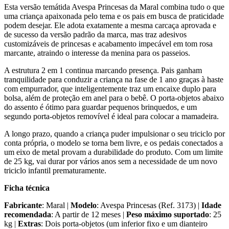
Esta versão temátida Avespa Princesas da Maral combina tudo o que
uma criança apaixonada pelo tema e os pais em busca de praticidade
podem desejar. Ele adota exatamente a mesma carcaça aprovada e
de sucesso da versão padrão da marca, mas traz adesivos
customizáveis de princesas e acabamento impecável em tom rosa
marcante, atraindo o interesse da menina para os passeios.
A estrutura 2 em 1 continua marcando presença. Pais ganham
tranquilidade para conduzir a criança na fase de 1 ano graças à haste
com empurrador, que inteligentemente traz um encaixe duplo para
bolsa, além de proteção em anel para o bebê. O porta-objetos abaixo
do assento é ótimo para guardar pequenos brinquedos, e um
segundo porta-objetos removível é ideal para colocar a mamadeira.
A longo prazo, quando a criança puder impulsionar o seu triciclo por
conta própria, o modelo se torna bem livre, e os pedais conectados a
um eixo de metal provam a durabilidade do produto. Com um limite
de 25 kg, vai durar por vários anos sem a necessidade de um novo
triciclo infantil prematuramente.
Ficha técnica
Fabricante
: Maral |
Modelo
: Avespa Princesas (Ref. 3173) |
Idade
recomendada
: A partir de 12 meses |
Peso máximo suportado
: 25
kg |
Extras
: Dois porta-objetos (um inferior fixo e um dianteiro