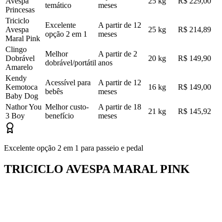
Avespa
25 kg
R$ 229,00
temático
meses
Princesas
Triciclo
Excelente
A partir de 12
Avespa
25 kg
R$ 214,89
opção 2 em 1
meses
Maral Pink
Clingo
Melhor
A partir de 2
Dobrável
20 kg
R$ 149,90
dobrável/portátil
anos
Amarelo
Kendy
Acessível para
A partir de 12
Kemotoca
16 kg
R$ 149,00
bebês
meses
Baby Dog
Nathor You
Melhor custo-
A partir de 18
21 kg
R$ 145,92
3 Boy
benefício
meses
Excelente opção 2 em 1 para passeio e pedal
TRICICLO AVESPA MARAL PINK