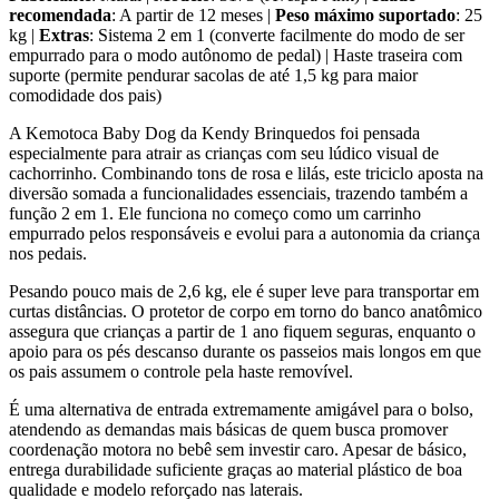
recomendada
: A partir de 12 meses |
Peso máximo suportado
: 25
kg |
Extras
: Sistema 2 em 1 (converte facilmente do modo de ser
empurrado para o modo autônomo de pedal) | Haste traseira com
suporte (permite pendurar sacolas de até 1,5 kg para maior
comodidade dos pais)
A Kemotoca Baby Dog da Kendy Brinquedos foi pensada
especialmente para atrair as crianças com seu lúdico visual de
cachorrinho. Combinando tons de rosa e lilás, este triciclo aposta na
diversão somada a funcionalidades essenciais, trazendo também a
função 2 em 1. Ele funciona no começo como um carrinho
empurrado pelos responsáveis e evolui para a autonomia da criança
nos pedais.
Pesando pouco mais de 2,6 kg, ele é super leve para transportar em
curtas distâncias. O protetor de corpo em torno do banco anatômico
assegura que crianças a partir de 1 ano fiquem seguras, enquanto o
apoio para os pés descanso durante os passeios mais longos em que
os pais assumem o controle pela haste removível.
É uma alternativa de entrada extremamente amigável para o bolso,
atendendo as demandas mais básicas de quem busca promover
coordenação motora no bebê sem investir caro. Apesar de básico,
entrega durabilidade suficiente graças ao material plástico de boa
qualidade e modelo reforçado nas laterais.