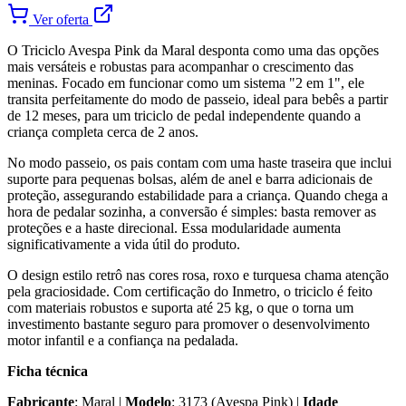
Ver oferta
O Triciclo Avespa Pink da Maral desponta como uma das opções
mais versáteis e robustas para acompanhar o crescimento das
meninas. Focado em funcionar como um sistema "2 em 1", ele
transita perfeitamente do modo de passeio, ideal para bebês a partir
de 12 meses, para um triciclo de pedal independente quando a
criança completa cerca de 2 anos.
No modo passeio, os pais contam com uma haste traseira que inclui
suporte para pequenas bolsas, além de anel e barra adicionais de
proteção, assegurando estabilidade para a criança. Quando chega a
hora de pedalar sozinha, a conversão é simples: basta remover as
proteções e a haste direcional. Essa modularidade aumenta
significativamente a vida útil do produto.
O design estilo retrô nas cores rosa, roxo e turquesa chama atenção
pela graciosidade. Com certificação do Inmetro, o triciclo é feito
com materiais robustos e suporta até 25 kg, o que o torna um
investimento bastante seguro para promover o desenvolvimento
motor infantil e a confiança na pedalada.
Ficha técnica
Fabricante
: Maral |
Modelo
: 3173 (Avespa Pink) |
Idade