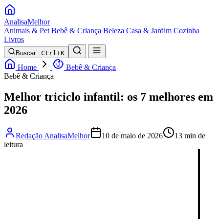
Analisa
Melhor
Animais & Pet
Bebê & Criança
Beleza
Casa & Jardim
Cozinha
Livros
Buscar...
Ctrl+K
Home
Bebê & Criança
Bebê & Criança
Melhor triciclo infantil: os 7 melhores em
2026
Redação AnalisaMelhor
10 de maio de 2026
13 min de
leitura