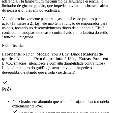
aderência. Há também um mecanismo de segurança essencial: o
limitador de giro no guidão, que impede movimentos bruscos além
do necessário, prevenindo acidentes.
Voltado exclusivamente para crianças que já estão prontas para a
ação (18 meses a 21 kg), ele não tem a função de empurrador para
os pais, focando no desenvolvimento direto da autonomia. Ele já
conta com manoplas atóxicas e confortáveis e uma buzina do estilo
"fon-fon" integrada.
Ficha técnica
Fabricante
: Nathor |
Modelo
: You 3 Boy (Dino) |
Material do
quadro
: Alumínio |
Peso do produto
: 2,18 kg |
Extras
: Pneus em
E.V.A. (macios, silenciosos e com alta durabilidade contra furos) |
Limitador de giro do guidão (sistema trava que impede o
desequilíbrio evitando que a roda vire demais)
Prós
Quadro em alumínio que não enferruja e deixa o modelo
extremamente leve.