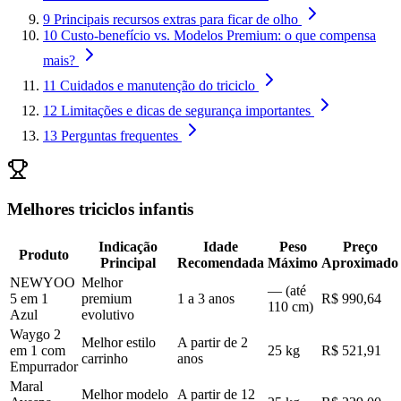
9
Principais recursos extras para ficar de olho
10
Custo-benefício vs. Modelos Premium: o que compensa
mais?
11
Cuidados e manutenção do triciclo
12
Limitações e dicas de segurança importantes
13
Perguntas frequentes
Melhores triciclos infantis
Indicação
Idade
Peso
Preço
Produto
Principal
Recomendada
Máximo
Aproximado
NEWYOO
Melhor
— (até
5 em 1
premium
1 a 3 anos
R$ 990,64
110 cm)
Azul
evolutivo
Waygo 2
Melhor estilo
A partir de 2
em 1 com
25 kg
R$ 521,91
carrinho
anos
Empurrador
Maral
Melhor modelo
A partir de 12