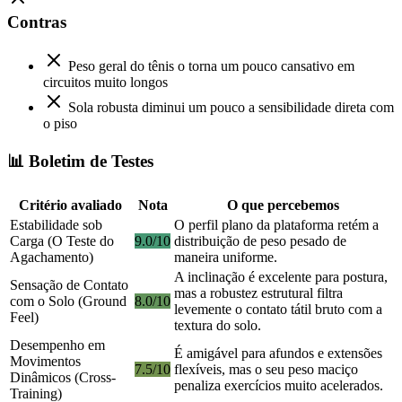
Contras
Peso geral do tênis o torna um pouco cansativo em
circuitos muito longos
Sola robusta diminui um pouco a sensibilidade direta com
o piso
📊 Boletim de Testes
Critério avaliado
Nota
O que percebemos
Estabilidade sob
O perfil plano da plataforma retém a
Carga (O Teste do
9.0/10
distribuição de peso pesado de
Agachamento)
maneira uniforme.
A inclinação é excelente para postura,
Sensação de Contato
mas a robustez estrutural filtra
com o Solo (Ground
8.0/10
levemente o contato tátil bruto com a
Feel)
textura do solo.
Desempenho em
É amigável para afundos e extensões
Movimentos
7.5/10
flexíveis, mas o seu peso maciço
Dinâmicos (Cross-
penaliza exercícios muito acelerados.
Training)