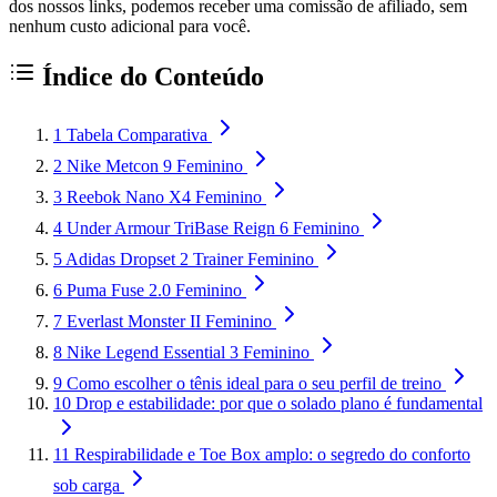
dos nossos links, podemos receber uma comissão de afiliado, sem
nenhum custo adicional para você.
Índice do Conteúdo
1
Tabela Comparativa
2
Nike Metcon 9 Feminino
3
Reebok Nano X4 Feminino
4
Under Armour TriBase Reign 6 Feminino
5
Adidas Dropset 2 Trainer Feminino
6
Puma Fuse 2.0 Feminino
7
Everlast Monster II Feminino
8
Nike Legend Essential 3 Feminino
9
Como escolher o tênis ideal para o seu perfil de treino
10
Drop e estabilidade: por que o solado plano é fundamental
11
Respirabilidade e Toe Box amplo: o segredo do conforto
sob carga