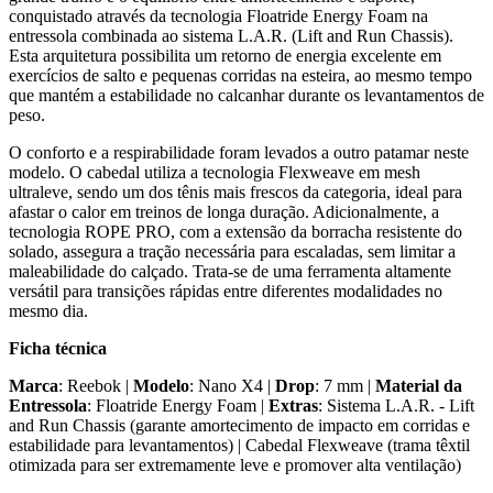
conquistado através da tecnologia Floatride Energy Foam na
entressola combinada ao sistema L.A.R. (Lift and Run Chassis).
Esta arquitetura possibilita um retorno de energia excelente em
exercícios de salto e pequenas corridas na esteira, ao mesmo tempo
que mantém a estabilidade no calcanhar durante os levantamentos de
peso.
O conforto e a respirabilidade foram levados a outro patamar neste
modelo. O cabedal utiliza a tecnologia Flexweave em mesh
ultraleve, sendo um dos tênis mais frescos da categoria, ideal para
afastar o calor em treinos de longa duração. Adicionalmente, a
tecnologia ROPE PRO, com a extensão da borracha resistente do
solado, assegura a tração necessária para escaladas, sem limitar a
maleabilidade do calçado. Trata-se de uma ferramenta altamente
versátil para transições rápidas entre diferentes modalidades no
mesmo dia.
Ficha técnica
Marca
: Reebok |
Modelo
: Nano X4 |
Drop
: 7 mm |
Material da
Entressola
: Floatride Energy Foam |
Extras
: Sistema L.A.R. - Lift
and Run Chassis (garante amortecimento de impacto em corridas e
estabilidade para levantamentos) | Cabedal Flexweave (trama têxtil
otimizada para ser extremamente leve e promover alta ventilação)