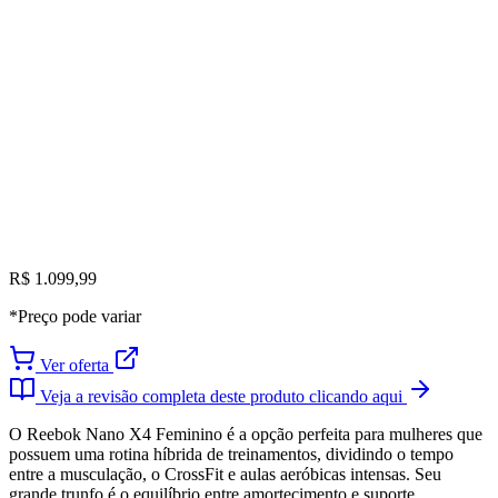
R$ 1.099,99
*Preço pode variar
Ver oferta
Veja a revisão completa deste produto clicando aqui
O Reebok Nano X4 Feminino é a opção perfeita para mulheres que
possuem uma rotina híbrida de treinamentos, dividindo o tempo
entre a musculação, o CrossFit e aulas aeróbicas intensas. Seu
grande trunfo é o equilíbrio entre amortecimento e suporte,