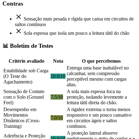
Contras
Sensação mais pesada e rígida que cansa em circuitos de
saltos contínuos
Sola espessa que isola um pouco a leitura tátil do chão
📊 Boletim de Testes
Critério avaliado
Nota
O que percebemos
Entrega uma base inabalável no
Estabilidade sob Carga
calcanhar, sem compressão
(O Teste do
10.0/10
perceptível mesmo com cargas
Agachamento)
altas.
Sensação de Contato
A sola mais espessa foca na
com o Solo (Ground
7.5/10
proteção, isolando levemente a
Feel)
leitura tátil direta do chão.
Desempenho em
A rigidez extrema o torna menos
Movimentos
responsivo e um pouco cansativo
7.0/10
Dinâmicos (Cross-
em circuitos ágeis e saltos
Training)
contínuos.
A proteção lateral absorve
Aderência e Proteção
10.0/10
perfeitamente o atrito de cordas e a