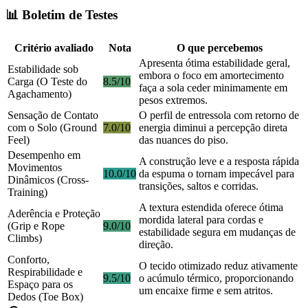
📊 Boletim de Testes
Critério avaliado
Nota
O que percebemos
Apresenta ótima estabilidade geral,
Estabilidade sob
embora o foco em amortecimento
Carga (O Teste do
8.5/10
faça a sola ceder minimamente em
Agachamento)
pesos extremos.
Sensação de Contato
O perfil de entressola com retorno de
com o Solo (Ground
7.0/10
energia diminui a percepção direta
Feel)
das nuances do piso.
Desempenho em
A construção leve e a resposta rápida
Movimentos
10.0/10
da espuma o tornam impecável para
Dinâmicos (Cross-
transições, saltos e corridas.
Training)
A textura estendida oferece ótima
Aderência e Proteção
mordida lateral para cordas e
(Grip e Rope
9.0/10
estabilidade segura em mudanças de
Climbs)
direção.
Conforto,
O tecido otimizado reduz ativamente
Respirabilidade e
9.5/10
o acúmulo térmico, proporcionando
Espaço para os
um encaixe firme e sem atritos.
Dedos (Toe Box)