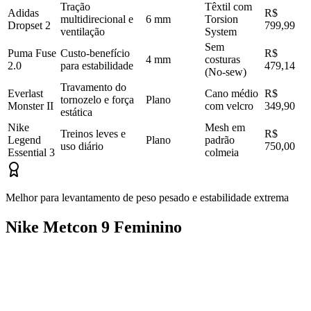
Tração
Têxtil com
Adidas
R$
multidirecional e
6 mm
Torsion
Dropset 2
799,99
ventilação
System
Sem
Puma Fuse
Custo-benefício
R$
4 mm
costuras
2.0
para estabilidade
479,14
(No-sew)
Travamento do
Everlast
Cano médio
R$
tornozelo e força
Plano
Monster II
com velcro
349,90
estática
Nike
Mesh em
Treinos leves e
R$
Legend
Plano
padrão
uso diário
750,00
Essential 3
colmeia
Melhor para levantamento de peso pesado e estabilidade extrema
Nike Metcon 9 Feminino