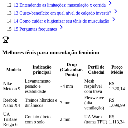
12
Entendendo as limitações: musculação x corrida
13
Custo-benefício: em qual nível de calçado investir?
14
Como cuidar e higienizar seu tênis de musculação
15
Perguntas frequentes
Melhores tênis para musculação feminino
Drop
Indicação
Perfil de
Preço
Modelo
(Calcanhar-
principal
Cabedal
Médio
Ponta)
Levantamento
Mesh
Nike
R$
pesado e
~4 mm
respirável
Metcon 9
1.320,14
estabilidade
com trava
Flexweave
Reebok
Treinos híbridos e
R$
7 mm
(alta
Nano X4
dinâmicos
1.099,99
ventilação)
UA
Contato direto
UA Warp
R$
TriBase
2 mm
com o solo
(trama TPU)
1.113,34
Reign 6