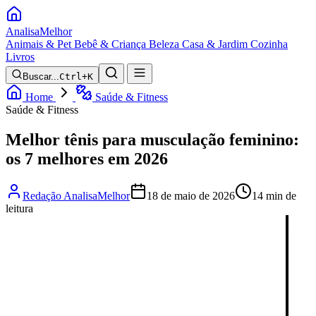
Analisa
Melhor
Animais & Pet
Bebê & Criança
Beleza
Casa & Jardim
Cozinha
Livros
Buscar...
Ctrl+K
Home
Saúde & Fitness
Saúde & Fitness
Melhor tênis para musculação feminino:
os 7 melhores em 2026
Redação AnalisaMelhor
18 de maio de 2026
14 min de
leitura