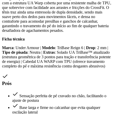
com a estrutura UA Warp coberta por uma resistente malha de TPU,
que sobrevive com facilidade aos arrastes e fricções do CrossFit. O
tênis traz ainda uma entressola de dupla densidade, sendo mais
suave perto dos dedos para movimentos fáceis, e densa no
contraforte para acomodar presilhas e ganchos de calcanhar,
garantindo o travamento do pé do início ao fim de qualquer bateria
desafiadora de agachamentos pesados.
Ficha técnica
Marca
: Under Armour |
Modelo
: TriBase Reign 6 |
Drop
: 2 mm |
Tipo de pisada
: Neutra |
Extras
: Solado UA TriBase™ atualizado
(estrutura geométrica de 3 pontos para tração e transferência potente
de energia) | Cabedal UA WARP com TPU (oferece travamento
completo do pé e máxima resistência contra desgastes abrasivos)
Prós
Sensação perfeita de pé cravado no chão, facilitando o
ajuste de postura
Base larga e firme no calcanhar que evita qualquer
oscilação lateral