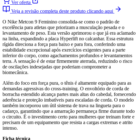
Ver oferta
Veja a revisão completa deste produto clicando aqui
O Nike Metcon 9 Feminino consolida-se como o padrão de
excelência para atletas que priorizam a musculação pesada e o
levantamento de peso. Esta versão aprimorou o que já era aclamado
na linha, expandindo a placa Hyperlift no calcanhar. Essa estrutura
rígida direciona a força para baixo e para fora, conferindo uma
estabilidade excepcional após exercícios exigentes para a parte
inferior do corpo, como agachamentos profundos e levantamentos
terra. A sensação é de estar firmemente aterrada, reduzindo o risco
de oscilações indesejadas que poderiam comprometer a
biomecânica.
Além do foco em força pura, o tênis é altamente equipado para as
demandas agressivas do cross-training. O envoltório de corda de
borracha estendido alcança partes mais altas do cabedal, fornecendo
aderência e proteção imbatíveis para escaladas de corda. O modelo
também incorporou um útil sistema de trava na lingueta para o
cadarço, garantindo que a amarração permaneça firme durante todo
o circuito. É o investimento certo para mulheres que treinam forte e
precisam de um equipamento que resista a cargas extremas e atrito
intenso.
Ficha técnica