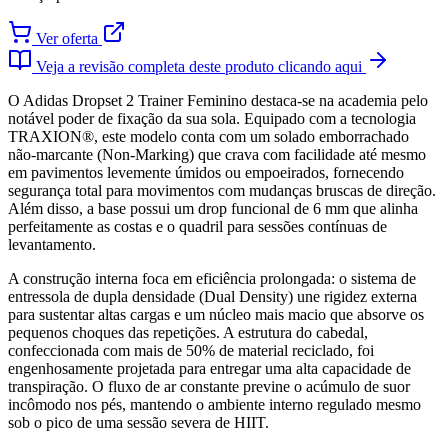
Ver oferta
Veja a revisão completa deste produto clicando aqui
O Adidas Dropset 2 Trainer Feminino destaca-se na academia pelo
notável poder de fixação da sua sola. Equipado com a tecnologia
TRAXION®, este modelo conta com um solado emborrachado
não-marcante (Non-Marking) que crava com facilidade até mesmo
em pavimentos levemente úmidos ou empoeirados, fornecendo
segurança total para movimentos com mudanças bruscas de direção.
Além disso, a base possui um drop funcional de 6 mm que alinha
perfeitamente as costas e o quadril para sessões contínuas de
levantamento.
A construção interna foca em eficiência prolongada: o sistema de
entressola de dupla densidade (Dual Density) une rigidez externa
para sustentar altas cargas e um núcleo mais macio que absorve os
pequenos choques das repetições. A estrutura do cabedal,
confeccionada com mais de 50% de material reciclado, foi
engenhosamente projetada para entregar uma alta capacidade de
transpiração. O fluxo de ar constante previne o acúmulo de suor
incômodo nos pés, mantendo o ambiente interno regulado mesmo
sob o pico de uma sessão severa de HIIT.