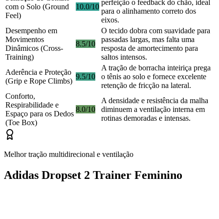
perfeição o feedback do chão, ideal
com o Solo (Ground
10.0/10
para o alinhamento correto dos
Feel)
eixos.
Desempenho em
O tecido dobra com suavidade para
Movimentos
passadas largas, mas falta uma
8.5/10
Dinâmicos (Cross-
resposta de amortecimento para
Training)
saltos intensos.
A tração de borracha inteiriça prega
Aderência e Proteção
9.5/10
o tênis ao solo e fornece excelente
(Grip e Rope Climbs)
retenção de fricção na lateral.
Conforto,
A densidade e resistência da malha
Respirabilidade e
8.0/10
diminuem a ventilação interna em
Espaço para os Dedos
rotinas demoradas e intensas.
(Toe Box)
Melhor tração multidirecional e ventilação
Adidas Dropset 2 Trainer Feminino