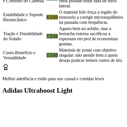
e Conforto do Cabedal
finos possam notar falta de trava
lateral.
O material fofo força a região do
Estabilidade e Suporte
6.5/10
tornozelo a corrigir microequilíbrios
Biomecânico
na passada com frequência.
Agarra bem no asfalto, mas a
Tração e Durabilidade
borracha externa sacrificou a
7.5/10
do Solado
espessura em prol de economizar
gramas.
Materiais de ponta com objetivo
Custo-Benefício e
7.5/10
singular: não atende bem a quem
Versatilidade
deseja praticar treinos curtos de tiro.
Melhor aderência e estilo para uso casual e corridas leves
Adidas Ultraboost Light