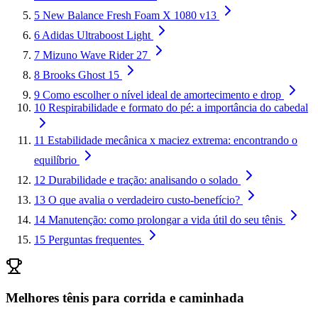
5
New Balance Fresh Foam X 1080 v13
6
Adidas Ultraboost Light
7
Mizuno Wave Rider 27
8
Brooks Ghost 15
9
Como escolher o nível ideal de amortecimento e drop
10
Respirabilidade e formato do pé: a importância do cabedal
11
Estabilidade mecânica x maciez extrema: encontrando o
equilíbrio
12
Durabilidade e tração: analisando o solado
13
O que avalia o verdadeiro custo-benefício?
14
Manutenção: como prolongar a vida útil do seu tênis
15
Perguntas frequentes
Melhores tênis para corrida e caminhada