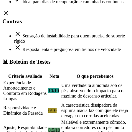
Ideal para dias de recuperação e caminhadas contínuas
Contras
Sensação de instabilidade para quem precisa de suporte
rígido
Resposta lenta e preguiçosa em treinos de velocidade
📊 Boletim de Testes
Critério avaliado
Nota
O que percebemos
Experiência de
Uma verdadeira almofada sob os
Amortecimento e
10/10
pés, absorvendo o impacto para o
Conforto em Rodagens
máximo de descanso articular.
Longas
A característica dissipadora da
Responsividade e
6/10
espuma macia faz com que ele reaja
Dinâmica da Passada
devagar em corridas aceleradas.
Maleável e extremamente cômodo,
Ajuste, Respirabilidade
embora corredores com pés muito
8.5/10