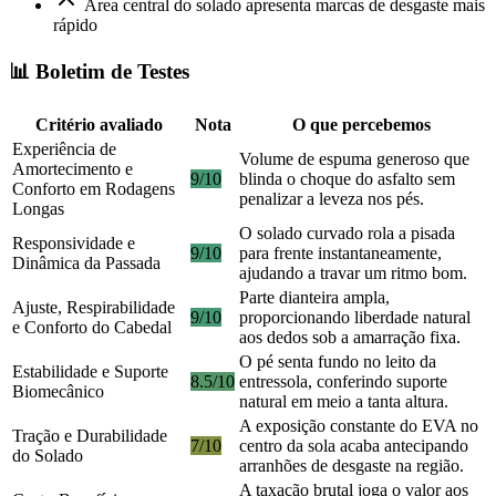
Área central do solado apresenta marcas de desgaste mais
rápido
📊 Boletim de Testes
Critério avaliado
Nota
O que percebemos
Experiência de
Volume de espuma generoso que
Amortecimento e
9/10
blinda o choque do asfalto sem
Conforto em Rodagens
penalizar a leveza nos pés.
Longas
O solado curvado rola a pisada
Responsividade e
9/10
para frente instantaneamente,
Dinâmica da Passada
ajudando a travar um ritmo bom.
Parte dianteira ampla,
Ajuste, Respirabilidade
9/10
proporcionando liberdade natural
e Conforto do Cabedal
aos dedos sob a amarração fixa.
O pé senta fundo no leito da
Estabilidade e Suporte
8.5/10
entressola, conferindo suporte
Biomecânico
natural em meio a tanta altura.
A exposição constante do EVA no
Tração e Durabilidade
7/10
centro da sola acaba antecipando
do Solado
arranhões de desgaste na região.
A taxação brutal joga o valor aos