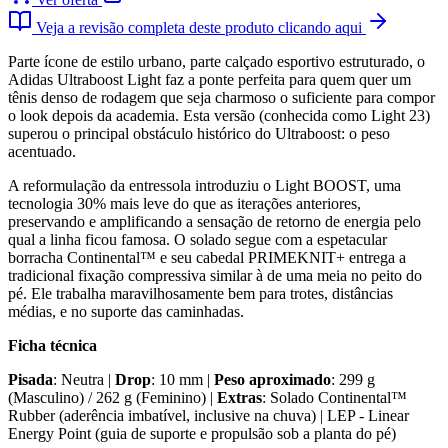
Veja a revisão completa deste produto clicando aqui
Parte ícone de estilo urbano, parte calçado esportivo estruturado, o
Adidas Ultraboost Light faz a ponte perfeita para quem quer um
tênis denso de rodagem que seja charmoso o suficiente para compor
o look depois da academia. Esta versão (conhecida como Light 23)
superou o principal obstáculo histórico do Ultraboost: o peso
acentuado.
A reformulação da entressola introduziu o Light BOOST, uma
tecnologia 30% mais leve do que as iterações anteriores,
preservando e amplificando a sensação de retorno de energia pelo
qual a linha ficou famosa. O solado segue com a espetacular
borracha Continental™ e seu cabedal PRIMEKNIT+ entrega a
tradicional fixação compressiva similar à de uma meia no peito do
pé. Ele trabalha maravilhosamente bem para trotes, distâncias
médias, e no suporte das caminhadas.
Ficha técnica
Pisada
: Neutra |
Drop
: 10 mm |
Peso aproximado
: 299 g
(Masculino) / 262 g (Feminino) |
Extras
: Solado Continental™
Rubber (aderência imbatível, inclusive na chuva) | LEP - Linear
Energy Point (guia de suporte e propulsão sob a planta do pé)