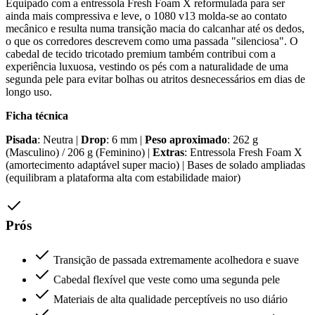
Equipado com a entressola Fresh Foam X reformulada para ser
ainda mais compressiva e leve, o 1080 v13 molda-se ao contato
mecânico e resulta numa transição macia do calcanhar até os dedos,
o que os corredores descrevem como uma passada "silenciosa". O
cabedal de tecido tricotado premium também contribui com a
experiência luxuosa, vestindo os pés com a naturalidade de uma
segunda pele para evitar bolhas ou atritos desnecessários em dias de
longo uso.
Ficha técnica
Pisada
: Neutra |
Drop
: 6 mm |
Peso aproximado
: 262 g
(Masculino) / 206 g (Feminino) |
Extras
: Entressola Fresh Foam X
(amortecimento adaptável super macio) | Bases de solado ampliadas
(equilibram a plataforma alta com estabilidade maior)
Prós
Transição de passada extremamente acolhedora e suave
Cabedal flexível que veste como uma segunda pele
Materiais de alta qualidade perceptíveis no uso diário