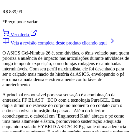
R$ 839,99
*Preço pode variar
Ver oferta
Veja a revisão completa deste produto clicando aqui
O ASICS Gel-Nimbus 26 é, sem dúvidas, o tênis voltado para quem
prioriza a ausência de impacto nas articulações durante atividades de
longo tempo de exposição, como longas rodagens e caminhadas
intermináveis. Com seu perfil maximalista, ele foi desenhado para
ser o calçado mais macio da história da ASICS, envelopando o pé
em uma camada densa e extremamente confortável de
amortecimento.
A principal responsável por essa sensação é a combinação da
entressola FF BLAST+ ECO com a tecnologia PureGEL. Essa
dupla diminui o estresse do corpo no momento do contato com o
chão e suaviza a transição da passada. Além do interior
aconchegante, o cabedal em "Engineered Knit" abraça o pé como
uma meia altamente elástica, promovendo sustentação adequada
enquanto o solado HYBRID ASICSGRIP garante ótima aderência
nas superfícies urbanas. É o aliado perfeito para a chamada rodagem