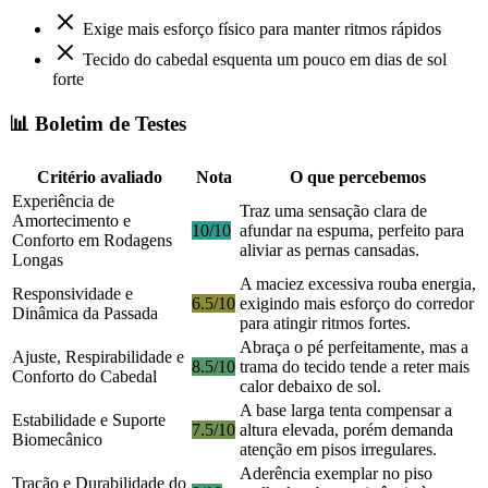
Exige mais esforço físico para manter ritmos rápidos
Tecido do cabedal esquenta um pouco em dias de sol
forte
📊 Boletim de Testes
Critério avaliado
Nota
O que percebemos
Experiência de
Traz uma sensação clara de
Amortecimento e
10/10
afundar na espuma, perfeito para
Conforto em Rodagens
aliviar as pernas cansadas.
Longas
A maciez excessiva rouba energia,
Responsividade e
6.5/10
exigindo mais esforço do corredor
Dinâmica da Passada
para atingir ritmos fortes.
Abraça o pé perfeitamente, mas a
Ajuste, Respirabilidade e
8.5/10
trama do tecido tende a reter mais
Conforto do Cabedal
calor debaixo de sol.
A base larga tenta compensar a
Estabilidade e Suporte
7.5/10
altura elevada, porém demanda
Biomecânico
atenção em pisos irregulares.
Aderência exemplar no piso
Tração e Durabilidade do