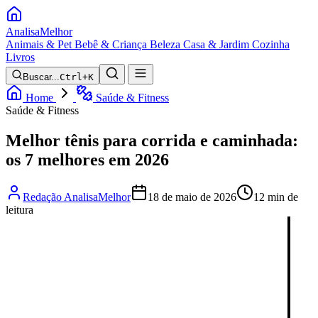
Analisa
Melhor
Animais & Pet
Bebê & Criança
Beleza
Casa & Jardim
Cozinha
Livros
Buscar...
Ctrl+K
Home
Saúde & Fitness
Saúde & Fitness
Melhor tênis para corrida e caminhada:
os 7 melhores em 2026
Redação AnalisaMelhor
18 de maio de 2026
12 min de
leitura