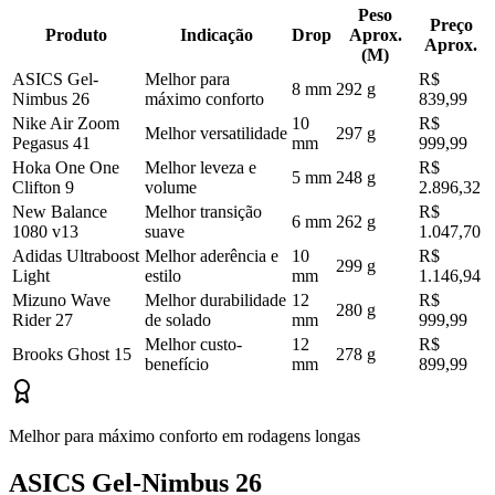
Peso
Preço
Produto
Indicação
Drop
Aprox.
Aprox.
(M)
ASICS Gel-
Melhor para
R$
8 mm
292 g
Nimbus 26
máximo conforto
839,99
Nike Air Zoom
10
R$
Melhor versatilidade
297 g
Pegasus 41
mm
999,99
Hoka One One
Melhor leveza e
R$
5 mm
248 g
Clifton 9
volume
2.896,32
New Balance
Melhor transição
R$
6 mm
262 g
1080 v13
suave
1.047,70
Adidas Ultraboost
Melhor aderência e
10
R$
299 g
Light
estilo
mm
1.146,94
Mizuno Wave
Melhor durabilidade
12
R$
280 g
Rider 27
de solado
mm
999,99
Melhor custo-
12
R$
Brooks Ghost 15
278 g
benefício
mm
899,99
Melhor para máximo conforto em rodagens longas
ASICS Gel-Nimbus 26