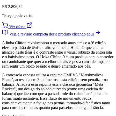
R$ 2.896,32
*Preço pode variar
Ver oferta
Veja a revisão completa deste produto clicando aqui
A linha Clifton revolucionou o mercado anos atrás e a 9ª edição
eleva o padrão de tênis de alto volume da Hoka. O que chama
atenção neste tênis é o contraste entre o visual robusto da entressola
e o baixíssimo peso. O Hoka Clifton 9 é um produto para o corredor
ou caminhante que quer a melhor e mais espessa cama de impacto,
sem sentir um bloco pesado e denso amarrado aos pés.
A entressola espessa utiliza a espuma CMEVA "Marshmallow
Foam", acrescida em 3 milímetros nesta edição, sem penalizar na
balança. Aliada a essa espuma está a clássica geometria "Meta-
Rocker", um design do solado curvado (como uma cadeira de
balanço) que faz com que a passada role do calcanhar à ponta de
forma muito instintiva. Esse fluxo de movimento reduz
consideravelmente a fadiga nas pernas, tornando-o fantástico tanto
para corridas ritmadas quanto para passeios de longa distância.