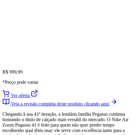
R$ 999,99
*Preço pode variar
Ver oferta
Veja a revisão completa deste produto clicando aqui
Chegando à sua 41ª iteração, a lendária família Pegasus continua
honrando o título de calçado mais versátil do mercado. O Nike Air
Zoom Pegasus 41 é feito para quem não quer perder tempo
escolhendo qual tênis usar: ele serve com excelência tanto para a