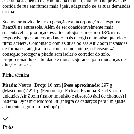
esteira da academia e a caminhada matinal, quanto para provas de
corrida de rua em ritmos mais ágeis, adaptando-se às suas demandas
do dia.
Sua maior novidade nesta geração é a incorporação da espuma
ReactX na entressola. Além de ser consideravelmente mais
sustentável na produção, essa tecnologia se mostrou 13% mais
responsiva que a anterior, dando mais energia e impulso quando o
ritmo acelera. Combinado com as duas bolsas Air Zoom instaladas
de forma estratégica no calcanhar e no antepé, o Pegasus 41
consegue proteger a pisada sem isolar o corredor do solo,
proporcionando estabilidade e muita segurança para mudanças de
direção bruscas.
Ficha técnica
Pisada
: Neutra |
Drop
: 10 mm |
Peso aproximado
: 297 g
(Masculino) / 251 g (Feminino) |
Extras
: Espuma ReactX com
unidades Air Zoom (maior impulsão e absorção ágil de choques) |
Sistema Dynamic Midfoot Fit (integra os cadarços para um ajuste
altamente seguro no mediopé)
Prós