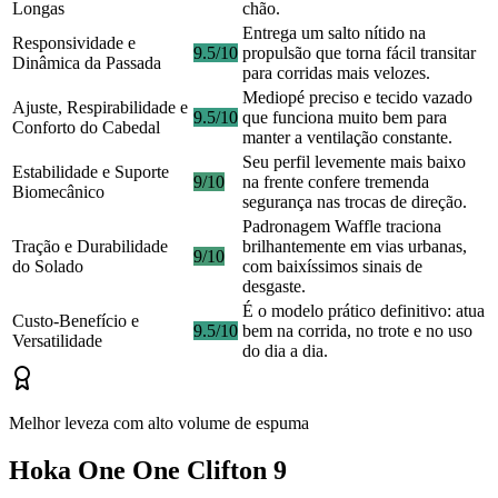
Longas
chão.
Entrega um salto nítido na
Responsividade e
9.5/10
propulsão que torna fácil transitar
Dinâmica da Passada
para corridas mais velozes.
Mediopé preciso e tecido vazado
Ajuste, Respirabilidade e
9.5/10
que funciona muito bem para
Conforto do Cabedal
manter a ventilação constante.
Seu perfil levemente mais baixo
Estabilidade e Suporte
9/10
na frente confere tremenda
Biomecânico
segurança nas trocas de direção.
Padronagem Waffle traciona
Tração e Durabilidade
brilhantemente em vias urbanas,
9/10
do Solado
com baixíssimos sinais de
desgaste.
É o modelo prático definitivo: atua
Custo-Benefício e
9.5/10
bem na corrida, no trote e no uso
Versatilidade
do dia a dia.
Melhor leveza com alto volume de espuma
Hoka One One Clifton 9