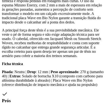
firmeza e resposta pedidas em rodagens mais curtas. O uso da
espuma Mizuno Enerzy, com 2 mm a mais de espessura em relação
às gerações passadas, aumentou a percepção de conforto sem
transformar o modelo em um calçado excessivamente mole. A
tradicional placa Wave em Bio Nylon garante a transição fluida do
impacto desde o calcanhar até a ponta dos dedos.
A principal força deste tênis é a sua previsibilidade mecânica. Ele
veste o pé de forma segura e não exige adaptação técnica para ser
usado. O cabedal, oferecido em Jacquard Mesh ou Smooth Stretch
Woven, recebeu melhorias de respirabilidade e conta com suporte
rígido no calcanhar que entrega grande segurança articular. É a
escolha certeira para quem deseja ter apenas um par de tênis no
armário para cobrir a maioria dos treinos semanais.
Ficha técnica
Pisada
: Neutra |
Drop
: 12 mm |
Peso aproximado
: 270 g (tamanho
40) |
Extras
: Solado de borracha X10 (composto com carbono para
altíssima durabilidade à abrasão) | Placa Wave em Bio Nylon
(oferece distribuição de impacto mecânica e ajuda na propulsão)
Prós