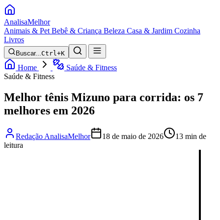
Analisa
Melhor
Animais & Pet
Bebê & Criança
Beleza
Casa & Jardim
Cozinha
Livros
Buscar...
Ctrl+K
Home
Saúde & Fitness
Saúde & Fitness
Melhor tênis Mizuno para corrida: os 7
melhores em 2026
Redação AnalisaMelhor
18 de maio de 2026
13 min de
leitura