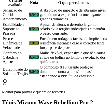
Critério
Nota
O que percebemos
avaliado
Sensação de
A absorção de impacto é de altíssimo nível,
Corrida e
9.5/10
gerando uma experiência aconchegante em
Amortecimento
grandes distâncias.
Estabilidade e
Apesar da altura, o desenho largo do
Suporte na
8.5/10
solado evita torções indesejadas e mantém
Passada
o passo constante.
Peso e
Focado em rodagens fáceis, ele impõe certa
Dinâmica de
7.0/10
resistência mecânica caso o corredor tente
Velocidade
forçar pace de prova.
Conforto do
Malha flexível, expansiva e que não causa
Cabedal e
9.5/10
atritos ou bolhas ao longo da evolução dos
Ajuste
quilômetros.
O composto X10 garante proteção
Durabilidade do
9.0/10
duradoura contra a abrasão do asfalto,
Solado e Tração
estendendo a vida útil da entressola.
Melhor para provas e quebra de recordes
Tênis Mizuno Wave Rebellion Pro 2