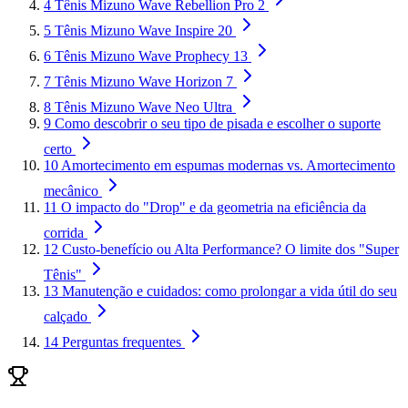
4
Tênis Mizuno Wave Rebellion Pro 2
5
Tênis Mizuno Wave Inspire 20
6
Tênis Mizuno Wave Prophecy 13
7
Tênis Mizuno Wave Horizon 7
8
Tênis Mizuno Wave Neo Ultra
9
Como descobrir o seu tipo de pisada e escolher o suporte
certo
10
Amortecimento em espumas modernas vs. Amortecimento
mecânico
11
O impacto do "Drop" e da geometria na eficiência da
corrida
12
Custo-benefício ou Alta Performance? O limite dos "Super
Tênis"
13
Manutenção e cuidados: como prolongar a vida útil do seu
calçado
14
Perguntas frequentes