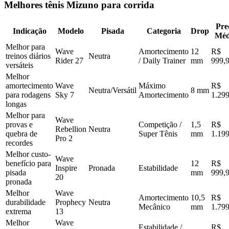
Melhores tênis Mizuno para corrida
Pre
Indicação
Modelo
Pisada
Categoria
Drop
Méd
Melhor para
Wave
Amortecimento
12
R$
treinos diários
Neutra
Rider 27
/ Daily Trainer
mm
999,
versáteis
Melhor
amortecimento
Wave
Máximo
R$
Neutra/Versátil
8 mm
para rodagens
Sky 7
Amortecimento
1.299
longas
Melhor para
Wave
provas e
Competição /
1,5
R$
Rebellion
Neutra
quebra de
Super Tênis
mm
1.199
Pro 2
recordes
Melhor custo-
Wave
benefício para
12
R$
Inspire
Pronada
Estabilidade
pisada
mm
999,
20
pronada
Melhor
Wave
Amortecimento
10,5
R$
durabilidade
Prophecy
Neutra
Mecânico
mm
1.799
extrema
13
Melhor
Wave
Estabilidade /
R$