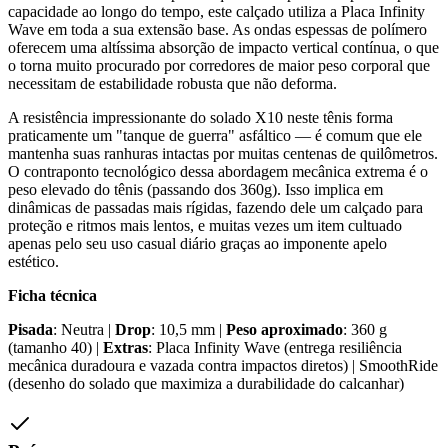
capacidade ao longo do tempo, este calçado utiliza a Placa Infinity
Wave em toda a sua extensão base. As ondas espessas de polímero
oferecem uma altíssima absorção de impacto vertical contínua, o que
o torna muito procurado por corredores de maior peso corporal que
necessitam de estabilidade robusta que não deforma.
A resistência impressionante do solado X10 neste tênis forma
praticamente um "tanque de guerra" asfáltico — é comum que ele
mantenha suas ranhuras intactas por muitas centenas de quilômetros.
O contraponto tecnológico dessa abordagem mecânica extrema é o
peso elevado do tênis (passando dos 360g). Isso implica em
dinâmicas de passadas mais rígidas, fazendo dele um calçado para
proteção e ritmos mais lentos, e muitas vezes um item cultuado
apenas pelo seu uso casual diário graças ao imponente apelo
estético.
Ficha técnica
Pisada
: Neutra |
Drop
: 10,5 mm |
Peso aproximado
: 360 g
(tamanho 40) |
Extras
: Placa Infinity Wave (entrega resiliência
mecânica duradoura e vazada contra impactos diretos) | SmoothRide
(desenho do solado que maximiza a durabilidade do calcanhar)