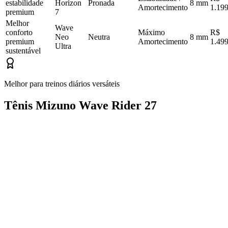
estabilidade
Horizon
Pronada
8 mm
Amortecimento
1.199
premium
7
Melhor
Wave
conforto
Máximo
R$
Neo
Neutra
8 mm
premium
Amortecimento
1.499
Ultra
sustentável
Melhor para treinos diários versáteis
Tênis Mizuno Wave Rider 27