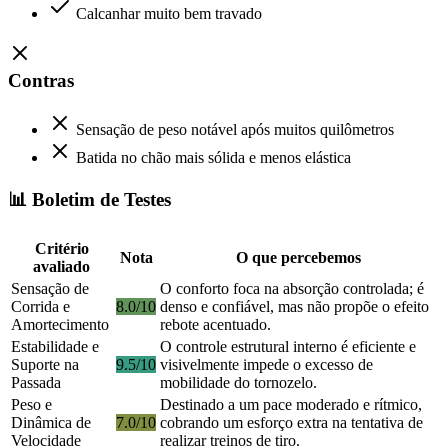
Calcanhar muito bem travado
Contras
Sensação de peso notável após muitos quilômetros
Batida no chão mais sólida e menos elástica
📊 Boletim de Testes
Critério
Nota
O que percebemos
avaliado
Sensação de
O conforto foca na absorção controlada; é
Corrida e
8.0/10
denso e confiável, mas não propõe o efeito
Amortecimento
rebote acentuado.
Estabilidade e
O controle estrutural interno é eficiente e
Suporte na
9.5/10
visivelmente impede o excesso de
Passada
mobilidade do tornozelo.
Peso e
Destinado a um pace moderado e rítmico,
Dinâmica de
7.0/10
cobrando um esforço extra na tentativa de
Velocidade
realizar treinos de tiro.