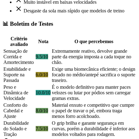
Muito instável em baixas velocidades
Desgaste da sola mais rápido que modelos de treino
📊 Boletim de Testes
Critério
Nota
O que percebemos
avaliado
Sensação de
Extremamente reativo, devolve grande
Corrida e
9.5/10
parte da energia imposta a cada toque no
Amortecimento
chão.
Estabilidade e
Exige uma biomecânica eficiente; o design
Suporte na
6.0/10
focado no médio/antepé sacrifica o suporte
Passada
traseiro.
Peso e
É o modelo definitivo para manter paces
Dinâmica de
10.0/10
velozes ou lutar por pódios sem carregar
Velocidade
gramas extras.
Conforto do
Material enxuto e competitivo que cumpre
Cabedal e
8.0/10
o papel de travar o pé, embora traga
Ajuste
menos forro acolchoado.
Durabilidade
O grip brilha e garante segurança em
do Solado e
7.5/10
curvas, porém a durabilidade é inferior aos
Tração
modelos voltados para rodagem.