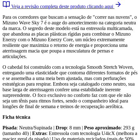
Veja a revisão completa deste produto clicando aqui
Para os corredores que buscam a sensação de "correr nas nuvens", o
Mizuno Wave Sky 7 é o auge do amortecimento na categoria neutra
da marca. O segredo deste modelo está na entressola multicamada,
que abandona as placas plásticas rígidas para combinar o Mizuno
Enerzy com o Mizuno Enerzy Core, um núcleo extremamente
resiliente que maximiza o retorno de energia e proporciona uma
aterrissagem macia que poupa a musculatura de pernas e
articulações.
O cabedal foi construído com a tecnologia Smooth Stretch Woven,
entregando uma elasticidade que contorna diferentes formatos de pés
e se assemelha a uma meia bem ajustada, mas com perfurações
estratégicas para respirar. Embora seja catalogado como neutro, sua
base larga de aterrissagem confere uma estabilidade inerente
surpreendente. O foco exclusivo no conforto faz com que ele não
seja um tênis para ritmos fortes, sendo o companheiro ideal para
longões de final de semana e treinos de recuperação aeróbica.
Ficha técnica
Pisada
: Neutra/Supinada |
Drop
: 8 mm |
Peso aproximado
: 293 g
(tamanho 40) |
Extras
: Entressola com tecnologia U4icX (melhora a
maciez geral da pisada) | Uso de materiais reciclados (mais de 50%