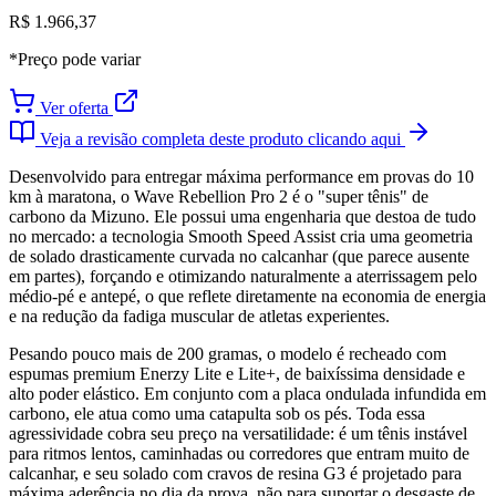
R$ 1.966,37
*Preço pode variar
Ver oferta
Veja a revisão completa deste produto clicando aqui
Desenvolvido para entregar máxima performance em provas do 10
km à maratona, o Wave Rebellion Pro 2 é o "super tênis" de
carbono da Mizuno. Ele possui uma engenharia que destoa de tudo
no mercado: a tecnologia Smooth Speed Assist cria uma geometria
de solado drasticamente curvada no calcanhar (que parece ausente
em partes), forçando e otimizando naturalmente a aterrissagem pelo
médio-pé e antepé, o que reflete diretamente na economia de energia
e na redução da fadiga muscular de atletas experientes.
Pesando pouco mais de 200 gramas, o modelo é recheado com
espumas premium Enerzy Lite e Lite+, de baixíssima densidade e
alto poder elástico. Em conjunto com a placa ondulada infundida em
carbono, ele atua como uma catapulta sob os pés. Toda essa
agressividade cobra seu preço na versatilidade: é um tênis instável
para ritmos lentos, caminhadas ou corredores que entram muito de
calcanhar, e seu solado com cravos de resina G3 é projetado para
máxima aderência no dia da prova, não para suportar o desgaste de