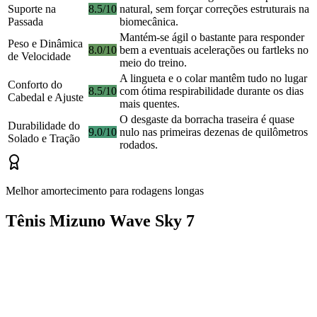
Suporte na
8.5/10
natural, sem forçar correções estruturais na
Passada
biomecânica.
Mantém-se ágil o bastante para responder
Peso e Dinâmica
8.0/10
bem a eventuais acelerações ou fartleks no
de Velocidade
meio do treino.
A lingueta e o colar mantêm tudo no lugar
Conforto do
8.5/10
com ótima respirabilidade durante os dias
Cabedal e Ajuste
mais quentes.
O desgaste da borracha traseira é quase
Durabilidade do
9.0/10
nulo nas primeiras dezenas de quilômetros
Solado e Tração
rodados.
Melhor amortecimento para rodagens longas
Tênis Mizuno Wave Sky 7