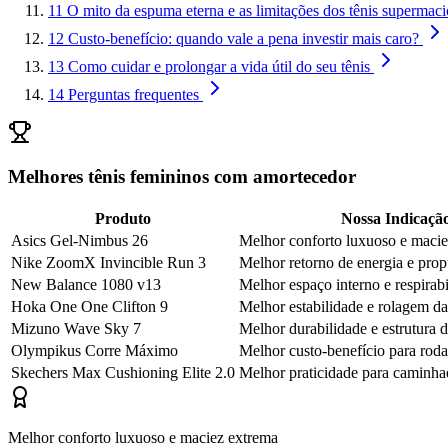
11
O mito da espuma eterna e as limitações dos tênis supermaci
12
Custo-benefício: quando vale a pena investir mais caro?
13
Como cuidar e prolongar a vida útil do seu tênis
14
Perguntas frequentes
Melhores tênis femininos com amortecedor
Produto
Nossa Indicaçã
Asics Gel-Nimbus 26
Melhor conforto luxuoso e maci
Nike ZoomX Invincible Run 3
Melhor retorno de energia e prop
New Balance 1080 v13
Melhor espaço interno e respirab
Hoka One One Clifton 9
Melhor estabilidade e rolagem d
Mizuno Wave Sky 7
Melhor durabilidade e estrutura 
Olympikus Corre Máximo
Melhor custo-benefício para roda
Skechers Max Cushioning Elite 2.0
Melhor praticidade para caminha
Melhor conforto luxuoso e maciez extrema