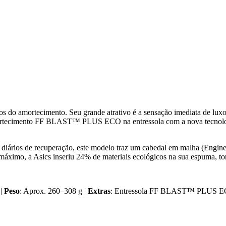
 do amortecimento. Seu grande atrativo é a sensação imediata de luxo
amortecimento FF BLAST™ PLUS ECO na entressola com a nova tecnolo
diários de recuperação, este modelo traz um cabedal em malha (Engine
 máximo, a Asics inseriu 24% de materiais ecológicos na sua espuma,
 |
Peso
: Aprox. 260–308 g |
Extras
: Entressola FF BLAST™ PLUS ECO (