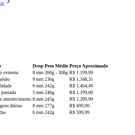
os
o
Drop
Peso Médio
Preço Aproximado
ez extrema
8 mm
260g - 308g
R$ 1.199,99
ulsão
9 mm
236g
R$ 1.348,31
ilidade
6 mm
242g
R$ 1.404,49
a passada
5 mm
246g
R$ 1.199,00
de amortecimento
8 mm
245g
R$ 1.299,99
gens diárias
8 mm
277g
R$ 499,90
das
6 mm
242g
R$ 599,99