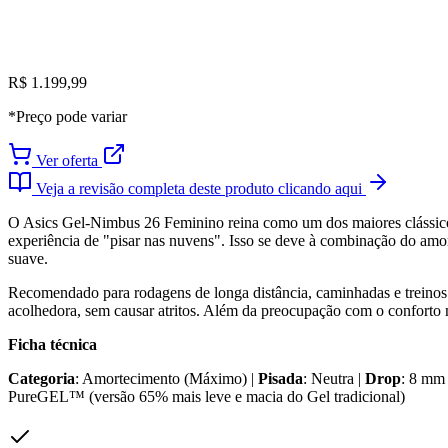
R$ 1.199,99
*Preço pode variar
Ver oferta
Veja a revisão completa deste produto clicando aqui
O Asics Gel-Nimbus 26 Feminino reina como um dos maiores clássicos
experiência de "pisar nas nuvens". Isso se deve à combinação do 
suave.
Recomendado para rodagens de longa distância, caminhadas e treinos 
acolhedora, sem causar atritos. Além da preocupação com o conforto
Ficha técnica
Categoria
: Amortecimento (Máximo) |
Pisada
: Neutra |
Drop
: 8 mm
PureGEL™ (versão 65% mais leve e macia do Gel tradicional)