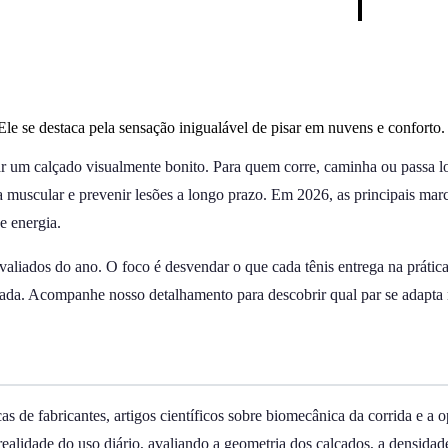
e se destaca pela sensação inigualável de pisar em nuvens e conforto.
 um calçado visualmente bonito. Para quem corre, caminha ou passa lo
diga muscular e prevenir lesões a longo prazo. Em 2026, as principais 
e energia.
iados do ano. O foco é desvendar o que cada tênis entrega na prática: 
pisada. Acompanhe nosso detalhamento para descobrir qual par se adapta 
as de fabricantes, artigos científicos sobre biomecânica da corrida e 
a realidade do uso diário, avaliando a geometria dos calçados, a densida