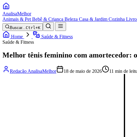
Analisa
Melhor
Animais & Pet
Bebê & Criança
Beleza
Casa & Jardim
Cozinha
Livro
Buscar...
Ctrl+K
Home
Saúde & Fitness
Saúde & Fitness
Melhor tênis feminino com amortecedor: o
Redação AnalisaMelhor
18 de maio de 2026
11 min de leit