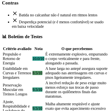
Contras
Batida no calcanhar não é natural em ritmos lentos
Desperdiça potencial (e é menos confortável) se usado
em baixa velocidade
📊 Boletim de Testes
Critério avaliado
Nota
O que percebemos
Propulsão e
É extremamente explosivo, empurrando
Retorno de
10.0/10
o corpo verticalmente e para frente,
Energia
alongando a passada.
Estabilidade em
A base larga no antepé assegura suporte
Curvas e Terrenos
8.5/10
adequado nas aterrissagens em curvas e
Irregulares
pisos ligeiramente irregulares.
A incrível redução de peso exige muito
Preservação
menos esforço nas trocas de passo
Muscular em
9.5/10
durante os quilômetros finais das
Treinos Longos
maratonas.
Ajuste,
Malha altamente respirável e ajuste
Respirabilidade e
9.5/10
exato que evita aquecimento excessivo
Lockdown do