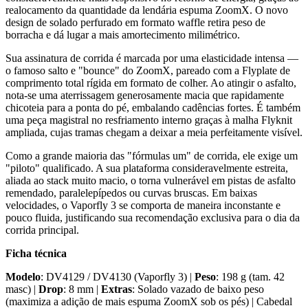
realocamento da quantidade da lendária espuma ZoomX. O novo
design de solado perfurado em formato waffle retira peso de
borracha e dá lugar a mais amortecimento milimétrico.
Sua assinatura de corrida é marcada por uma elasticidade intensa —
o famoso salto e "bounce" do ZoomX, pareado com a Flyplate de
comprimento total rígida em formato de colher. Ao atingir o asfalto,
nota-se uma aterrissagem generosamente macia que rapidamente
chicoteia para a ponta do pé, embalando cadências fortes. É também
uma peça magistral no resfriamento interno graças à malha Flyknit
ampliada, cujas tramas chegam a deixar a meia perfeitamente visível.
Como a grande maioria das "fórmulas um" de corrida, ele exige um
"piloto" qualificado. A sua plataforma consideravelmente estreita,
aliada ao stack muito macio, o torna vulnerável em pistas de asfalto
remendado, paralelepípedos ou curvas bruscas. Em baixas
velocidades, o Vaporfly 3 se comporta de maneira inconstante e
pouco fluida, justificando sua recomendação exclusiva para o dia da
corrida principal.
Ficha técnica
Modelo
: DV4129 / DV4130 (Vaporfly 3) |
Peso
: 198 g (tam. 42
masc) |
Drop
: 8 mm |
Extras
: Solado vazado de baixo peso
(maximiza a adição de mais espuma ZoomX sob os pés) | Cabedal