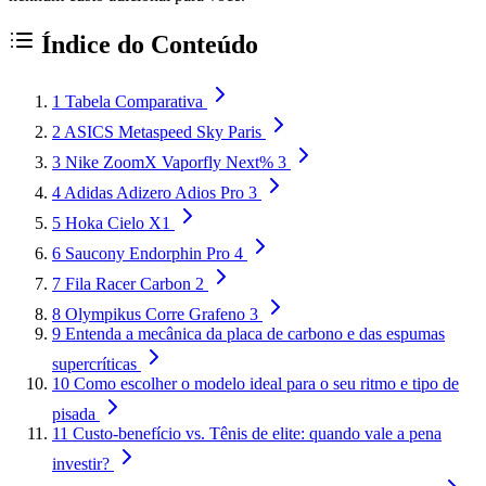
Índice do Conteúdo
1
Tabela Comparativa
2
ASICS Metaspeed Sky Paris
3
Nike ZoomX Vaporfly Next% 3
4
Adidas Adizero Adios Pro 3
5
Hoka Cielo X1
6
Saucony Endorphin Pro 4
7
Fila Racer Carbon 2
8
Olympikus Corre Grafeno 3
9
Entenda a mecânica da placa de carbono e das espumas
supercríticas
10
Como escolher o modelo ideal para o seu ritmo e tipo de
pisada
11
Custo-benefício vs. Tênis de elite: quando vale a pena
investir?