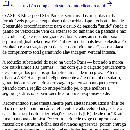
Veja a revisão completa deste produto clicando aqui
O ASICS Metaspeed Sky Paris é, sem dúvidas, uma das mais
formidáveis peças de engenharia de corrida disponíveis atualmente.
Construído especificamente para o estilo de passada "stride" (onde o
ganho de velocidade vem da extensão do tamanho da passada e não
da cadência), ele recebeu grandes atualizações ao substituir sua
espuma original pela nova FF Turbo+, muito mais leve e elástica. O
resultado é a sensação pura de estar correndo "no ar", com a placa
de comprimento total garantindo alavancagem vertical intensa.
A redução substancial de peso na versão Paris — batendo a marca
dos baixíssimos 183 gramas — faz com que o calçado praticamente
desapareça dos pés nos quilômetros finais de uma prova. Além
disso, a ASICS alargou inteligentemente a área frontal do solado,
garantindo uma zona de aterrissagem generosa para quem corre
pisando com a região do antepé/médio pé, o que melhora a
segurança direcional sem sacrificar a brutal responsividade.
Recomendado fundamentalmente para atletas habituados a tênis de
placa e que tenham mecânica eficiente de alta velocidade, este é o
calçado para dias de bater relações pessoais (PR) desde um 5K até
uma maratona olímpica. Por outro lado, ele exige compromisso
muscular: a estrutura brilha nas alavancas agressivas, porém entrega
uma transição um pouco artificial em trotes lentos ou aquecimentos.