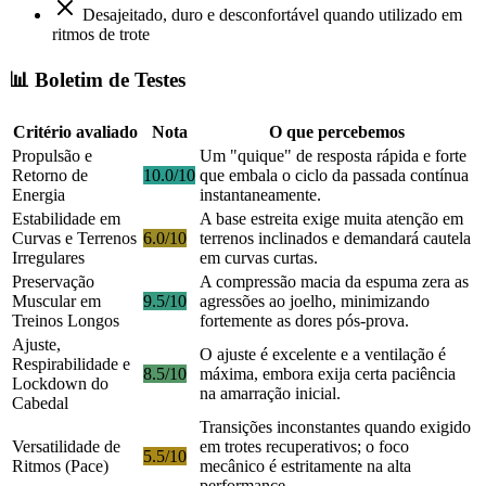
Desajeitado, duro e desconfortável quando utilizado em
ritmos de trote
📊 Boletim de Testes
Critério avaliado
Nota
O que percebemos
Propulsão e
Um "quique" de resposta rápida e forte
Retorno de
10.0/10
que embala o ciclo da passada contínua
Energia
instantaneamente.
Estabilidade em
A base estreita exige muita atenção em
Curvas e Terrenos
6.0/10
terrenos inclinados e demandará cautela
Irregulares
em curvas curtas.
Preservação
A compressão macia da espuma zera as
Muscular em
9.5/10
agressões ao joelho, minimizando
Treinos Longos
fortemente as dores pós-prova.
Ajuste,
O ajuste é excelente e a ventilação é
Respirabilidade e
8.5/10
máxima, embora exija certa paciência
Lockdown do
na amarração inicial.
Cabedal
Transições inconstantes quando exigido
Versatilidade de
em trotes recuperativos; o foco
5.5/10
Ritmos (Pace)
mecânico é estritamente na alta
performance.