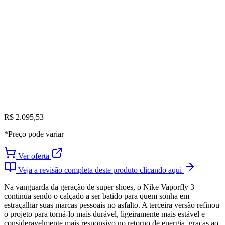
R$ 2.095,53
*Preço pode variar
Ver oferta
Veja a revisão completa deste produto clicando aqui
Na vanguarda da geração de super shoes, o Nike Vaporfly 3
continua sendo o calçado a ser batido para quem sonha em
estraçalhar suas marcas pessoais no asfalto. A terceira versão refinou
o projeto para torná-lo mais durável, ligeiramente mais estável e
consideravelmente mais responsivo no retorno de energia, graças ao