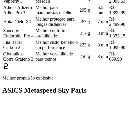
Vaporfly 3
pessoais
2.095,53
Adidas Adizero
Melhor para
6,5
R$
205 g
Adios Pro 3
maratonistas de elite
mm
1.899,99
Melhor proteção para
R$
Hoka Cielo X1
263 g
7 mm
longas distâncias
2.499,90
Saucony
Melhor conforto e
R$
217 g
8 mm
Endorphin Pro 4
estabilidade
1.372,15
Fila Racer
Melhor custo-benefício
R$
223 g
8 mm
Carbon 2
em performance
1.099,90
Olympikus
Melhor versatilidade
R$
256 g
8 mm
Corre Grafeno 3
para treinos
669,90
Melhor propulsão explosiva
ASICS Metaspeed Sky Paris