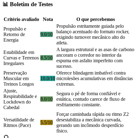
📊 Boletim de Testes
Critério avaliado
Nota
O que percebemos
Propulsão estritamente guiada pelo
Propulsão e
balanço acentuado do formato rocker,
Retorno de
9.0/10
exigindo turnover mecânico alto do
Energia
atleta.
A largura estrutural e as asas de carbono
Estabilidade em
ancoram o corredor no interior da
Curvas e Terrenos
8.5/10
espuma em asfalto imperfeito com
Irregulares
sucesso.
Preservação
Oferece blindagem imbatível contra
Muscular em
10.0/10
microlesões acumulativas em distâncias
Treinos Longos
extremas.
Ajuste,
Segura o pé de forma confiável e
Respirabilidade e
8.0/10
estática, contudo carece de fluxo de
Lockdown do
resfriamento constante.
Cabedal
Forçar caminhada rápida ou ritmo Z2
Versatilidade de
desestabiliza a mecânica curvada,
5.5/10
Ritmos (Pace)
gerando um incômodo desperdício
físico.