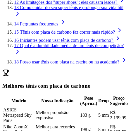
12
As limitações dos "super shoes": eles causam lesões?
13
Como cuidar do seu super tênis e prolongar sua vida útil
14
Perguntas frequentes
15
Tênis com placa de carbono faz correr mais rápido?
16
Iniciantes podem usar tênis com placa de carbono?
17
Qual é a durabilidade média de um tênis de competição?
18
Posso usar tênis com placa na esteira ou na academia?
Melhores tênis com placa de carbono
Peso
Preço
Modelo
Nossa Indicação
Drop
(Aprox.)
Sugerido
ASICS
Melhor propulsão
R$
Metaspeed Sky
183 g
5 mm
explosiva
2.199,99
Paris
Nike ZoomX
Melhor para recordes
R$
198 g
8 mm