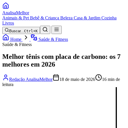
Analisa
Melhor
Animais & Pet
Bebê & Criança
Beleza
Casa & Jardim
Cozinha
Livros
Buscar...
Ctrl+K
Home
Saúde & Fitness
Saúde & Fitness
Melhor tênis com placa de carbono: os 7
melhores em 2026
Redação AnalisaMelhor
18 de maio de 2026
16 min de
leitura