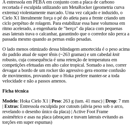
A entressola em PEBA em conjunto com a placa de carbono
recortada é esculpida utilizando um MetaRocker (geometria curva
extrema) violentamente marcado. Uma vez calçado e induzido, o
Cielo X1 literalmente força o pé do atleta para a frente criando um
ciclo perpétuo de rolagem. Para estabilizar essa base volumosa em
ritmo acelerado, a engenharia de "berço" da placa com pequenas
asas laterais trava o calcanhar, garantindo que o corredor não perca a
passada mesmo quando as pernas estão pesadas.
O lado menos otimizado dessa blindagem amortecida é o peso acima
do padrão atual de super tênis (~263 gramas) e um cabedal
knit
robusto, cuja consequência é uma retenção de temperatura em
competições efetuadas em alto calor tropical. Somado a isso, correr
devagar a bordo de um rocker tão agressivo gera enorme confusão
de movimentos, provando que o Hoka prefere manter-se a toda
velocidade e não a passos amenos.
Ficha técnica
Modelo
: Hoka Cielo X1 |
Peso
: 263 g (tam. 41 masc) |
Drop
: 7 mm
|
Extras
: Entressola esculpida por cutouts (alivia peso sob o arco,
revelando o desenho único da placa) | Active Foot Frame
assimétrico e asas na placa (abraçam e travam laterais evitando as
torções em super espumas)