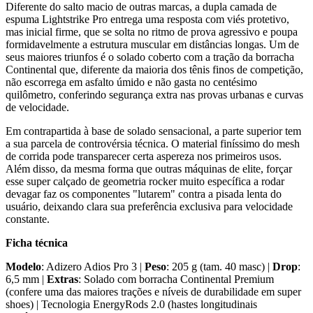
Diferente do salto macio de outras marcas, a dupla camada de
espuma Lightstrike Pro entrega uma resposta com viés protetivo,
mas inicial firme, que se solta no ritmo de prova agressivo e poupa
formidavelmente a estrutura muscular em distâncias longas. Um de
seus maiores triunfos é o solado coberto com a tração da borracha
Continental que, diferente da maioria dos tênis finos de competição,
não escorrega em asfalto úmido e não gasta no centésimo
quilômetro, conferindo segurança extra nas provas urbanas e curvas
de velocidade.
Em contrapartida à base de solado sensacional, a parte superior tem
a sua parcela de controvérsia técnica. O material finíssimo do mesh
de corrida pode transparecer certa aspereza nos primeiros usos.
Além disso, da mesma forma que outras máquinas de elite, forçar
esse super calçado de geometria rocker muito específica a rodar
devagar faz os componentes "lutarem" contra a pisada lenta do
usuário, deixando clara sua preferência exclusiva para velocidade
constante.
Ficha técnica
Modelo
: Adizero Adios Pro 3 |
Peso
: 205 g (tam. 40 masc) |
Drop
:
6,5 mm |
Extras
: Solado com borracha Continental Premium
(confere uma das maiores trações e níveis de durabilidade em super
shoes) | Tecnologia EnergyRods 2.0 (hastes longitudinais