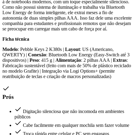
à de notebooks modernos, com um toque especialmente silencioso.
Como não possui sistema de iluminação e trabalha via Bluetooth
Low Energy de forma inteligente, ele extrai meses a fio de
autonomia de duas simples pilhas AAA. Isso faz dele uma excelente
companhia para estudantes e profissionais remotos que não desejam
se preocupar em carregar mais um cabo de força por aí.
Ficha técnica
Modelo
: Pebble Keys 2 K380s |
Layout
: US (Americano,
QWERTY) |
Conexão
: Bluetooth Low Energy (Easy-Switch até 3
dispositivos) |
Peso
: 415 g |
Alimentação
: 2 pilhas AAA |
Extras
:
Fabricação sustentável (feito com mais de 50% de plástico reciclado
no modelo Grafite) | Integração via Logi Options+ (permite
reatribuição de teclas e criação de macros personalizadas)
Prós
Digitação silenciosa que não incomoda em ambientes
públicos
Cabe facilmente em qualquer mochila sem fazer volume
Troca rápida entre celular e PC sem engasgos