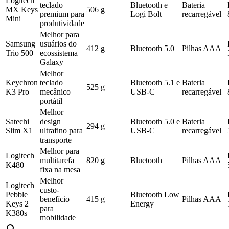
Logitech
teclado
Bluetooth e
Bateria
MX Keys
506 g
premium para
Logi Bolt
recarregável
Mini
produtividade
Melhor para
Samsung
usuários do
412 g
Bluetooth 5.0
Pilhas AAA
Trio 500
ecossistema
Galaxy
Melhor
Keychron
teclado
Bluetooth 5.1 e
Bateria
525 g
K3 Pro
mecânico
USB-C
recarregável
portátil
Melhor
Satechi
design
Bluetooth 5.0 e
Bateria
294 g
Slim X1
ultrafino para
USB-C
recarregável
transporte
Melhor para
Logitech
multitarefa
820 g
Bluetooth
Pilhas AAA
K480
fixa na mesa
Melhor
Logitech
custo-
Pebble
Bluetooth Low
benefício
415 g
Pilhas AAA
Keys 2
Energy
para
K380s
mobilidade