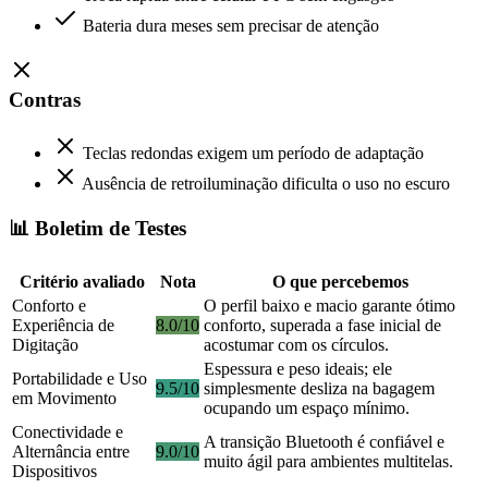
Bateria dura meses sem precisar de atenção
Contras
Teclas redondas exigem um período de adaptação
Ausência de retroiluminação dificulta o uso no escuro
📊 Boletim de Testes
Critério avaliado
Nota
O que percebemos
Conforto e
O perfil baixo e macio garante ótimo
Experiência de
8.0/10
conforto, superada a fase inicial de
Digitação
acostumar com os círculos.
Espessura e peso ideais; ele
Portabilidade e Uso
9.5/10
simplesmente desliza na bagagem
em Movimento
ocupando um espaço mínimo.
Conectividade e
A transição Bluetooth é confiável e
Alternância entre
9.0/10
muito ágil para ambientes multitelas.
Dispositivos