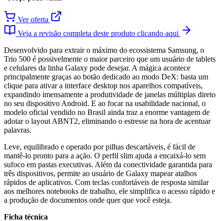
Ver oferta
Veja a revisão completa deste produto clicando aqui
Desenvolvido para extrair o máximo do ecossistema Samsung, o
Trio 500 é possivelmente o maior parceiro que um usuário de tablets
e celulares da linha Galaxy pode desejar. A mágica acontece
principalmente graças ao botão dedicado ao modo DeX: basta um
clique para ativar a interface desktop nos aparelhos compatíveis,
expandindo imensamente a produtividade de janelas múltiplas direto
no seu dispositivo Android. E ao focar na usabilidade nacional, o
modelo oficial vendido no Brasil ainda traz a enorme vantagem de
adotar o layout ABNT2, eliminando o estresse na hora de acentuar
palavras.
Leve, equilibrado e operado por pilhas descartáveis, é fácil de
mantê-lo pronto para a ação. O perfil slim ajuda a encaixá-lo sem
sufoco em pastas executivas. Além da conectividade garantida para
três dispositivos, permite ao usuário de Galaxy mapear atalhos
rápidos de aplicativos. Com teclas confortáveis de resposta similar
aos melhores notebooks de trabalho, ele simplifica o acesso rápido e
a produção de documentos onde quer que você esteja.
Ficha técnica