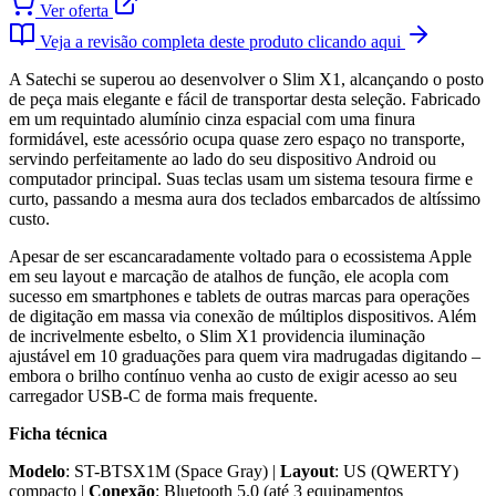
Ver oferta
Veja a revisão completa deste produto clicando aqui
A Satechi se superou ao desenvolver o Slim X1, alcançando o posto
de peça mais elegante e fácil de transportar desta seleção. Fabricado
em um requintado alumínio cinza espacial com uma finura
formidável, este acessório ocupa quase zero espaço no transporte,
servindo perfeitamente ao lado do seu dispositivo Android ou
computador principal. Suas teclas usam um sistema tesoura firme e
curto, passando a mesma aura dos teclados embarcados de altíssimo
custo.
Apesar de ser escancaradamente voltado para o ecossistema Apple
em seu layout e marcação de atalhos de função, ele acopla com
sucesso em smartphones e tablets de outras marcas para operações
de digitação em massa via conexão de múltiplos dispositivos. Além
de incrivelmente esbelto, o Slim X1 providencia iluminação
ajustável em 10 graduações para quem vira madrugadas digitando –
embora o brilho contínuo venha ao custo de exigir acesso ao seu
carregador USB-C de forma mais frequente.
Ficha técnica
Modelo
: ST-BTSX1M (Space Gray) |
Layout
: US (QWERTY)
compacto |
Conexão
: Bluetooth 5.0 (até 3 equipamentos