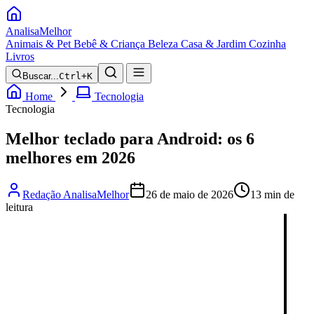
Analisa
Melhor
Animais & Pet
Bebê & Criança
Beleza
Casa & Jardim
Cozinha
Livros
Buscar...
Ctrl+K
Home
Tecnologia
Tecnologia
Melhor teclado para Android: os 6
melhores em 2026
Redação AnalisaMelhor
26 de maio de 2026
13 min de
leitura