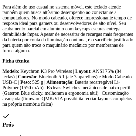
Para além do uso casual no sistema móvel, este teclado atende
também quem busca altíssimo desempenho ao conectar-se a
computadores. No modo cabeado, oferece impressionante tempo de
resposta ideal para gamers ou desenvolvedores de alto nível. Seu
acabamento parcial em alumínio com keycaps escuras entrega
durabilidade ímpar. Apesar de necessitar de recargas mais frequentes
da bateria por conta da iluminação contínua, é o sacrifício justificado
para quem não troca o maquinário mecânico por membranas de
forma alguma.
Ficha técnica
Modelo
: Keychron K3 Pro Wireless |
Layout
: ANSI 75% (84
teclas) |
Conexão
: Bluetooth 5.1 (até 3 aparelhos) e Modo Cabeado
USB-C |
Peso
: 525 g |
Alimentação
: Bateria recarregável Li-
Polymer (1550 mAh) |
Extras
: Switches mecânicos de baixo perfil
(Gateron Blue clicky, melhoram a ergonomia tátil) | Customização
avançada (firmware QMK/VIA possibilita recriar layouts completos
na própria memória física)
Prós