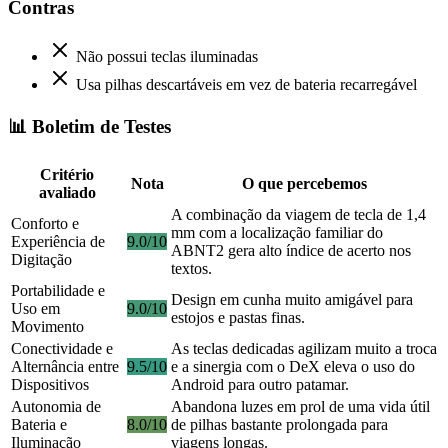
Contras
Não possui teclas iluminadas
Usa pilhas descartáveis em vez de bateria recarregável
📊 Boletim de Testes
Critério
Nota
O que percebemos
avaliado
A combinação da viagem de tecla de 1,4
Conforto e
mm com a localização familiar do
Experiência de
9.0/10
ABNT2 gera alto índice de acerto nos
Digitação
textos.
Portabilidade e
Design em cunha muito amigável para
Uso em
9.0/10
estojos e pastas finas.
Movimento
Conectividade e
As teclas dedicadas agilizam muito a troca
Alternância entre
9.5/10
e a sinergia com o DeX eleva o uso do
Dispositivos
Android para outro patamar.
Autonomia de
Abandona luzes em prol de uma vida útil
Bateria e
8.0/10
de pilhas bastante prolongada para
Iluminação
viagens longas.