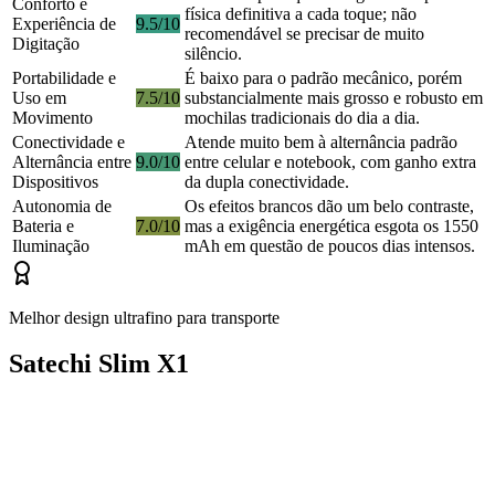
Conforto e
física definitiva a cada toque; não
Experiência de
9.5/10
recomendável se precisar de muito
Digitação
silêncio.
Portabilidade e
É baixo para o padrão mecânico, porém
Uso em
7.5/10
substancialmente mais grosso e robusto em
Movimento
mochilas tradicionais do dia a dia.
Conectividade e
Atende muito bem à alternância padrão
Alternância entre
9.0/10
entre celular e notebook, com ganho extra
Dispositivos
da dupla conectividade.
Autonomia de
Os efeitos brancos dão um belo contraste,
Bateria e
7.0/10
mas a exigência energética esgota os 1550
Iluminação
mAh em questão de poucos dias intensos.
Melhor design ultrafino para transporte
Satechi Slim X1