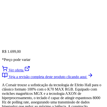
R$ 1.699,00
*Preço pode variar
Ver oferta
Veja a revisão completa deste produto clicando aqui
A Corsair trouxe a sofisticação da tecnologia de Efeito Hall para o
clássico formato 100% com o K70 MAX RGB. Equipado com
switches magnéticos MGX e a tecnologia AXON de
hiperprocessamento, o teclado é capaz de atingir espantosos 8000
Hz de polling rate, assegurando uma transmissão de dados
hiperveloz que reduz ao máximo a latência. A construção