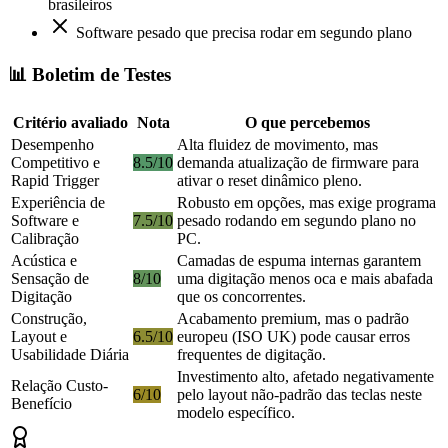
brasileiros
Software pesado que precisa rodar em segundo plano
📊 Boletim de Testes
Critério avaliado
Nota
O que percebemos
Desempenho
Alta fluidez de movimento, mas
Competitivo e
8.5/10
demanda atualização de firmware para
Rapid Trigger
ativar o reset dinâmico pleno.
Experiência de
Robusto em opções, mas exige programa
Software e
7.5/10
pesado rodando em segundo plano no
Calibração
PC.
Acústica e
Camadas de espuma internas garantem
Sensação de
8/10
uma digitação menos oca e mais abafada
Digitação
que os concorrentes.
Construção,
Acabamento premium, mas o padrão
Layout e
6.5/10
europeu (ISO UK) pode causar erros
Usabilidade Diária
frequentes de digitação.
Investimento alto, afetado negativamente
Relação Custo-
6/10
pelo layout não-padrão das teclas neste
Benefício
modelo específico.