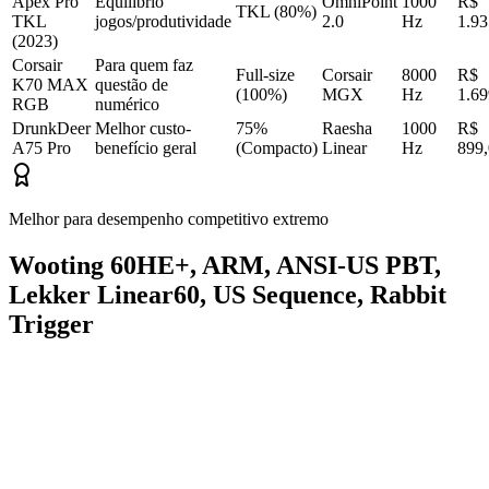
Apex Pro
Equilíbrio
OmniPoint
1000
R$
TKL (80%)
TKL
jogos/produtividade
2.0
Hz
1.93
(2023)
Corsair
Para quem faz
Full-size
Corsair
8000
R$
K70 MAX
questão de
(100%)
MGX
Hz
1.69
RGB
numérico
DrunkDeer
Melhor custo-
75%
Raesha
1000
R$
A75 Pro
benefício geral
(Compacto)
Linear
Hz
899
Melhor para desempenho competitivo extremo
Wooting 60HE+, ARM, ANSI-US PBT,
Lekker Linear60, US Sequence, Rabbit
Trigger