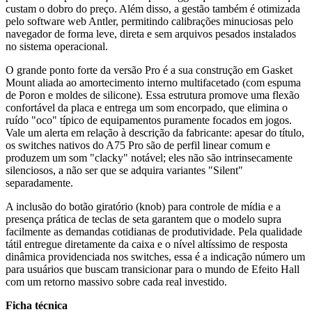
custam o dobro do preço. Além disso, a gestão também é otimizada
pelo software web Antler, permitindo calibrações minuciosas pelo
navegador de forma leve, direta e sem arquivos pesados instalados
no sistema operacional.
O grande ponto forte da versão Pro é a sua construção em Gasket
Mount aliada ao amortecimento interno multifacetado (com espuma
de Poron e moldes de silicone). Essa estrutura promove uma flexão
confortável da placa e entrega um som encorpado, que elimina o
ruído "oco" típico de equipamentos puramente focados em jogos.
Vale um alerta em relação à descrição da fabricante: apesar do título,
os switches nativos do A75 Pro são de perfil linear comum e
produzem um som "clacky" notável; eles não são intrinsecamente
silenciosos, a não ser que se adquira variantes "Silent"
separadamente.
A inclusão do botão giratório (knob) para controle de mídia e a
presença prática de teclas de seta garantem que o modelo supra
facilmente as demandas cotidianas de produtividade. Pela qualidade
tátil entregue diretamente da caixa e o nível altíssimo de resposta
dinâmica providenciada nos switches, essa é a indicação número um
para usuários que buscam transicionar para o mundo de Efeito Hall
com um retorno massivo sobre cada real investido.
Ficha técnica