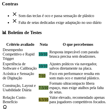
Contras
Som das teclas é oco e passa sensação de plástico
Falta de setas dedicadas exige adaptação no uso diário
📊 Boletim de Testes
Critério avaliado
Nota
O que percebemos
Desempenho
Resposta impecável com parada
Competitivo e Rapid
10/10
brusca precisa sem deadzones.
Trigger
Experiência de
Ajustes práticos via navegador,
10/10
Software e Calibração
salvos diretamente na placa.
Acústica e Sensação
Foco em performance resulta em
7/10
de Digitação
som mais oco e material plástico.
Formato ultracompacto libera
Construção, Layout e
7.5/10
espaço, mas exige atalhos pela falta
Usabilidade Diária
de setas.
Relação Custo-
Valor elevado, recomendado apenas
6.5/10
Benefício
para jogadores competitivos focados.