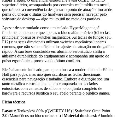
Rapid Trigger. O diferencial estrutural é a tela OLED no canto
superior direito, acompanhada por controles multimídia em metal,
que oferece a conveniência de ajustar o ponto de atuação, trocar de
perfis ou checar o status do hardware sem precisar navegar pelo
software de desktop — algo muito útil no meio das partidas.
Apesar de ser rotulado como um teclado HyperMagnetic, é
fundamental entender que apenas o bloco alfanumérico (61 teclas
principais) possui os switches magnéticos. As teclas de função (F1-
F12) e as setas direcionais utilizam switches mecânicos lineares
comuns, que não se beneficiam dos ajustes de atuação ou do gatilho
rápido. A sua base construída em alumínio aeronáutico atesta a
altíssima durabilidade do equipamento e acompanha um apoio de
pulso ergonômico, promovendo ótimo conforto.
Ele é altamente indicado para quem busca a modernidade do Efeito
Hall para jogos, mas não quer sacrificar as teclas direcionais
essenciais para navegação e trabalho. Embora a digitação soe um
tanto metálica e estridente quando comparada aos teclados
entusiastas com camadas de silicone, o conjunto completo de
hardware e recursos justifica o seu apelo perante o público gamer.
Ficha técnica
Layout
: Tenkeyless 80% (QWERTY US) |
Switches
: OmniPoint
2.0 (Magnéticos no bloco principal) |
Material do chassi
: Alumínio