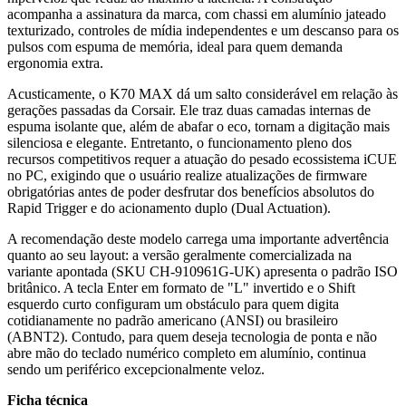
acompanha a assinatura da marca, com chassi em alumínio jateado
texturizado, controles de mídia independentes e um descanso para os
pulsos com espuma de memória, ideal para quem demanda
ergonomia extra.
Acusticamente, o K70 MAX dá um salto considerável em relação às
gerações passadas da Corsair. Ele traz duas camadas internas de
espuma isolante que, além de abafar o eco, tornam a digitação mais
silenciosa e elegante. Entretanto, o funcionamento pleno dos
recursos competitivos requer a atuação do pesado ecossistema iCUE
no PC, exigindo que o usuário realize atualizações de firmware
obrigatórias antes de poder desfrutar dos benefícios absolutos do
Rapid Trigger e do acionamento duplo (Dual Actuation).
A recomendação deste modelo carrega uma importante advertência
quanto ao seu layout: a versão geralmente comercializada na
variante apontada (SKU CH-910961G-UK) apresenta o padrão ISO
britânico. A tecla Enter em formato de "L" invertido e o Shift
esquerdo curto configuram um obstáculo para quem digita
cotidianamente no padrão americano (ANSI) ou brasileiro
(ABNT2). Contudo, para quem deseja tecnologia de ponta e não
abre mão do teclado numérico completo em alumínio, continua
sendo um periférico excepcionalmente veloz.
Ficha técnica