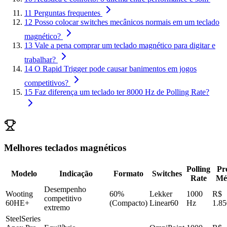
11
Perguntas frequentes
12
Posso colocar switches mecânicos normais em um teclado
magnético?
13
Vale a pena comprar um teclado magnético para digitar e
trabalhar?
14
O Rapid Trigger pode causar banimentos em jogos
competitivos?
15
Faz diferença um teclado ter 8000 Hz de Polling Rate?
Melhores teclados magnéticos
Polling
Pr
Modelo
Indicação
Formato
Switches
Rate
Mé
Desempenho
Wooting
60%
Lekker
1000
R$
competitivo
60HE+
(Compacto)
Linear60
Hz
1.85
extremo
SteelSeries