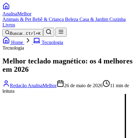
Analisa
Melhor
Animais & Pet
Bebê & Criança
Beleza
Casa & Jardim
Cozinha
Livros
Buscar...
Ctrl+K
Home
Tecnologia
Tecnologia
Melhor teclado magnético: os 4 melhores
em 2026
Redação AnalisaMelhor
26 de maio de 2026
11 min de
leitura