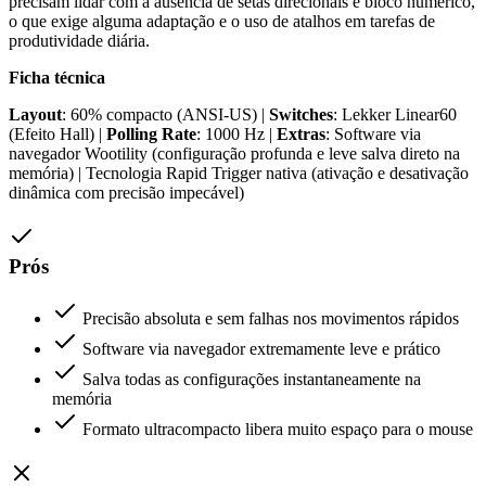
precisam lidar com a ausência de setas direcionais e bloco numérico,
o que exige alguma adaptação e o uso de atalhos em tarefas de
produtividade diária.
Ficha técnica
Layout
: 60% compacto (ANSI-US) |
Switches
: Lekker Linear60
(Efeito Hall) |
Polling Rate
: 1000 Hz |
Extras
: Software via
navegador Wootility (configuração profunda e leve salva direto na
memória) | Tecnologia Rapid Trigger nativa (ativação e desativação
dinâmica com precisão impecável)
Prós
Precisão absoluta e sem falhas nos movimentos rápidos
Software via navegador extremamente leve e prático
Salva todas as configurações instantaneamente na
memória
Formato ultracompacto libera muito espaço para o mouse