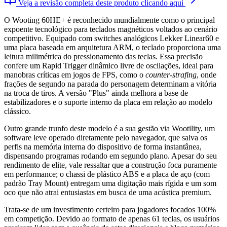
Veja a revisão completa deste produto clicando aqui
O Wooting 60HE+ é reconhecido mundialmente como o principal
expoente tecnológico para teclados magnéticos voltados ao cenário
competitivo. Equipado com switches analógicos Lekker Linear60 e
uma placa baseada em arquitetura ARM, o teclado proporciona uma
leitura milimétrica do pressionamento das teclas. Essa precisão
confere um Rapid Trigger dinâmico livre de oscilações, ideal para
manobras críticas em jogos de FPS, como o
counter-strafing
, onde
frações de segundo na parada do personagem determinam a vitória
na troca de tiros. A versão "Plus" ainda melhora a base de
estabilizadores e o suporte interno da placa em relação ao modelo
clássico.
Outro grande trunfo deste modelo é a sua gestão via Wootility, um
software leve operado diretamente pelo navegador, que salva os
perfis na memória interna do dispositivo de forma instantânea,
dispensando programas rodando em segundo plano. Apesar do seu
rendimento de elite, vale ressaltar que a construção foca puramente
em performance; o chassi de plástico ABS e a placa de aço (com
padrão Tray Mount) entregam uma digitação mais rígida e um som
oco que não atrai entusiastas em busca de uma acústica premium.
Trata-se de um investimento certeiro para jogadores focados 100%
em competição. Devido ao formato de apenas 61 teclas, os usuários