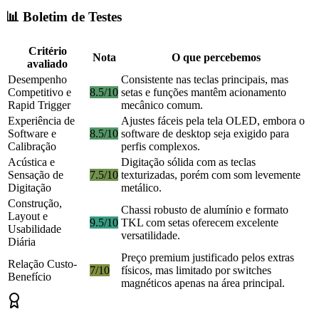
📊 Boletim de Testes
Critério
Nota
O que percebemos
avaliado
Desempenho
Consistente nas teclas principais, mas
Competitivo e
8.5/10
setas e funções mantêm acionamento
Rapid Trigger
mecânico comum.
Experiência de
Ajustes fáceis pela tela OLED, embora o
Software e
8.5/10
software de desktop seja exigido para
Calibração
perfis complexos.
Acústica e
Digitação sólida com as teclas
Sensação de
7.5/10
texturizadas, porém com som levemente
Digitação
metálico.
Construção,
Chassi robusto de alumínio e formato
Layout e
9.5/10
TKL com setas oferecem excelente
Usabilidade
versatilidade.
Diária
Preço premium justificado pelos extras
Relação Custo-
7/10
físicos, mas limitado por switches
Benefício
magnéticos apenas na área principal.