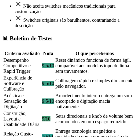
Não aceita switches mecânicos tradicionais para
customização
Switches originais são barulhentos, contrariando a
descrição
📊 Boletim de Testes
Critério avaliado
Nota
O que percebemos
Desempenho
Reset dinâmico funciona de forma ágil,
Competitivo e
9.5/10
comparável aos modelos topo de linha
Rapid Trigger
sem travamentos.
Experiência de
Calibragem rápida e simples diretamente
Software e
9.5/10
pelo navegador.
Calibração
Acústica e
Amortecimento interno entrega um som
Sensação de
9.5/10
encorpado e digitação macia
Digitação
nativamente.
Construção,
Setas direcionais e knob de volume bem
Layout e
9/10
acomodados em um espaço reduzido.
Usabilidade Diária
Entrega tecnologia magnética e
Relação Custo-
10/10
qualidade de ponta por uma fração do