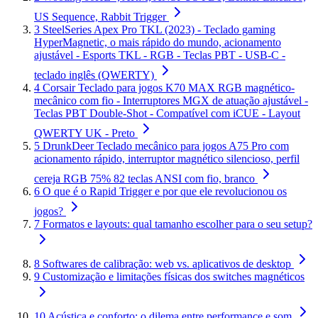
US Sequence, Rabbit Trigger
3
SteelSeries Apex Pro TKL (2023) - Teclado gaming
HyperMagnetic, o mais rápido do mundo, acionamento
ajustável - Esports TKL - RGB - Teclas PBT - USB-C -
teclado inglês (QWERTY)
4
Corsair Teclado para jogos K70 MAX RGB magnético-
mecânico com fio - Interruptores MGX de atuação ajustável -
Teclas PBT Double-Shot - Compatível com iCUE - Layout
QWERTY UK - Preto
5
DrunkDeer Teclado mecânico para jogos A75 Pro com
acionamento rápido, interruptor magnético silencioso, perfil
cereja RGB 75% 82 teclas ANSI com fio, branco
6
O que é o Rapid Trigger e por que ele revolucionou os
jogos?
7
Formatos e layouts: qual tamanho escolher para o seu setup?
8
Softwares de calibração: web vs. aplicativos de desktop
9
Customização e limitações físicas dos switches magnéticos
10
Acústica e conforto: o dilema entre performance e som