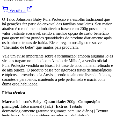
Ver oferta
O Talco Johnson's Baby Pura Proteção é a escolha tradicional que
há gerações faz parte do enxoval das famílias brasileiras. Seu maior
atrativo é o rendimento imbatível: o frasco com 200g possui um
valor bastante acessível, sendo a melhor opção de custo-benefício
para quem utiliza grandes quantidades do produto diariamente após
os banhos e trocas de fralda. Ele entrega o nostálgico e suave
"cheirinho de bebê" que muitos pais procuram.
Vale um aviso importante sobre a formulação: embora algumas lojas
virtuais tragam no título "com Amido de Milho", a versão oficial
Pura Proteção vendida no Brasil é à base de talco mineral refinado e
de alta pureza. O produto passa por rigorosos testes dermatológicos
e tópicos aprovados pela Anvisa, sendo totalmente livre de ftalatos,
corantes e parabenos, mantendo a pele perfumada e macia com
ótima espalhabilidade.
Ficha técnica
Marca
: Johnson's Baby |
Quantidade
: 200g |
Composição
principal
: Talco mineral (Talc) |
Extras
: Testado
dermatologicamente (garante segurança para uso diário) | Textura
levíssima (não deixa resíduos pesados nas dobrinhas)