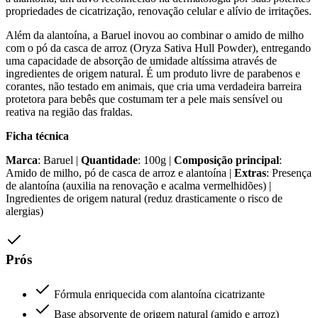
propriedades de cicatrização, renovação celular e alívio de irritações.
Além da alantoína, a Baruel inovou ao combinar o amido de milho
com o pó da casca de arroz (Oryza Sativa Hull Powder), entregando
uma capacidade de absorção de umidade altíssima através de
ingredientes de origem natural. É um produto livre de parabenos e
corantes, não testado em animais, que cria uma verdadeira barreira
protetora para bebês que costumam ter a pele mais sensível ou
reativa na região das fraldas.
Ficha técnica
Marca
: Baruel |
Quantidade
: 100g |
Composição principal
:
Amido de milho, pó de casca de arroz e alantoína |
Extras
: Presença
de alantoína (auxilia na renovação e acalma vermelhidões) |
Ingredientes de origem natural (reduz drasticamente o risco de
alergias)
Prós
Fórmula enriquecida com alantoína cicatrizante
Base absorvente de origem natural (amido e arroz)