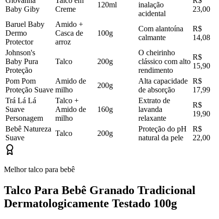
Giovanna
Talco em
R$
120ml
inalação
Baby Giby
Creme
23,00
acidental
Baruel Baby
Amido +
Com alantoína
R$
Dermo
Casca de
100g
calmante
14,08
Protector
arroz
Johnson's
O cheirinho
R$
Baby Pura
Talco
200g
clássico com alto
15,90
Proteção
rendimento
Pom Pom
Amido de
Alta capacidade
R$
200g
Proteção Suave
milho
de absorção
17,99
Trá Lá Lá
Talco +
Extrato de
R$
Suave
Amido de
160g
lavanda
19,90
Personagem
milho
relaxante
Bebê Natureza
Proteção do pH
R$
Talco
200g
Suave
natural da pele
22,00
Melhor talco para bebê
Talco Para Bebê Granado Tradicional
Dermatologicamente Testado 100g