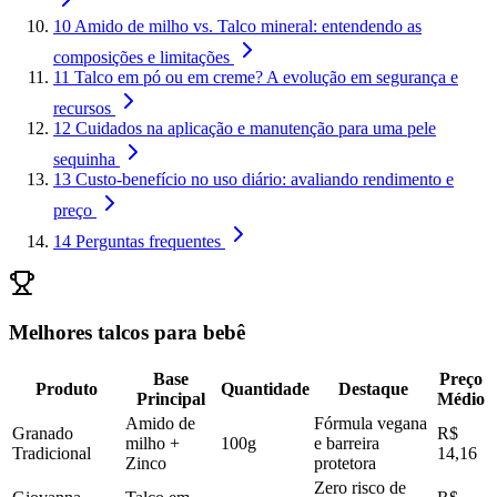
10
Amido de milho vs. Talco mineral: entendendo as
composições e limitações
11
Talco em pó ou em creme? A evolução em segurança e
recursos
12
Cuidados na aplicação e manutenção para uma pele
sequinha
13
Custo-benefício no uso diário: avaliando rendimento e
preço
14
Perguntas frequentes
Melhores talcos para bebê
Base
Preço
Produto
Quantidade
Destaque
Principal
Médio
Amido de
Fórmula vegana
Granado
R$
milho +
100g
e barreira
Tradicional
14,16
Zinco
protetora
Zero risco de