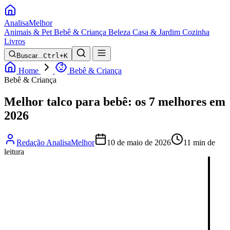
Analisa
Melhor
Animais & Pet
Bebê & Criança
Beleza
Casa & Jardim
Cozinha
Livros
Buscar...
Ctrl+K
Home
Bebê & Criança
Bebê & Criança
Melhor talco para bebê: os 7 melhores em
2026
Redação AnalisaMelhor
10 de maio de 2026
11 min de
leitura