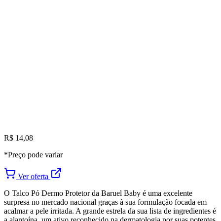
R$ 14,08
*Preço pode variar
Ver oferta
O Talco Pó Dermo Protetor da Baruel Baby é uma excelente
surpresa no mercado nacional graças à sua formulação focada em
acalmar a pele irritada. A grande estrela da sua lista de ingredientes é
a alantoína, um ativo reconhecido na dermatologia por suas potentes