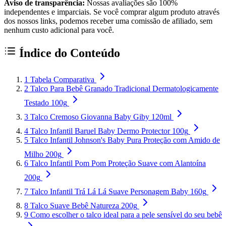
Aviso de transparência:
Nossas avaliações são 100%
independentes e imparciais. Se você comprar algum produto através
dos nossos links, podemos receber uma comissão de afiliado, sem
nenhum custo adicional para você.
Índice do Conteúdo
1
Tabela Comparativa
2
Talco Para Bebê Granado Tradicional Dermatologicamente
Testado 100g
3
Talco Cremoso Giovanna Baby Giby 120ml
4
Talco Infantil Baruel Baby Dermo Protector 100g
5
Talco Infantil Johnson's Baby Pura Proteção com Amido de
Milho 200g
6
Talco Infantil Pom Pom Proteção Suave com Alantoína
200g
7
Talco Infantil Trá Lá Lá Suave Personagem Baby 160g
8
Talco Suave Bebê Natureza 200g
9
Como escolher o talco ideal para a pele sensível do seu bebê