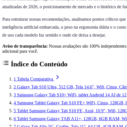
atualizadas de 2026, o posicionamento de mercado e o histórico de f
Para estruturar nossas recomendações, analisamos pontos críticos que
inteligência artificial embarcada, o peso na ergonomia diária e o cust
de uso cada modelo faz sentido e onde ele deixa a desejar.
Aviso de transparência:
Nossas avaliações são 100% independentes e
adicional para você.
Índice do Conteúdo
1
Tabela Comparativa
2
Galaxy Tab S10 Ultra, 512 GB, Tela 14.6", Wifi, Cinza, 
3
Samsung Galaxy Tab S10+ WiFi, tablet Android 14 AI de 1
4
Samsung Tablet Galaxy Tab S10 FE+ WiFi, Cinza, 128GB, 8
5
Tablet Samsung Galaxy Tab S10 FE, Azul, 10.9", Wifi, 128
6
Tablet Samsung Galaxy TAB A11+, 128GB, 6GB RAM, Wi
7
Galaxy Tab A9+ 5G, Grafite, Tela 11", 64 GB, 4GB RAM, C