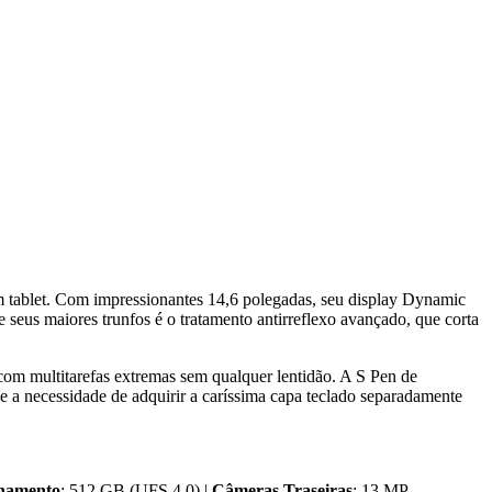
m tablet. Com impressionantes 14,6 polegadas, seu display Dynamic
seus maiores trunfos é o tratamento antirreflexo avançado, que corta
om multitarefas extremas sem qualquer lentidão. A S Pen de
 e a necessidade de adquirir a caríssima capa teclado separadamente
namento
: 512 GB (UFS 4.0) |
Câmeras Traseiras
: 13 MP