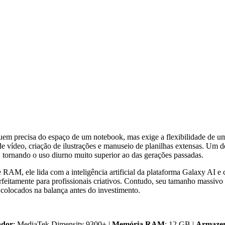
uem precisa do espaço de um notebook, mas exige a flexibilidade de u
ídeo, criação de ilustrações e manuseio de planilhas extensas. Um de 
, tornando o uso diurno muito superior ao das gerações passadas.
, ele lida com a inteligência artificial da plataforma Galaxy AI e c
rfeitamente para profissionais criativos. Contudo, seu tamanho massivo
olocados na balança antes do investimento.
ador
: MediaTek Dimensity 9300+ |
Memória RAM
: 12 GB |
Armaze