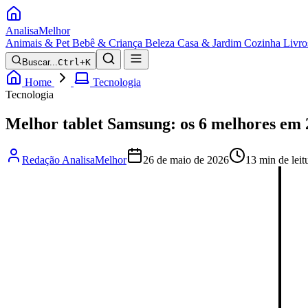
Analisa
Melhor
Animais & Pet
Bebê & Criança
Beleza
Casa & Jardim
Cozinha
Livro
Buscar...
Ctrl+K
Home
Tecnologia
Tecnologia
Melhor tablet Samsung: os 6 melhores em 
Redação AnalisaMelhor
26 de maio de 2026
13 min de leit