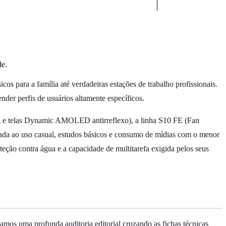
de.
s para a família até verdadeiras estações de trabalho profissionais.
ender perfis de usuários altamente específicos.
vel e telas Dynamic AMOLED antirreflexo), a linha S10 FE (Fan
onada ao uso casual, estudos básicos e consumo de mídias com o menor
oteção contra água e a capacidade de multitarefa exigida pelos seus
zamos uma profunda auditoria editorial cruzando as fichas técnicas