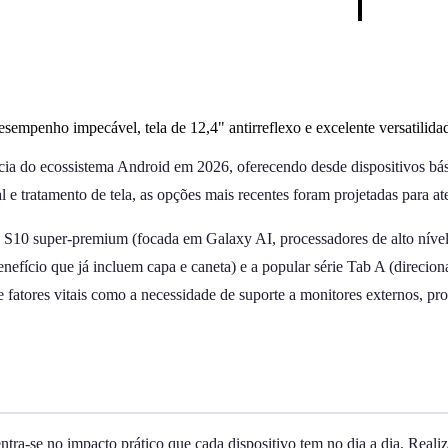
empenho impecável, tela de 12,4" antirreflexo e excelente versatilida
ia do ecossistema Android em 2026, oferecendo desde dispositivos básico
al e tratamento de tela, as opções mais recentes foram projetadas para at
mília S10 super-premium (focada em Galaxy AI, processadores de alto ní
nefício que já incluem capa e caneta) e a popular série Tab A (direci
e fatores vitais como a necessidade de suporte a monitores externos, pr
ntra-se no impacto prático que cada dispositivo tem no dia a dia. Reali