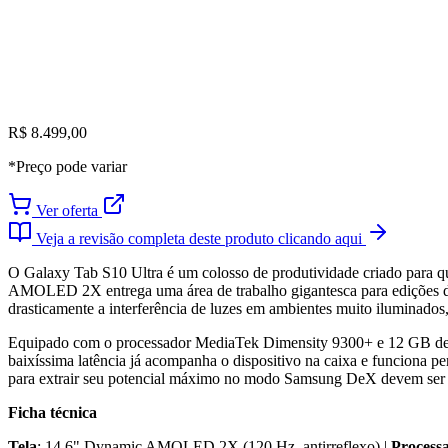
R$ 8.499,00
*Preço pode variar
Ver oferta
Veja a revisão completa deste produto clicando aqui
O Galaxy Tab S10 Ultra é um colosso de produtividade criado para q
AMOLED 2X entrega uma área de trabalho gigantesca para edições de v
drasticamente a interferência de luzes em ambientes muito iluminados
Equipado com o processador MediaTek Dimensity 9300+ e 12 GB de RAM
baixíssima latência já acompanha o dispositivo na caixa e funciona pe
para extrair seu potencial máximo no modo Samsung DeX devem ser c
Ficha técnica
Tela
: 14,6" Dynamic AMOLED 2X (120 Hz, antirreflexo) |
Process