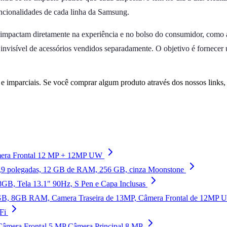
uncionalidades de cada linha da Samsung.
 impactam diretamente na experiência e no bolso do consumidor, como a
o invisível de acessórios vendidos separadamente. O objetivo é fornecer
 imparciais. Se você comprar algum produto através dos nossos links
Câmera Frontal 12 MP + 12MP UW
2,9 polegadas, 12 GB de RAM, 256 GB, cinza Moonstone
GB, Tela 13.1" 90Hz, S Pen e Capa Inclusas
GB, 8GB RAM, Camera Traseira de 13MP, Câmera Frontal de 12MP Ult
Fi
âmera Frontal 5 MP Câmera Principal 8 MP