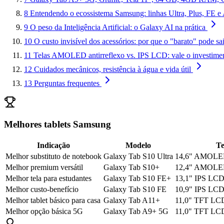
8
Entendendo o ecossistema Samsung: linhas Ultra, Plus, FE e
9
O peso da Inteligência Artificial: o Galaxy AI na prática
10
O custo invisível dos acessórios: por que o "barato" pode sai
11
Telas AMOLED antirreflexo vs. IPS LCD: vale o investime
12
Cuidados mecânicos, resistência à água e vida útil
13
Perguntas frequentes
Melhores tablets Samsung
Indicação
Modelo
Te
Melhor substituto de notebook
Galaxy Tab S10 Ultra
14,6" AMOLED
Melhor premium versátil
Galaxy Tab S10+
12,4" AMOLED
Melhor tela para estudantes
Galaxy Tab S10 FE+
13,1" IPS LCD
Melhor custo-benefício
Galaxy Tab S10 FE
10,9" IPS LCD
Melhor tablet básico para casa
Galaxy Tab A11+
11,0" TFT LCD
Melhor opção básica 5G
Galaxy Tab A9+ 5G
11,0" TFT LCD