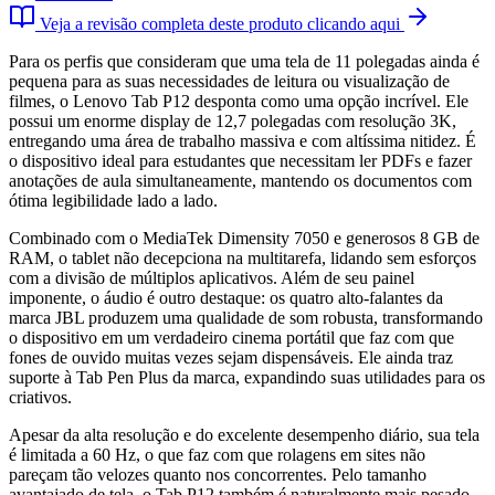
Veja a revisão completa deste produto clicando aqui
Para os perfis que consideram que uma tela de 11 polegadas ainda é
pequena para as suas necessidades de leitura ou visualização de
filmes, o Lenovo Tab P12 desponta como uma opção incrível. Ele
possui um enorme display de 12,7 polegadas com resolução 3K,
entregando uma área de trabalho massiva e com altíssima nitidez. É
o dispositivo ideal para estudantes que necessitam ler PDFs e fazer
anotações de aula simultaneamente, mantendo os documentos com
ótima legibilidade lado a lado.
Combinado com o MediaTek Dimensity 7050 e generosos 8 GB de
RAM, o tablet não decepciona na multitarefa, lidando sem esforços
com a divisão de múltiplos aplicativos. Além de seu painel
imponente, o áudio é outro destaque: os quatro alto-falantes da
marca JBL produzem uma qualidade de som robusta, transformando
o dispositivo em um verdadeiro cinema portátil que faz com que
fones de ouvido muitas vezes sejam dispensáveis. Ele ainda traz
suporte à Tab Pen Plus da marca, expandindo suas utilidades para os
criativos.
Apesar da alta resolução e do excelente desempenho diário, sua tela
é limitada a 60 Hz, o que faz com que rolagens em sites não
pareçam tão velozes quanto nos concorrentes. Pelo tamanho
avantajado de tela, o Tab P12 também é naturalmente mais pesado,