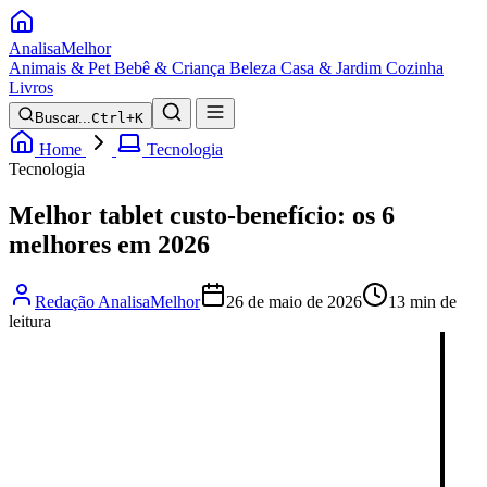
Analisa
Melhor
Animais & Pet
Bebê & Criança
Beleza
Casa & Jardim
Cozinha
Livros
Buscar...
Ctrl+K
Home
Tecnologia
Tecnologia
Melhor tablet custo-benefício: os 6
melhores em 2026
Redação AnalisaMelhor
26 de maio de 2026
13 min de
leitura