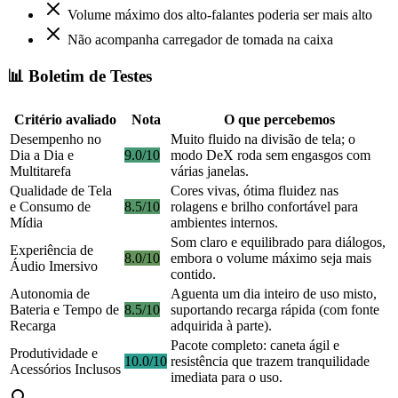
Volume máximo dos alto-falantes poderia ser mais alto
Não acompanha carregador de tomada na caixa
📊 Boletim de Testes
Critério avaliado
Nota
O que percebemos
Desempenho no
Muito fluido na divisão de tela; o
Dia a Dia e
9.0/10
modo DeX roda sem engasgos com
Multitarefa
várias janelas.
Qualidade de Tela
Cores vivas, ótima fluidez nas
e Consumo de
8.5/10
rolagens e brilho confortável para
Mídia
ambientes internos.
Som claro e equilibrado para diálogos,
Experiência de
8.0/10
embora o volume máximo seja mais
Áudio Imersivo
contido.
Autonomia de
Aguenta um dia inteiro de uso misto,
Bateria e Tempo de
8.5/10
suportando recarga rápida (com fonte
Recarga
adquirida à parte).
Pacote completo: caneta ágil e
Produtividade e
10.0/10
resistência que trazem tranquilidade
Acessórios Inclusos
imediata para o uso.