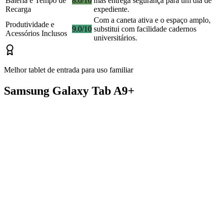
Bateria e Tempo de
8.0/10
mas entrega segurança para um dia de
Recarga
expediente.
Com a caneta ativa e o espaço amplo,
Produtividade e
9.0/10
substitui com facilidade cadernos
Acessórios Inclusos
universitários.
Melhor tablet de entrada para uso familiar
Samsung Galaxy Tab A9+