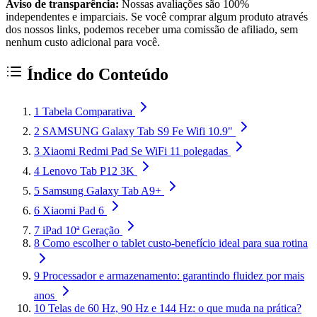
Aviso de transparência:
Nossas avaliações são 100%
independentes e imparciais. Se você comprar algum produto através
dos nossos links, podemos receber uma comissão de afiliado, sem
nenhum custo adicional para você.
Índice do Conteúdo
1
Tabela Comparativa
2
SAMSUNG Galaxy Tab S9 Fe Wifi 10.9"
3
Xiaomi Redmi Pad Se WiFi 11 polegadas
4
Lenovo Tab P12 3K
5
Samsung Galaxy Tab A9+
6
Xiaomi Pad 6
7
iPad 10ª Geração
8
Como escolher o tablet custo-benefício ideal para sua rotina
9
Processador e armazenamento: garantindo fluidez por mais
anos
10
Telas de 60 Hz, 90 Hz e 144 Hz: o que muda na prática?