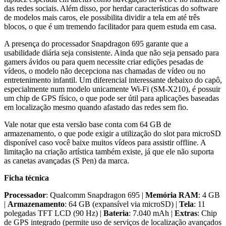
das redes sociais. Além disso, por herdar características do software
de modelos mais caros, ele possibilita dividir a tela em até três
blocos, o que é um tremendo facilitador para quem estuda em casa.
A presença do processador Snapdragon 695 garante que a
usabilidade diária seja consistente. Ainda que não seja pensado para
gamers ávidos ou para quem necessite criar edições pesadas de
vídeos, o modelo não decepciona nas chamadas de vídeo ou no
entretenimento infantil. Um diferencial interessante debaixo do capô,
especialmente num modelo unicamente Wi-Fi (SM-X210), é possuir
um chip de GPS físico, o que pode ser útil para aplicações baseadas
em localização mesmo quando afastado das redes sem fio.
Vale notar que esta versão base conta com 64 GB de
armazenamento, o que pode exigir a utilização do slot para microSD
disponível caso você baixe muitos vídeos para assistir offline. A
limitação na criação artística também existe, já que ele não suporta
as canetas avançadas (S Pen) da marca.
Ficha técnica
Processador
: Qualcomm Snapdragon 695 |
Memória RAM
: 4 GB
|
Armazenamento
: 64 GB (expansível via microSD) |
Tela
: 11
polegadas TFT LCD (90 Hz) |
Bateria
: 7.040 mAh |
Extras
: Chip
de GPS integrado (permite uso de serviços de localização avançados