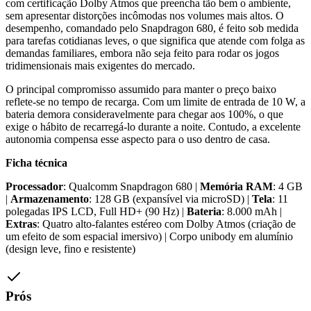
com certificação Dolby Atmos que preencha tão bem o ambiente,
sem apresentar distorções incômodas nos volumes mais altos. O
desempenho, comandado pelo Snapdragon 680, é feito sob medida
para tarefas cotidianas leves, o que significa que atende com folga as
demandas familiares, embora não seja feito para rodar os jogos
tridimensionais mais exigentes do mercado.
O principal compromisso assumido para manter o preço baixo
reflete-se no tempo de recarga. Com um limite de entrada de 10 W, a
bateria demora consideravelmente para chegar aos 100%, o que
exige o hábito de recarregá-lo durante a noite. Contudo, a excelente
autonomia compensa esse aspecto para o uso dentro de casa.
Ficha técnica
Processador
: Qualcomm Snapdragon 680 |
Memória RAM
: 4 GB
|
Armazenamento
: 128 GB (expansível via microSD) |
Tela
: 11
polegadas IPS LCD, Full HD+ (90 Hz) |
Bateria
: 8.000 mAh |
Extras
: Quatro alto-falantes estéreo com Dolby Atmos (criação de
um efeito de som espacial imersivo) | Corpo unibody em alumínio
(design leve, fino e resistente)
Prós