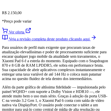
R$ 2.150,00
*Preço pode variar
Ver oferta
Veja a revisão completa deste produto clicando aqui
Para usuários de perfil mais exigente que procuram taxas de
atualização elevadíssimas e poder de processamento suficiente para
encarar qualquer jogo mobile da atualidade sem travamentos, o
Xiaomi Pad 6 é a estrela do momento. Equipado com o Snapdragon
870 e 8 GB de RAM LPDDR5, ele sobra em performance bruta.
Sua capacidade de abrir aplicativos complexos instantaneamente e
entregar uma taxa variável de até 144 Hz o coloca num patamar
acima no quesito fluidez de tela dentro dos intermediários.
Além da parte gráfica de altíssima fidelidade — impulsionada pelo
painel WQHD+ com suporte a Dolby Vision e HDR10 —, ele
atende muito bem o uso mais sério. Graças à adoção da porta USB-
C na versão 3.2 Gen 1, o Xiaomi Pad 6 conta com saída de vídeo
nativa via DisplayPort. O usuário pode conectar o tablet a um
monitor para usá-lo como central de mídia de alta resolução ou