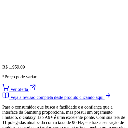
R$ 1.959,09
*Preço pode variar
Ver oferta
Veja a revisão completa deste produto clicando aqui
Para o consumidor que busca a facilidade e a confiança que a
interface da Samsung proporciona, mas possui um orçamento
limitado, o Galaxy Tab A9+ é uma excelente ponte. Com sua tela de
11 polegadas atualizada com a taxa de 90 Hz, ele traz a sensação de
rapidez esperada em tarefas como navegação na web e no manuseio