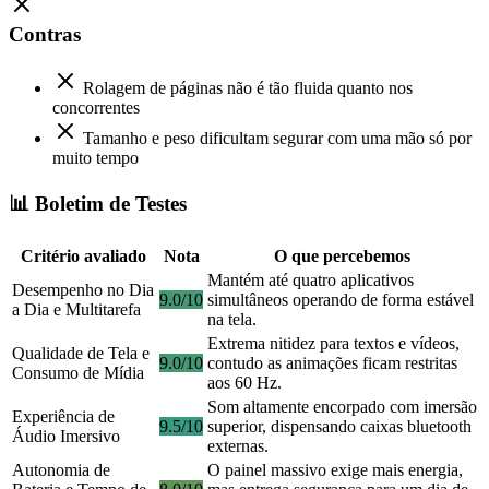
Contras
Rolagem de páginas não é tão fluida quanto nos
concorrentes
Tamanho e peso dificultam segurar com uma mão só por
muito tempo
📊 Boletim de Testes
Critério avaliado
Nota
O que percebemos
Mantém até quatro aplicativos
Desempenho no Dia
9.0/10
simultâneos operando de forma estável
a Dia e Multitarefa
na tela.
Extrema nitidez para textos e vídeos,
Qualidade de Tela e
9.0/10
contudo as animações ficam restritas
Consumo de Mídia
aos 60 Hz.
Som altamente encorpado com imersão
Experiência de
9.5/10
superior, dispensando caixas bluetooth
Áudio Imersivo
externas.
Autonomia de
O painel massivo exige mais energia,