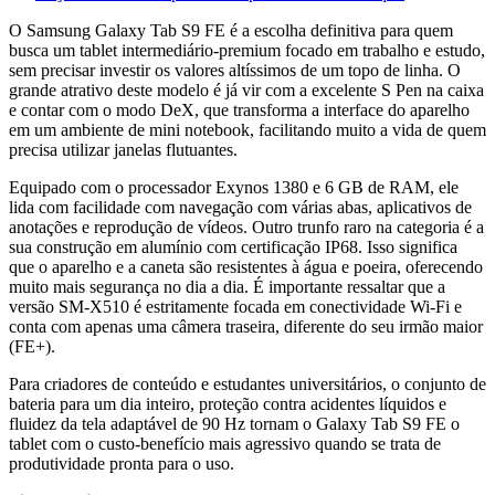
O Samsung Galaxy Tab S9 FE é a escolha definitiva para quem
busca um tablet intermediário-premium focado em trabalho e estudo,
sem precisar investir os valores altíssimos de um topo de linha. O
grande atrativo deste modelo é já vir com a excelente S Pen na caixa
e contar com o modo DeX, que transforma a interface do aparelho
em um ambiente de mini notebook, facilitando muito a vida de quem
precisa utilizar janelas flutuantes.
Equipado com o processador Exynos 1380 e 6 GB de RAM, ele
lida com facilidade com navegação com várias abas, aplicativos de
anotações e reprodução de vídeos. Outro trunfo raro na categoria é a
sua construção em alumínio com certificação IP68. Isso significa
que o aparelho e a caneta são resistentes à água e poeira, oferecendo
muito mais segurança no dia a dia. É importante ressaltar que a
versão SM-X510 é estritamente focada em conectividade Wi-Fi e
conta com apenas uma câmera traseira, diferente do seu irmão maior
(FE+).
Para criadores de conteúdo e estudantes universitários, o conjunto de
bateria para um dia inteiro, proteção contra acidentes líquidos e
fluidez da tela adaptável de 90 Hz tornam o Galaxy Tab S9 FE o
tablet com o custo-benefício mais agressivo quando se trata de
produtividade pronta para o uso.