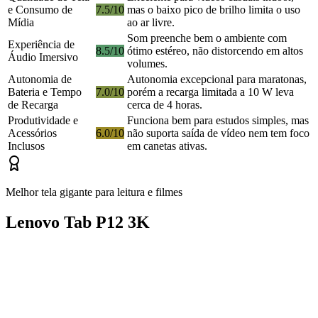
e Consumo de
7.5/10
mas o baixo pico de brilho limita o uso
Mídia
ao ar livre.
Som preenche bem o ambiente com
Experiência de
8.5/10
ótimo estéreo, não distorcendo em altos
Áudio Imersivo
volumes.
Autonomia de
Autonomia excepcional para maratonas,
Bateria e Tempo
7.0/10
porém a recarga limitada a 10 W leva
de Recarga
cerca de 4 horas.
Produtividade e
Funciona bem para estudos simples, mas
Acessórios
6.0/10
não suporta saída de vídeo nem tem foco
Inclusos
em canetas ativas.
Melhor tela gigante para leitura e filmes
Lenovo Tab P12 3K