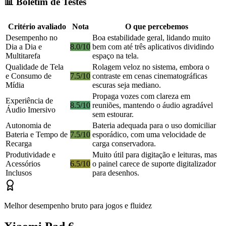
📊 Boletim de Testes
Critério avaliado
Nota
O que percebemos
Desempenho no
Boa estabilidade geral, lidando muito
Dia a Dia e
8.0/10
bem com até três aplicativos dividindo
Multitarefa
espaço na tela.
Qualidade de Tela
Rolagem veloz no sistema, embora o
e Consumo de
7.5/10
contraste em cenas cinematográficas
Mídia
escuras seja mediano.
Propaga vozes com clareza em
Experiência de
8.5/10
reuniões, mantendo o áudio agradável
Áudio Imersivo
sem estourar.
Autonomia de
Bateria adequada para o uso domiciliar
Bateria e Tempo de
7.5/10
esporádico, com uma velocidade de
Recarga
carga conservadora.
Produtividade e
Muito útil para digitação e leituras, mas
Acessórios
6.5/10
o painel carece de suporte digitalizador
Inclusos
para desenhos.
Melhor desempenho bruto para jogos e fluidez