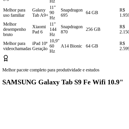
Hz
11"
Melhor para
Galaxy
Snapdragon
R$
90
64 GB
uso familiar
Tab A9+
695
1.95
Hz
Melhor
11"
Xiaomi
Snapdragon
R$
desempenho
144
256 GB
Pad 6
870
2.15
bruto
Hz
10,9"
Melhor para
iPad 10ª
R$
60
A14 Bionic
64 GB
videochamadas
Geração
2.59
Hz
Melhor pacote completo para produtividade e estudos
SAMSUNG Galaxy Tab S9 Fe Wifi 10.9"