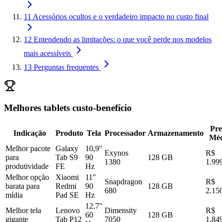
11
Acessórios ocultos e o verdadeiro impacto no custo final
12
Entendendo as limitações: o que você perde nos modelos
mais acessíveis
13
Perguntas frequentes
Melhores tablets custo-benefício
Pre
Indicação
Produto
Tela
Processador
Armazenamento
Méd
Melhor pacote
Galaxy
10,9"
Exynos
R$
para
Tab S9
90
128 GB
1380
1.99
produtividade
FE
Hz
Melhor opção
Xiaomi
11"
Snapdragon
R$
barata para
Redmi
90
128 GB
680
2.15
mídia
Pad SE
Hz
12,7"
Melhor tela
Lenovo
Dimensity
R$
60
128 GB
gigante
Tab P12
7050
1.84