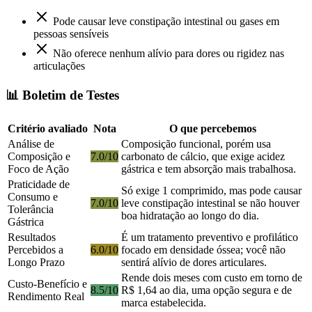
Pode causar leve constipação intestinal ou gases em
pessoas sensíveis
Não oferece nenhum alívio para dores ou rigidez nas
articulações
📊 Boletim de Testes
Critério avaliado
Nota
O que percebemos
Análise de
Composição funcional, porém usa
Composição e
7.0/10
carbonato de cálcio, que exige acidez
Foco de Ação
gástrica e tem absorção mais trabalhosa.
Praticidade de
Só exige 1 comprimido, mas pode causar
Consumo e
7.0/10
leve constipação intestinal se não houver
Tolerância
boa hidratação ao longo do dia.
Gástrica
Resultados
É um tratamento preventivo e profilático
Percebidos a
6.0/10
focado em densidade óssea; você não
Longo Prazo
sentirá alívio de dores articulares.
Rende dois meses com custo em torno de
Custo-Benefício e
8.5/10
R$ 1,64 ao dia, uma opção segura e de
Rendimento Real
marca estabelecida.