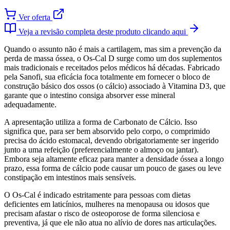
Ver oferta
Veja a revisão completa deste produto clicando aqui
Quando o assunto não é mais a cartilagem, mas sim a prevenção da
perda de massa óssea, o Os-Cal D surge como um dos suplementos
mais tradicionais e receitados pelos médicos há décadas. Fabricado
pela Sanofi, sua eficácia foca totalmente em fornecer o bloco de
construção básico dos ossos (o cálcio) associado à Vitamina D3, que
garante que o intestino consiga absorver esse mineral
adequadamente.
A apresentação utiliza a forma de Carbonato de Cálcio. Isso
significa que, para ser bem absorvido pelo corpo, o comprimido
precisa do ácido estomacal, devendo obrigatoriamente ser ingerido
junto a uma refeição (preferencialmente o almoço ou jantar).
Embora seja altamente eficaz para manter a densidade óssea a longo
prazo, essa forma de cálcio pode causar um pouco de gases ou leve
constipação em intestinos mais sensíveis.
O Os-Cal é indicado estritamente para pessoas com dietas
deficientes em laticínios, mulheres na menopausa ou idosos que
precisam afastar o risco de osteoporose de forma silenciosa e
preventiva, já que ele não atua no alívio de dores nas articulações.