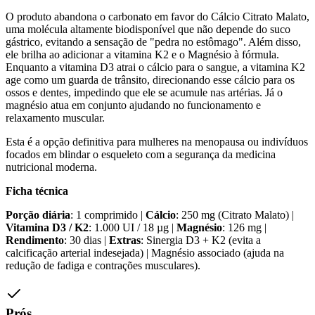
O produto abandona o carbonato em favor do Cálcio Citrato Malato,
uma molécula altamente biodisponível que não depende do suco
gástrico, evitando a sensação de "pedra no estômago". Além disso,
ele brilha ao adicionar a vitamina K2 e o Magnésio à fórmula.
Enquanto a vitamina D3 atrai o cálcio para o sangue, a vitamina K2
age como um guarda de trânsito, direcionando esse cálcio para os
ossos e dentes, impedindo que ele se acumule nas artérias. Já o
magnésio atua em conjunto ajudando no funcionamento e
relaxamento muscular.
Esta é a opção definitiva para mulheres na menopausa ou indivíduos
focados em blindar o esqueleto com a segurança da medicina
nutricional moderna.
Ficha técnica
Porção diária
: 1 comprimido |
Cálcio
: 250 mg (Citrato Malato) |
Vitamina D3 / K2
: 1.000 UI / 18 µg |
Magnésio
: 126 mg |
Rendimento
: 30 dias |
Extras
: Sinergia D3 + K2 (evita a
calcificação arterial indesejada) | Magnésio associado (ajuda na
redução de fadiga e contrações musculares).
Prós