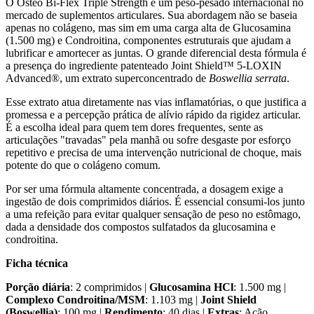
O Osteo Bi-Flex Triple Strength é um peso-pesado internacional no
mercado de suplementos articulares. Sua abordagem não se baseia
apenas no colágeno, mas sim em uma carga alta de Glucosamina
(1.500 mg) e Condroitina, componentes estruturais que ajudam a
lubrificar e amortecer as juntas. O grande diferencial desta fórmula é
a presença do ingrediente patenteado Joint Shield™ 5-LOXIN
Advanced®, um extrato superconcentrado de
Boswellia serrata
.
Esse extrato atua diretamente nas vias inflamatórias, o que justifica a
promessa e a percepção prática de alívio rápido da rigidez articular.
É a escolha ideal para quem tem dores frequentes, sente as
articulações "travadas" pela manhã ou sofre desgaste por esforço
repetitivo e precisa de uma intervenção nutricional de choque, mais
potente do que o colágeno comum.
Por ser uma fórmula altamente concentrada, a dosagem exige a
ingestão de dois comprimidos diários. É essencial consumi-los junto
a uma refeição para evitar qualquer sensação de peso no estômago,
dada a densidade dos compostos sulfatados da glucosamina e
condroitina.
Ficha técnica
Porção diária
: 2 comprimidos |
Glucosamina HCl
: 1.500 mg |
Complexo Condroitina/MSM
: 1.103 mg |
Joint Shield
(Boswellia)
: 100 mg |
Rendimento
: 40 dias |
Extras
: Ação