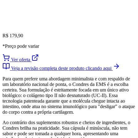
R$ 179,90
*Preço pode variar
Ver oferta
Veja a revisão completa deste produto clicando aqui
Para quem prefere uma abordagem minimalista e com respaldo de
um laboratório nacional de ponta, o Condres da EMS é a escolha
certeira. Sua formulação é estritamente focada em um único ativo
biológico: o colágeno tipo II não desnaturado (UC-II). Essa
tecnologia patenteada garante que a molécula chegue intacta ao
intestino, onde atua no sistema imunológico para "desligar" o ataque
do corpo contra a própria cartilagem.
Ao contrário dos suplementos robustos e cheios de ingredientes, o
Condres brilha na praticidade. Sua cápsula é minúscula, não tem
sabor e pode ser tomada a qualquer hora, apresentando uma