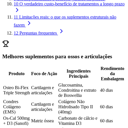
10
O verdadeiro custo-benefício de tratamentos a longo prazo
11
Limitações reais: o que os suplementos estruturais não
fazem
12
Perguntas frequentes
Melhores suplementos para ossos e articulações
Rendimento
Ingredientes
Produto
Foco de Ação
da
Principais
Embalagem
Glucosamina,
Osteo Bi-Flex
Cartilagem e
Condroitina e extrato
40 dias
Triple Strength
articulações
de Boswellia
Condres
Colágeno Não
Cartilagem e
Colágeno
Hidrolisado Tipo II
60 dias
articulações
(EMS)
(40mg)
Os-Cal 500mg
Carbonato de cálcio e
Matriz óssea
60 dias
+ D3 (Sanofi)
Vitamina D3