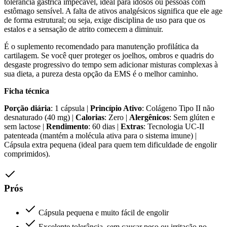
tolerância gástrica impecável, ideal para idosos ou pessoas com
estômago sensível. A falta de ativos analgésicos significa que ele age
de forma estrutural; ou seja, exige disciplina de uso para que os
estalos e a sensação de atrito comecem a diminuir.
É o suplemento recomendado para manutenção profilática da
cartilagem. Se você quer proteger os joelhos, ombros e quadris do
desgaste progressivo do tempo sem adicionar misturas complexas à
sua dieta, a pureza desta opção da EMS é o melhor caminho.
Ficha técnica
Porção diária
: 1 cápsula |
Princípio Ativo
: Colágeno Tipo II não
desnaturado (40 mg) |
Calorias
: Zero |
Alergênicos
: Sem glúten e
sem lactose |
Rendimento
: 60 dias |
Extras
: Tecnologia UC-II
patenteada (mantém a molécula ativa para o sistema imune) |
Cápsula extra pequena (ideal para quem tem dificuldade de engolir
comprimidos).
Prós
Cápsula pequena e muito fácil de engolir
Excelente tolerância, sem causar peso ou irritação no