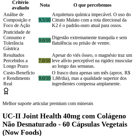
Critério
Nota
O que percebemos
avaliado
Análise de
Arquitetura química impecável. O uso do
Composição e
9.5/10
Citrato Malato com a rota direcional da
Foco de Ação
K2 é o padrão-ouro atual para ossos.
Praticidade de
Consumo e
Digestão extremamente tranquila e sem
9.0/10
Tolerância
flatulência ou prisão de ventre.
Gástrica
Resultados
Apesar do viés ósseo, o magnésio traz um
Percebidos a
7.0/10
leve alívio perceptível na rigidez muscular
Longo Prazo
ao longo das semanas.
Custo-Benefício
O frasco dura apenas um mês (aprox. R$
e Rendimento
9.0/10
1,88/dia), mas a qualidade superior dos
Real
ingredientes compensa amplamente.
Melhor suporte articular premium com minerais
UC-II Joint Health 40mg com Colágeno
Não Desnaturado - 60 Cápsulas Vegetais
(Now Foods)