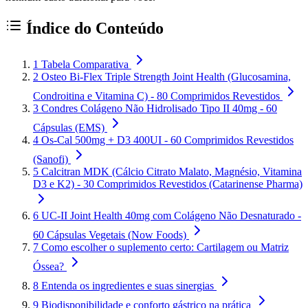
Índice do Conteúdo
1
Tabela Comparativa
2
Osteo Bi-Flex Triple Strength Joint Health (Glucosamina,
Condroitina e Vitamina C) - 80 Comprimidos Revestidos
3
Condres Colágeno Não Hidrolisado Tipo II 40mg - 60
Cápsulas (EMS)
4
Os-Cal 500mg + D3 400UI - 60 Comprimidos Revestidos
(Sanofi)
5
Calcitran MDK (Cálcio Citrato Malato, Magnésio, Vitamina
D3 e K2) - 30 Comprimidos Revestidos (Catarinense Pharma)
6
UC-II Joint Health 40mg com Colágeno Não Desnaturado -
60 Cápsulas Vegetais (Now Foods)
7
Como escolher o suplemento certo: Cartilagem ou Matriz
Óssea?
8
Entenda os ingredientes e suas sinergias
9
Biodisponibilidade e conforto gástrico na prática