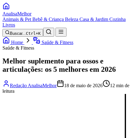
Analisa
Melhor
Animais & Pet
Bebê & Criança
Beleza
Casa & Jardim
Cozinha
Livros
Buscar...
Ctrl+K
Home
Saúde & Fitness
Saúde & Fitness
Melhor suplemento para ossos e
articulações: os 5 melhores em 2026
Redação AnalisaMelhor
18 de maio de 2026
12 min de
leitura