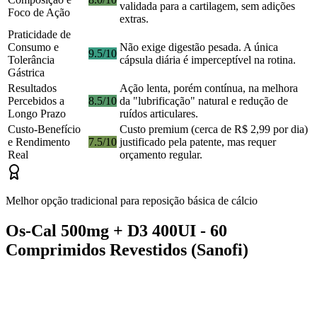
validada para a cartilagem, sem adições
Foco de Ação
extras.
Praticidade de
Consumo e
Não exige digestão pesada. A única
9.5/10
Tolerância
cápsula diária é imperceptível na rotina.
Gástrica
Resultados
Ação lenta, porém contínua, na melhora
Percebidos a
8.5/10
da "lubrificação" natural e redução de
Longo Prazo
ruídos articulares.
Custo-Benefício
Custo premium (cerca de R$ 2,99 por dia)
e Rendimento
7.5/10
justificado pela patente, mas requer
Real
orçamento regular.
Melhor opção tradicional para reposição básica de cálcio
Os-Cal 500mg + D3 400UI - 60
Comprimidos Revestidos (Sanofi)