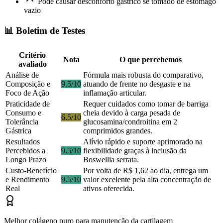
Pode causar desconforto gástrico se tomado de estômago
vazio
📊 Boletim de Testes
Critério
Nota
O que percebemos
avaliado
Análise de
Fórmula mais robusta do comparativo,
Composição e
9.5/10
atuando de frente no desgaste e na
Foco de Ação
inflamação articular.
Praticidade de
Requer cuidados como tomar de barriga
Consumo e
cheia devido à carga pesada de
6.5/10
Tolerância
glucosamina/condroitina em 2
Gástrica
comprimidos grandes.
Resultados
Alívio rápido e suporte aprimorado na
Percebidos a
9.5/10
flexibilidade graças à inclusão da
Longo Prazo
Boswellia serrata.
Custo-Benefício
Por volta de R$ 1,62 ao dia, entrega um
e Rendimento
9.5/10
valor excelente pela alta concentração de
Real
ativos oferecida.
Melhor colágeno puro para manutenção da cartilagem