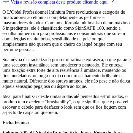
Veja a revisão completa deste produto clicando aqui
O L'Oréal Professionnel Infinium Pure revoluciona a categoria de
finalizadores ao eliminar completamente os perfumes e
mascaradores de odor. Com uma fórmula minimalista de no máximo
6 ingredientes, ele é classificado como SkinSAFE 100, sendo a
escolha número um para profissionais e consumidoras que sofrem
com alergias respiratórias, sensibilidade na pele ou que
simplesmente não querem que o cheiro do laquê brigue com seu
perfume pessoal.
Sua névoa é caracterizada por ser ultrafina e extraseca, o que garante
uma secagem instantânea sem umedecer o penteado. Ele entrega
uma fixação extra forte de alta resistência à umidade, mantendo os
fios modelados ao longo do dia com um acabamento brilhante e
muito natural. Diferente dos sprays antigos, ele não pesa e não deixa
aquela sensação pegajosa ou áspera ao toque.
Ideal para finalizar desde ondas soltas até penteados estruturados, o
produto tem excelente "brushability", o que significa que é possível
escovar o cabelo para desfazer o look sem que os fios fiquem com
aspecto de caspa ou quebrem.
Ficha técnica
Volume
: 300ml |
Nível de fixação
: Extra Forte |
Formato
: Spray