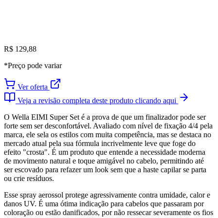
R$ 129,88
*Preço pode variar
Ver oferta
Veja a revisão completa deste produto clicando aqui
O Wella EIMI Super Set é a prova de que um finalizador pode ser
forte sem ser desconfortável. Avaliado com nível de fixação 4/4 pela
marca, ele sela os estilos com muita competência, mas se destaca no
mercado atual pela sua fórmula incrivelmente leve que foge do
efeito "crosta". É um produto que entende a necessidade moderna
de movimento natural e toque amigável no cabelo, permitindo até
ser escovado para refazer um look sem que a haste capilar se parta
ou crie resíduos.
Esse spray aerossol protege agressivamente contra umidade, calor e
danos UV. É uma ótima indicação para cabelos que passaram por
coloração ou estão danificados, por não ressecar severamente os fios