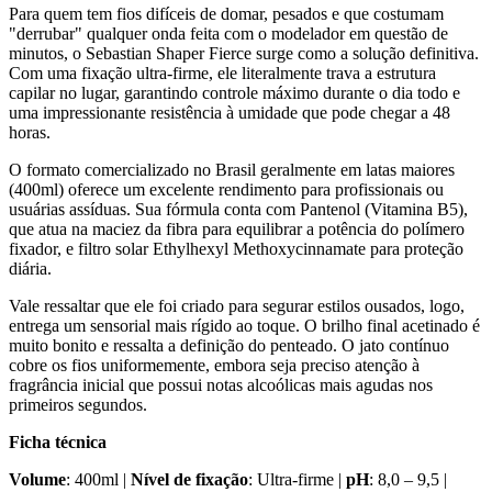
Para quem tem fios difíceis de domar, pesados e que costumam
"derrubar" qualquer onda feita com o modelador em questão de
minutos, o Sebastian Shaper Fierce surge como a solução definitiva.
Com uma fixação ultra-firme, ele literalmente trava a estrutura
capilar no lugar, garantindo controle máximo durante o dia todo e
uma impressionante resistência à umidade que pode chegar a 48
horas.
O formato comercializado no Brasil geralmente em latas maiores
(400ml) oferece um excelente rendimento para profissionais ou
usuárias assíduas. Sua fórmula conta com Pantenol (Vitamina B5),
que atua na maciez da fibra para equilibrar a potência do polímero
fixador, e filtro solar Ethylhexyl Methoxycinnamate para proteção
diária.
Vale ressaltar que ele foi criado para segurar estilos ousados, logo,
entrega um sensorial mais rígido ao toque. O brilho final acetinado é
muito bonito e ressalta a definição do penteado. O jato contínuo
cobre os fios uniformemente, embora seja preciso atenção à
fragrância inicial que possui notas alcoólicas mais agudas nos
primeiros segundos.
Ficha técnica
Volume
: 400ml |
Nível de fixação
: Ultra-firme |
pH
: 8,0 – 9,5 |