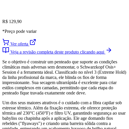
R$ 129,90
*Preço pode variar
Ver oferta
Veja a revisão completa deste produto clicando aqui
Se o objetivo é construir um penteado que suporte as condições
climáticas mais adversas sem desmontar, o Schwarzkopf Osis+
Session é a ferramenta ideal. Classificado no nível 3 (Extreme Hold)
da linha profissional da marca, ele blinda os fios de forma
impressionante. Sua secagem ultrarrápida é excelente para criar
estilos complexos em camadas, permitindo que cada etapa do
penteado fique travada exatamente onde deve.
Um dos seus maiores atrativos é o cuidado com a fibra capilar sob
estresse térmico. Além da fixação extrema, ele oferece proteção
térmica até 230°C (450°F) e filtro UV, garantindo segurança ao usar
babyliss ou chapinha após a aplicação. Ele age domando fios
rebeldes ("flyaways") e criando uma barreira sólida contra a
umidade, entregando um acabamento luxuoso de brilho natural,