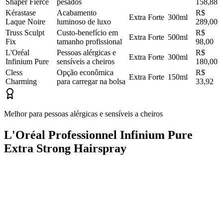
Shaper Fierce
pesados
158,88
Kérastase
Acabamento
R$
Extra Forte
300ml
Laque Noire
luminoso de luxo
289,00
Truss Sculpt
Custo-benefício em
R$
Extra Forte
500ml
Fix
tamanho profissional
98,00
L'Oréal
Pessoas alérgicas e
R$
Extra Forte
300ml
Infinium Pure
sensíveis a cheiros
180,00
Cless
Opção econômica
R$
Extra Forte
150ml
Charming
para carregar na bolsa
33,92
Melhor para pessoas alérgicas e sensíveis a cheiros
L'Oréal Professionnel Infinium Pure
Extra Strong Hairspray