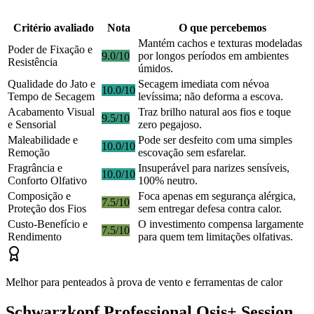
Critério avaliado
Nota
O que percebemos
Mantém cachos e texturas modeladas
Poder de Fixação e
9.0/10
por longos períodos em ambientes
Resistência
úmidos.
Qualidade do Jato e
Secagem imediata com névoa
10.0/10
Tempo de Secagem
levíssima; não deforma a escova.
Acabamento Visual
Traz brilho natural aos fios e toque
9.5/10
e Sensorial
zero pegajoso.
Maleabilidade e
Pode ser desfeito com uma simples
10.0/10
Remoção
escovação sem esfarelar.
Fragrância e
Insuperável para narizes sensíveis,
10.0/10
Conforto Olfativo
100% neutro.
Composição e
Foca apenas em segurança alérgica,
7.5/10
Proteção dos Fios
sem entregar defesa contra calor.
Custo-Benefício e
O investimento compensa largamente
7.5/10
Rendimento
para quem tem limitações olfativas.
Melhor para penteados à prova de vento e ferramentas de calor
Schwarzkopf Professional Osis+ Session