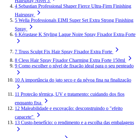
Hairspray Nível 3
4
Sebastian Professional Shaper Fierce Ultra-Firm Finishing
Hairspray
5
Wella Professionals EIMI Super Set Extra Strong Finishing
Spray
6
Kérastase K Styling Laque Noire Spray Fixador Extra-Forte
7
Truss Sculpt Fix Hair Spray Fixador Extra Forte
8
Cless Hair Spray Fixador Charming Extra Forte 150ml
9
Como escolher o nível de fixação ideal para o seu penteado
10
A importância do jato seco e da névoa fina na finalização
11
Proteção térmica, UV e tratamento: cuidando dos fios
enquanto fixa
12
Maleabilidade e escovação: desconstruindo o "efeito
capacete"
13
Custo-benefício: o rendimento e a escolha das embalagens