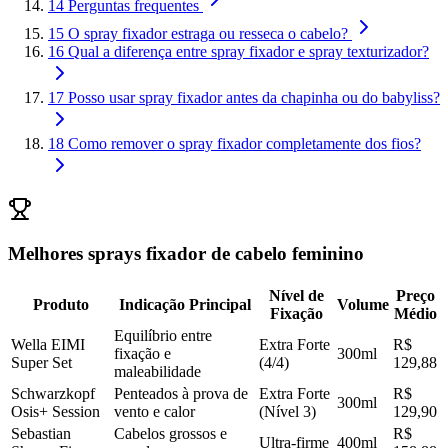
14
Perguntas frequentes
15
O spray fixador estraga ou resseca o cabelo?
16
Qual a diferença entre spray fixador e spray texturizador?
17
Posso usar spray fixador antes da chapinha ou do babyliss?
18
Como remover o spray fixador completamente dos fios?
Melhores sprays fixador de cabelo feminino
Nível de
Preço
Produto
Indicação Principal
Volume
Fixação
Médio
Equilíbrio entre
Wella EIMI
Extra Forte
R$
fixação e
300ml
Super Set
(4/4)
129,88
maleabilidade
Schwarzkopf
Penteados à prova de
Extra Forte
R$
300ml
Osis+ Session
vento e calor
(Nível 3)
129,90
Sebastian
Cabelos grossos e
R$
Ultra-firme
400ml