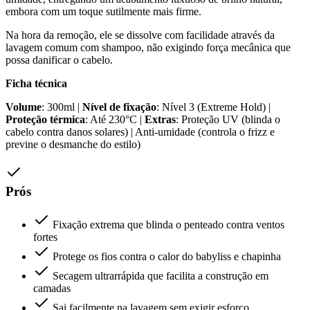
embora com um toque sutilmente mais firme.
Na hora da remoção, ele se dissolve com facilidade através da
lavagem comum com shampoo, não exigindo força mecânica que
possa danificar o cabelo.
Ficha técnica
Volume
: 300ml |
Nível de fixação
: Nível 3 (Extreme Hold) |
Proteção térmica
: Até 230°C |
Extras
: Proteção UV (blinda o
cabelo contra danos solares) | Anti-umidade (controla o frizz e
previne o desmanche do estilo)
Prós
Fixação extrema que blinda o penteado contra ventos
fortes
Protege os fios contra o calor do babyliss e chapinha
Secagem ultrarrápida que facilita a construção em
camadas
Sai facilmente na lavagem sem exigir esforço