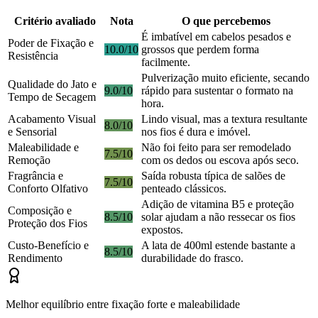
Critério avaliado
Nota
O que percebemos
É imbatível em cabelos pesados e
Poder de Fixação e
10.0/10
grossos que perdem forma
Resistência
facilmente.
Pulverização muito eficiente, secando
Qualidade do Jato e
9.0/10
rápido para sustentar o formato na
Tempo de Secagem
hora.
Acabamento Visual
Lindo visual, mas a textura resultante
8.0/10
e Sensorial
nos fios é dura e imóvel.
Maleabilidade e
Não foi feito para ser remodelado
7.5/10
Remoção
com os dedos ou escova após seco.
Fragrância e
Saída robusta típica de salões de
7.5/10
Conforto Olfativo
penteado clássicos.
Adição de vitamina B5 e proteção
Composição e
8.5/10
solar ajudam a não ressecar os fios
Proteção dos Fios
expostos.
Custo-Benefício e
A lata de 400ml estende bastante a
8.5/10
Rendimento
durabilidade do frasco.
Melhor equilíbrio entre fixação forte e maleabilidade