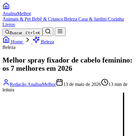
Analisa
Melhor
Animais & Pet
Bebê & Criança
Beleza
Casa & Jardim
Cozinha
Livros
Buscar...
Ctrl+K
Home
Beleza
Beleza
Melhor spray fixador de cabelo feminino:
os 7 melhores em 2026
Redação AnalisaMelhor
13 de maio de 2026
13 min de
leitura