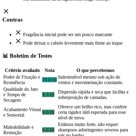
Contras
Fragrância inicial pode ser um pouco marcante
Pode deixar o cabelo levemente mais firme ao toque
📊 Boletim de Testes
Critério avaliado
Nota
O que percebemos
Poder de Fixação e
Indestrutível mesmo sob ação de
10.0/10
Resistência
ventos e movimentação constante.
Qualidade do Jato
Dispersão rápida e seca que facilita a
e Tempo de
9.5/10
sobreposição de camadas.
Secagem
Oferece um brilho rico, mas confere
Acabamento Visual
9.0/10
certa rigidez tátil esperada para esse
e Sensorial
nível de trava.
Embora muito forte, não requer
Maleabilidade e
9.0/10
shampoos adstringentes severos para
Remoção
sair no banho.