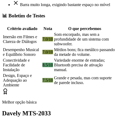
Barra muito longa, exigindo bastante espaço no móvel
📊 Boletim de Testes
Critério avaliado
Nota
O que percebemos
Som encorpado, mas sem a
Imersão em Filmes e
7.0/10
profundidade de um sistema com
Clareza de Diálogos
subwoofer.
Desempenho Musical
Médios bons; fica metálico passando
7.0/10
e Equilíbrio Sonoro
da metade do volume.
Conectividade e
Variedade enorme de entradas;
Facilidade de
8.5/10
Bluetooth precisa de ativação
Instalação
manual.
Design, Espaço e
Grande e pesada, mas com suporte
Adequação ao
7.5/10
de parede incluso.
Ambiente
Melhor opção básica
Davely MTS-2033