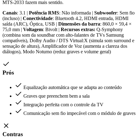
MTS-2033 fazem mais sentido.
Canais
: 3.1 |
Potência RMS
: Não informada |
Subwoofer
: Sem fio
(incluso) |
Conectividade
: Bluetooth 4.2, HDMI entrada, HDMI
saída (ARC), Óptica, USB |
Dimensões da barra
: 860,0 × 59,4 ×
75,0 mm |
Voltagem
: Bivolt |
Recursos extras:
Q-Symphony
(combina som da soundbar com alto-falantes de TVs Samsung
compatíveis), Dolby Audio / DTS Virtual:X (simula som surround e
sensação de altura), Amplificador de Voz (aumenta a clareza dos
diálogos), Modo Noturno (reduz graves e volume geral)
Prós
Equalização automática que se adapta ao conteúdo
Graves que preenchem bem a sala
Integração perfeita com o controle da TV
Comunicação sem fio impecável com o módulo de graves
Contras