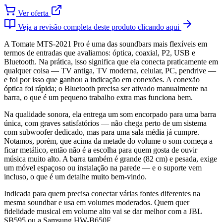
Ver oferta
Veja a revisão completa deste produto clicando aqui
A Tomate MTS-2021 Pro é uma das soundbars mais flexíveis em
termos de entradas que avaliamos: óptica, coaxial, P2, USB e
Bluetooth. Na prática, isso significa que ela conecta praticamente em
qualquer coisa — TV antiga, TV moderna, celular, PC, pendrive —
e foi por isso que ganhou a indicação em conexões. A conexão
óptica foi rápida; o Bluetooth precisa ser ativado manualmente na
barra, o que é um pequeno trabalho extra mas funciona bem.
Na qualidade sonora, ela entrega um som encorpado para uma barra
única, com graves satisfatórios — não chega perto de um sistema
com subwoofer dedicado, mas para uma sala média já cumpre.
Notamos, porém, que acima da metade do volume o som começa a
ficar metálico, então não é a escolha para quem gosta de ouvir
música muito alto. A barra também é grande (82 cm) e pesada, exige
um móvel espaçoso ou instalação na parede — e o suporte vem
incluso, o que é um detalhe muito bem-vindo.
Indicada para quem precisa conectar várias fontes diferentes na
mesma soundbar e usa em volumes moderados. Quem quer
fidelidade musical em volume alto vai se dar melhor com a JBL
SB595 ou a Samsung HW-B650F.