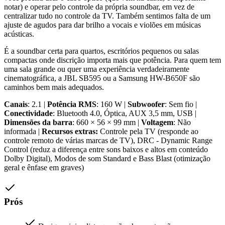
notar) e operar pelo controle da própria soundbar, em vez de
centralizar tudo no controle da TV. Também sentimos falta de um
ajuste de agudos para dar brilho a vocais e violões em músicas
acústicas.
É a soundbar certa para quartos, escritórios pequenos ou salas
compactas onde discrição importa mais que potência. Para quem tem
uma sala grande ou quer uma experiência verdadeiramente
cinematográfica, a JBL SB595 ou a Samsung HW-B650F são
caminhos bem mais adequados.
Canais
: 2.1 |
Potência RMS
: 160 W |
Subwoofer
: Sem fio |
Conectividade
: Bluetooth 4.0, Óptica, AUX 3,5 mm, USB |
Dimensões da barra
: 660 × 56 × 99 mm |
Voltagem
: Não
informada |
Recursos extras:
Controle pela TV (responde ao
controle remoto de várias marcas de TV), DRC - Dynamic Range
Control (reduz a diferença entre sons baixos e altos em conteúdo
Dolby Digital), Modos de som Standard e Bass Blast (otimização
geral e ênfase em graves)
Prós