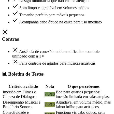
Design minimalista que não chama atenção
Som limpo e agradável em volumes médios
Tamanho perfeito para móveis pequenos
Acompanha cabo óptico na caixa para uso imediato
Contras
Ausência de conexão moderna dificulta o controle
unificado com a TV
Falta controle de agudos para músicas acústicas
📊 Boletim de Testes
Critério avaliado
Nota
O que percebemos
Imersão em Filmes e
Boa para quartos pequenos;
7.5/10
Clareza de Diálogos
imersão limitada em salas amplas.
Desempenho Musical e
Agradável em volume médio, mas
7.0/10
Equilíbrio Sonoro
faltou brilho para acústicos.
Conectividade e
Funciona via cabo óptico, sem