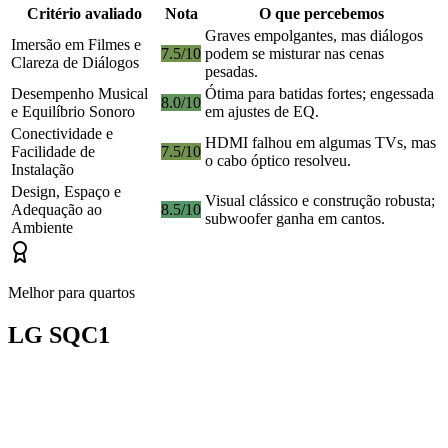
Critério avaliado
Nota
O que percebemos
Graves empolgantes, mas diálogos
Imersão em Filmes e
7.5/10
podem se misturar nas cenas
Clareza de Diálogos
pesadas.
Desempenho Musical
Ótima para batidas fortes; engessada
8.0/10
e Equilíbrio Sonoro
em ajustes de EQ.
Conectividade e
HDMI falhou em algumas TVs, mas
Facilidade de
7.5/10
o cabo óptico resolveu.
Instalação
Design, Espaço e
Visual clássico e construção robusta;
Adequação ao
8.5/10
subwoofer ganha em cantos.
Ambiente
Melhor para quartos
LG SQC1