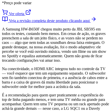
*Preço pode variar
Ver oferta
Veja a revisão completa deste produto clicando aqui
A Samsung HW-B650F chegou muito perto da JBL SB595 em
todos os testes, custando bem menos. Em cenas de ação, os graves
preenchem a sala de um jeito físico, e as vozes não se perdem no
caos — algo que nem todas as soundbars dessa faixa entregam. O
grande destaque, na nossa avaliação, foi o modo adaptativo: ele
percebe se você está ouvindo música, vendo um filme ou um show
no Spotify e equaliza automaticamente. Quem não gosta de ficar
trocando configurações vai amar isso.
Na conectividade, o HDMI ARC integrou tudo no controle da TV
— você esquece que tem um equipamento separado. O subwoofer
sem fio também conectou de primeira, e a ausência de cabos entre a
barra e a caixa de graves dá muita liberdade para posicionar o
subwoofer onde for melhor para a acústica da sala.
É a recomendação para quem quer praticamente a experiência do
top de linha pagando menos, e tem uma TV média ou grande para
acompanhar. Quem tem uma TV pequena ou um rack apertado pode
achá-la grande demais — nesse caso, a LG SQC1 ou a Davely