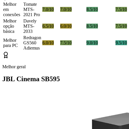
Melhor
Tomate
em
MTS-
7.0/10
7.0/10
8.5/10
7.5/10
conexões
2021 Pro
Melhor
Davely
opção
MTS-
6.5/10
6.0/10
8.5/10
7.5/10
básica
2033
Redragon
Melhor
GS560
6.0/10
7.5/10
9.0/10
9.5/10
para PC
Adiemus
Melhor geral
JBL Cinema SB595