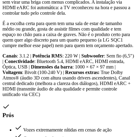
sem virar uma briga com menus complicados. A instalação via
HDMI eARC foi automática: a TV reconheceu na hora e passou a
controlar tudo pelo controle dela.
É a escolha certa para quem tem uma sala de estar de tamanho
médio ou grande, gosta de assistir filmes com qualidade e tem
espaço no chão para a caixa de graves. Não é o produto certo para
quem quer algo discreto para um quarto pequeno (a LG SQC1
cumpre melhor esse papel) nem para quem tem orçamento apertado.
Canais
: 3.1.2 |
Potência RMS
: 220 W |
Subwoofer
: Sem fio (6,5")
|
Conectividade
: Bluetooth 5.4, HDMI eARC, HDMI entrada,
Óptica, USB |
Dimensões da barra
: 1000 × 67 × 97 mm |
Voltagem
: Bivolt (100-240 V) |
Recursos extras:
True Dolby
Atmos® (áudio 3D com altura usando drivers ascendentes), Canal
central dedicado (melhora a clareza dos diálogos), HDMI eARC +
HDMI (transmite áudio de alta qualidade e permite controle
unificado via CEC)
Prós
Vozes extremamente nítidas em cenas de ação