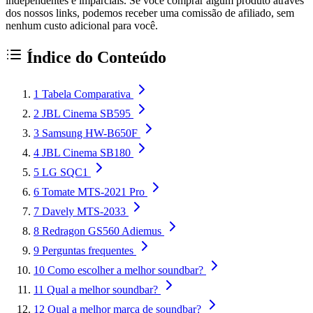
independentes e imparciais. Se você comprar algum produto através
dos nossos links, podemos receber uma comissão de afiliado, sem
nenhum custo adicional para você.
Índice do Conteúdo
1
Tabela Comparativa
2
JBL Cinema SB595
3
Samsung HW-B650F
4
JBL Cinema SB180
5
LG SQC1
6
Tomate MTS-2021 Pro
7
Davely MTS-2033
8
Redragon GS560 Adiemus
9
Perguntas frequentes
10
Como escolher a melhor soundbar?
11
Qual a melhor soundbar?
12
Qual a melhor marca de soundbar?