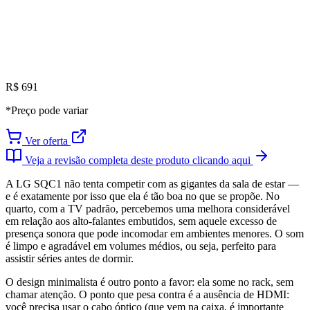
R$ 691
*Preço pode variar
Ver oferta
Veja a revisão completa deste produto clicando aqui
A LG SQC1 não tenta competir com as gigantes da sala de estar —
e é exatamente por isso que ela é tão boa no que se propõe. No
quarto, com a TV padrão, percebemos uma melhora considerável
em relação aos alto-falantes embutidos, sem aquele excesso de
presença sonora que pode incomodar em ambientes menores. O som
é limpo e agradável em volumes médios, ou seja, perfeito para
assistir séries antes de dormir.
O design minimalista é outro ponto a favor: ela some no rack, sem
chamar atenção. O ponto que pesa contra é a ausência de HDMI:
você precisa usar o cabo óptico (que vem na caixa, é importante