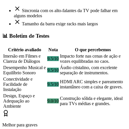
Sincronia com os alto-falantes da TV pode falhar em
alguns modelos
Tamanho da barra exige racks mais largos
📊 Boletim de Testes
Critério avaliado
Nota
O que percebemos
Imersão em Filmes e
Impacto forte nas cenas de ação e
9.5/10
Clareza de Diálogos
vozes equilibradas no caos.
Desempenho Musical e
Áudio cristalino, com excelente
9.5/10
Equilíbrio Sonoro
separação de instrumentos.
Conectividade e
HDMI ARC simples e pareamento
Facilidade de
9.5/10
instantâneo com a caixa de graves.
Instalação
Design, Espaço e
Construção sólida e elegante, ideal
Adequação ao
9.0/10
para TVs médias e grandes.
Ambiente
Melhor para graves