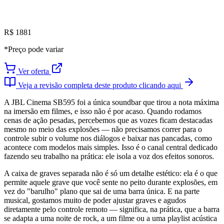
R$ 1881
*Preço pode variar
Ver oferta
Veja a revisão completa deste produto clicando aqui
A JBL Cinema SB595 foi a única soundbar que tirou a nota máxima
na imersão em filmes, e isso não é por acaso. Quando rodamos
cenas de ação pesadas, percebemos que as vozes ficam destacadas
mesmo no meio das explosões — não precisamos correr para o
controle subir o volume nos diálogos e baixar nas pancadas, como
acontece com modelos mais simples. Isso é o canal central dedicado
fazendo seu trabalho na prática: ele isola a voz dos efeitos sonoros.
A caixa de graves separada não é só um detalhe estético: ela é o que
permite aquele grave que você sente no peito durante explosões, em
vez do "barulho" plano que sai de uma barra única. E na parte
musical, gostamos muito de poder ajustar graves e agudos
diretamente pelo controle remoto — significa, na prática, que a barra
se adapta a uma noite de rock, a um filme ou a uma playlist acústica