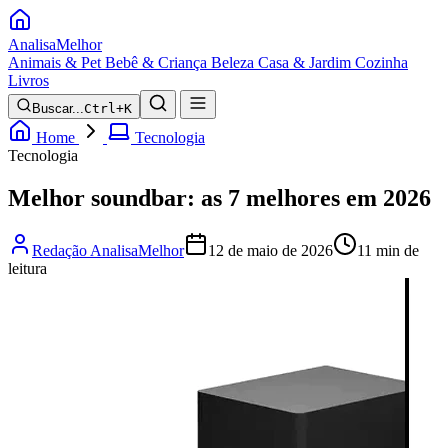
Analisa
Melhor
Animais & Pet
Bebê & Criança
Beleza
Casa & Jardim
Cozinha
Livros
Buscar...
Ctrl+K
Home
Tecnologia
Tecnologia
Melhor soundbar: as 7 melhores em 2026
Redação AnalisaMelhor
12 de maio de 2026
11 min de
leitura