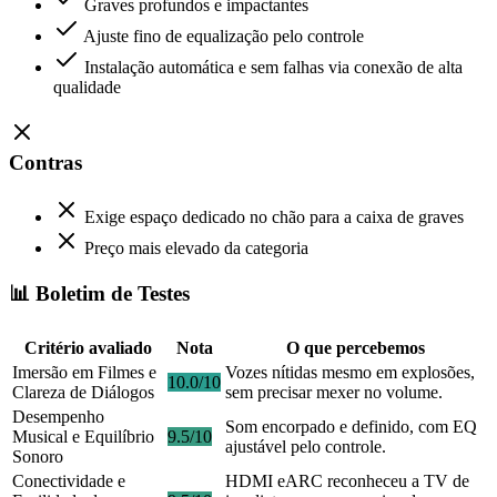
Graves profundos e impactantes
Ajuste fino de equalização pelo controle
Instalação automática e sem falhas via conexão de alta
qualidade
Contras
Exige espaço dedicado no chão para a caixa de graves
Preço mais elevado da categoria
📊 Boletim de Testes
Critério avaliado
Nota
O que percebemos
Imersão em Filmes e
Vozes nítidas mesmo em explosões,
10.0/10
Clareza de Diálogos
sem precisar mexer no volume.
Desempenho
Som encorpado e definido, com EQ
Musical e Equilíbrio
9.5/10
ajustável pelo controle.
Sonoro
Conectividade e
HDMI eARC reconheceu a TV de