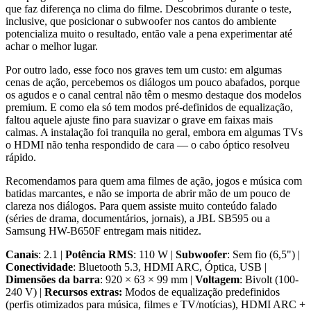
que faz diferença no clima do filme. Descobrimos durante o teste,
inclusive, que posicionar o subwoofer nos cantos do ambiente
potencializa muito o resultado, então vale a pena experimentar até
achar o melhor lugar.
Por outro lado, esse foco nos graves tem um custo: em algumas
cenas de ação, percebemos os diálogos um pouco abafados, porque
os agudos e o canal central não têm o mesmo destaque dos modelos
premium. E como ela só tem modos pré-definidos de equalização,
faltou aquele ajuste fino para suavizar o grave em faixas mais
calmas. A instalação foi tranquila no geral, embora em algumas TVs
o HDMI não tenha respondido de cara — o cabo óptico resolveu
rápido.
Recomendamos para quem ama filmes de ação, jogos e música com
batidas marcantes, e não se importa de abrir mão de um pouco de
clareza nos diálogos. Para quem assiste muito conteúdo falado
(séries de drama, documentários, jornais), a JBL SB595 ou a
Samsung HW-B650F entregam mais nitidez.
Canais
: 2.1 |
Potência RMS
: 110 W |
Subwoofer
: Sem fio (6,5") |
Conectividade
: Bluetooth 5.3, HDMI ARC, Óptica, USB |
Dimensões da barra
: 920 × 63 × 99 mm |
Voltagem
: Bivolt (100-
240 V) |
Recursos extras:
Modos de equalização predefinidos
(perfis otimizados para música, filmes e TV/notícias), HDMI ARC +