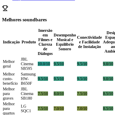
Melhores soundbares
Imersão
Desi
em
Desempenho
Conectividade
Espaç
Filmes e
Musical e
Indicação
Produto
e Facilidade
Adequ
Clareza
Equilíbrio
de Instalação
ao
de
Sonoro
Ambie
Diálogos
JBL
Melhor
Cinema
10.0/10
9.5/10
9.5/10
9.0/10
geral
SB595
Melhor
Samsung
custo-
HW-
9.5/10
9.5/10
9.5/10
9.0/10
benefício
B650F
Melhor
JBL
para
Cinema
7.5/10
8.0/10
7.5/10
8.5/10
graves
SB180
Melhor
LG
para
7.5/10
7.0/10
7.0/10
8.5/10
SQC1
quartos