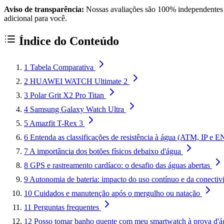
Aviso de transparência:
Nossas avaliações são 100% independentes e
adicional para você.
Índice do Conteúdo
1
Tabela Comparativa
2
HUAWEI WATCH Ultimate 2
3
Polar Grit X2 Pro Titan
4
Samsung Galaxy Watch Ultra
5
Amazfit T-Rex 3
6
Entenda as classificações de resistência à água (ATM, IP e 
7
A importância dos botões físicos debaixo d'água
8
GPS e rastreamento cardíaco: o desafio das águas abertas
9
Autonomia de bateria: impacto do uso contínuo e da conectiv
10
Cuidados e manutenção após o mergulho ou natação
11
Perguntas frequentes
12
Posso tomar banho quente com meu smartwatch à prova d'á