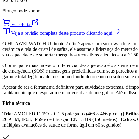
R$ 5.455,00
*Preço pode variar
Ver oferta
Veja a revisão completa deste produto clicando aqui
O HUAWEI WATCH Ultimate 2 não é apenas um smartwatch; é um autênti
cerâmica e tela de cristal de safira, ele assume a liderança do mercad
sua capacidade de suportar mergulhos recreativos e técnicos a até 15
O principal e mais inovador diferencial desta geração é o sistema de
de emergência (SOS) e mensagens predefinidas com seus parceiros a u
garante total legibilidade mesmo no fundo do oceano ou sob o sol ext
Apesar de ser a ferramenta definitiva para atividades extremas, é imp
rapidamente que o esperado em longos dias de mergulho. Além disso, u
Ficha técnica
Tela
: AMOLED LTPO 2.0 1,5 polegadas (466 × 466 pixels) |
Brilho
20 ATM, IP68, IP69 e certificação EN 13319 (150 metros) |
Extras
: 
múltiplas avaliações de saúde de forma ágil em 60 segundos)