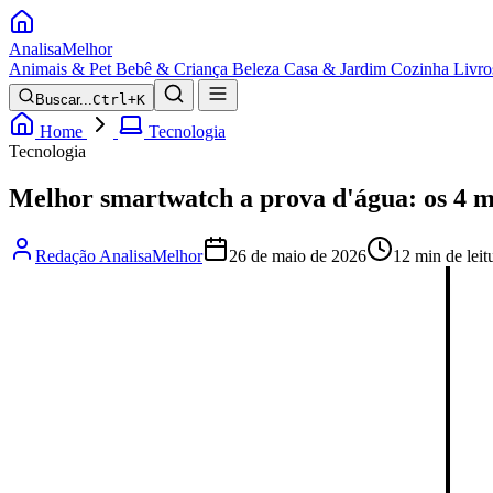
Analisa
Melhor
Animais & Pet
Bebê & Criança
Beleza
Casa & Jardim
Cozinha
Livro
Buscar...
Ctrl+K
Home
Tecnologia
Tecnologia
Melhor smartwatch a prova d'água: os 4 
Redação AnalisaMelhor
26 de maio de 2026
12 min de leit