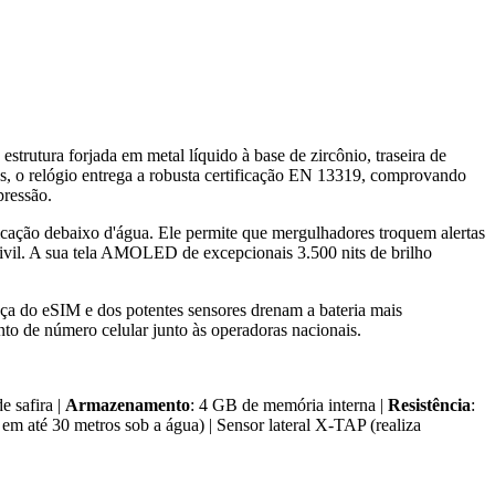
tura forjada em metal líquido à base de zircônio, traseira de
inas, o relógio entrega a robusta certificação EN 13319, comprovando
pressão.
nicação debaixo d'água. Ele permite que mergulhadores troquem alertas
ivil. A sua tela AMOLED de excepcionais 3.500 nits de brilho
ença do eSIM e dos potentes sensores drenam a bateria mais
nto de número celular junto às operadoras nacionais.
e safira |
Armazenamento
: 4 GB de memória interna |
Resistência
:
em até 30 metros sob a água) | Sensor lateral X-TAP (realiza