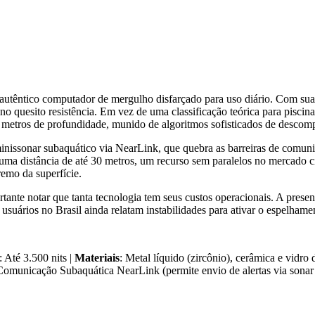
co computador de mergulho disfarçado para uso diário. Com sua estru
o no quesito resistência. Em vez de uma classificação teórica para pisc
0 metros de profundidade, munido de algoritmos sofisticados de descom
 minissonar subaquático via NearLink, que quebra as barreiras de comu
ma distância de até 30 metros, um recurso sem paralelos no mercado c
remo da superfície.
ortante notar que tanta tecnologia tem seus custos operacionais. A pres
suários no Brasil ainda relatam instabilidades para ativar o espelhame
: Até 3.500 nits |
Materiais
: Metal líquido (zircônio), cerâmica e vidro d
Comunicação Subaquática NearLink (permite envio de alertas via sonar 