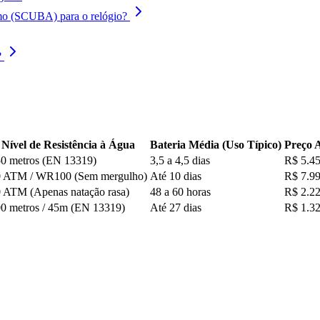
nomo (SCUBA) para o relógio?
?
Nível de Resistência à Água
Bateria Média (Uso Típico)
Preço 
0 metros (EN 13319)
3,5 a 4,5 dias
R$ 5.4
0 ATM / WR100 (Sem mergulho)
Até 10 dias
R$ 7.9
 ATM (Apenas natação rasa)
48 a 60 horas
R$ 2.22
0 metros / 45m (EN 13319)
Até 27 dias
R$ 1.3