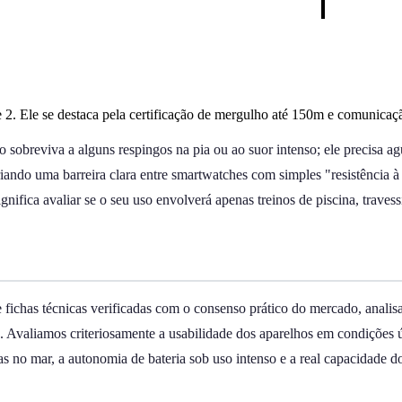
Ele se destaca pela certificação de mergulho até 150m e comunicaçã
sobreviva a alguns respingos na pia ou ao suor intenso; ele precisa ag
riando uma barreira clara entre smartwatches com simples "resistência 
ignifica avaliar se o seu uso envolverá apenas treinos de piscina, trav
e fichas técnicas verificadas com o consenso prático do mercado, anali
). Avaliamos criteriosamente a usabilidade dos aparelhos em condições 
s no mar, a autonomia de bateria sob uso intenso e a real capacidade d