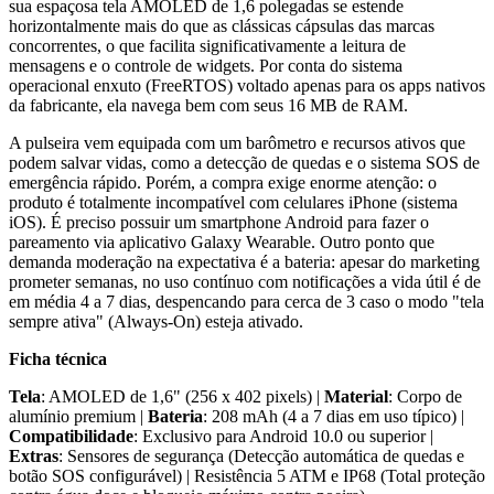
sua espaçosa tela AMOLED de 1,6 polegadas se estende
horizontalmente mais do que as clássicas cápsulas das marcas
concorrentes, o que facilita significativamente a leitura de
mensagens e o controle de widgets. Por conta do sistema
operacional enxuto (FreeRTOS) voltado apenas para os apps nativos
da fabricante, ela navega bem com seus 16 MB de RAM.
A pulseira vem equipada com um barômetro e recursos ativos que
podem salvar vidas, como a detecção de quedas e o sistema SOS de
emergência rápido. Porém, a compra exige enorme atenção: o
produto é totalmente incompatível com celulares iPhone (sistema
iOS). É preciso possuir um smartphone Android para fazer o
pareamento via aplicativo Galaxy Wearable. Outro ponto que
demanda moderação na expectativa é a bateria: apesar do marketing
prometer semanas, no uso contínuo com notificações a vida útil é de
em média 4 a 7 dias, despencando para cerca de 3 caso o modo "tela
sempre ativa" (Always-On) esteja ativado.
Ficha técnica
Tela
: AMOLED de 1,6" (256 x 402 pixels) |
Material
: Corpo de
alumínio premium |
Bateria
: 208 mAh (4 a 7 dias em uso típico) |
Compatibilidade
: Exclusivo para Android 10.0 ou superior |
Extras
: Sensores de segurança (Detecção automática de quedas e
botão SOS configurável) | Resistência 5 ATM e IP68 (Total proteção