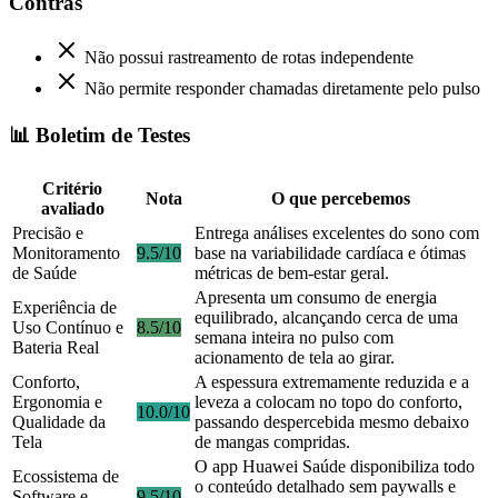
Contras
Não possui rastreamento de rotas independente
Não permite responder chamadas diretamente pelo pulso
📊 Boletim de Testes
Critério
Nota
O que percebemos
avaliado
Precisão e
Entrega análises excelentes do sono com
Monitoramento
9.5/10
base na variabilidade cardíaca e ótimas
de Saúde
métricas de bem-estar geral.
Apresenta um consumo de energia
Experiência de
equilibrado, alcançando cerca de uma
Uso Contínuo e
8.5/10
semana inteira no pulso com
Bateria Real
acionamento de tela ao girar.
Conforto,
A espessura extremamente reduzida e a
Ergonomia e
leveza a colocam no topo do conforto,
10.0/10
Qualidade da
passando despercebida mesmo debaixo
Tela
de mangas compridas.
O app Huawei Saúde disponibiliza todo
Ecossistema de
o conteúdo detalhado sem paywalls e
Software e
9.5/10