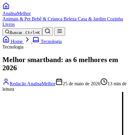
Analisa
Melhor
Animais & Pet
Bebê & Criança
Beleza
Casa & Jardim
Cozinha
Livros
Buscar...
Ctrl+K
Home
Tecnologia
Tecnologia
Melhor smartband: as 6 melhores em
2026
Redação AnalisaMelhor
25 de maio de 2026
13 min de
leitura