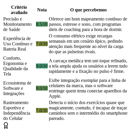
Critério
Nota
O que percebemos
avaliado
Precisão e
Oferece um bom mapeamento contínuo de
Monitoramento
8.5/10
passos, estresse e sono, com programas
de Saúde
úteis de coaching para a hora de dormir.
O consumo elétrico exige recargas
Experiência de
semanais em um cenário típico, pedindo
Uso Contínuo e
7.0/10
atenção mais frequente ao nível da carga
Bateria Real
do que as pulseiras rivais.
Conforto,
A carcaça metálica tem um toque refinado,
Ergonomia e
9.0/10
a tela ampla ajuda os usuários a lerem tudo
Qualidade da
rapidamente e a fixação no pulso é firme.
Tela
Exibe integração exemplar para a linha de
Ecossistema de
celulares da marca, mas o software
Software e
8.0/10
restringe quem tenta conectar aparelhos da
Integrações
Apple.
Rastreamento
Detecta o início dos exercícios quase que
Esportivo e
magicamente, contudo, é incapaz de traçar
7.0/10
Independência
caminhos sem o intermédio do smartphone
do Celular
pareado.