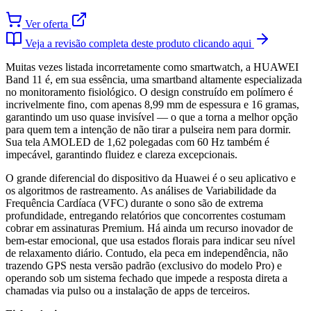
Ver oferta
Veja a revisão completa deste produto clicando aqui
Muitas vezes listada incorretamente como smartwatch, a HUAWEI
Band 11 é, em sua essência, uma smartband altamente especializada
no monitoramento fisiológico. O design construído em polímero é
incrivelmente fino, com apenas 8,99 mm de espessura e 16 gramas,
garantindo um uso quase invisível — o que a torna a melhor opção
para quem tem a intenção de não tirar a pulseira nem para dormir.
Sua tela AMOLED de 1,62 polegadas com 60 Hz também é
impecável, garantindo fluidez e clareza excepcionais.
O grande diferencial do dispositivo da Huawei é o seu aplicativo e
os algoritmos de rastreamento. As análises de Variabilidade da
Frequência Cardíaca (VFC) durante o sono são de extrema
profundidade, entregando relatórios que concorrentes costumam
cobrar em assinaturas Premium. Há ainda um recurso inovador de
bem-estar emocional, que usa estados florais para indicar seu nível
de relaxamento diário. Contudo, ela peca em independência, não
trazendo GPS nesta versão padrão (exclusivo do modelo Pro) e
operando sob um sistema fechado que impede a resposta direta a
chamadas via pulso ou a instalação de apps de terceiros.