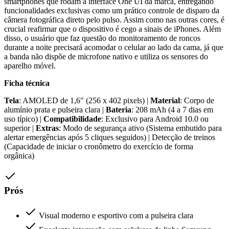
smartphones que rodam a interface One UI da marca, entregando
funcionalidades exclusivas como um prático controle de disparo da
câmera fotográfica direto pelo pulso. Assim como nas outras cores, é
crucial reafirmar que o dispositivo é cego a sinais de iPhones. Além
disso, o usuário que faz questão do monitoramento de roncos
durante a noite precisará acomodar o celular ao lado da cama, já que
a banda não dispõe de microfone nativo e utiliza os sensores do
aparelho móvel.
Ficha técnica
Tela
: AMOLED de 1,6" (256 x 402 pixels) |
Material
: Corpo de
alumínio prata e pulseira clara |
Bateria
: 208 mAh (4 a 7 dias em
uso típico) |
Compatibilidade
: Exclusivo para Android 10.0 ou
superior |
Extras
: Modo de segurança ativo (Sistema embutido para
alertar emergências após 5 cliques seguidos) | Detecção de treinos
(Capacidade de iniciar o cronômetro do exercício de forma
orgânica)
Prós
Visual moderno e esportivo com a pulseira clara