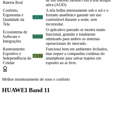
de uso intenso mesmo com a tela sempre
Bateria Real
ativa (AOD).
Conforto,
A tela brilha intensamente sob o sol e o
Ergonomia e
formato anatômico garante um uso
9.5/10
Qualidade da
confortável durante a noite, sem
Tela
incomodar.
O aplicativo pareado se mostra muito
Ecossistema de
funcional, gratuito e totalmente
Software e
9.0/10
otimizado para ambos os sistemas
Integrações
operacionais do mercado.
Rastreamento
Funciona bem em ambientes fechados,
Esportivo e
mas requer a companhia contínua do
7.5/10
Independência do
smartphone para salvar trajetos em
Celular
esportes ao ar livre.
Melhor monitoramento de sono e conforto
HUAWEI Band 11