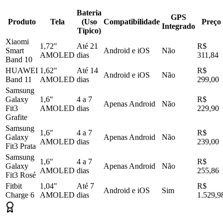
Bateria
GPS
Produto
Tela
(Uso
Compatibilidade
Preço
Integrado
Típico)
Xiaomi
1,72"
Até 21
R$
Smart
Android e iOS
Não
AMOLED
dias
311,84
Band 10
HUAWEI
1,62"
Até 14
R$
Android e iOS
Não
Band 11
AMOLED
dias
299,00
Samsung
Galaxy
1,6"
4 a 7
R$
Apenas Android
Não
Fit3
AMOLED
dias
229,90
Grafite
Samsung
1,6"
4 a 7
R$
Galaxy
Apenas Android
Não
AMOLED
dias
239,00
Fit3 Prata
Samsung
1,6"
4 a 7
R$
Galaxy
Apenas Android
Não
AMOLED
dias
255,86
Fit3 Rosé
Fitbit
1,04"
Até 7
R$
Android e iOS
Sim
Charge 6
AMOLED
dias
1.529,9