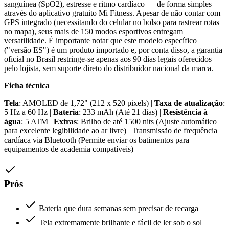
sanguínea (SpO2), estresse e ritmo cardíaco — de forma simples
através do aplicativo gratuito Mi Fitness. Apesar de não contar com
GPS integrado (necessitando do celular no bolso para rastrear rotas
no mapa), seus mais de 150 modos esportivos entregam
versatilidade. É importante notar que este modelo específico
("versão ES") é um produto importado e, por conta disso, a garantia
oficial no Brasil restringe-se apenas aos 90 dias legais oferecidos
pelo lojista, sem suporte direto do distribuidor nacional da marca.
Ficha técnica
Tela
: AMOLED de 1,72" (212 x 520 pixels) |
Taxa de atualização
:
5 Hz a 60 Hz |
Bateria
: 233 mAh (Até 21 dias) |
Resistência à
água
: 5 ATM |
Extras
: Brilho de até 1500 nits (Ajuste automático
para excelente legibilidade ao ar livre) | Transmissão de frequência
cardíaca via Bluetooth (Permite enviar os batimentos para
equipamentos de academia compatíveis)
Prós
Bateria que dura semanas sem precisar de recarga
Tela extremamente brilhante e fácil de ler sob o sol