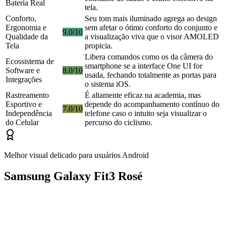
Bateria Real
tela.
Conforto,
Seu tom mais iluminado agrega ao design
Ergonomia e
sem afetar o ótimo conforto do conjunto e
9.0/10
Qualidade da
a visualização viva que o visor AMOLED
Tela
propicia.
Libera comandos como os da câmera do
Ecossistema de
smartphone se a interface One UI for
Software e
8.0/10
usada, fechando totalmente as portas para
Integrações
o sistema iOS.
Rastreamento
É altamente eficaz na academia, mas
Esportivo e
depende do acompanhamento contínuo do
7.0/10
Independência
telefone caso o intuito seja visualizar o
do Celular
percurso do ciclismo.
Melhor visual delicado para usuários Android
Samsung Galaxy Fit3 Rosé