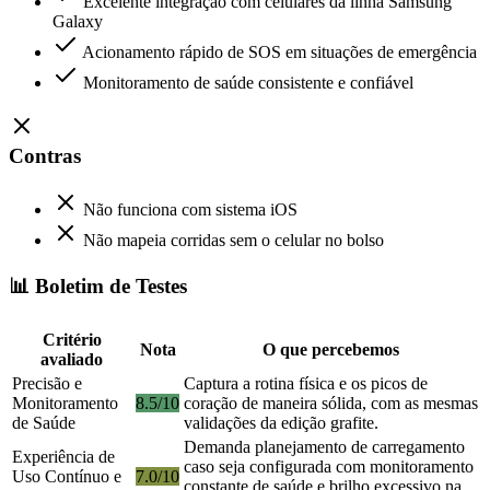
Excelente integração com celulares da linha Samsung
Galaxy
Acionamento rápido de SOS em situações de emergência
Monitoramento de saúde consistente e confiável
Contras
Não funciona com sistema iOS
Não mapeia corridas sem o celular no bolso
📊 Boletim de Testes
Critério
Nota
O que percebemos
avaliado
Precisão e
Captura a rotina física e os picos de
Monitoramento
8.5/10
coração de maneira sólida, com as mesmas
de Saúde
validações da edição grafite.
Demanda planejamento de carregamento
Experiência de
caso seja configurada com monitoramento
Uso Contínuo e
7.0/10
constante de saúde e brilho excessivo na