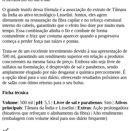
O grande trunfo dessa fórmula é a associação do extrato de Tâmara
da Índia ao ativo tecnológico Lisselini. Juntos, eles agem
diretamente na restauração da fibra capilar e no reforço estrutural
interno do cabelo, garantindo que o efeito liso dure por muito mais
tempo. Essa combinação alinha o fio e combate de forma
contundente o frizz que costuma aparecer quando a progressiva
começa a perder força nas raízes e pontas.
Trata-se de um excelente investimento devido à sua apresentação de
500 ml, garantindo um rendimento superior em relação a produtos
concorrentes na mesma faixa de preço. Embora não seja livre de
sulfatos na formulação, é desprovido de sal e parabenos, sendo
amplamente elogiado por não desgastar a química precocemente. É
a opção ideal para o uso diário, oferecendo resultados próximos aos
de salão com ótimo retorno para o seu bolso.
Ficha técnica
Volume
: 500 ml |
pH
: 5,5 |
Livre de sal e parabenos
: Sim |
Ativos
principais
: Tâmara da Índia e Lisselini |
Extras
: Ação prolongadora
(bioativos que reforçam o alinhamento da fibra) | Alto rendimento
(embalagem com volume ideal para uso diário frequente)