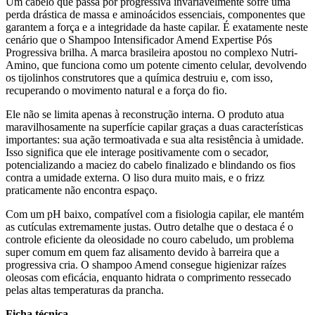
Um cabelo que passa por progressiva invariavelmente sofre uma
perda drástica de massa e aminoácidos essenciais, componentes que
garantem a força e a integridade da haste capilar. É exatamente neste
cenário que o Shampoo Intensificador Amend Expertise Pós
Progressiva brilha. A marca brasileira apostou no complexo Nutri-
Amino, que funciona como um potente cimento celular, devolvendo
os tijolinhos construtores que a química destruiu e, com isso,
recuperando o movimento natural e a força do fio.
Ele não se limita apenas à reconstrução interna. O produto atua
maravilhosamente na superfície capilar graças a duas características
importantes: sua ação termoativada e sua alta resistência à umidade.
Isso significa que ele interage positivamente com o secador,
potencializando a maciez do cabelo finalizado e blindando os fios
contra a umidade externa. O liso dura muito mais, e o frizz
praticamente não encontra espaço.
Com um pH baixo, compatível com a fisiologia capilar, ele mantém
as cutículas extremamente justas. Outro detalhe que o destaca é o
controle eficiente da oleosidade no couro cabeludo, um problema
super comum em quem faz alisamento devido à barreira que a
progressiva cria. O shampoo Amend consegue higienizar raízes
oleosas com eficácia, enquanto hidrata o comprimento ressecado
pelas altas temperaturas da prancha.
Ficha técnica