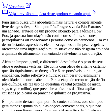
Ver oferta
Veja a revisão completa deste produto clicando aqui
Para quem busca uma abordagem mais natural e completamente
livre de agressões, o Shampoo Pós-Progressiva da Bio Extratus é
um achado. Trata-se de um produto liberado para a técnica Low
Poo, já que sua formulação não conta com sulfatos, silicones,
petroquímicos ou conservantes pesados como os parabenos. Em vez
de surfactantes agressivos, ele utiliza agentes de limpeza vegetais,
oferecendo uma higienização muito suave que não desgasta em nada
a química do alisamento, aumentando visivelmente sua duração.
Além da limpeza gentil, o diferencial desta linha é o peso de seus
óleos e proteínas vegetais. Ele conta com óleos de argan e cártamo,
que são riquíssimos em ômegas 3 e 6, responsáveis por entregar
emoliência, brilho reflexivo e nutrição sem pesar ou estimular a
oleosidade do couro cabeludo. Para a etapa de reconstrução de fios
pós-química, ele faz uso da queratina vegetal (extraída de arroz,
soja, trigo e milho), que preenche as fissuras da fibra capilar
causadas pelo calor da prancha e química da progressiva.
É importante destacar que, por não conter sulfatos, esse shampoo
gera menos espuma do que as opções convencionais, o que não
significa que limpe menos. Com um pH assertivo de 5,5, ele é a