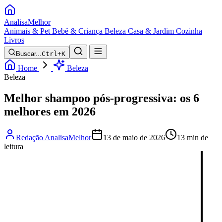
Analisa
Melhor
Animais & Pet
Bebê & Criança
Beleza
Casa & Jardim
Cozinha
Livros
Buscar...
Ctrl+K
Home
Beleza
Beleza
Melhor shampoo pós-progressiva: os 6
melhores em 2026
Redação AnalisaMelhor
13 de maio de 2026
13 min de
leitura