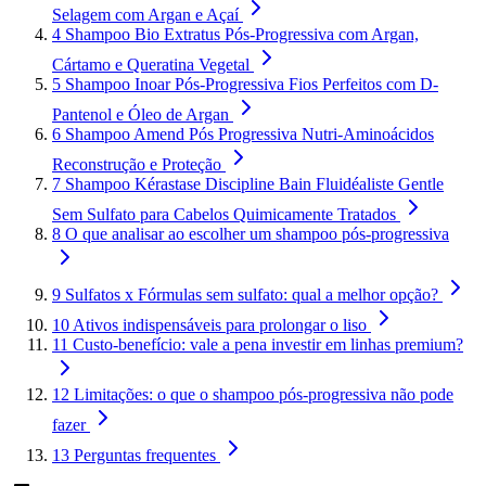
Selagem com Argan e Açaí
4
Shampoo Bio Extratus Pós-Progressiva com Argan,
Cártamo e Queratina Vegetal
5
Shampoo Inoar Pós-Progressiva Fios Perfeitos com D-
Pantenol e Óleo de Argan
6
Shampoo Amend Pós Progressiva Nutri-Aminoácidos
Reconstrução e Proteção
7
Shampoo Kérastase Discipline Bain Fluidéaliste Gentle
Sem Sulfato para Cabelos Quimicamente Tratados
8
O que analisar ao escolher um shampoo pós-progressiva
9
Sulfatos x Fórmulas sem sulfato: qual a melhor opção?
10
Ativos indispensáveis para prolongar o liso
11
Custo-benefício: vale a pena investir em linhas premium?
12
Limitações: o que o shampoo pós-progressiva não pode
fazer
13
Perguntas frequentes