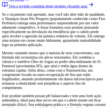
Veja a revisão completa deste produto clicando aqui
Se o orçamento está apertado, mas você não abre mão de qualidade,
o Shampoo Inoar Pós Progress (popularmente conhecido como Fios
Perfeitos) entrega uma performance surpreendente por um valor
altamente competitivo. A Inoar formulou esse produto pensando
especificamente na devolução da emoliência que o cabelo perde
após receber a agressão da química redutora de volume. Ele entrega
uma textura em creme muito hidratante, garantindo maleabilidade
logo na primeira aplicação.
Mesmo custando menos que a maioria de seus concorrentes, sua
fórmula não economiza em ativos renomados. Ele combina o
clássico e nutritivo Óleo de Argan ao poder ultra-hidratante do D-
Pantenol (provitamina B5), que atrai e retém água dentro da
estrutura capilar. Além disso, conta com a Nanosericina, um
componente focado na nano-recuperação de fios que estão
fragilizados, atuando profundamente em danos microscópicos para
restaurar a elasticidade sem prejudicar o aspecto liso do
comprimento.
Este produto também possui pH balanceado e tem uma forte ação
antiestática, ideal para dias secos em que o cabelo insiste em ficar
arrepiado (frizz). Sua embalagem prática e a fórmula vegana coroam