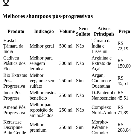
Melhores shampoos pós-progressivas
Sem
Ativos
Produto
Indicação
Volume
Preço
Sulfato
Principais
Haskell
Tâmara da
R$
Tâmara da
Melhor geral
500 ml
Não
Índia e
72,19
Índia
Lisselini
Cadiveu
Melhor para
Arginina e
R$
Plástica dos
selagem
300 ml
Não
Extrato de
150,00
Fios
térmica
Açaí
Bio Extratus
Melhor
Argan,
R$
Pós-
vegano e sem
250 ml
Sim
Cártamo e
45,51
Progressiva
sulfato
Queratina
Inoar Pós
Melhor custo-
D-Pantenol e
R$
250 ml
Não
Progress
benefício
Nanosericina
45,51
Melhor para
Amend Pós
Complexo
R$
reposição de
250 ml
Não
Progressiva
Nutri-Amino
71,89
aminoácidos
Kérastase
Morpho-
Melhor
R$
Discipline
250 ml
Sim
Kératine
premium
208,04
Bain Gentle
Complex