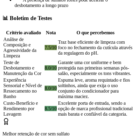
desbotamento a longo prazo
📊 Boletim de Testes
Critério avaliado
Nota
O que percebemos
Análise de
Traz base eficiente de limpeza com
Composição e
7.5/10
foco no fechamento da cutícula através
Agressividade da
da regulagem do pH.
Limpeza
Teste de
Garante uma cor uniforme e bem
Desbotamento e
8.0/10
protegida nas primeiras semanas pós-
Manutenção da Cor
salão, especialmente os tons vibrantes.
Experiência
Espuma leve, aroma requintado e fios
Sensorial e Nível de
soltinhos, ainda que exija o uso
8.0/10
Ressecamento no
conjunto do condicionador para
Banho
máxima maciez.
Custo-Benefício e
Excelente porta de entrada, sendo a
Rendimento por
8.5/10
opção de marca profissional tradicional
Lavagem
mais barata e confiável da categoria.
Melhor retenção de cor sem sulfato