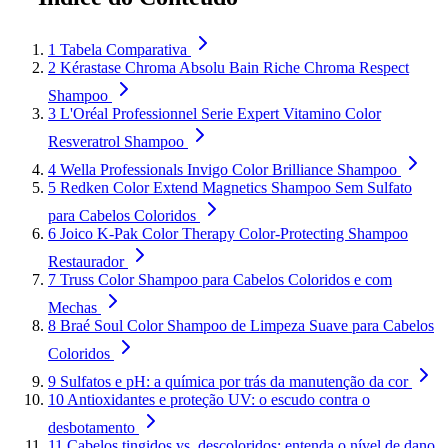
1
Tabela Comparativa
2
Kérastase Chroma Absolu Bain Riche Chroma Respect
Shampoo
3
L'Oréal Professionnel Serie Expert Vitamino Color
Resveratrol Shampoo
4
Wella Professionals Invigo Color Brilliance Shampoo
5
Redken Color Extend Magnetics Shampoo Sem Sulfato
para Cabelos Coloridos
6
Joico K-Pak Color Therapy Color-Protecting Shampoo
Restaurador
7
Truss Color Shampoo para Cabelos Coloridos e com
Mechas
8
Braé Soul Color Shampoo de Limpeza Suave para Cabelos
Coloridos
9
Sulfatos e pH: a química por trás da manutenção da cor
10
Antioxidantes e proteção UV: o escudo contra o
desbotamento
11
Cabelos tingidos vs. descoloridos: entenda o nível de dano