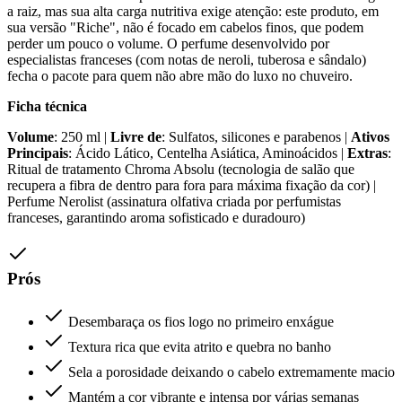
a raiz, mas sua alta carga nutritiva exige atenção: este produto, em
sua versão "Riche", não é focado em cabelos finos, que podem
perder um pouco o volume. O perfume desenvolvido por
especialistas franceses (com notas de neroli, tuberosa e sândalo)
fecha o pacote para quem não abre mão do luxo no chuveiro.
Ficha técnica
Volume
: 250 ml |
Livre de
: Sulfatos, silicones e parabenos |
Ativos
Principais
: Ácido Lático, Centelha Asiática, Aminoácidos |
Extras
:
Ritual de tratamento Chroma Absolu (tecnologia de salão que
recupera a fibra de dentro para fora para máxima fixação da cor) |
Perfume Nerolist (assinatura olfativa criada por perfumistas
franceses, garantindo aroma sofisticado e duradouro)
Prós
Desembaraça os fios logo no primeiro enxágue
Textura rica que evita atrito e quebra no banho
Sela a porosidade deixando o cabelo extremamente macio
Mantém a cor vibrante e intensa por várias semanas