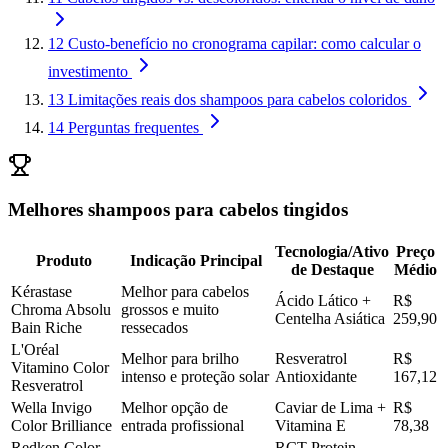
12
Custo-benefício no cronograma capilar: como calcular o
investimento
13
Limitações reais dos shampoos para cabelos coloridos
14
Perguntas frequentes
Melhores shampoos para cabelos tingidos
Tecnologia/Ativo
Preço
Produto
Indicação Principal
de Destaque
Médio
Kérastase
Melhor para cabelos
Ácido Lático +
R$
Chroma Absolu
grossos e muito
Centelha Asiática
259,90
Bain Riche
ressecados
L'Oréal
Melhor para brilho
Resveratrol
R$
Vitamino Color
intenso e proteção solar
Antioxidante
167,12
Resveratrol
Wella Invigo
Melhor opção de
Caviar de Lima +
R$
Color Brilliance
entrada profissional
Vitamina E
78,38
Redken Color
RCT Protein