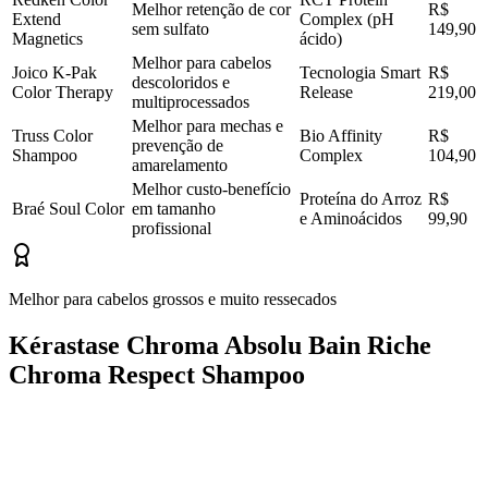
Melhor retenção de cor
R$
Extend
Complex (pH
sem sulfato
149,90
Magnetics
ácido)
Melhor para cabelos
Joico K-Pak
Tecnologia Smart
R$
descoloridos e
Color Therapy
Release
219,00
multiprocessados
Melhor para mechas e
Truss Color
Bio Affinity
R$
prevenção de
Shampoo
Complex
104,90
amarelamento
Melhor custo-benefício
Proteína do Arroz
R$
Braé Soul Color
em tamanho
e Aminoácidos
99,90
profissional
Melhor para cabelos grossos e muito ressecados
Kérastase Chroma Absolu Bain Riche
Chroma Respect Shampoo