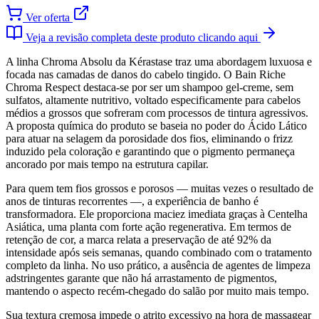
Ver oferta
Veja a revisão completa deste produto clicando aqui
A linha Chroma Absolu da Kérastase traz uma abordagem luxuosa e
focada nas camadas de danos do cabelo tingido. O Bain Riche
Chroma Respect destaca-se por ser um shampoo gel-creme, sem
sulfatos, altamente nutritivo, voltado especificamente para cabelos
médios a grossos que sofreram com processos de tintura agressivos.
A proposta química do produto se baseia no poder do Ácido Lático
para atuar na selagem da porosidade dos fios, eliminando o frizz
induzido pela coloração e garantindo que o pigmento permaneça
ancorado por mais tempo na estrutura capilar.
Para quem tem fios grossos e porosos — muitas vezes o resultado de
anos de tinturas recorrentes —, a experiência de banho é
transformadora. Ele proporciona maciez imediata graças à Centelha
Asiática, uma planta com forte ação regenerativa. Em termos de
retenção de cor, a marca relata a preservação de até 92% da
intensidade após seis semanas, quando combinado com o tratamento
completo da linha. No uso prático, a ausência de agentes de limpeza
adstringentes garante que não há arrastamento de pigmentos,
mantendo o aspecto recém-chegado do salão por muito mais tempo.
Sua textura cremosa impede o atrito excessivo na hora de massagear