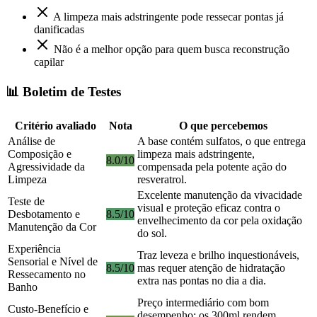
A limpeza mais adstringente pode ressecar pontas já
danificadas
Não é a melhor opção para quem busca reconstrução
capilar
📊 Boletim de Testes
Critério avaliado
Nota
O que percebemos
Análise de
A base contém sulfatos, o que entrega
Composição e
limpeza mais adstringente,
8.0/10
Agressividade da
compensada pela potente ação do
Limpeza
resveratrol.
Excelente manutenção da vivacidade
Teste de
visual e proteção eficaz contra o
Desbotamento e
8.5/10
envelhecimento da cor pela oxidação
Manutenção da Cor
do sol.
Experiência
Traz leveza e brilho inquestionáveis,
Sensorial e Nível de
8.5/10
mas requer atenção de hidratação
Ressecamento no
extra nas pontas no dia a dia.
Banho
Preço intermediário com bom
Custo-Benefício e
desempenho; os 300ml rendem