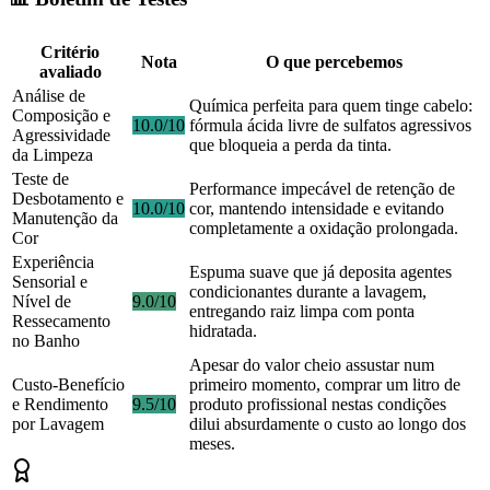
Critério
Nota
O que percebemos
avaliado
Análise de
Química perfeita para quem tinge cabelo:
Composição e
10.0/10
fórmula ácida livre de sulfatos agressivos
Agressividade
que bloqueia a perda da tinta.
da Limpeza
Teste de
Performance impecável de retenção de
Desbotamento e
10.0/10
cor, mantendo intensidade e evitando
Manutenção da
completamente a oxidação prolongada.
Cor
Experiência
Espuma suave que já deposita agentes
Sensorial e
condicionantes durante a lavagem,
Nível de
9.0/10
entregando raiz limpa com ponta
Ressecamento
hidratada.
no Banho
Apesar do valor cheio assustar num
Custo-Benefício
primeiro momento, comprar um litro de
e Rendimento
9.5/10
produto profissional nestas condições
por Lavagem
dilui absurdamente o custo ao longo dos
meses.