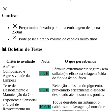
Contras
Preço muito elevado para uma embalagem de apenas
250ml
Pode pesar e tirar o volume de cabelos muito finos
📊 Boletim de Testes
Critério avaliado
Nota
O que percebemos
Análise de
Fórmula extremamente segura (sem
Composição e
9.5/10
sulfatos) e eficaz na selagem ácida
Agressividade da
do fio via ácido lático.
Limpeza
Teste de
Retenção altíssima do pigmento,
Desbotamento e
9.5/10
prevenindo eficazmente o aspecto
Manutenção da Cor
desbotado até mesmo nas pontas.
Experiência Sensorial
Toque derretido instantâneo; o
e Nível de
10.0/10
cabelo sai da lavagem já nutrido e
Ressecamento no