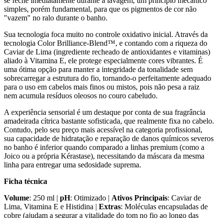
se feche imediatamente durante a lavagem, um princípio mecânico
simples, porém fundamental, para que os pigmentos de cor não
"vazem" no ralo durante o banho.
Sua tecnologia foca muito no controle oxidativo inicial. Através da
tecnologia Color Brilliance-Blend™, e contando com a riqueza do
Caviar de Lima (ingrediente recheado de antioxidantes e vitaminas)
aliado à Vitamina E, ele protege especialmente cores vibrantes. É
uma ótima opção para manter a integridade da tonalidade sem
sobrecarregar a estrutura do fio, tornando-o perfeitamente adequado
para o uso em cabelos mais finos ou mistos, pois não pesa a raiz
nem acumula resíduos oleosos no couro cabeludo.
A experiência sensorial é um destaque por conta de sua fragrância
amadeirada cítrica bastante sofisticada, que realmente fixa no cabelo.
Contudo, pelo seu preço mais acessível na categoria profissional,
sua capacidade de hidratação e reparação de danos químicos severos
no banho é inferior quando comparado a linhas premium (como a
Joico ou a própria Kérastase), necessitando da máscara da mesma
linha para entregar uma sedosidade suprema.
Ficha técnica
Volume
: 250 ml |
pH
: Otimizado |
Ativos Principais
: Caviar de
Lima, Vitamina E e Histidina |
Extras
: Moléculas encapsuladas de
cobre (ajudam a segurar a vitalidade do tom no fio ao longo das