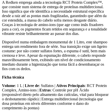
A Redken emprega ainda a tecnologia RCT Protein Complex™,
que consiste num sistema de entrega de proteínas multidirecional.
Isso significa que ele identifica a necessidade estrutural específica
desde a raiz até as pontas mais fragilizadas, garantindo que além da
cor estendida, a massa do cabelo sofra menos desgaste diário.
Graças à tecnologia de amino-ions (que age como imãs fixadores
para a cor), os pigmentos ficam retidos em segurança e a tonalidade
vibrante resiste brilhantemente ao passar dos dias.
Disponível numa embalagem monumental de 1 Litro, este shampoo
entrega um rendimento fora de série. Sua transição exige um ligeiro
costume: por não conter sulfatos fortes, a espuma é sutil, bem mais
cremosa e leve. Apesar da espumação diferente, o cabelo responde
maravilhosamente bem, exibindo um nível de condicionamento
imediato durante a higienização que torna fácil a desembaraçar os
fios com os dedos.
Ficha técnica
Volume
: 1 L |
Livre de
: Sulfatos |
Ativos Principais
: RCT Protein
Complex, Amino-ions |
Extras
: Controle por pH Ácido
(responsável direto pelo alisamento das cutículas, vital para bloquear
o desbotamento rápido) | Entrega multidirecional (tecnologia que
dosa proteínas em níveis diferentes conforme o dano do
comprimento às pontas)