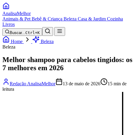
Analisa
Melhor
Animais & Pet
Bebê & Criança
Beleza
Casa & Jardim
Cozinha
Livros
Buscar...
Ctrl+K
Home
Beleza
Beleza
Melhor shampoo para cabelos tingidos: os
7 melhores em 2026
Redação AnalisaMelhor
13 de maio de 2026
15 min de
leitura