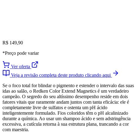
R$ 149,90
*Preço pode variar
Ver oferta
Veja a revisão completa deste produto clicando aqui
Se o foco total for blindar o pigmento e estender o intervalo das suas
idas ao salão, o Redken Color Extend Magnetics é um verdadeiro
campeão. O segredo do seu altíssimo desempenho reside em dois
fatores vitais que raramente andam juntos com tanta eficácia: ele é
completamente livre de sulfatos e ostenta um pH ácido
inteligentemente formulado. Fios coloridos têm o pH alcalinizado
durante a química. Ao usar um shampoo ácido e sem adstringência
excessiva, a cutícula retorna à sua estrutura plana, trancando a cor
com maestria.