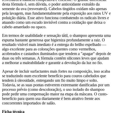
desta fórmula é, sem dúvida, o poder antioxidante extraído da
semente da uva (resveratrol). Cabelos tingidos oxidam não apenas
pela lavagem, mas fundamentalmente pela exposição aos raios UV e
poluição diária. Esse ativo funciona combatendo os radicais livres e
atuando como um escudo invisível contra a oxidação que deixa o
cabelo amarelado ou opaco.
Em termos de usabilidade e sensação tátil, o shampoo apresenta uma
espuma bastante generosa que higieniza profundamente a raiz. O
resultado visível mais imediato é a entrega do brilho espelhado —
algo excelente para as colorações quentes como vermelhos,
acobreados e castanhos iluminados que tendem a "apagar" depois de
duas ou três semanas. A fórmula contém silicones leves que ajudam
a melhorar a maleabilidade e garantir a devolução da luz no fio.
Apesar de incluir surfactantes mais fortes na composição, isso acaba
se traduzindo num excelente benefício para couros cabeludos que
tendem à oleosidade, entregando um fio muito limpo e solto.
Todavia, se as suas pontas estiverem extremante danificadas por um
processo prévio (como descoloração), o uso isolado do shampoo
pode pedir uma compensação maior na etapa da máscara. O custo-
benefício para quem usa diariamente é bem atrativo frente aos
concorrentes importados de salão.
Ficha técnica