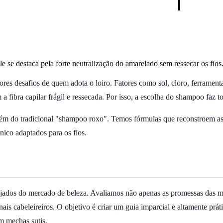
 se destaca pela forte neutralização do amarelado sem ressecar os fios
es desafios de quem adota o loiro. Fatores como sol, cloro, ferramentas
 fibra capilar frágil e ressecada. Por isso, a escolha do shampoo faz to
ém do tradicional "shampoo roxo". Temos fórmulas que reconstroem as p
nico adaptados para os fios.
ejados do mercado de beleza. Avaliamos não apenas as promessas das m
nais cabeleireiros. O objetivo é criar um guia imparcial e altamente prát
om mechas sutis.