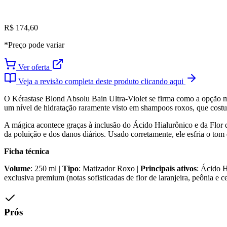
R$ 174,60
*Preço pode variar
Ver oferta
Veja a revisão completa deste produto clicando aqui
O Kérastase Blond Absolu Bain Ultra-Violet se firma como a opção m
um nível de hidratação raramente visto em shampoos roxos, que costum
A mágica acontece graças à inclusão do Ácido Hialurônico e da Flor de 
da poluição e dos danos diários. Usado corretamente, ele esfria o t
Ficha técnica
Volume
: 250 ml |
Tipo
: Matizador Roxo |
Principais ativos
: Ácido H
exclusiva premium (notas sofisticadas de flor de laranjeira, peônia e c
Prós