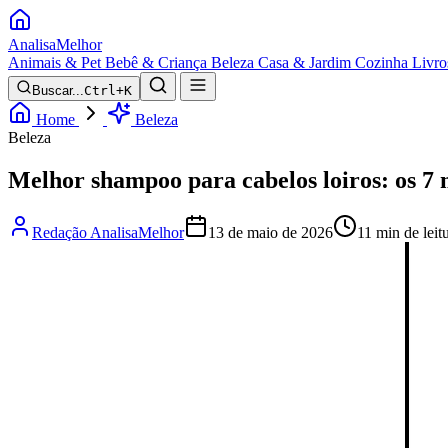
Analisa
Melhor
Animais & Pet
Bebê & Criança
Beleza
Casa & Jardim
Cozinha
Livro
Buscar...
Ctrl+K
Home
Beleza
Beleza
Melhor shampoo para cabelos loiros: os 7
Redação AnalisaMelhor
13 de maio de 2026
11 min de leit