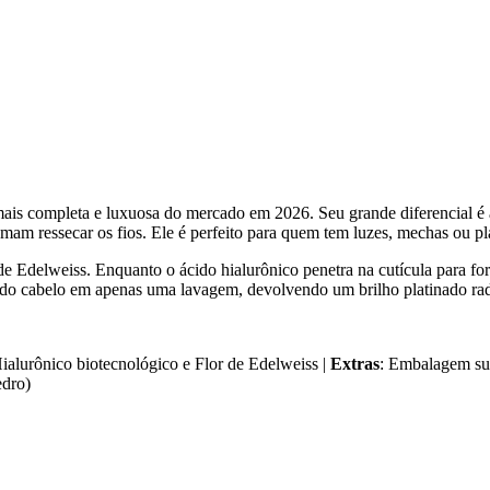
ais completa e luxuosa do mercado em 2026. Seu grande diferencial é
am ressecar os fios. Ele é perfeito para quem tem luzes, mechas ou pla
Edelweiss. Enquanto o ácido hialurônico penetra na cutícula para fortal
om do cabelo em apenas uma lavagem, devolvendo um brilho platinado r
ialurônico biotecnológico e Flor de Edelweiss |
Extras
: Embalagem sus
edro)