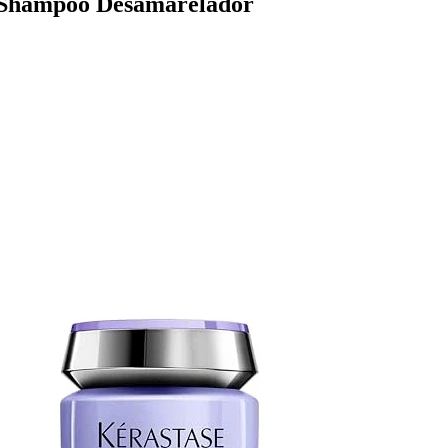
t Shampoo Desamarelador