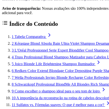
Aviso de transparência:
Nossas avaliações são 100% independentes e
adicional para você.
Índice do Conteúdo
1
Tabela Comparativa
2
Kérastase Blond Absolu Bain Ultra-Violet Shampoo Desamar
3
L'Oréal Professionnel Serie Expert Blondifier Cool Shampoo
4
Truss Professional Blond Shampoo Matizador para Cabelos L
5
Joico Blonde Life Brightening Shampoo Iluminador
6
Redken Color Extend Blondage Color Depositing Purple S
7
Wella Professionals Invigo Blonde Recharge Color Refresh
8
Schwarzkopf Professional BlondMe All Blondes Rich Sham
9
Como escolher o shampoo ideal para o seu tom de loiro
10
A importância da reconstrução na rotina de cabelos descolor
11
Sulfatos vs. Fórmulas suaves: O que é melhor para a cor?