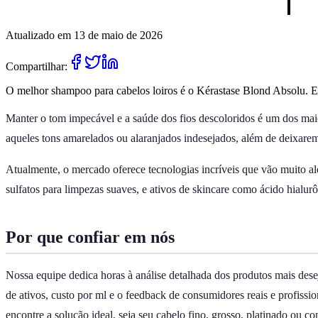
Atualizado em 13 de maio de 2026
Compartilhar:
O melhor shampoo para cabelos loiros é o Kérastase Blond Absolu. Ele
Manter o tom impecável e a saúde dos fios descoloridos é um dos maior
aqueles tons amarelados ou alaranjados indesejados, além de deixarem a
Atualmente, o mercado oferece tecnologias incríveis que vão muito al
sulfatos para limpezas suaves, e ativos de skincare como ácido hialurô
Por que confiar em nós
Nossa equipe dedica horas à análise detalhada dos produtos mais des
de ativos, custo por ml e o feedback de consumidores reais e profissio
encontre a solução ideal, seja seu cabelo fino, grosso, platinado ou c