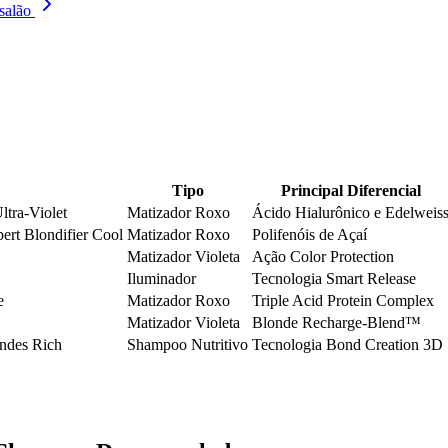
salão
Tipo
Principal Diferencial
ltra-Violet
Matizador Roxo
Ácido Hialurônico e Edelweis
pert Blondifier Cool
Matizador Roxo
Polifenóis de Açaí
Matizador Violeta
Ação Color Protection
Iluminador
Tecnologia Smart Release
e
Matizador Roxo
Triple Acid Protein Complex
Matizador Violeta
Blonde Recharge-Blend™
ndes Rich
Shampoo Nutritivo
Tecnologia Bond Creation 3D