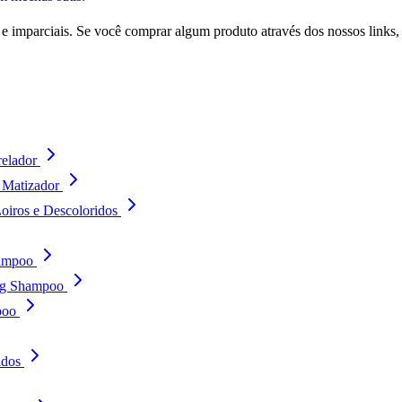
 imparciais. Se você comprar algum produto através dos nossos links
elador
 Matizador
oiros e Descoloridos
hampoo
ing Shampoo
poo
idos