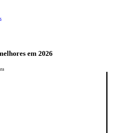
s
 melhores em 2026
ura