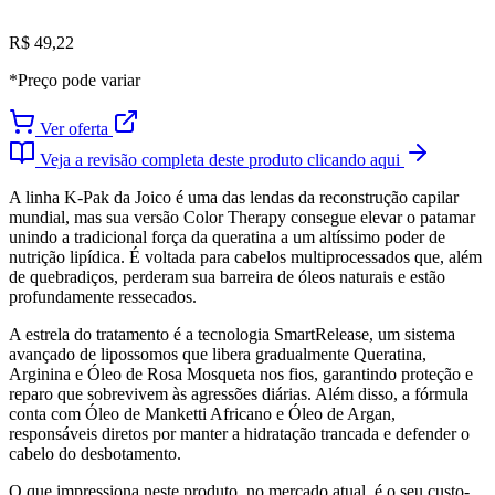
R$ 49,22
*Preço pode variar
Ver oferta
Veja a revisão completa deste produto clicando aqui
A linha K-Pak da Joico é uma das lendas da reconstrução capilar
mundial, mas sua versão Color Therapy consegue elevar o patamar
unindo a tradicional força da queratina a um altíssimo poder de
nutrição lipídica. É voltada para cabelos multiprocessados que, além
de quebradiços, perderam sua barreira de óleos naturais e estão
profundamente ressecados.
A estrela do tratamento é a tecnologia SmartRelease, um sistema
avançado de lipossomos que libera gradualmente Queratina,
Arginina e Óleo de Rosa Mosqueta nos fios, garantindo proteção e
reparo que sobrevivem às agressões diárias. Além disso, a fórmula
conta com Óleo de Manketti Africano e Óleo de Argan,
responsáveis diretos por manter a hidratação trancada e defender o
cabelo do desbotamento.
O que impressiona neste produto, no mercado atual, é o seu custo-