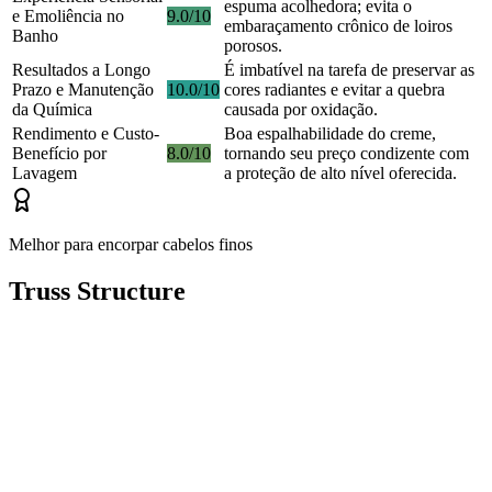
espuma acolhedora; evita o
e Emoliência no
9.0/10
embaraçamento crônico de loiros
Banho
porosos.
Resultados a Longo
É imbatível na tarefa de preservar as
Prazo e Manutenção
10.0/10
cores radiantes e evitar a quebra
da Química
causada por oxidação.
Rendimento e Custo-
Boa espalhabilidade do creme,
Benefício por
8.0/10
tornando seu preço condizente com
Lavagem
a proteção de alto nível oferecida.
Melhor para encorpar cabelos finos
Truss Structure