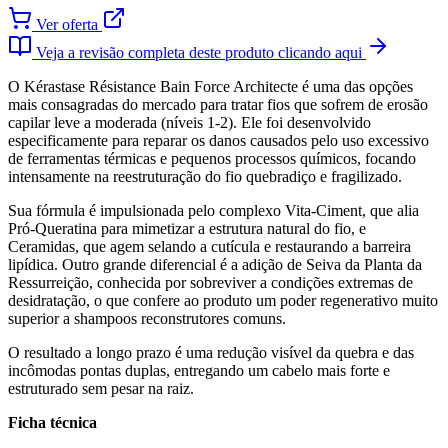
Ver oferta
Veja a revisão completa deste produto clicando aqui
O Kérastase Résistance Bain Force Architecte é uma das opções
mais consagradas do mercado para tratar fios que sofrem de erosão
capilar leve a moderada (níveis 1-2). Ele foi desenvolvido
especificamente para reparar os danos causados pelo uso excessivo
de ferramentas térmicas e pequenos processos químicos, focando
intensamente na reestruturação do fio quebradiço e fragilizado.
Sua fórmula é impulsionada pelo complexo Vita-Ciment, que alia
Pró-Queratina para mimetizar a estrutura natural do fio, e
Ceramidas, que agem selando a cutícula e restaurando a barreira
lipídica. Outro grande diferencial é a adição de Seiva da Planta da
Ressurreição, conhecida por sobreviver a condições extremas de
desidratação, o que confere ao produto um poder regenerativo muito
superior a shampoos reconstrutores comuns.
O resultado a longo prazo é uma redução visível da quebra e das
incômodas pontas duplas, entregando um cabelo mais forte e
estruturado sem pesar na raiz.
Ficha técnica