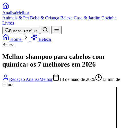
Analisa
Melhor
Animais & Pet
Bebê & Criança
Beleza
Casa & Jardim
Cozinha
Livros
Buscar...
Ctrl+K
Home
Beleza
Beleza
Melhor shampoo para cabelos com
química: os 7 melhores em 2026
Redação AnalisaMelhor
13 de maio de 2026
13 min de
leitura