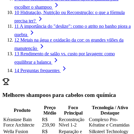
escolher o shampoo
10
Hidratação, Nutrição ou Reconstrução: o que a fórmula
precisa ter?
11
A importância do "deslize": como o atrito no banho piora a
quebra
12
Metais na água e oxidação da cor: os grandes vilões da
manutenção
13
Rendimento de salão vs. custo por lavagem: como
equilibrar a balança
14
Perguntas frequentes
Melhores shampoos para cabelos com química
Preço
Foco
Tecnologia / Ativo
Produto
Médio
Principal
Destaque
Kérastase Bain
R$
Reconstrução
Complexo Pro-
Force Architecte
259,90
Nível 1-2
Kératine e Ceramidas
Wella Fusion
R$
Reparação e
Silksteel Technology