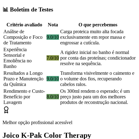
📊 Boletim de Testes
Critério avaliado
Nota
O que percebemos
Análise de
Carga proteica muito alta focada
Composição e Foco
9.0/10
exclusivamente em repor massa e
de Tratamento
engrossar a cutícula.
Experiência
A rigidez inicial no banho é normal
Sensorial e
7.0/10
por conta das proteínas; condicionador
Emoliência no
resolve na sequência.
Banho
Resultados a Longo
Transforma visivelmente o caimento e
Prazo e Manutenção
9.0/10
o volume dos fios, recuperando
da Química
cabelos ralos.
Rendimento e Custo-
Os 300ml rendem o esperado; é um
Benefício por
8.0/10
preço justo para um dos melhores
Lavagem
produtos de reconstrução nacional.
Melhor opção profissional acessível
Joico K-Pak Color Therapy