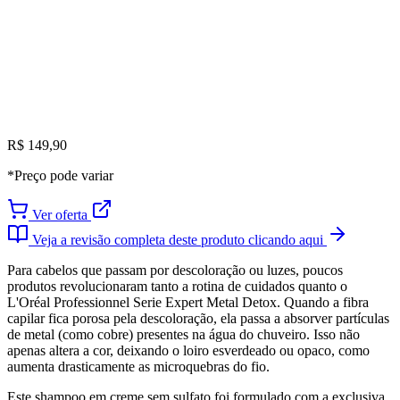
R$ 149,90
*Preço pode variar
Ver oferta
Veja a revisão completa deste produto clicando aqui
Para cabelos que passam por descoloração ou luzes, poucos
produtos revolucionaram tanto a rotina de cuidados quanto o
L'Oréal Professionnel Serie Expert Metal Detox. Quando a fibra
capilar fica porosa pela descoloração, ela passa a absorver partículas
de metal (como cobre) presentes na água do chuveiro. Isso não
apenas altera a cor, deixando o loiro esverdeado ou opaco, como
aumenta drasticamente as microquebras do fio.
Este shampoo em creme sem sulfato foi formulado com a exclusiva