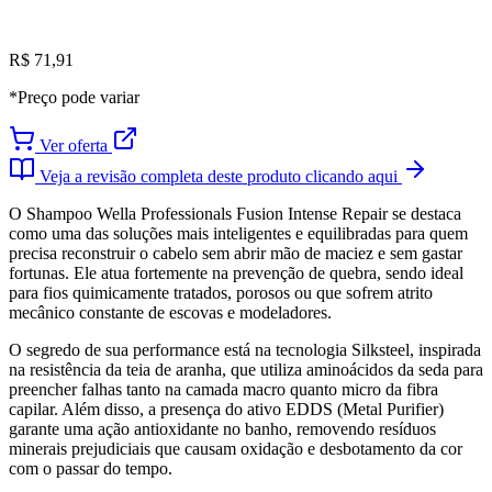
R$ 71,91
*Preço pode variar
Ver oferta
Veja a revisão completa deste produto clicando aqui
O Shampoo Wella Professionals Fusion Intense Repair se destaca
como uma das soluções mais inteligentes e equilibradas para quem
precisa reconstruir o cabelo sem abrir mão de maciez e sem gastar
fortunas. Ele atua fortemente na prevenção de quebra, sendo ideal
para fios quimicamente tratados, porosos ou que sofrem atrito
mecânico constante de escovas e modeladores.
O segredo de sua performance está na tecnologia Silksteel, inspirada
na resistência da teia de aranha, que utiliza aminoácidos da seda para
preencher falhas tanto na camada macro quanto micro da fibra
capilar. Além disso, a presença do ativo EDDS (Metal Purifier)
garante uma ação antioxidante no banho, removendo resíduos
minerais prejudiciais que causam oxidação e desbotamento da cor
com o passar do tempo.