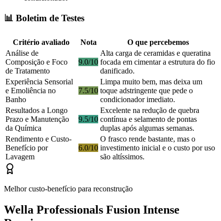
📊 Boletim de Testes
Critério avaliado
Nota
O que percebemos
Análise de
Alta carga de ceramidas e queratina
Composição e Foco
9.0/10
focada em cimentar a estrutura do fio
de Tratamento
danificado.
Experiência Sensorial
Limpa muito bem, mas deixa um
e Emoliência no
7.5/10
toque adstringente que pede o
Banho
condicionador imediato.
Resultados a Longo
Excelente na redução de quebra
Prazo e Manutenção
9.5/10
contínua e selamento de pontas
da Química
duplas após algumas semanas.
Rendimento e Custo-
O frasco rende bastante, mas o
Benefício por
6.0/10
investimento inicial e o custo por uso
Lavagem
são altíssimos.
Melhor custo-benefício para reconstrução
Wella Professionals Fusion Intense