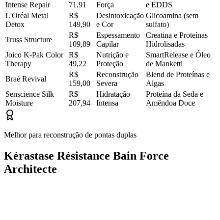
Intense Repair
71,91
Força
e EDDS
L'Oréal Metal
R$
Desintoxicação
Glicoamina (sem
Detox
149,90
e Cor
sulfato)
R$
Espessamento
Creatina e Proteínas
Truss Structure
109,89
Capilar
Hidrolisadas
Joico K-Pak Color
R$
Nutrição e
SmartRelease e Óleo
Therapy
49,22
Proteção
de Manketti
R$
Reconstrução
Blend de Proteínas e
Braé Revival
159,00
Severa
Algas
Senscience Silk
R$
Hidratação
Proteína da Seda e
Moisture
207,94
Intensa
Amêndoa Doce
Melhor para reconstrução de pontas duplas
Kérastase Résistance Bain Force
Architecte