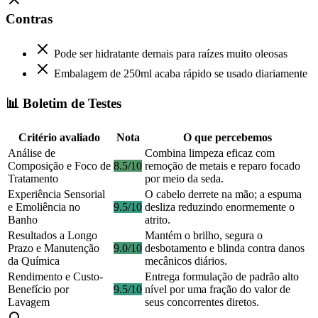
Contras
Pode ser hidratante demais para raízes muito oleosas
Embalagem de 250ml acaba rápido se usado diariamente
📊 Boletim de Testes
Critério avaliado
Nota
O que percebemos
Análise de
Combina limpeza eficaz com
Composição e Foco de
8.5/10
remoção de metais e reparo focado
Tratamento
por meio da seda.
Experiência Sensorial
O cabelo derrete na mão; a espuma
e Emoliência no
9.5/10
desliza reduzindo enormemente o
Banho
atrito.
Resultados a Longo
Mantém o brilho, segura o
Prazo e Manutenção
9.0/10
desbotamento e blinda contra danos
da Química
mecânicos diários.
Rendimento e Custo-
Entrega formulação de padrão alto
Benefício por
9.5/10
nível por uma fração do valor de
Lavagem
seus concorrentes diretos.