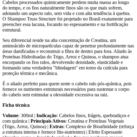
Cabelos processados quimicamente perdem muita massa ao longo
do tempo, e os fios naturalmente finos são os que mais sofrem,
adotando um aspecto ralo, sem vida e com alta tendência à quebra.
O Shampoo Truss Structure foi projetado no Brasil exatamente para
preencher essa lacuna, focando no espessamento e na fortificação
estrutural.
Seu diferencial reside na alta concentração de Creatina, um
aminoácido de micropartículas capaz de penetrar profundamente nas
áreas danificadas e reconstruir a fibra de dentro para fora. Aliado às
Proteínas Hidrolisadas do Trigo, Arroz e Quinoa, o shampoo atua
encorpando os fios ralos, devolvendo densidade, elasticidade e
formando uma verdadeira "blindagem" em torno da cutícula para
proteção térmica e mecânica.
É o aliado perfeito para quem sente o cabelo ralo pós-química, pois
fornece os nutrientes estruturais necessários para sustentar o corpo
do cabelo sem estimular a oleosidade excessiva na raiz.
Ficha técnica
Volume
: 300ml |
Indicação
: Cabelos finos, frágeis, quebradiços e
com química |
Principais Ativos
: Creatina e Proteínas Vegetais
(Trigo, Arroz, Quinoa) |
Extras
: Complexo de Bioafinidade (reforça
a estrutura interna e fornece fito-nutrientes) | Efeito Espessante