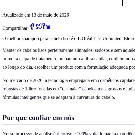
Atualizado em 13 de maio de 2026
Compartilhar:
O melhor shampoo para cabelo liso é o L'Oréal Liss Unlimited. Ele se 
Manter os cabelos lisos perfeitamente alinhados, sedosos e sem aque
primeira etapa de tratamento, preparando a fibra capilar, equilibrando
ao longo do dia, escolher um produto com a formulação adequada pod
No mercado de 2026, a tecnologia empregada em cosméticos capilares 
robustas de 1 litro focadas em "desmaiar" cabelos mais grossos e indi
fórmulas inteligentes que se adaptam à curvatura do cabelo.
Por que confiar em nós
Nosso processo de análise é rigoroso e 100% voltado para a experiênc