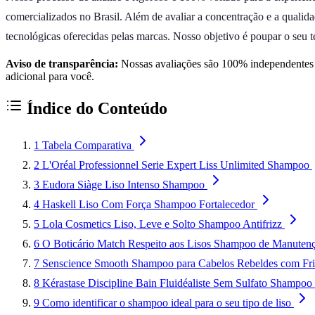
comercializados no Brasil. Além de avaliar a concentração e a qualid
tecnológicas oferecidas pelas marcas. Nosso objetivo é poupar o seu te
Aviso de transparência:
Nossas avaliações são 100% independentes e
adicional para você.
Índice do Conteúdo
1
Tabela Comparativa
2
L'Oréal Professionnel Serie Expert Liss Unlimited Shampoo
3
Eudora Siàge Liso Intenso Shampoo
4
Haskell Liso Com Força Shampoo Fortalecedor
5
Lola Cosmetics Liso, Leve e Solto Shampoo Antifrizz
6
O Boticário Match Respeito aos Lisos Shampoo de Manuten
7
Senscience Smooth Shampoo para Cabelos Rebeldes com Fri
8
Kérastase Discipline Bain Fluidéaliste Sem Sulfato Shampoo
9
Como identificar o shampoo ideal para o seu tipo de liso