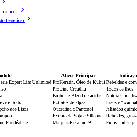
em a pena
to-benefício
oduto
Ativos Principais
Indicaçã
Serie Expert Liss Unlimited
ProKeratin, Óleo de Kukui
Rebeldes e com 
nso
Proteína Creatina
Todos os lisos
a
Biotina e Blend de ácidos
Naturais ou ali
eve e Solto
Extratos de algas
Lisos e "wanna
eito aos Lisos
Queratina e Pantenol
Alisados quimi
hampoo
Extrato de Soja e Silicone
Rebeldes, gross
in Fluidéaliste
Morpho-Kératine™
Finos, indiscipl