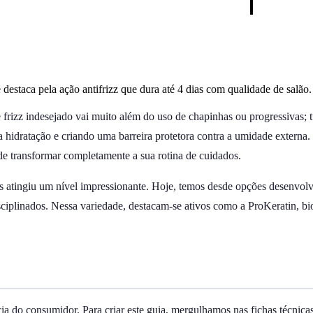
destaca pela ação antifrizz que dura até 4 dias com qualidade de salão.
le frizz indesejado vai muito além do uso de chapinhas ou progressiva
 a hidratação e criando uma barreira protetora contra a umidade externa.
e transformar completamente a sua rotina de cuidados.
atingiu um nível impressionante. Hoje, temos desde opções desenvolvid
sciplinados. Nessa variedade, destacam-se ativos como a ProKeratin, bi
ia do consumidor. Para criar este guia, mergulhamos nas fichas técnic