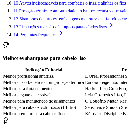
10
Ativos indispensáveis para combater o frizz e alinhar os fios
11
Proteção térmica e anti-umidade no banho: recursos que val
12
Shampoos de litro vs. embalagens menores: analisando o cus
13
Limitações reais dos shampoos para cabelos lisos
14
Perguntas frequentes
Melhores shampoos para cabelo liso
Indicação Editorial
Pr
Melhor profissional antifrizz
L'Oréal Professionnel 
Melhor custo-benefício com proteção térmica
Eudora Siàge Liso Inte
Melhor para fortalecimento
Haskell Liso Com Forç
Melhor vegano e acessível
Lola Cosmetics Liso, L
Melhor para manutenção de alisamentos
O Boticário Match Resp
Melhor para cabelos volumosos (1 Litro)
Senscience Smooth S
Melhor premium para cabelos finos
Kérastase Discipline Ba