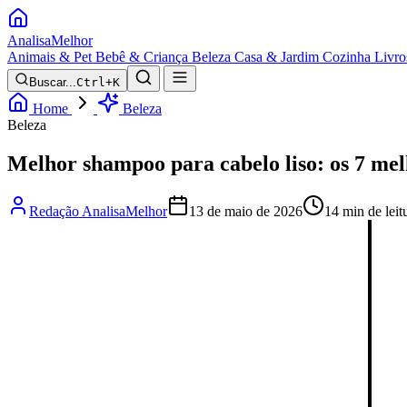
Analisa
Melhor
Animais & Pet
Bebê & Criança
Beleza
Casa & Jardim
Cozinha
Livro
Buscar...
Ctrl+K
Home
Beleza
Beleza
Melhor shampoo para cabelo liso: os 7 me
Redação AnalisaMelhor
13 de maio de 2026
14 min de leit