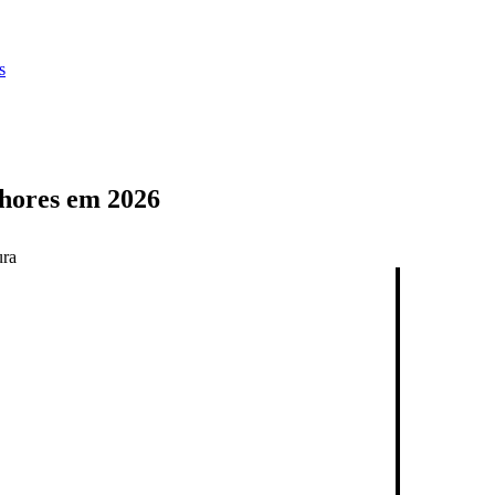
s
lhores em 2026
ura