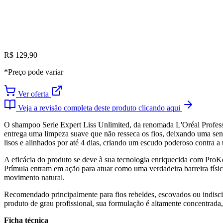
R$ 129,90
*Preço pode variar
Ver oferta
Veja a revisão completa deste produto clicando aqui
O shampoo Serie Expert Liss Unlimited, da renomada L'Oréal Professio
entrega uma limpeza suave que não resseca os fios, deixando uma sens
lisos e alinhados por até 4 dias, criando um escudo poderoso contra 
A eficácia do produto se deve à sua tecnologia enriquecida com ProKer
Prímula entram em ação para atuar como uma verdadeira barreira física
movimento natural.
Recomendado principalmente para fios rebeldes, escovados ou indiscip
produto de grau profissional, sua formulação é altamente concentrada
Ficha técnica