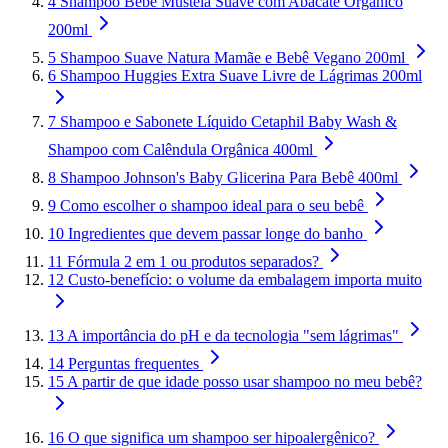
4
Shampoo Bebê Mustela Suave com Abacate Orgânico
200ml
5
Shampoo Suave Natura Mamãe e Bebê Vegano 200ml
6
Shampoo Huggies Extra Suave Livre de Lágrimas 200ml
7
Shampoo e Sabonete Líquido Cetaphil Baby Wash &
Shampoo com Calêndula Orgânica 400ml
8
Shampoo Johnson's Baby Glicerina Para Bebê 400ml
9
Como escolher o shampoo ideal para o seu bebê
10
Ingredientes que devem passar longe do banho
11
Fórmula 2 em 1 ou produtos separados?
12
Custo-benefício: o volume da embalagem importa muito
13
A importância do pH e da tecnologia "sem lágrimas"
14
Perguntas frequentes
15
A partir de que idade posso usar shampoo no meu bebê?
16
O que significa um shampoo ser hipoalergênico?