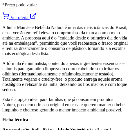
*Preço pode variar
Ver oferta
A linha Mamãe e Bebê da Natura é uma das mais icônicas do Brasil,
e sua versão em refil eleva o compromisso da marca com o meio
ambiente. A proposta aqui é o "cuidado desde o primeiro dia de vida
até na embalagem", permitindo que você reabasteça o frasco original
e reduza drasticamente o consumo de plástico, tornando-a a escolha
mais ecológica desta lista.
A fórmula é minimalista, contendo apenas ingredientes essenciais e
naturais para garantir a limpeza do couro cabeludo sem irritar os
olhinhos (dermatologicamente e oftalmologicamente testado).
Totalmente vegano e cruelty-free, o produto entrega aquele aroma
nostálgico e relaxante da linha, deixando os fios macios e com toque
sedoso.
Esta é a opção ideal para famílias que já consomem produtos
Natura, possuem o frasco original em casa e querem manter o bebê
limpinho e cheiroso gerando o menor impacto ambiental possível.
Ficha técnica
Apresentação
: Refil 200 ml |
Idade Sugerida
: 0 a 3 anos |