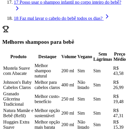
17
Posso usar o shampoo infantil no corpo inteiro do bebê?
18
Faz mal lavar o cabelo do bebê todos os dias?
Melhores shampoos para bebê
Sem
Preço
Produto
Destaque
Volume
Vegano
Lágrimas
Médio
Melhor
Mustela Suave
R$
shampoo
200 ml
Sim
Sim
com Abacate
43,58
natural
Johnson's Baby
Melhor para
Não
R$
400 ml
Sim
Cabelos Claros
cabelos claros
listado
26,99
Granado
Melhor custo-
R$
Glicerina
250 ml
Sim
Sim
benefício
19,48
Tradicional
Natura Mamãe e
Melhor opção
R$
200 ml
Sim
Sim
Bebê (Refil)
sustentável
47,31
Huggies Extra
Melhor opção
Não
R$
200 ml
Sim
Suave
mais barata
listado
15,39