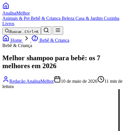
Analisa
Melhor
Animais & Pet
Bebê & Criança
Beleza
Casa & Jardim
Cozinha
Livros
Buscar...
Ctrl+K
Home
Bebê & Criança
Bebê & Criança
Melhor shampoo para bebê: os 7
melhores em 2026
Redação AnalisaMelhor
10 de maio de 2026
11 min de
leitura