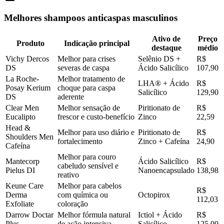
Melhores shampoos anticaspas masculinos
Ativo de
Preço
Produto
Indicação principal
destaque
médio
Vichy Dercos
Melhor para crises
Selênio DS +
R$
DS
severas de caspa
Ácido Salicílico
107,90
La Roche-
Melhor tratamento de
LHA® + Ácido
R$
Posay Kerium
choque para caspa
Salicílico
129,90
DS
aderente
Clear Men
Melhor sensação de
Piritionato de
R$
Eucalipto
frescor e custo-benefício
Zinco
22,59
Head &
Melhor para uso diário e
Piritionato de
R$
Shoulders Men
fortalecimento
Zinco + Cafeína
24,90
Cafeína
Melhor para couro
Mantecorp
Ácido Salicílico
R$
cabeludo sensível e
Pielus DI
Nanoencapsulado
138,98
reativo
Keune Care
Melhor para cabelos
R$
Derma
com química ou
Octopirox
112,03
Exfoliate
coloração
Darrow Doctar
Melhor fórmula natural
Ictiol + Ácido
R$
Plus
de ação intensiva
Salicílico
125,00