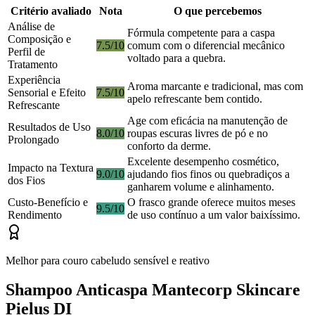
Critério avaliado
Nota
O que percebemos
Análise de
Fórmula competente para a caspa
Composição e
7.5/10
comum com o diferencial mecânico
Perfil de
voltado para a quebra.
Tratamento
Experiência
Aroma marcante e tradicional, mas com
Sensorial e Efeito
7.5/10
apelo refrescante bem contido.
Refrescante
Age com eficácia na manutenção de
Resultados de Uso
8.0/10
roupas escuras livres de pó e no
Prolongado
conforto da derme.
Excelente desempenho cosmético,
Impacto na Textura
9.0/10
ajudando fios finos ou quebradiços a
dos Fios
ganharem volume e alinhamento.
Custo-Benefício e
O frasco grande oferece muitos meses
9.5/10
Rendimento
de uso contínuo a um valor baixíssimo.
Melhor para couro cabeludo sensível e reativo
Shampoo Anticaspa Mantecorp Skincare
Pielus DI