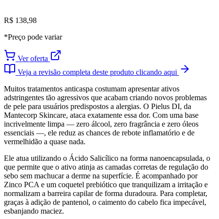
R$ 138,98
*Preço pode variar
Ver oferta
Veja a revisão completa deste produto clicando aqui
Muitos tratamentos anticaspa costumam apresentar ativos
adstringentes tão agressivos que acabam criando novos problemas
de pele para usuários predispostos a alergias. O Pielus DI, da
Mantecorp Skincare, ataca exatamente essa dor. Com uma base
incrivelmente limpa — zero álcool, zero fragrância e zero óleos
essenciais —, ele reduz as chances de rebote inflamatório e de
vermelhidão a quase nada.
Ele atua utilizando o Ácido Salicílico na forma nanoencapsulada, o
que permite que o ativo atinja as camadas corretas de regulação do
sebo sem machucar a derme na superfície. É acompanhado por
Zinco PCA e um coquetel prebiótico que tranquilizam a irritação e
normalizam a barreira capilar de forma duradoura. Para completar,
graças à adição de pantenol, o caimento do cabelo fica impecável,
esbanjando maciez.