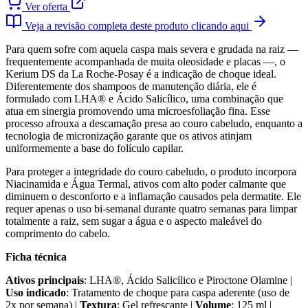
Ver oferta
Veja a revisão completa deste produto clicando aqui
Para quem sofre com aquela caspa mais severa e grudada na raiz —
frequentemente acompanhada de muita oleosidade e placas —, o
Kerium DS da La Roche-Posay é a indicação de choque ideal.
Diferentemente dos shampoos de manutenção diária, ele é
formulado com LHA® e Ácido Salicílico, uma combinação que
atua em sinergia promovendo uma microesfoliação fina. Esse
processo afrouxa a descamação presa ao couro cabeludo, enquanto a
tecnologia de micronização garante que os ativos atinjam
uniformemente a base do folículo capilar.
Para proteger a integridade do couro cabeludo, o produto incorpora
Niacinamida e Água Termal, ativos com alto poder calmante que
diminuem o desconforto e a inflamação causados pela dermatite. Ele
requer apenas o uso bi-semanal durante quatro semanas para limpar
totalmente a raiz, sem sugar a água e o aspecto maleável do
comprimento do cabelo.
Ficha técnica
Ativos principais
: LHA®, Ácido Salicílico e Piroctone Olamine |
Uso indicado
: Tratamento de choque para caspa aderente (uso de
2x por semana) |
Textura
: Gel refrescante |
Volume
: 125 ml |