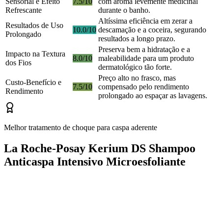
Sensorial e Efeito
7.5/10
com aroma levemente medicinal
Refrescante
durante o banho.
Altíssima eficiência em zerar a
Resultados de Uso
10.0/10
descamação e a coceira, segurando
Prolongado
resultados a longo prazo.
Preserva bem a hidratação e a
Impacto na Textura
8.0/10
maleabilidade para um produto
dos Fios
dermatológico tão forte.
Preço alto no frasco, mas
Custo-Benefício e
7.5/10
compensado pelo rendimento
Rendimento
prolongado ao espaçar as lavagens.
Melhor tratamento de choque para caspa aderente
La Roche-Posay Kerium DS Shampoo
Anticaspa Intensivo Microesfoliante