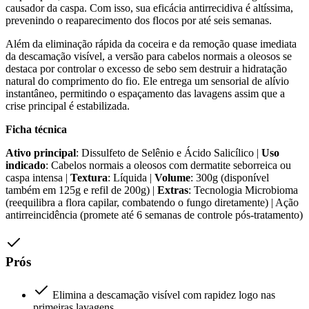
causador da caspa. Com isso, sua eficácia antirrecidiva é altíssima,
prevenindo o reaparecimento dos flocos por até seis semanas.
Além da eliminação rápida da coceira e da remoção quase imediata
da descamação visível, a versão para cabelos normais a oleosos se
destaca por controlar o excesso de sebo sem destruir a hidratação
natural do comprimento do fio. Ele entrega um sensorial de alívio
instantâneo, permitindo o espaçamento das lavagens assim que a
crise principal é estabilizada.
Ficha técnica
Ativo principal
: Dissulfeto de Selênio e Ácido Salicílico |
Uso
indicado
: Cabelos normais a oleosos com dermatite seborreica ou
caspa intensa |
Textura
: Líquida |
Volume
: 300g (disponível
também em 125g e refil de 200g) |
Extras
: Tecnologia Microbioma
(reequilibra a flora capilar, combatendo o fungo diretamente) | Ação
antirreincidência (promete até 6 semanas de controle pós-tratamento)
Prós
Elimina a descamação visível com rapidez logo nas
primeiras lavagens