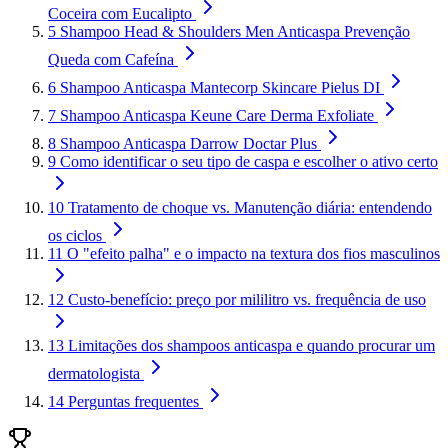
Coceira com Eucalipto
5
Shampoo Head & Shoulders Men Anticaspa Prevenção
Queda com Cafeína
6
Shampoo Anticaspa Mantecorp Skincare Pielus DI
7
Shampoo Anticaspa Keune Care Derma Exfoliate
8
Shampoo Anticaspa Darrow Doctar Plus
9
Como identificar o seu tipo de caspa e escolher o ativo certo
10
Tratamento de choque vs. Manutenção diária: entendendo
os ciclos
11
O "efeito palha" e o impacto na textura dos fios masculinos
12
Custo-benefício: preço por mililitro vs. frequência de uso
13
Limitações dos shampoos anticaspa e quando procurar um
dermatologista
14
Perguntas frequentes