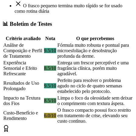
O frasco pequeno termina muito rápido se for usado
como rotina diária
📊 Boletim de Testes
Critério avaliado
Nota
O que percebemos
Análise de
Fórmula muito robusta e pontual para
Composição e Perfil
9.5/10
microesfoliação e desobstrução
de Tratamento
profunda da derme.
Experiência
Entrega um frescor perceptível e uma
Sensorial e Efeito
8.5/10
fragrância clínica, porém muito
Refrescante
agradável.
Perfeito para resolver o problema
Resultados de Uso
9.5/10
agudo no ciclo de quatro semanas
Prolongado
estabelecido pelo protocolo.
Impacto na Textura
Limpa o foco da oleosidade sem deixar
8.5/10
dos Fios
o comprimento com textura áspera.
O frasco compacto possui foco restrito
Custo-Benefício e
6.0/10
em tratamento de crise, elevando seu
Rendimento
custo contínuo.