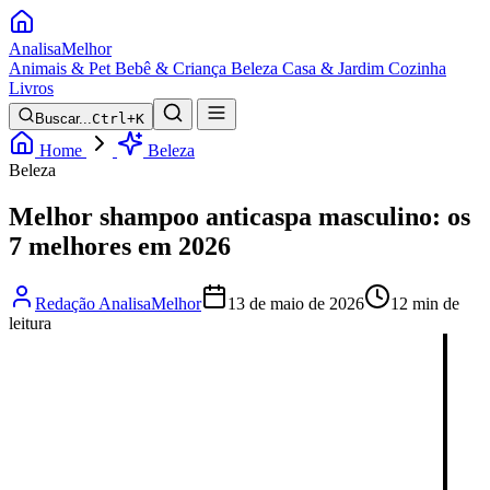
Analisa
Melhor
Animais & Pet
Bebê & Criança
Beleza
Casa & Jardim
Cozinha
Livros
Buscar...
Ctrl+K
Home
Beleza
Beleza
Melhor shampoo anticaspa masculino: os
7 melhores em 2026
Redação AnalisaMelhor
13 de maio de 2026
12 min de
leitura