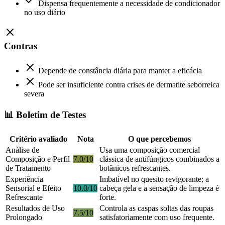
Dispensa frequentemente a necessidade de condicionador
no uso diário
Contras
Depende de constância diária para manter a eficácia
Pode ser insuficiente contra crises de dermatite seborreica
severa
📊 Boletim de Testes
Critério avaliado
Nota
O que percebemos
Análise de
Usa uma composição comercial
Composição e Perfil
7.0/10
clássica de antifúngicos combinados a
de Tratamento
botânicos refrescantes.
Experiência
Imbatível no quesito revigorante; a
Sensorial e Efeito
10.0/10
cabeça gela e a sensação de limpeza é
Refrescante
forte.
Resultados de Uso
Controla as caspas soltas das roupas
7.5/10
Prolongado
satisfatoriamente com uso frequente.