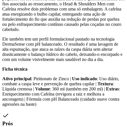
fios associada ao ressecamento, o Head & Shoulders Men com
Cafeína resolve dois problemas com uma só embalagem. A cafeína
atua energizando o bulbo capilar, entregando uma ação de
fortalecimento do fio que auxilia na redução de perdas por quebra
ou pelo enfraquecimento contínuo causado pelas coçadas no couro
cabeludo.
Ele também tem um perfil formulacional pautado na tecnologia
DermaSense com pH balanceado. O resultado é uma lavagem de
alta espumação, que ataca as raízes da caspa diária sem alterar
drasticamente o balanço hídrico do cabelo, deixando-o encorpado e
com um volume visivelmente mais saudável no dia a dia.
Ficha técnica
Ativo principal
: Piritionato de Zinco |
Uso indicado
: Uso diário,
combate a caspa leve e prevenção de quebra capilar |
Textura
:
Líquida cremosa |
Volume
: 360 ml (também em 200 ml) |
Extras
:
Enriquecimento com Cafeína (revigora a raiz e melhora a
ancoragem) | Fórmula com pH Balanceado (cuidado suave contra
agressões na haste)
Prós