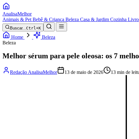
Analisa
Melhor
Animais & Pet
Bebê & Criança
Beleza
Casa & Jardim
Cozinha
Livro
Buscar...
Ctrl+K
Home
Beleza
Beleza
Melhor sérum para pele oleosa: os 7 melh
Redação AnalisaMelhor
13 de maio de 2026
13 min de leit