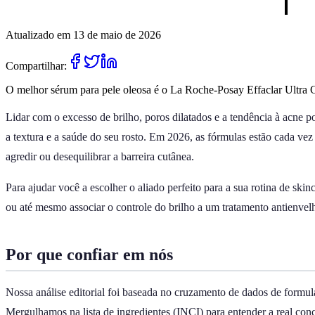
Atualizado em 13 de maio de 2026
Compartilhar:
O melhor sérum para pele oleosa é o La Roche-Posay Effaclar Ultra Con
Lidar com o excesso de brilho, poros dilatados e a tendência à acne 
a textura e a saúde do seu rosto. Em 2026, as fórmulas estão cada ve
agredir ou desequilibrar a barreira cutânea.
Para ajudar você a escolher o aliado perfeito para a sua rotina de sk
ou até mesmo associar o controle do brilho a um tratamento antienvel
Por que confiar em nós
Nossa análise editorial foi baseada no cruzamento de dados de formula
Mergulhamos na lista de ingredientes (INCI) para entender a real c