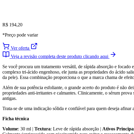
R$ 194,20
*Preço pode variar
Ver oferta
Veja a revisão completa deste produto clicando aqui
Se você procura um tratamento versátil, de rápida absorção e focado
complexo tri-ácido engenhoso, ele junta as propriedades do ácido salic
da pele). Essa combinação proporciona o que a marca chama de efeito 
Além de sua potência esfoliante, o grande acerto do produto é não d
propriedades anti-irritantes e calmantes. Clinicamente, o sérum pro
antigas.
Trata-se de uma indicação sólida e confiável para quem deseja afinar a
Ficha técnica
Volume
: 30 ml |
Textura
: Leve de rápida absorção |
Ativos Principa