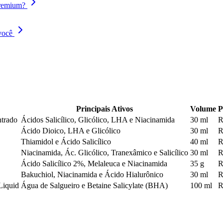
premium?
você
Principais Ativos
Volume
P
ntrado
Ácidos Salicílico, Glicólico, LHA e Niacinamida
30 ml
R
Ácido Dioico, LHA e Glicólico
30 ml
R
Thiamidol e Ácido Salicílico
40 ml
R
Niacinamida, Ác. Glicólico, Tranexâmico e Salicílico
30 ml
R
Ácido Salicílico 2%, Melaleuca e Niacinamida
35 g
R
Bakuchiol, Niacinamida e Ácido Hialurônico
30 ml
R
Liquid
Água de Salgueiro e Betaine Salicylate (BHA)
100 ml
R