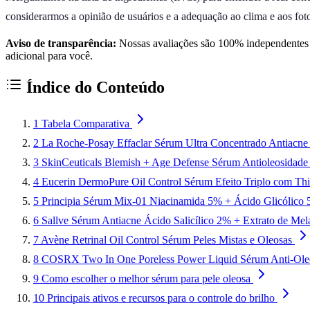
considerarmos a opinião de usuários e a adequação ao clima e aos foto
Aviso de transparência:
Nossas avaliações são 100% independentes e
adicional para você.
Índice do Conteúdo
1
Tabela Comparativa
2
La Roche-Posay Effaclar Sérum Ultra Concentrado Antiacne 
3
SkinCeuticals Blemish + Age Defense Sérum Antioleosidade
4
Eucerin DermoPure Oil Control Sérum Efeito Triplo com Thi
5
Principia Sérum Mix-01 Niacinamida 5% + Ácido Glicólico
6
Sallve Sérum Antiacne Ácido Salicílico 2% + Extrato de Me
7
Avène Retrinal Oil Control Sérum Peles Mistas e Oleosas
8
COSRX Two In One Poreless Power Liquid Sérum Anti-Ole
9
Como escolher o melhor sérum para pele oleosa
10
Principais ativos e recursos para o controle do brilho