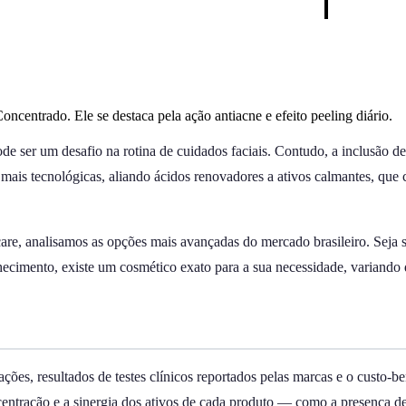
centrado. Ele se destaca pela ação antiacne e efeito peeling diário.
pode ser um desafio na rotina de cuidados faciais. Contudo, a inclusão
z mais tecnológicas, aliando ácidos renovadores a ativos calmantes, qu
incare, analisamos as opções mais avançadas do mercado brasileiro. Seja
hecimento, existe um cosmético exato para a sua necessidade, variando
ções, resultados de testes clínicos reportados pelas marcas e o custo-
oncentração e a sinergia dos ativos de cada produto — como a presenç