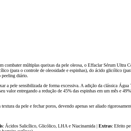
 em combater múltiplas queixas da pele oleosa, o Effaclar Sérum Ultr
ílico (para o controle de oleosidade e espinhas), do ácido glicólico (p
peeling diário.
eixar a pele sensibilizada de forma excessiva. A adição da clássica Á
va seu valor entregando a redução de 45% das espinhas em um mês e 49
 textura da pele e fechar poros, devendo apenas ser aliado rigorosamente
is
: Ácidos Salicílico, Glicólico, LHA e Niacinamida |
Extras
: Efeito p