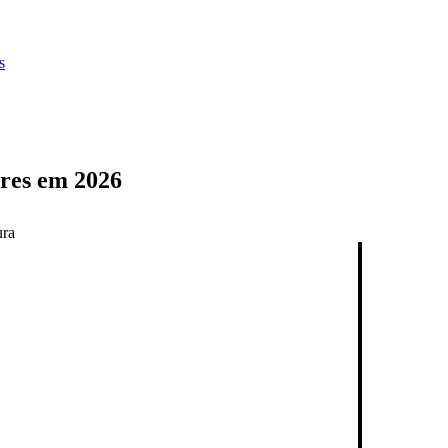
s
ores em 2026
ura