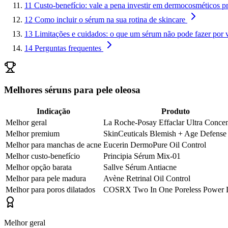
11
Custo-benefício: vale a pena investir em dermocosméticos 
12
Como incluir o sérum na sua rotina de skincare
13
Limitações e cuidados: o que um sérum não pode fazer por 
14
Perguntas frequentes
Melhores séruns para pele oleosa
Indicação
Produto
Melhor geral
La Roche-Posay Effaclar Ultra Conce
Melhor premium
SkinCeuticals Blemish + Age Defense
Melhor para manchas de acne
Eucerin DermoPure Oil Control
Melhor custo-benefício
Principia Sérum Mix-01
Melhor opção barata
Sallve Sérum Antiacne
Melhor para pele madura
Avène Retrinal Oil Control
Melhor para poros dilatados
COSRX Two In One Poreless Power 
Melhor geral