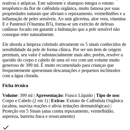
reativas e atópicas. Este sabonete e shampoo integra o estrato
terapêutico da flor de calêndula orgânica, muito famosa por suas
propriedades naturais que aliviam o repuxamento, vermelhidões e a
inflamação de peles sensíveis. Ao unir glicerina, aloe vera, vitamina
E e Pantenol (Vitamina B5), forma-se um exército de defesas
cutâneas focado em garantir a hidratação que a pele sensível não
consegue reter naturalmente.
Ele aborda a limpeza cobrindo ativamente os 5 sinais conhecidos de
sensibilidade da pele de forma clínica. Por ser um item de origem
premium, seu valor é substancialmente mais alto; porém, resolve a
questão do corpo e cabelo de uma só vez com um volume muito
generoso de 399 ml. É muito recomendado para crianças que
frequentemente apresentam descamações e pequenos incômodos
com a água clorada.
Ficha técnica
Volume
: 399 ml |
Apresentação
: Frasco Líquido |
Tipo de uso
:
Corpo e Cabelo (2 em 1) |
Extras
: Extrato de Calêndula Orgânica
(acalma, suaviza reações e alivia irritações dermatológicas) |
Proteção em 5 Sinais (atua contra repuxamento, vermelhidão,
aspereza, barreira fraca e ressecamento)