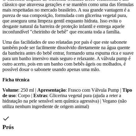
clássico que atravessa gerações e se mantém como uma das fórmulas
mais respeitadas no mercado brasileiro. A sua grande vantagem é a
pureza de sua composição, formulada com glicerina vegetal pura,
que assegura uma limpeza gentil enquanto hidrata. Isso evita o
desgaste natural da barreira de proteção infantil e entrega aquele
inconfundível "cheirinho de bebê" que encanta toda a família.
Uma das facilidades de uso relatadas por pais é que este sabonete
também pode ser facilmente dissolvido diretamente na água quente
da banheira antes do bebê entrar, formando uma espuma rica e suave
para um banho imersivo mais seguro e relaxante. A válvula pump é
outro acerto, pois em um banho com bebês ágeis ou molhados, é
possível dosar o sabonete usando apenas uma mão.
Ficha técnica
Volume
: 250 ml |
Apresentação
: Frasco com Válvula Pump |
Tipo
de uso
: Corpo |
Extras
: Glicerina vegetal pura (ajuda a reter a
hidratação na pele sensível sem química agressiva) | Vegano (não
utiliza nenhum ingrediente de origem animal)
Prós