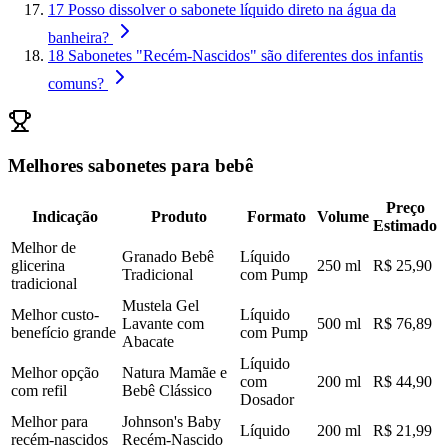
17
Posso dissolver o sabonete líquido direto na água da
banheira?
18
Sabonetes "Recém-Nascidos" são diferentes dos infantis
comuns?
Melhores sabonetes para bebê
Preço
Indicação
Produto
Formato
Volume
Estimado
Melhor de
Granado Bebê
Líquido
glicerina
250 ml
R$ 25,90
Tradicional
com Pump
tradicional
Mustela Gel
Melhor custo-
Líquido
Lavante com
500 ml
R$ 76,89
benefício grande
com Pump
Abacate
Líquido
Melhor opção
Natura Mamãe e
com
200 ml
R$ 44,90
com refil
Bebê Clássico
Dosador
Melhor para
Johnson's Baby
Líquido
200 ml
R$ 21,99
recém-nascidos
Recém-Nascido