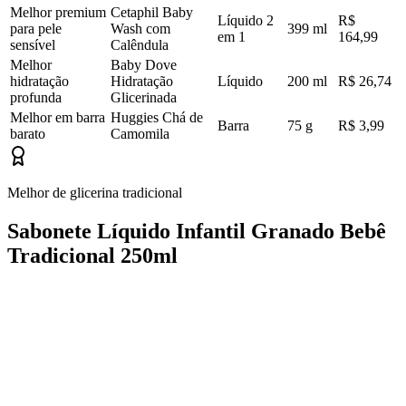
Melhor premium
Cetaphil Baby
Líquido 2
R$
para pele
Wash com
399 ml
em 1
164,99
sensível
Calêndula
Melhor
Baby Dove
hidratação
Hidratação
Líquido
200 ml
R$ 26,74
profunda
Glicerinada
Melhor em barra
Huggies Chá de
Barra
75 g
R$ 3,99
barato
Camomila
Melhor de glicerina tradicional
Sabonete Líquido Infantil Granado Bebê
Tradicional 250ml