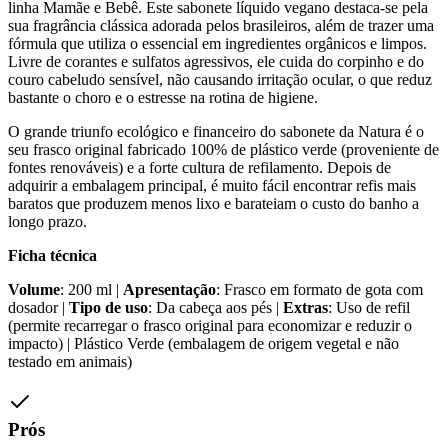
linha Mamãe e Bebê. Este sabonete líquido vegano destaca-se pela
sua fragrância clássica adorada pelos brasileiros, além de trazer uma
fórmula que utiliza o essencial em ingredientes orgânicos e limpos.
Livre de corantes e sulfatos agressivos, ele cuida do corpinho e do
couro cabeludo sensível, não causando irritação ocular, o que reduz
bastante o choro e o estresse na rotina de higiene.
O grande triunfo ecológico e financeiro do sabonete da Natura é o
seu frasco original fabricado 100% de plástico verde (proveniente de
fontes renováveis) e a forte cultura de refilamento. Depois de
adquirir a embalagem principal, é muito fácil encontrar refis mais
baratos que produzem menos lixo e barateiam o custo do banho a
longo prazo.
Ficha técnica
Volume
: 200 ml |
Apresentação
: Frasco em formato de gota com
dosador |
Tipo de uso
: Da cabeça aos pés |
Extras
: Uso de refil
(permite recarregar o frasco original para economizar e reduzir o
impacto) | Plástico Verde (embalagem de origem vegetal e não
testado em animais)
Prós