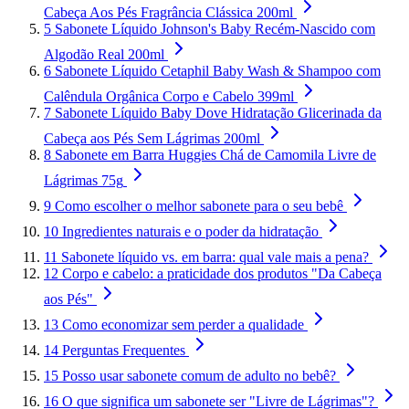
Cabeça Aos Pés Fragrância Clássica 200ml
5
Sabonete Líquido Johnson's Baby Recém-Nascido com
Algodão Real 200ml
6
Sabonete Líquido Cetaphil Baby Wash & Shampoo com
Calêndula Orgânica Corpo e Cabelo 399ml
7
Sabonete Líquido Baby Dove Hidratação Glicerinada da
Cabeça aos Pés Sem Lágrimas 200ml
8
Sabonete em Barra Huggies Chá de Camomila Livre de
Lágrimas 75g
9
Como escolher o melhor sabonete para o seu bebê
10
Ingredientes naturais e o poder da hidratação
11
Sabonete líquido vs. em barra: qual vale mais a pena?
12
Corpo e cabelo: a praticidade dos produtos "Da Cabeça
aos Pés"
13
Como economizar sem perder a qualidade
14
Perguntas Frequentes
15
Posso usar sabonete comum de adulto no bebê?
16
O que significa um sabonete ser "Livre de Lágrimas"?