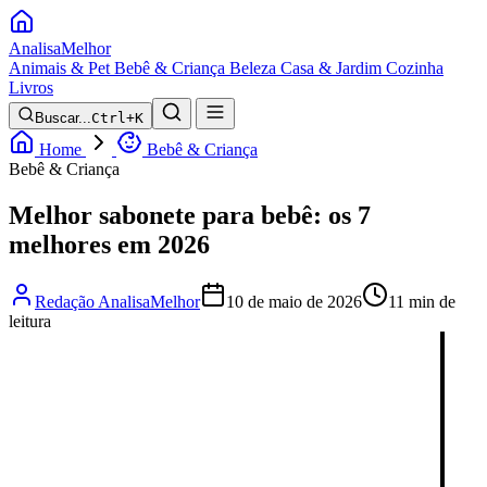
Analisa
Melhor
Animais & Pet
Bebê & Criança
Beleza
Casa & Jardim
Cozinha
Livros
Buscar...
Ctrl+K
Home
Bebê & Criança
Bebê & Criança
Melhor sabonete para bebê: os 7
melhores em 2026
Redação AnalisaMelhor
10 de maio de 2026
11 min de
leitura